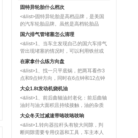
固特异轮胎什么档次
<&list>固特异轮胎是高档品牌，是美国
的汽车轮胎品牌。虽然是高档轮胎品
牌，但是中高低端的轮胎都有生产，这
国六排气管堵塞怎么清理
也是为了更好的开拓市场。
<&list>1、当车主发现自己的国六车排气
管出现堵塞的情况时，可以利用铁丝或
者是细棍，直接将杂物给取出来，如果
在家拿什么练方向盘
堵塞情况比较严重，也可以采取应急措
<&list>1、找一只平底锅，把两耳看作3
施。 <&list>2、直接利用木棍将所有的
点和9点钟方向，同时在6点钟和12点钟
杂物推到排气管里面的位置处，然后将
方向做一个标记。 <&list>2、双手握住
三元催化器拆解开，就可以将堵塞的东
大众1.8t发动机烧机油
平底锅两耳，然后往左打半圈、一圈、
西取出来。但如果是因为积碳过多引起
<&list>1、前后曲轴油封老化：前后曲轴
一圈半的练习，往右同样也要打相同的
的堵塞，就需要将三元催化器泡在草酸
油封与油大面积且持续接触，油的杂质
圈数。 <&list>3、最后强调要反复练
中进行清洗。 <&list>3、也可以利用清
和发动机内持续温度变化使其密封效果
习，这样就可以形成肌肉记忆，在真实
大众冬天过减速带咯吱咯吱响
洗剂对堵塞的情况得到解决，将清洗剂
逐渐减弱，导致渗油或漏油。<&list>2、
驾驶车辆时，不需要记忆也能打好方
放在燃油箱中，与燃油混合后，车辆启
<&list>1.转向器拉杆头有较大间隙，判
活塞间隙过大：积碳会使活塞环与缸体
向。
动时，就可以和汽油一起进入到燃烧
断间隙需要专用仪器和工具，车主本人
的间隙扩大，导致机油流入燃烧室中，