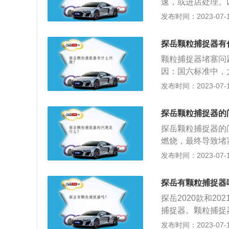
速，或进店处理。
制进气和发动机缸
足严苛的排放标准
发布时间：2023-07-17
烧，从而使烟尘颗
微小颗粒物，对于
些颗粒物会直接排
捉器，汽油车则不
探岳颗粒捕捉器有
燃烧该颗粒，通过
颗粒捕捉器堵塞问
碳颗粒与氧气反应
因：国六标准中，
果没有颗粒捕捉器
N）限值要求，对
发布时间：2023-07-17
动机，低温冷启动
但由于混合气雾化
探岳颗粒捕捉器的
堵塞原因：颗粒捕
探岳颗粒捕捉器的
部吸附的颗粒物烧
燃烧，最终导致堵
速运转的条件下，
短途、长期拥堵的
发布时间：2023-07-17
一点的，可能开车
驾驶车辆在城区或
行，颗粒捕捉器迟
系统，以及与驾驶
探岳有颗粒捕捉器
够在交通拥挤的情况
探岳2020款和20
车辅助系统等，从
捕捉器。颗粒捕捉
微粒排放物质进入
发布时间：2023-07-17