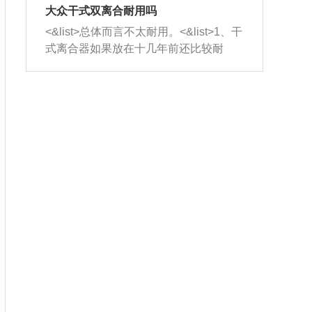
室，最后形成废气排出，就可以让三元
无法制作，需要将车辆送到修理厂或4s
造成烧机油。<&list>3、机油粘度。使用
大众干式双离合耐用吗
催化器得到清洗，排气管堵塞的情况就
店；<&list>2.车辆半轴套管防尘罩破
机油粘度过小的话，同样会有烧机油现
<&list>总体而言不太耐用。<&list>1、干
能够得到解决。
裂，破裂后会出现漏油现象，使半轴磨
象，机油粘度过小具有很好的流动性，
式离合器如果放在十几年前还比较耐
损严重，磨损的半轴容易损坏，产生异
容易窜入到气缸内，参与燃烧。<&list>
用，但是由于现在的汽车发动机动力输
响；<&list>3.稳定器的转向胶套和球头
4、机油量。机油量过多，机油压力过
出越来越高，使得干式离合器散热不足
老化，一般是使用时间过长造成的。解
大，会将部分机油压入气缸内，也会出
的缺陷也逐渐暴露出来。<&list>2、由于
决方法是更换新的质量好的转向橡胶套
现烧机油。<&list>5、机油滤清器堵塞：
干式双离合的工作环境暴露在空气中，
和球头。
会导致进气不畅，使进气压力下降，形
而离合器的散热也是通离合器罩上面的
成负压，使机油在负压的情况下吸入燃
几个小孔来进行散热。但是在行驶过程
烧室引起烧机油。<&list>6、正时齿轮或
中变速箱需要换挡，就不得不使得离合
链条磨损：正时齿轮或链条的磨损会引
器频繁工作。<&list>3、长时间的低速行
起气阀和曲轴的正时不同步。由于轮齿
驶以及过于频繁的启停，导致离合器的
或链条磨损产生的过量侧隙，使得发动
温度不断升高，而低速行驶时空气流动
机的调节无法实现：前一圈的正时和下
效率不高，无法将离合器中的热量有效
一圈可能就不一样。当气阀和活塞的运
的带走，导致离合器内部的温度不断升
动不同步时，会造成过大的机油消耗。
高，加速离合器的磨损。
解决方法：更换正时齿轮或链条。<&list
>7、内垫圈、进风口破裂：新的发动机
设计中，经常采用各种由金属和其他材