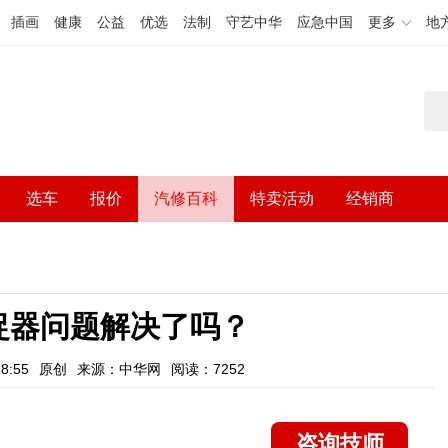
插画
健康
公益
优选
法制
守艺中华
应急中国
更多
地
选车
报价
汽修百科
特卖活动
经销商
捉器问题解决了吗？
8:55
原创
来源：中华网
阅读：7252
咨询技师