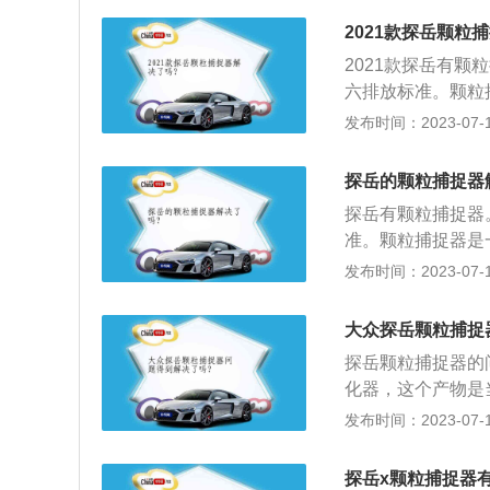
器的工作原理：柴
2021款探岳颗粒
炭粒的黑烟，通过
2021款探岳有颗
的袋式过滤器，将
六排放标准。颗粒
达到一定程度后，
以在微粒排放物质
发布时间：2023-07-17
变成对人体无害的
达90%以上，捕
以下3个方法：查
器的工作原理：柴
颗粒捕捉器功能。
探岳的颗粒捕捉器
炭粒的黑烟，通过
捉器”故障灯标识
探岳有颗粒捕捉器
的袋式过滤器，将
机油，那说明装有
准。颗粒捕捉器是
达到一定程度后，
形部位，如果有，
排放物质进入大气
发布时间：2023-07-17
变成对人体无害的
上，捕捉到的微粒
以下3个方法：查
原理：柴油微粒过
颗粒捕捉器功能。
大众探岳颗粒捕捉
烟，通过专门的管
捉器”故障灯标识
探岳颗粒捕捉器的
滤器，将炭烟微粒
机油，那说明装有
化器，这个产物是
程度后，尾端的燃
形部位，如果有，
管路处加装三元催
发布时间：2023-07-17
体无害的二氧化碳
气中的细小碳颗粒
查看《车主用户保
捕捉法定及所产生
能。另外，还可以
探岳x颗粒捕捉器