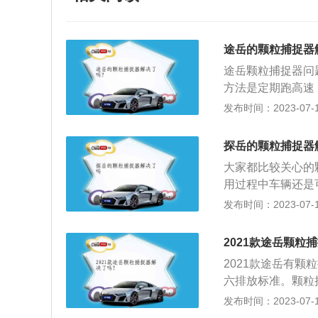
途岳的颗粒捕捉器
途岳颗粒捕捉器问
方法是定期跑高速
器的功能：现在国
发布时间：2023-07-17
粒捕捉器能有效过
作原理：颗粒捕捉
探岳的颗粒捕捉器
和发动机缸内喷油
大家都比较关心的
而使烟尘颗粒可以
用过程中车辆还是
捉器是什么，为什
发布时间：2023-07-17
动机排放系统中的
用的净水过滤差不
2021款途岳颗粒
提到的油耗增加，
2021款途岳有颗
属于一个拖后腿的
六排放标准。颗粒
以在微粒排放物质
发布时间：2023-07-17
达90%以上，捕