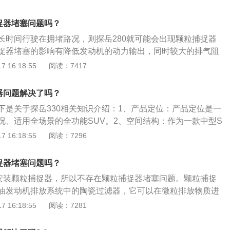
的微粒排放物质随后在车辆运转过程中燃烧殆尽。颗粒捕捉器的
粒过滤器喷涂上金属铂、铑、钯，柴油发动机排出的含有炭粒
捉器堵塞问题吗？
的管道进入发动机尾气微粒捕集器，经过其内部密集设置的袋
长时间行驶在拥堵路况，则探岳280就可能会出现颗粒捕捉器
微粒吸附在金属纤维毡制成的过滤器上；当微粒的吸附量达到
捉器堵塞的影响有降低发动机的动力输出，同时较大的排气阻
的燃烧器自动点火燃烧，将吸附在上面的炭烟微粒烧掉，变成
力性能变弱，增加车辆油耗。当仪表盘亮起颗粒捕捉器故障灯
 16:18:55
阅读：7417
化碳排出。查看探岳是否带颗粒捕捉器，可以通过以下3个方
行清洗。颗粒捕捉器堵塞的解决方法是要将汽车的档位挂入S
户保养手册》和《车主用户使用手册》，看是否有颗粒捕捉器
一段时间，汽车在高速行驶时排气管温度会上升，此时颗粒捕
以仔细查看上说明书的故障码，看看是否有“颗粒捕捉器”故障
器问题解决了吗？
会被燃烧，燃烧完成后堵塞的问题也就解决。颗粒捕捉器的原
盖上方标识，如果机油盖上明确已经写出来0W-20级机油，那
下是关于探岳330相关知识介绍：1、产品定位：产品定位是一
器喷涂上金属铂、铑、钯，柴油发动机排出的含有炭粒的黑
捉器；看三元催化器后面排气管上是否还有一节圆柱形部位，
况、适用全场景的全功能SUV。2、空间结构：作为一款中型S
道进入发动机尾气微粒捕集器，经过其内部密集设置的袋式过
粒捕捉器。
5mm，车宽1860mm，车高1660mm，轴距2731mm。得益于
 16:18:55
阅读：7296
吸附在金属纤维毡制成的过滤器上；当微粒的吸附量达到一定
活的可拓展性，探岳的空间设计遵循全新的“黄金结构准则”，不
烧器自动点火燃烧，将吸附在上面的炭烟微粒烧掉，变成对人
，而是追求内部使用空间的最大化。
排出。
捉器堵塞问题吗？
有安装颗粒捕捉器，所以不存在颗粒捕捉器堵塞问题。颗粒捕捉
油发动机排放系统中的陶瓷过滤器，它可以在微粒排放物质进
捉。查看车辆是否带颗粒捕捉器，可以通过以下3个方法：查
 16:18:55
阅读：7281
手册》和《车主用户使用手册》，看是否有颗粒捕捉器功能。
查看上说明书的故障码，看看是否有“颗粒捕捉器”故障灯标