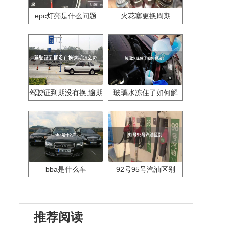
epc灯亮是什么问题
火花塞更换周期
驾驶证到期没有换,逾期
玻璃水冻住了如何解
怎么办??
决？
bba是什么车
92号95号汽油区别
推荐阅读