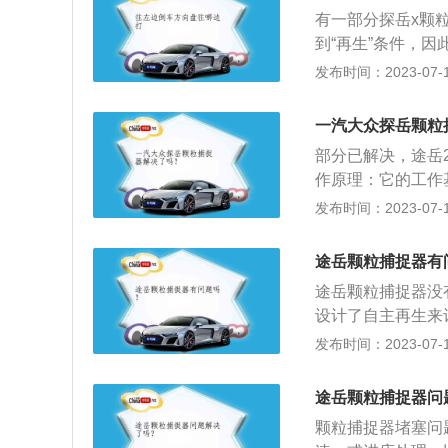
在高速运转的情况
标识；查看机油盖
有一部分探岳x颗
明装有颗粒物捕捉
到“再生”条件，
果有，那就是颗粒
理：它的工作基本
发布时间：2023-07-17
机排出的含有炭粒
内部密集设置的袋
一汽大众探岳颗粒
粒捕捉器的作用：
部分已解决，途岳2
中的微粒物，然后
作原理：它的工作
再生是指在DPF
发动机排出的含有
发布时间：2023-07-17
高，导致发动机性
过其内部密集设置
能。
上。颗粒捕捉器的
途岳颗粒捕捉器有
集废气中的微粒物
途岳颗粒捕捉器没
滤器的再生是指在
设计了自主再生来
压升高，导致发动
时，颗粒捕捉器会
发布时间：2023-07-17
性能。
下是相关介绍：颗
基本都搭载了颗粒
途岳颗粒捕捉器问
境和机动车而言都
颗粒捕捉器堵塞问
要。工作原理：颗