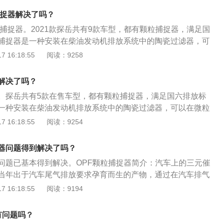
油微粒过滤器喷涂上金属铂、铑、钯，柴油发动机排出的含有
捕捉器解决了吗？
专门的管道进入发动机尾气微粒捕集器，经过其内部密集设置
粒捕捉器。2021款探岳共有9款车型，都有颗粒捕捉器，满足国
炭烟微粒吸附在金属纤维毡制成的过滤器上；当微粒的吸附量
捕捉器是一种安装在柴油发动机排放系统中的陶瓷过滤器，可
尾端的燃烧器自动点火燃烧，将吸附在上面的炭烟微粒烧掉，
进入大气之前将其捕捉。它能够减少柴油发动机所产生的烟灰
 16:18:55
阅读：9258
二氧化碳排出。查看2021款途岳是否带颗粒捕捉器，可以通过
捉到的微粒排放物质随后在车辆运转过程中燃烧殆尽。颗粒捕捉
看《车主用户保养手册》和《车主用户使用手册》，看是否有
油微粒过滤器喷涂上金属铂、铑、钯，柴油发动机排出的含有
另外，还可以仔细查看上说明书的故障码，看看是否有“颗粒捕
解决了吗？
专门的管道进入发动机尾气微粒捕集器，经过其内部密集设置
；查看机油盖上方标识，如果机油盖上明确已经写出来0W-20级
。探岳共有5款在售车型，都有颗粒捕捉器，满足国六排放标
炭烟微粒吸附在金属纤维毡制成的过滤器上；当微粒的吸附量
颗粒物捕捉器；看三元催化器后面排气管上是否还有一节圆柱
一种安装在柴油发动机排放系统中的陶瓷过滤器，可以在微粒
尾端的燃烧器自动点火燃烧，将吸附在上面的炭烟微粒烧掉，
那就是颗粒捕捉器。
之前将其捕捉。它能够减少柴油发动机所产生的烟灰达90%以
 16:18:55
阅读：9254
二氧化碳排出。查看2021款探岳是否带颗粒捕捉器，可以通过
排放物质随后在车辆运转过程中燃烧殆尽。颗粒捕捉器的工作
看《车主用户保养手册》和《车主用户使用手册》，看是否有
滤器喷涂上金属铂、铑、钯，柴油发动机排出的含有炭粒的黑
另外，还可以仔细查看上说明书的故障码，看看是否有“颗粒捕
器问题得到解决了吗？
道进入发动机尾气微粒捕集器，经过其内部密集设置的袋式过
；查看机油盖上方标识，如果机油盖上明确已经写出来0W-20级
问题已基本得到解决。OPF颗粒捕捉器简介：汽车上的三元催
吸附在金属纤维毡制成的过滤器上；当微粒的吸附量达到一定
颗粒物捕捉器；看三元催化器后面排气管上是否还有一节圆柱
当年出于汽车尾气排放要求孕育而生的产物，通过在汽车排气
烧器自动点火燃烧，将吸附在上面的炭烟微粒烧掉，变成对人
那就是颗粒捕捉器。
化器，从而实现尾气排放达标。OPF的工作原理：是将车辆尾
 16:18:55
阅读：9194
排出。查看探岳是否带颗粒捕捉器，可以通过以下3个方法：
在排入大气之前进行捕捉，从而达到国家排放标准，OPF可以
养手册》和《车主用户使用手册》，看是否有颗粒捕捉器功
的百分之90以上的烟灰，在颗粒物吸附达到一定程度时，车辆
仔细查看上说明书的故障码，看看是否有“颗粒捕捉器”故障灯
有问题吗？