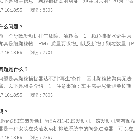
以下是相关信息：颗粒捕捉器的功能：现在国六的车型为了满
内喷油辅助提高颗粒捕集器内的温度，使碳颗粒与氧气反应燃
，基本都搭载了颗粒捕捉器。颗粒捕捉器能有效过滤尾气中的
 16:18:55
阅读：8393
粒可以通过高温完全燃烧而再生循环。如果没有颗粒捕捉器这
环境和机动车而言都很有好处。柴油车型需要定期清理颗粒捕
放到大气中，对空气造成污染。
需要。工作原理：颗粒捕捉器捕获烟尘颗粒后在排气温度高时
什么问题？
控制进气和发动机缸内喷油辅助提高颗粒捕集器内的温度，使
题。会导致发动机排气故障、油耗高。1、颗粒捕捉器诞生原
燃烧，从而使烟尘颗粒可以通过高温完全燃烧而再生循环。如
尤其是细颗粒物（PM）质量要求增加以及新增了颗粒数量（P
这些颗粒物会直接排放到大气中，对空气造成污染。
于很多车企来说是一个大难题。因为现在新一代的高压直喷发
 16:18:55
阅读：7701
时燃油是直接喷射到燃烧室内的，这样动力来的更加“直观”。
不够充分，对于颗粒物的控制是不够充分的。2、颗粒捕捉器
问题是什么？
捉器会通过“再生”，也就是自清洁功能，一定工况下将这些内
问题是其颗粒捕捉器达不到“再生”条件，因此颗粒物聚集无法
掉。再生是需要一定的条件的。大多数车辆都是要在发动机高
塞。以下是相关介绍：1、注意事项：车主需要尽量避免长期
才能达到“再生”所需的排温。而很多用户肯定是不会注意到这
工况。但在日常生活中，这种操作并不现实，因为大多数车主
 16:18:55
阅读：7605
都是市区通勤占绝大多数，很多甚至就是10公里以内的低速蠕
短距离的低速行驶是常态。2、探岳：探岳装备了TJA拥挤辅助
迟达不到“再生”的条件。
、停车和提高整车安全性有关的驾驶辅助功能，这将使车辆能
吗？
下低速行驶，例如ACC3.0自适应巡航系统、PLA3.0智能泊
21款的280车型发动机为EA211-DJS发动机，该发动机带有颗粒
而达到L2级驾驶辅助的水平。
器是一种安装在柴油发动机排放系统中的陶瓷过滤器，可以在
大气之前将其捕捉。它能够减少柴油发动机所产生的烟灰达9
 16:18:55
阅读：7557