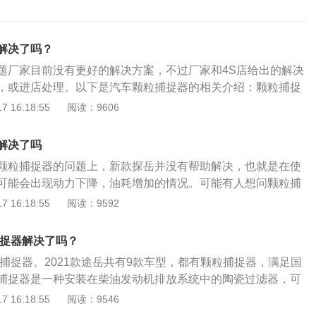
解决了吗？
题厂家目前没有更好的解决方案，不过厂家和4S店给出的解决
，或进店处理。以下是汽车颗粒捕捉器的相关介绍：颗粒捕捉
六大车型为满足严苛的排放标准，基本都搭载颗粒捕捉器，颗
 16:18:55
阅读：9606
滤尾气中的微小颗粒物，对于环境和机动车而言都很好处。工
器捕获烟尘颗粒后在排气温度高时燃烧该颗粒，通过控制进气
解决了吗
辅助提高颗粒捕集器内的温度，使碳颗粒与氧气反应燃烧，从
颗粒捕捉器的问题上，新款探岳并没有帮助解决，也就是在使
通过高温完全燃烧而再生循环。
可能会出现动力下降，油耗增加的情况。可能有人想问颗粒捕
么会出现这些问题？颗粒捕捉器其实就是是一种安装在汽车发
 16:18:55
阅读：9592
陶瓷过滤器，以此让尾气达到国六的排放标准，与我们日常使
多。然而当颗粒捕捉器的颗粒物逐渐增加后，就会出现车主们
捕捉器解决了吗？
动力下降的问题。简单来说其实颗粒捕捉器对汽车本身来说是
粒捕捉器。2021款途岳共有9款车型，都有颗粒捕捉器，满足国
装置。
捕捉器是一种安装在柴油发动机排放系统中的陶瓷过滤器，可
进入大气之前将其捕捉。它能够减少柴油发动机所产生的烟灰
 16:18:55
阅读：9546
捉到的微粒排放物质随后在车辆运转过程中燃烧殆尽。颗粒捕捉