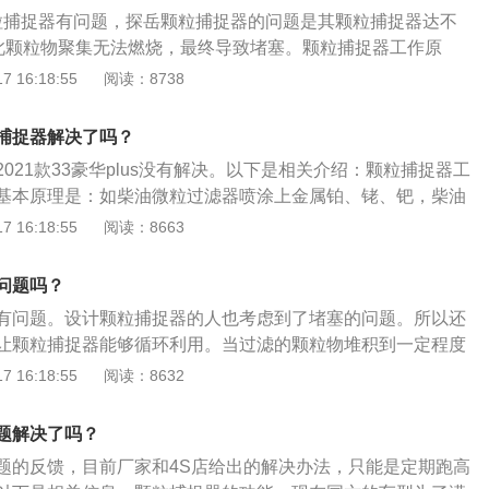
下燃烧并变成无害的二氧化碳排出。
上方标识，如果机油盖上明确已经写出来0W-20级机油，那说
粒捕捉器有问题，探岳颗粒捕捉器的问题是其颗粒捕捉器达不
器；看三元催化器后面排气管上是否还有一节圆柱形部位，如
因此颗粒物聚集无法燃烧，最终导致堵塞。颗粒捕捉器工作原
捕捉器。
原理是：如柴油微粒过滤器喷涂上金属铂、铑、钯，柴油发动
 16:18:55
阅读：8738
的黑烟，通过专门的管道进入发动机尾气微粒捕集器，经过其
式过滤器，将炭烟微粒吸附在金属纤维毡制成的过滤器上。颗
捕捉器解决了吗？
柴油颗粒捕捉器可以有效地减少微粒物的排放，它先捕集废气
021款33豪华plus没有解决。以下是相关介绍：颗粒捕捉器工
再对捕集的微粒进行氧化，使颗粒捕捉器再生。所谓过滤器的
基本原理是：如柴油微粒过滤器喷涂上金属铂、铑、钯，柴油
长期工作中，捕捉器里的颗粒物逐渐增加会引起发动机背压升
炭粒的黑烟，通过专门的管道进入发动机尾气微粒捕集器，经
 16:18:55
阅读：8663
能下降，所以要定期除去沉积的颗粒物，恢复DPF的过滤性
的袋式过滤器，将炭烟微粒吸附在金属纤维毡制成的过滤器
作用：柴油颗粒捕捉器可以有效地减少微粒物的排放，它先捕
问题吗？
，然后再对捕集的微粒进行氧化，使颗粒捕捉器再生。所谓过
有问题。设计颗粒捕捉器的人也考虑到了堵塞的问题。所以还
DPF长期工作中，捕捉器里的颗粒物逐渐增加会引起发动机背
让颗粒捕捉器能够循环利用。当过滤的颗粒物堆积到一定程度
机性能下降，所以要定期除去沉积的颗粒物，恢复DPF的过滤
自动点火将它们燃烧排出，这就是颗粒捕捉器“再生”过程。以
 16:18:55
阅读：8632
粒捕捉器的功能：现在国六的车型为了满足严苛的排放标准，
捕捉器。颗粒捕捉器能有效过滤尾气中的微小颗粒物，对于环
题解决了吗？
很有好处。柴油车型需要定期清理颗粒捕捉器，汽油车则不需
题的反馈，目前厂家和4S店给出的解决办法，只能是定期跑高
粒捕捉器捕获烟尘颗粒后在排气温度高时燃烧该颗粒，通过控