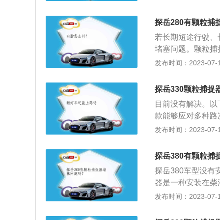
0%以上，捕捉到
工作原理：柴油微
探岳280有颗粒捕
的黑烟，通过专门
若长期短途行驶、
式过滤器，将炭烟
堵塞问题。颗粒捕
一定程度后，尾端
力也会导致车辆动
发布时间：2023-07-17
对人体无害的二氧
时，就需要对其进
法：查看《车主用
档，然后高速行驶
功能。另外，还可
探岳330颗粒捕捉
捉器内堵塞的颗粒
灯标识；查看机油
目前没有解决。以
理是柴油微粒过滤
说明装有颗粒物捕
款能够应对多种路
烟，通过专门的管
如果有，那就是颗
UV，探岳车长459
发布时间：2023-07-17
滤器，将炭烟微粒
MQB平台高度灵
程度后，尾端的燃
再盲目地加长车身
体无害的二氧化碳
探岳380有颗粒捕
探岳380车型没
器是一种安装在柴
入大气之前将其捕
发布时间：2023-07-17
看《车主用户保养
另外，还可以仔细