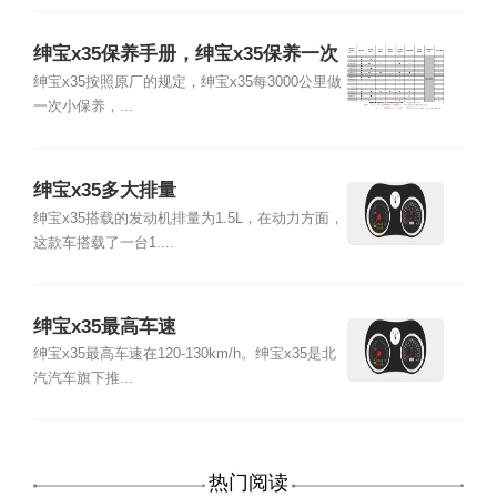
绅宝x35保养手册，绅宝x35保养一次
多少钱
绅宝x35按照原厂的规定，绅宝x35每3000公里做
一次小保养，...
绅宝x35多大排量
绅宝x35搭载的发动机排量为1.5L，在动力方面，
这款车搭载了一台1....
绅宝x35最高车速
绅宝x35最高车速在120-130km/h。绅宝x35是北
汽汽车旗下推...
热门阅读