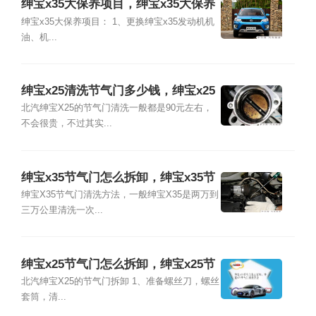
绅宝x35大保养项目，绅宝x35大保养
多少钱
绅宝x35大保养项目： 1、更换绅宝x35发动机机
油、机...
绅宝x25清洗节气门多少钱，绅宝x25
节气门多久清洗
北汽绅宝X25的节气门清洗一般都是90元左右，
不会很贵，不过其实...
绅宝x35节气门怎么拆卸，绅宝x35节
气门清洗方法
绅宝X35节气门清洗方法，一般绅宝X35是两万到
三万公里清洗一次...
绅宝x25节气门怎么拆卸，绅宝x25节
气门清洗方法
北汽绅宝X25的节气门拆卸 1、准备螺丝刀，螺丝
套筒，清...