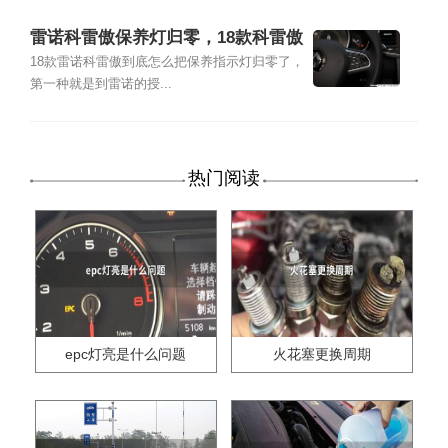
雷诺科雷傲保养灯归零，18款科雷傲
保养灯归零图解
18款雷诺科雷傲到底怎么把保养指示灯归零了，
第一种就是到雷诺的授...
热门阅读
epc灯亮是什么问题
火花塞更换周期