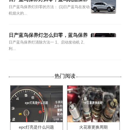
灯复位
日产蓝鸟保养灯归零的方法： (1)日产蓝鸟在发动
机熄火的...
日产蓝鸟保养灯怎么归零，蓝鸟保养
灯复位清零方法
日产蓝鸟保养灯清除方法一 1、启动发动机 2、
利...
热门阅读
epc灯亮是什么问题
火花塞更换周期