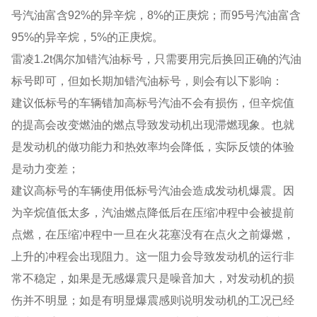
号汽油富含92%的异辛烷，8%的正庚烷；而95号汽油富含
95%的异辛烷，5%的正庚烷。
雷凌1.2t偶尔加错汽油标号，只需要用完后换回正确的汽油
标号即可，但如长期加错汽油标号，则会有以下影响：
建议低标号的车辆错加高标号汽油不会有损伤，但辛烷值
的提高会改变燃油的燃点导致发动机出现滞燃现象。也就
是发动机的做功能力和热效率均会降低，实际反馈的体验
是动力变差；
建议高标号的车辆使用低标号汽油会造成发动机爆震。因
为辛烷值低太多，汽油燃点降低后在压缩冲程中会被提前
点燃，在压缩冲程中一旦在火花塞没有在点火之前爆燃，
上升的冲程会出现阻力。这一阻力会导致发动机的运行非
常不稳定，如果是无感爆震只是噪音加大，对发动机的损
伤并不明显；如是有明显爆震感则说明发动机的工况已经