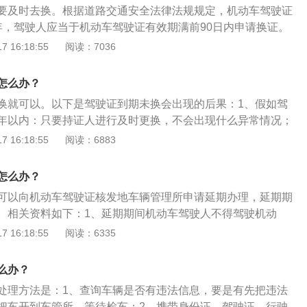
要及时去换。根据道路交通安全法律法规规定，机动车驾驶证
的人他们在道路上驾驶车辆，这种允许的证件就是“驾驶证”。
年，驾驶人应当于机动车驾驶证有效期满前90日内申请换证。
种“许可证明”。3、驾驶证的定义：国际上对驾驶证的定义
后不得驾驶机动车。更多介绍如下：1.同时还规定，超过有效
 16:18:55
阅读：7036
车，主管当局发给的许可驾驶车辆的证明文件”。‍中国对驾驶证
，交管部门应注销其机动车驾驶证。2.超过两年，通过科目一
车驾驶证是指依法允许学习驾驶机动车的人员，经过学习，掌握
驶证的正常使用。3.如果被注销超过两年，则需要重新申领。
驾驶技术后，经管理部门考试合格，核发许可驾驶某类机动车
怎么办？
的资料：1、即持县级或者部队团级以上医疗机构出具的身体
换就可以。以下是驾驶证到期未换会出现的后果：1、假如驾
人身份证明原件及复印件。3、驾照原件。4、驾照申请表。5、
年以内：只要持证人进行及时更换，不会出现什么异常情况；
彩色照片(3张)。
期是在一年以上、三年以内：这是驾驶证处于“注销可恢复”状
 16:18:55
阅读：6883
车管所申请参加科目一的考试，待考试通过后才可领回驾驶
期时间超过了三年或以上：那么驾驶证就会被强制注销，这时
怎么办？
驾校，重新参加考试考取驾驶证。
可以向机动车驾驶证核发地车辆管理所申请延期办理，延期期
。相关资料如下：1、延期期间机动车驾驶人不得驾驶机动
车驾驶证有效期一年以上未换证，车辆管理所应当注销其机动
 16:18:55
阅读：6335
车驾驶证申领和使用规定》第七十三条规定，机动车驾驶人因
）等原因，无法在规定时间内办理驾驶证期满换证、审验、提
么办？
可以申请延期办理。
处理方法是：1、查询车辆是否有违法信息，要是有先把违法
把车开到车管所，等待检车；2、携带身份证、驾驶证、行驶