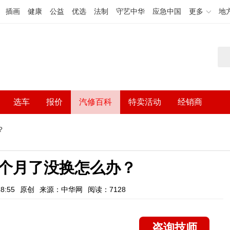
插画
健康
公益
优选
法制
守艺中华
应急中国
更多
地
选车
报价
汽修百科
特卖活动
经销商
？
个月了没换怎么办？
8:55
原创
来源：中华网
阅读：7128
咨询技师