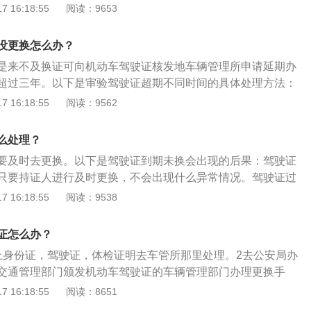
期满换证时一并审验。但年龄在60周岁以上的机动车驾驶人，
 16:18:55
阅读：9653
粘贴照片；3、机动车驾驶人持机动车驾驶证原件、身体条件
身体检查。持有准驾车型为A、B、N、P的机动车：持有新版
驶证申请表》和本人照片向机动车驾驶证核发地车辆管理所申
型A1、A2、A3、B1、B2、N、P，应当每年进行一次身体
没更换怎么办？
在审核合格后一个工作日内办理换证手续；4、需要注意的
注明的初次领证日起十五天内，由本人或代理人向机动车驾驶
换证前应先将车辆的违法行为、未缴纳罚款等情形处理完毕，
是来不及换证可向机动车驾驶证核发地车辆管理所申请延期办
交警支（大）队驾驶员管理部门提交区（县）级或者驻沪部队
换证。
超过三年。以下是审验驾驶证超期不同时间的具体处理方法：
出具的《身体条件证明》。
驾照过期时间没超过12个月，可以照常办理。超过一年未满三
 16:18:55
阅读：9562
未满3年，就要重新参加科目一的考试换证，考试合格后就能
年：过期时间超过三年，那就需要重新报名考驾照。过期期间
么处理？
否则可以按无证驾驶对待。有效期到期超过三年，驾驶证等于
要及时去更换。以下是驾驶证到期未换会出现的后果：驾驶证
新考驾照。
只要持证人进行及时更换，不会出现什么异常情况。驾驶证过
年以内：这是驾驶证处于“注销可恢复”状态，持证人就要到车
 16:18:55
阅读：9538
一的考试，待考试通过后才可领回驾驶证。驾驶证过期时间超
么驾驶证就会被强制注销，这时候就只能再次报名驾校，重新
证怎么办？
证。
上身份证，驾驶证，体检证明去车管所那里处理。2去公安局办
交通管理部门颁发机动车驾驶证的车辆管理部门办理更换手
 16:18:55
阅读：8651