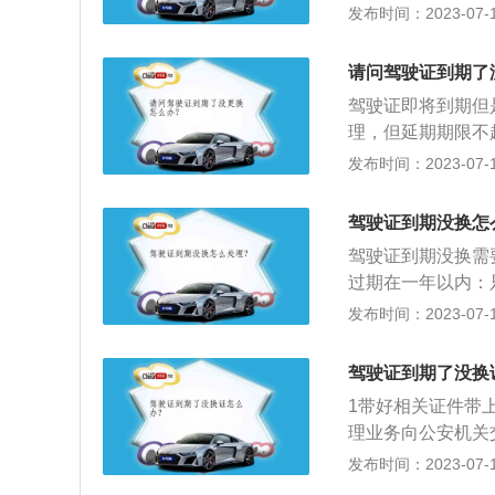
验，到驾驶证有效
发布时间：2023-07-17
考。
申请表》，表上需
应当每年进行一次
证明、《机动车驾
机动车驾驶证准驾车
请问驾驶证到期了
请换证。车管所会
检查，从驾驶证上
是，驾驶员在申请
驾驶证即将到期但
证管辖地区（县）
否则车管所将不予
理，但延期期限不
团级以上医疗机构
未超过12个月：
发布时间：2023-07-17
年：超过一年，但
拿到驾照。超过三
驾驶证到期没换怎
不得驾驶机动车，
驾驶证到期没换需
作废注销，需要重
过期在一年以内：
期在一年以上、三
发布时间：2023-07-17
管所申请参加科目
过三年或以上：那
驾驶证到期了没换
参加考试考取驾驶
1带好相关证件带
理业务向公安机关
续。
发布时间：2023-07-17