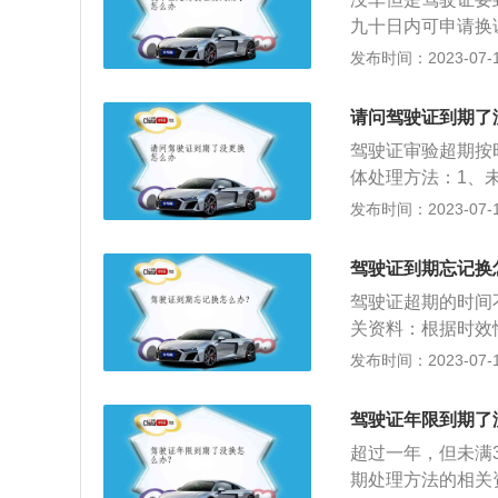
的机动车驾驶证;
年、第10年需要
九十日内可申请换
的，换发长期有效
政策：车龄超10
一年以上或者三年
发布时间：2023-07-17
一的，车辆管理所
外，摩托车的年检
以上，驾照作废无
换证的第七十三条
每年检验1次），调
照），依照法律机
间内办理驾驶证期
请问驾驶证到期了
验1次。
技能，缺少这种技
发地车辆管理所申
驾驶证审验超期按
上路行驶。但对于
身份证明、机动车
体处理方法：1、
证件就是（驾驶证
机动车驾驶人不得
2、超过一年未满
发布时间：2023-07-17
托代理去换证。法
证，考试合格后就
内，向机动车驾驶
新报名考驾照。过
驾驶证到期忘记换
换证需要的时间一
期超过三年，驾驶
动车驾驶人的身份
驾驶证超期的时间
内，持身份证、驾
有关身体条件的证
关资料：根据时效
《机动车驾驶证申
说，刚刚考出来的
发布时间：2023-07-17
驾驶证。如果你本
时间为失效前的三
证、驾驶证、县以
况，就可以更换成
底照片三张一同寄
驾驶证年限到期了
件、身份证复印件
并填写好一份《机
超过一年，但未满
年，那就需要进行
再寄回，因为此表
期处理方法的相关
超过了两年，那就
述材料准备齐全后