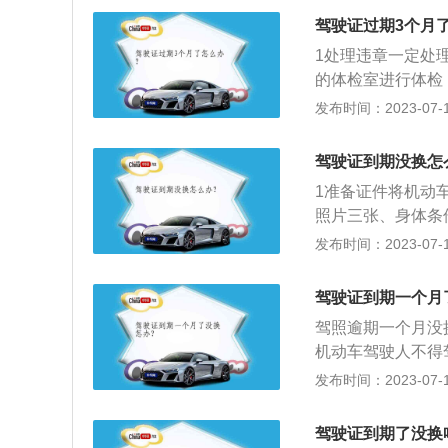
驾驶证过期3个月
1处理违章一定处
的体检室进行体检
请换证在“交管12
发布时间：2023-07-17
驾驶证到期没换怎
1准备证件将机动
照片三张、身体条
填写《机动车驾驶
发布时间：2023-07-17
动车驾驶证原件、
4办理换证手续车
驾驶证到期一个月
况驾驶员在申请换
驾照逾期一个月没
则车管所将不予换
机动车驾驶人不得
动车驾驶证会被注
发布时间：2023-07-17
驾驶证的简称，又
驶证是一种“许可
驾驶证到期了没换
随意驾驶机动车，