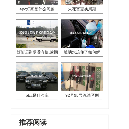
epc灯亮是什么问题
火花塞更换周期
驾驶证到期没有换,逾期
玻璃水冻住了如何解
怎么办??
决？
bba是什么车
92号95号汽油区别
推荐阅读