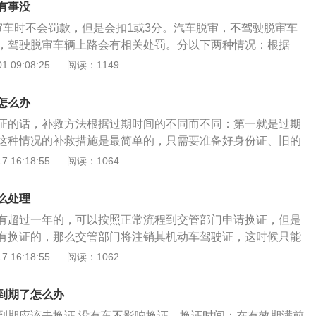
有事没
审车时不会罚款，但是会扣1或3分。汽车脱审，不驾驶脱审车
，驾驶脱审车辆上路会有相关处罚。分以下两种情况：根据
法行为记分管理办法》规定：机动车驾驶人有下列交通违法行
 09:08:25
阅读：1149
分：驾驶未按规定定期进行安全技术检验的公路客运汽车、旅
物品运输车辆上道路行驶的；机动车驾驶人有下列交通违法行
怎么办
分：驾驶未按规定定期进行安全技术检验的公路客运汽车、旅
证的话，补救方法根据过期时间的不同而不同：第一就是过期
物品运输车辆以外的机动车上道路行驶的。车辆脱审主要是指
这种情况的补救措施是最简单的，只需要准备好身份证、旧的
的未在规定的期限内进行审验。车辆脱审是可以补救的，按照
色照片；然后处理完违章、换证体检合格之后，就可以去车管
 16:18:55
阅读：1064
看，只要不要连续三次脱审就还能重新审车，一旦发现脱审，
二就是过期一到三年的情况，这种情况是需要先去车管所预约
料（身份证、行驶证、交强险凭证）到检测站进行验车，领取
安排下进行科目一的考试，考试合格后才可以进行后续的换证
审没有时间上的限制自动注销车牌，但是脱审在路上行驶会罚
么处理
步的程序是一样的。第三种就是过期三年以上的情况，此种情
审费。车辆脱审，主要是指汽车未在规定的期限内进行审验。
有超过一年的，可以按照正常流程到交管部门申请换证，但是
的，驾驶证直接被注销，是不允许换证的；如果车主还想继续
国公安部、生态环境部、交通运输部、市场监管总局四部门联
有换证的，那么交管部门将注销其机动车驾驶证，这时候只能
驾校报名，重新进行驾照的几个科目考试，在驾考有效期内全
机动车检验制度改革优化车检服务的工作意见》的规定，放宽
如果是因为出国等原因，不能及时换证的，可以去车管所办理
 16:18:55
阅读：1062
重新拿到驾照，才能继续开车上路。有事耽误没能及时去换
上预约检验等系列新措施。新规已于2022年10月1日正式实
期的时间不可以超过3年，在延期的时间内也不可以驾驶机动
换证。有的车主因为自身一些事情耽误了换证的时间，车主可
整的私家车年检周期，其具体规定如下：1、新车6年内：跟原
机动车驾驶证申领和使用规定》第五十六条：机动车驾驶人在
自己的实际情况，然后申请延期换证。有一点需要注意，延期
到期了怎么办
每两年可以直接领取车辆合格检验标志；2、车龄6-10年：上
年有效期内，每个记分周期均未记满12分的，换发十年有效期
，车主不能超过这个期限。
，即第6年、第10年需要进行上线检验（原政策：第6年、第8
到期应该去换证,没有车不影响换证。换证时间：在有效期满前