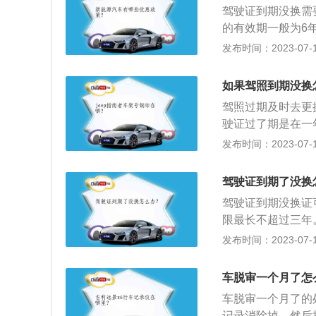
驾驶证到期没换需
具备安全驾驶技术
的有效期一般为6
这说明驾驶证是一
驾驶证超过有效期
发布时间：2023-07-17
为：“为了驾驶汽
期一年以上未换证
的定义为：“机动
的考试后可恢复驾
了交通法规知识和
如果驾照到期没换
驾照过期换证要带
的法律凭证”。
驾照过期及时去更
条件证明。2、本
驶证过了期是在一
近期1寸白背景免冠
2、假如驾驶证过
发布时间：2023-07-17
态，持证人就要到
证。3、驾驶证过
驾驶证到期了没换
候就只能再次报名
驾驶证到期没换证
限最长不超过三年
车。2、超过机动
发布时间：2023-07-17
车驾驶证。《机动
服兵役、出国（境
车脱审一个月了怎
交身体条件证明的
车脱审一个月了的
记录消除掉，然后