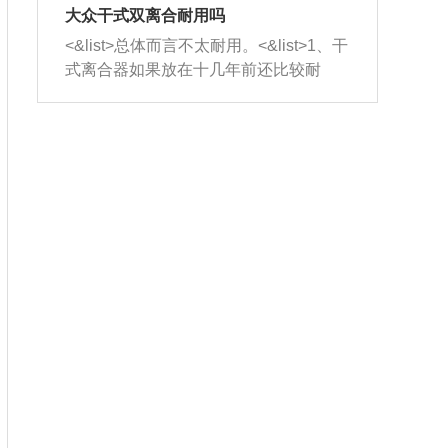
室，最后形成废气排出，就可以让三元
无法制作，需要将车辆送到修理厂或4s
造成烧机油。<&list>3、机油粘度。使用
大众干式双离合耐用吗
催化器得到清洗，排气管堵塞的情况就
店；<&list>2.车辆半轴套管防尘罩破
机油粘度过小的话，同样会有烧机油现
<&list>总体而言不太耐用。<&list>1、干
能够得到解决。
裂，破裂后会出现漏油现象，使半轴磨
象，机油粘度过小具有很好的流动性，
式离合器如果放在十几年前还比较耐
损严重，磨损的半轴容易损坏，产生异
容易窜入到气缸内，参与燃烧。<&list>
用，但是由于现在的汽车发动机动力输
响；<&list>3.稳定器的转向胶套和球头
4、机油量。机油量过多，机油压力过
出越来越高，使得干式离合器散热不足
老化，一般是使用时间过长造成的。解
大，会将部分机油压入气缸内，也会出
的缺陷也逐渐暴露出来。<&list>2、由于
决方法是更换新的质量好的转向橡胶套
现烧机油。<&list>5、机油滤清器堵塞：
干式双离合的工作环境暴露在空气中，
和球头。
会导致进气不畅，使进气压力下降，形
而离合器的散热也是通离合器罩上面的
成负压，使机油在负压的情况下吸入燃
几个小孔来进行散热。但是在行驶过程
烧室引起烧机油。<&list>6、正时齿轮或
中变速箱需要换挡，就不得不使得离合
链条磨损：正时齿轮或链条的磨损会引
器频繁工作。<&list>3、长时间的低速行
起气阀和曲轴的正时不同步。由于轮齿
驶以及过于频繁的启停，导致离合器的
或链条磨损产生的过量侧隙，使得发动
温度不断升高，而低速行驶时空气流动
机的调节无法实现：前一圈的正时和下
效率不高，无法将离合器中的热量有效
一圈可能就不一样。当气阀和活塞的运
的带走，导致离合器内部的温度不断升
动不同步时，会造成过大的机油消耗。
高，加速离合器的磨损。
解决方法：更换正时齿轮或链条。<&list
>7、内垫圈、进风口破裂：新的发动机
设计中，经常采用各种由金属和其他材