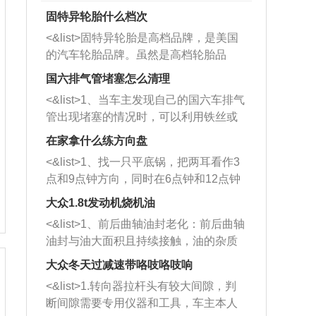
固特异轮胎什么档次
<&list>固特异轮胎是高档品牌，是美国
的汽车轮胎品牌。虽然是高档轮胎品
牌，但是中高低端的轮胎都有生产，这
国六排气管堵塞怎么清理
也是为了更好的开拓市场。
<&list>1、当车主发现自己的国六车排气
管出现堵塞的情况时，可以利用铁丝或
者是细棍，直接将杂物给取出来，如果
在家拿什么练方向盘
堵塞情况比较严重，也可以采取应急措
<&list>1、找一只平底锅，把两耳看作3
施。 <&list>2、直接利用木棍将所有的
点和9点钟方向，同时在6点钟和12点钟
杂物推到排气管里面的位置处，然后将
方向做一个标记。 <&list>2、双手握住
三元催化器拆解开，就可以将堵塞的东
大众1.8t发动机烧机油
平底锅两耳，然后往左打半圈、一圈、
西取出来。但如果是因为积碳过多引起
<&list>1、前后曲轴油封老化：前后曲轴
一圈半的练习，往右同样也要打相同的
的堵塞，就需要将三元催化器泡在草酸
油封与油大面积且持续接触，油的杂质
圈数。 <&list>3、最后强调要反复练
中进行清洗。 <&list>3、也可以利用清
和发动机内持续温度变化使其密封效果
习，这样就可以形成肌肉记忆，在真实
大众冬天过减速带咯吱咯吱响
洗剂对堵塞的情况得到解决，将清洗剂
逐渐减弱，导致渗油或漏油。<&list>2、
驾驶车辆时，不需要记忆也能打好方
放在燃油箱中，与燃油混合后，车辆启
<&list>1.转向器拉杆头有较大间隙，判
活塞间隙过大：积碳会使活塞环与缸体
向。
动时，就可以和汽油一起进入到燃烧
断间隙需要专用仪器和工具，车主本人
的间隙扩大，导致机油流入燃烧室中，