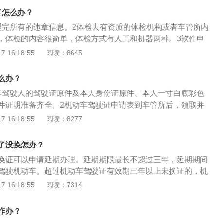
了怎么办？
理完所有的违章信息。2体检去有资质的体检机构或者车管所内
，体检的内容很简单，体检方式有人工和机器两种。3软件申
123”软件中进行申请即可。
 16:18:55
阅读：8645
么办？
车驾驶人的驾驶证原件及本人身份证原件、本人一寸白底彩色
件证明准备齐全。2机动车驾驶证申请表到车管所后，领取并
证申请表》，表上需粘贴照片。3申请换证机动车驾驶人持机
 16:18:55
阅读：8277
身体条件证明等向机动车驾驶证核发地车辆管理所申请换证。
管所会在审核合格后一个工作日内办理换证手续。5不予换证情
了没换怎办？
证前应先将车辆的违法行为、未缴纳罚款等情形处理完毕，否
换证可以申请延期办理。延期期限最长不超过三年，延期期间
证。
驾驶机动车。超过机动车驾驶证有效期三年以上未换证的，机
销。以下是驾驶证的介绍：1、驾驶证简介：驾驶证是机动车
 16:18:55
阅读：7314
称“驾照”，依照法律是机动车驾驶人员需要申领的证照。2、驾
证明”：驾驶机动车需要一定的驾驶技能，如果缺少这种技能，
咋办？
就有可能发生交通事故，驾驶人无证不能上路行驶。但对于已