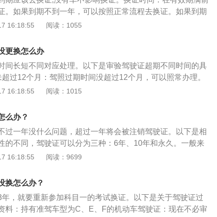
在机动车驾驶证的十年有效期内，每个记分周期均未记满12分
上线检验）；3、车龄10年以上：上线检验调整为一年一检（原
证。如果到期不到一年，可以按照正常流程去换证。如果到期
的机动车驾驶证。第七十七条：机动车驾驶人具有下列情形之
年以上需一年一检，车龄超15年以上需半年一检）。除了私家车
以内，驾照注销，需要通过科目一考试来换证。如果过期三年
 16:18:55
阅读：1055
应当注销其机动车驾驶证超过机动车驾驶证有效期一年以上未
周期也有所放宽，将原本10年内上线检验5次（第6年至第10年
法换证。驾驶证介绍：驾驶证全称为机动车驾驶证，又为（驾
：机动车驾驶人因服兵役、出国（境）等原因，无法在规定时
整为10年内检验2次，（第6年、第10年），10年以后每年检
动车辆驾驶人员所需申领的证照。驾驶机动车需要一定的驾驶
满换证、审验、提交身体条件证明的，可以向机动车驾驶证核
没更换怎么办
能的如果随意驾驶机动车，就有可能发生交通事故，无证不能
请延期办理。申请时应当填写申请表，并提交机动车驾驶人的
时间长短不同对应处理。以下是审验驾驶证超期不同时间的具
已具备安全驾驶技术的人他们在道路上驾驶车辆，这种允许的
驾驶证和延期事由证明。延期期限最长不超过三年。延期期间
未超过12个月：驾照过期时间没超过12个月，可以照常办理。
）。这说明驾驶证是一种（许可证明）。
驾驶机动车。驾驶证到期了，不一定需要本人去办理，可以委
三年：超过一年，但未满3年，就要重新参加科目一的考试换
 16:18:55
阅读：1015
律规定，机动车驾驶人需要在机动车驾驶证有效期满前九十日
能拿到驾照。3、超过三年：过期时间超过三年，那就需要重
证核发地或者核发地以外的车辆管理所申请换证。驾驶证到期
期期间不得驾驶机动车，否则可以按无证驾驶对待。有效期到
怎么办？
般为一天。机动车驾驶人申请时，需要填写申请表，并提交机
证等于作废注销，需要重新考驾照。驾驶证有效期满前90日
证明、机动车驾驶证、县级或者部队团级以上医疗机构出具的
不过一年没什么问题，超过一年将会被注销驾驶证。以下是相
驶证、身体条件证明和证件相片三张到核发地车管所领取并写
明。
性的不同，驾驶证可以分为三种：6年、10年和永久。一般来
请表》，一并提交办理换证业务即是，交付工本费后领回新的
驾照多为六年有效期，6年之后就需要进行更换。驾照更换的
 16:18:55
阅读：9699
人有因或在异地不能自己申请办理换证业务时。你可将身份
个月内，如果一直有着良好的记录，没有出现扣满12分的情
上医疗机构出具的身体条件(体检)证明和近六个月内的一寸白
10年有效期的驾驶证。需要准备的证件有：本人的身份证原
回，委托家人或朋友帮忙办理。但你必须在暂住地车管所领取
没换怎么办？
、驾驶证原件、体检证明、一张一寸的照片等。如果超过了一
动车驾驶证申请表》(体检表亦在暂住地车管所领取，体检后)
3年，就要重新参加科目一的考试换证。以下是关于驾驶证过
科目一的考试，通过考试之后就会重新核发你的驾驶证。如果
要与委托人共同签字方可办理。驾驶证更换具体流程1、将上
资料：持有准驾车型为C、E、F的机动车驾驶证：现在不必审
需要进行科目一、科目二和科目三的考试，科目四不需要补
，前往车管所；2、到车管所后，领取并填写《机动车驾驶证