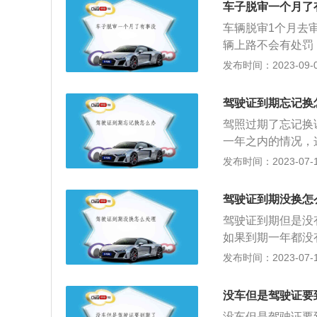
车子脱审一个月了
车辆脱审1个月去
辆上路不会有处罚
《道路交通安全违
发布时间：2023-09-01
为之一，一次记3
游客运汽车、危险
驾驶证到期忘记换
为之一，一次记1
驾照过期了忘记换
游客运汽车、危险
一年之内的情况，
汽车需要按期审验
驾驶证以及1寸彩
发布时间：2023-07-17
上面的处罚规定来
所正常换证了。第
要及时携带相关资
咨询，在车管所的
年检标志。汽车脱
驾驶证到期没换怎
流程，流程和第一
款，还需要补交脱
驾驶证到期但是没
况的后果是最严重
根据中华人民共和
如果到期一年都没
开车的话，只能找
合印发《关于深化
重新考取驾驶证。
发布时间：2023-07-17
部合格后，才可以
私家车检验周期、网
延期申请，但是延
证，可以申请延期
施。此次新规的调
车。法律依据：《
以去有关部门说明
没车但是驾驶证要
政策一样免年检，
机动车驾驶证的六
的时间是在3年内
线检验调整为2次
没车但是驾驶证要