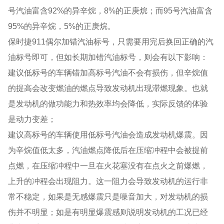
号汽油富含92%的异辛烷，8%的正庚烷；而95号汽油富含
95%的异辛烷，5%的正庚烷。
保时捷911偶尔加错汽油标号，只需要用完后换回正确的汽
油标号即可，但如长期加错汽油标号，则会有以下影响：
建议低标号的车辆错加高标号汽油不会有损伤，但辛烷值
的提高会改变燃油的燃点导致发动机出现滞燃现象。也就
是发动机的做功能力和热效率均会降低，实际反馈的体验
是动力变差；
建议高标号的车辆使用低标号汽油会造成发动机爆震。因
为辛烷值低太多，汽油燃点降低后在压缩冲程中会被提前
点燃，在压缩冲程中一旦在火花塞没有在点火之前爆燃，
上升的冲程会出现阻力。这一阻力会导致发动机的运行非
常不稳定，如果是无感爆震只是噪音加大，对发动机的损
伤并不明显；如是有明显爆震感则说明发动机的工况已经