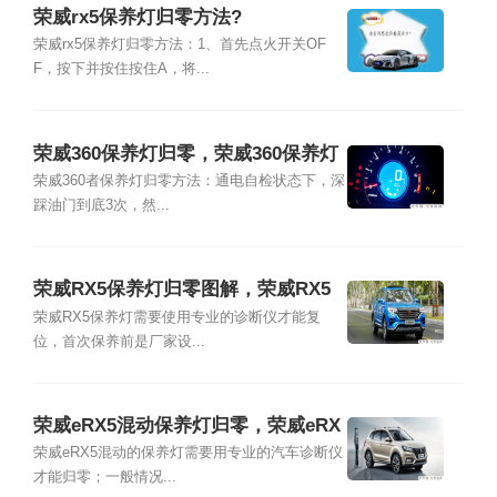
荣威rx5保养灯归零方法?
荣威rx5保养灯归零方法：1、首先点火开关OF
F，按下并按住按住A，将...
荣威360保养灯归零，荣威360保养灯
怎么消除
荣威360者保养灯归零方法：通电自检状态下，深
踩油门到底3次，然...
荣威RX5保养灯归零图解，荣威RX5
保养复位视频
荣威RX5保养灯需要使用专业的诊断仪才能复
位，首次保养前是厂家设...
荣威eRX5混动保养灯归零，荣威eRX
5保养灯怎么归零
荣威eRX5混动的保养灯需要用专业的汽车诊断仪
才能归零；一般情况...