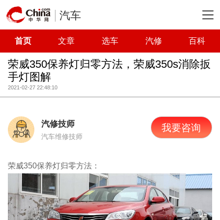
汽车
首页
文章
选车
汽修
百科
荣威350保养灯归零方法，荣威350s消除扳
手灯图解
2021-02-27 22:48:10
汽修技师
我要咨询
汽车维修技师
荣威350保养灯归零方法：