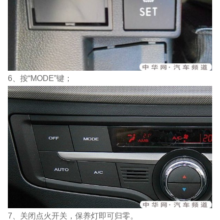
6、按“MODE”键；
7、关闭点火开关，保养灯即可归零。