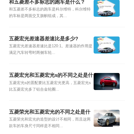
和五菱差不多标志的跑车是什么？
和五菱差不多标志的跑车是科尔维特，科尔维特
的车标是两面交叉旗帜组成，其...
五菱宏光差速器差速比是多少?
五菱宏光差速器差速比是120:1。差速器的作用是
满足汽车转弯时两侧车轮...
五菱宏光和五菱宏光s的不同之处是什
么
五菱宏光s的置配要比五菱宏光更高，五菱宏光s
比五菱宏光多了铝合金轮圈...
五菱荣光和五菱宏光的不同之处是什
么
五菱荣光和宏光的造型的设计不相同，而且这两
款车的车身尺寸同样是不相同...