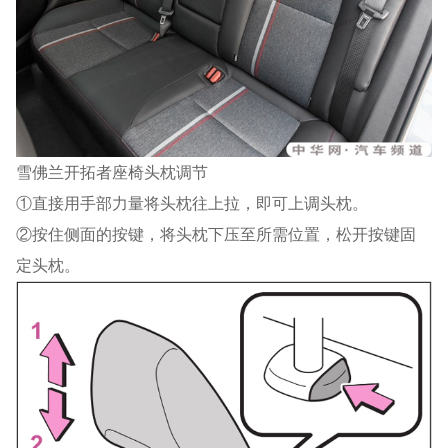
雪佛兰开拓者座椅头枕调节
①直接用手部力量将头枕往上拉，即可上调头枕。
②按住侧面的按键，将头枕下压至所需位置，松开按键固
定头枕。