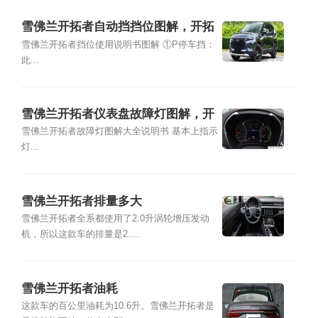
雪佛兰开拓者自动挡挡位图解，开拓
者换挡操作技巧
雪佛兰开拓者挡位使用说明书图解 ①P停车挡：
此...
雪佛兰开拓者仪表盘故障灯图解，开
拓者指示灯图解大全
雪佛兰开拓者故障灯图解大全说明书 基本上指示
灯...
雪佛兰开拓者排量多大
雪佛兰开拓者全系都使用了2.0升涡轮增压发动
机，所以这款车的排量是2....
雪佛兰开拓者油耗
这款车的百公里油耗为10.6升。雪佛兰开拓者是