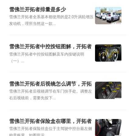
雪佛兰开拓者排量是多少
雪佛兰开拓者全系基本都使用的是2.0升涡轮增压
发动机，理所当然这一款...
雪佛兰开拓者中控按钮图解，开拓者
车内按键功能说明
雪佛兰开拓者中控按钮图解及车内按键说明
（一）...
雪佛兰开拓者后视镜怎么调节，开拓
者倒车镜怎么加热
雪佛兰开拓者后视镜调节在车门扶手处。调整左
右后视镜前，需要先按下...
雪佛兰开拓者保险盒在哪里，开拓者
保险丝盒图解说明
雪佛兰开拓者保险丝盒位于主驾驶中控台最左侧
的盖板里，如图所示。 ...