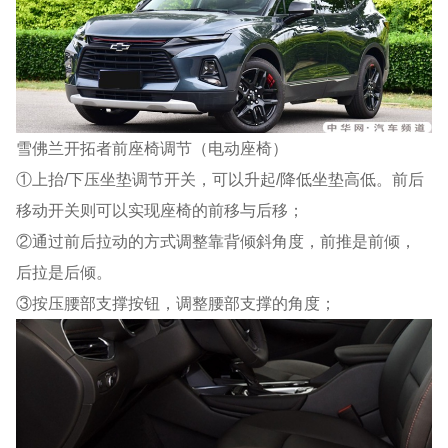
雪佛兰开拓者前座椅调节（电动座椅）
①上抬/下压坐垫调节开关，可以升起/降低坐垫高低。前后
移动开关则可以实现座椅的前移与后移；
②通过前后拉动的方式调整靠背倾斜角度，前推是前倾，
后拉是后倾。
③按压腰部支撑按钮，调整腰部支撑的角度；