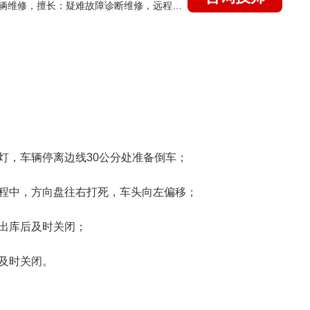
国家认证的汽车维修技师，15年德美日等各系车辆维修，擅长：疑难故障诊断维修，远程维修技术指导
灯，车辆停离边线30公分处准备倒车；
程中，方向盘往右打死，车头向左偏移；
出库后及时关闭；
及时关闭。