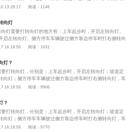
向扣10分。3、模拟高速公路行驶变道未开启转向灯或未观察后
 13:28:17
阅读：1146
。以下4点是关于科目二考试的相关介绍：1、大型客车、牵引
中型客车、大型货车考试：桩考、坡道定点停车和起步、侧方
转向灯
、曲线行驶、直角转弯、通过限宽门、通过连续障碍、起伏路
转向灯需要打转向灯的地方有：上车起步时，开启左转向灯。
及模拟高速公路、连续急弯山区路、隧道、雨（雾）天、湿滑
开启左转向灯。侧方停车车辆驶过侧方靠边停车时打右侧转向
；2、小型汽车、小型自动挡汽车、残疾人专用小型自动挡载
30公分处准备倒车。侧方停车挂倒挡前开启左转向灯，因为倒
 16:18:55
阅读：1031
汽车考试：倒车入库、坡道定点停车和起步、侧方停车、曲线
往右打死，车头向左偏移。侧方停车出库前，挂前进挡并开启
3、三轮汽车、普通三轮摩托车、普通二轮摩托车和轻便摩托
及时关闭。进入直角转弯区域时，开启左转向灯，过弯后及时
道定点停车和起步、通过单边桥；4、轮式自行机械车、无轨
向灯？
意事项：1、起步时不要着急，先打开左转向灯，再慢慢起
考试：内容由省级公安机关交通管理部门确定。
需要打转向灯，分别是：上车起步时，开启左转向灯；坡道定
出库也需要打开转向灯，请等待3秒确认安全再出库；3、错误
转向灯；侧方停车车辆驶过侧方靠边停车时打右侧转向灯，车
灯的，扣10分；4、转向灯打不够3秒也是扣10分。
分处准备倒车；侧方停车挂倒挡前开启左转向灯，因为倒车过程
 16:18:55
阅读：9906
死，车头向左偏移；侧方停车出库前，挂前进挡并开启左转向
闭；进入直角转弯区域时，开启左转向灯，过弯后及时关闭。
灯？
分如下：起步、转向、变更车道、超车、停车前不使用或错误
需要打转向灯，分别是：上车起步时，开启左转向灯；坡道定
0分。起步、转向、变更车道、超车、停车前，开转向灯少于3s
转向灯；侧方停车车辆驶过侧方靠边停车时打右侧转向灯，车
科目二满分为100分，设定不合格、减20分、减10分、减5分
分处准备倒车；侧方停车挂倒挡前开启左转向灯，因为倒车过程
 16:18:55
阅读：9770
符合下列规定的，考试合格：①报考大型客车、牵引车、城市