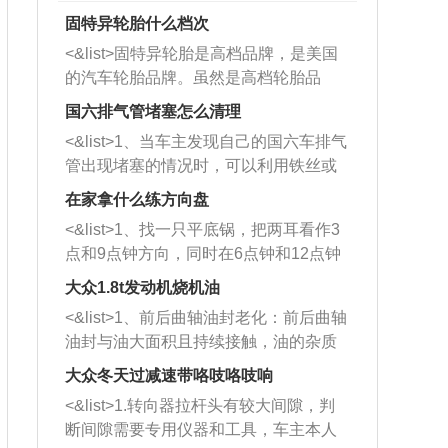
固特异轮胎什么档次
<&list>固特异轮胎是高档品牌，是美国
的汽车轮胎品牌。虽然是高档轮胎品
牌，但是中高低端的轮胎都有生产，这
国六排气管堵塞怎么清理
也是为了更好的开拓市场。
<&list>1、当车主发现自己的国六车排气
管出现堵塞的情况时，可以利用铁丝或
者是细棍，直接将杂物给取出来，如果
在家拿什么练方向盘
堵塞情况比较严重，也可以采取应急措
<&list>1、找一只平底锅，把两耳看作3
施。 <&list>2、直接利用木棍将所有的
点和9点钟方向，同时在6点钟和12点钟
杂物推到排气管里面的位置处，然后将
方向做一个标记。 <&list>2、双手握住
三元催化器拆解开，就可以将堵塞的东
大众1.8t发动机烧机油
平底锅两耳，然后往左打半圈、一圈、
西取出来。但如果是因为积碳过多引起
<&list>1、前后曲轴油封老化：前后曲轴
一圈半的练习，往右同样也要打相同的
的堵塞，就需要将三元催化器泡在草酸
油封与油大面积且持续接触，油的杂质
圈数。 <&list>3、最后强调要反复练
中进行清洗。 <&list>3、也可以利用清
和发动机内持续温度变化使其密封效果
习，这样就可以形成肌肉记忆，在真实
大众冬天过减速带咯吱咯吱响
洗剂对堵塞的情况得到解决，将清洗剂
逐渐减弱，导致渗油或漏油。<&list>2、
驾驶车辆时，不需要记忆也能打好方
放在燃油箱中，与燃油混合后，车辆启
<&list>1.转向器拉杆头有较大间隙，判
活塞间隙过大：积碳会使活塞环与缸体
向。
动时，就可以和汽油一起进入到燃烧
断间隙需要专用仪器和工具，车主本人
的间隙扩大，导致机油流入燃烧室中，