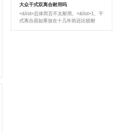
室，最后形成废气排出，就可以让三元
无法制作，需要将车辆送到修理厂或4s
造成烧机油。<&list>3、机油粘度。使用
大众干式双离合耐用吗
催化器得到清洗，排气管堵塞的情况就
店；<&list>2.车辆半轴套管防尘罩破
机油粘度过小的话，同样会有烧机油现
<&list>总体而言不太耐用。<&list>1、干
能够得到解决。
裂，破裂后会出现漏油现象，使半轴磨
象，机油粘度过小具有很好的流动性，
式离合器如果放在十几年前还比较耐
损严重，磨损的半轴容易损坏，产生异
容易窜入到气缸内，参与燃烧。<&list>
用，但是由于现在的汽车发动机动力输
响；<&list>3.稳定器的转向胶套和球头
4、机油量。机油量过多，机油压力过
出越来越高，使得干式离合器散热不足
老化，一般是使用时间过长造成的。解
大，会将部分机油压入气缸内，也会出
的缺陷也逐渐暴露出来。<&list>2、由于
决方法是更换新的质量好的转向橡胶套
现烧机油。<&list>5、机油滤清器堵塞：
干式双离合的工作环境暴露在空气中，
和球头。
会导致进气不畅，使进气压力下降，形
而离合器的散热也是通离合器罩上面的
成负压，使机油在负压的情况下吸入燃
几个小孔来进行散热。但是在行驶过程
烧室引起烧机油。<&list>6、正时齿轮或
中变速箱需要换挡，就不得不使得离合
链条磨损：正时齿轮或链条的磨损会引
器频繁工作。<&list>3、长时间的低速行
起气阀和曲轴的正时不同步。由于轮齿
驶以及过于频繁的启停，导致离合器的
或链条磨损产生的过量侧隙，使得发动
温度不断升高，而低速行驶时空气流动
机的调节无法实现：前一圈的正时和下
效率不高，无法将离合器中的热量有效
一圈可能就不一样。当气阀和活塞的运
的带走，导致离合器内部的温度不断升
动不同步时，会造成过大的机油消耗。
高，加速离合器的磨损。
解决方法：更换正时齿轮或链条。<&list
>7、内垫圈、进风口破裂：新的发动机
设计中，经常采用各种由金属和其他材