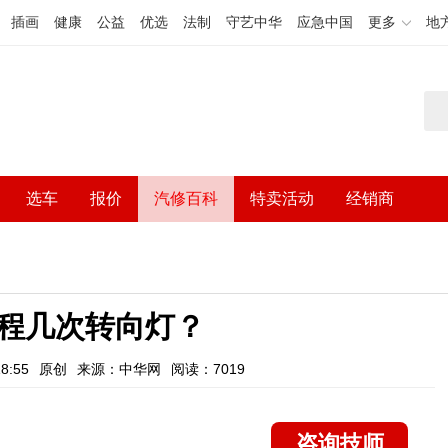
插画
健康
公益
优选
法制
守艺中华
应急中国
更多
地
选车
报价
汽修百科
特卖活动
经销商
程几次转向灯？
8:55
原创
来源：中华网
阅读：7019
咨询技师