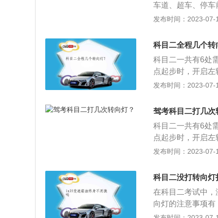
行驶（俗称S弯）
车道、超车、停车
进入直角转弯区域
3、B1、B2考
道、超车、停车前
发布时间：2023-07-17
设定不合格、减2
曲线行驶、直角转
转向灯，分别是：
合格：①报考大型
及模拟高速公路、
灯；侧方停车车辆
成绩达到90分的；
科目二全程几个转
置。
备倒车；侧方停车
包括倒车入库、侧
科目二一共有6处
车头向左偏移；侧
行驶（俗称S弯）
点起步时，开启左
进入直角转弯区域
3、B1、B2考
辆停离边线30公
发布时间：2023-07-17
设定不合格、减2
曲线行驶、直角转
中，方向盘往右打
合格：①报考大型
及模拟高速公路、
灯，出库后及时关
成绩达到90分的；
驾考科目二打几次
置。
转向灯使用错误扣
包括倒车入库、侧
科目二一共有6处
使用转向灯，扣1
行驶（俗称S弯）
点起步时，开启左
即转向，扣10分。
3、B1、B2考
辆停离边线30公
发布时间：2023-07-17
的项目评判标准。
曲线行驶、直角转
中，方向盘往右打
公交车、中型客车
及模拟高速公路、
灯，出库后及时关
成绩达到80分的
科目二没打转向灯
置。
转向灯使用错误扣
车和起步（C2已
在科目二考试中，
使用转向灯，扣1
还有第六项高速领卡
向灯的注意事项有
即转向，扣10分。
点停车和起步、侧
打开转向灯，请等
发布时间：2023-07-17