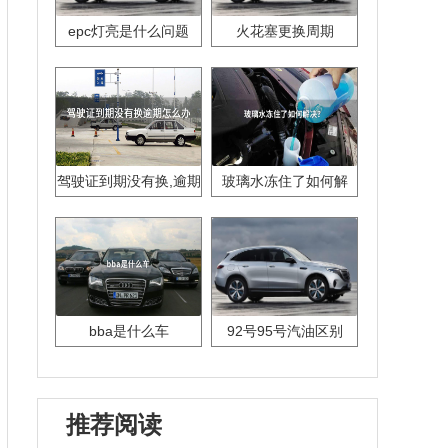
epc灯亮是什么问题
火花塞更换周期
驾驶证到期没有换,逾期
玻璃水冻住了如何解
怎么办??
决？
bba是什么车
92号95号汽油区别
推荐阅读