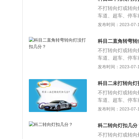
转向灯使用错误扣
车和起步（C2已
不打转向灯或转向
使用转向灯，扣1
还有第六项高速领卡
车道、超车、停车
即转向，扣10分。
点停车和起步、侧
道、超车、停车前
发布时间：2023-07-17
的项目评判标准。
过连续障碍、起伏
转向灯，分别是：
公交车、中型客车
道、雨（雾）天、
灯；侧方停车车辆
成绩达到80分的
科目二直角转弯转
备倒车；侧方停车
车和起步（C2已
不打转向灯或转向
车头向左偏移；侧
还有第六项高速领卡
车道、超车、停车
进入直角转弯区域
点停车和起步、侧
道、超车、停车前
发布时间：2023-07-17
设定不合格、减2
过连续障碍、起伏
转向灯，分别是：
合格：①报考大型
道、雨（雾）天、
灯；侧方停车车辆
成绩达到90分的；
科目二未打转向灯
备倒车；侧方停车
包括倒车入库、侧
不打转向灯或转向
车头向左偏移；侧
行驶（俗称S弯）
车道、超车、停车
进入直角转弯区域
3、B1、B2考
道、超车、停车前
发布时间：2023-07-17
设定不合格、减2
曲线行驶、直角转
转向灯，分别是：
合格：①报考大型
及模拟高速公路、
灯；侧方停车车辆
成绩达到90分的；
科二转向灯扣几分
置。
备倒车；侧方停车
包括倒车入库、侧
不打转向灯或转向
车头向左偏移；侧