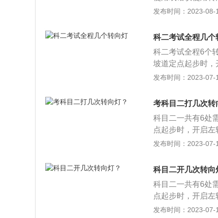
向灯少于3s即转
发布时间：2023-08-10
面情况扣100分
车、城市公交车、
科二考试全程几个
停车、通过单边桥
科二考试全程6个
行驶、窄路掉头以
坡道定点起步时，
路、紧急情况处置
灯，车辆停离边线
发布时间：2023-07-17
客汽车和低速载货
车过程中，方向盘
行驶、直角转弯；
左转向灯，出库后
车考试：桩考、坡
考科目二打几次转
关闭。打转向灯注
电车、有轨电车的
科目二一共有6处
步；2、侧方停车
点起步时，开启左
使用或没有使用转向
辆停离边线30公
发布时间：2023-07-17
中，方向盘往右打
灯，出库后及时关
科目二开几次转向
转向灯使用错误扣
科目二一共有6处
使用转向灯，扣1
点起步时，开启左
即转向，扣10分。
辆停离边线30公
发布时间：2023-07-17
的项目评判标准。