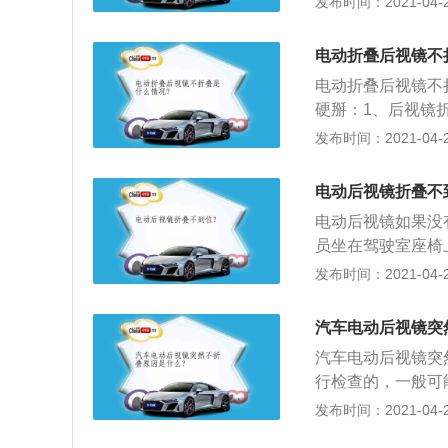
发布时间：2021-04-28
调节式2种；3、
些意外事故，后视
驾驶员调整它的位
下，最易受到冲击
代汽车的后视镜基
电动折叠后视镜不
叠功能的后视镜，
电动折叠后视镜不
驶员离开车子的时
硬掰：1、后视镜
小停车泊位空间，
分为手动和电动两
发布时间：2021-04-28
驾驶位控制玻璃升
不一样，建议查看
掰坏了，或者撞着
电动后视镜折叠不
电动后视镜如果没
员坐在驾驶室座椅
为了方便驾驶员操
发布时间：2021-04-28
3、所以各国都规
汽车电动后视镜突
汽车电动后视镜突
行检查的，一般可
免在拥挤的地方停
发布时间：2021-04-28
动收起来的；2、