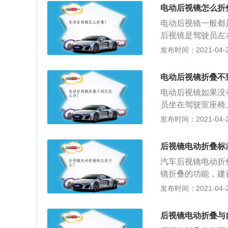
人认为，后视镜折
电动后视镜怎么折
实际不折叠起来更
电动后视镜一般都
些车辆通过时感觉
后视镜是驾驶员左
车内对后视镜进行
发布时间：2021-04-28
能的都是电动后视
电动后视镜折叠不
电动后视镜如果没
员坐在驾驶室座椅
为了方便驾驶员操
发布时间：2021-04-27
3、所以各国都规
后视镜电动折叠标
汽车后视镜电动折
镜折叠的功能，建
的功能：1、后视
发布时间：2021-04-27
必须把手伸出窗外
节样式会有差异，
后视镜电动折叠与
转按钮到自动折叠