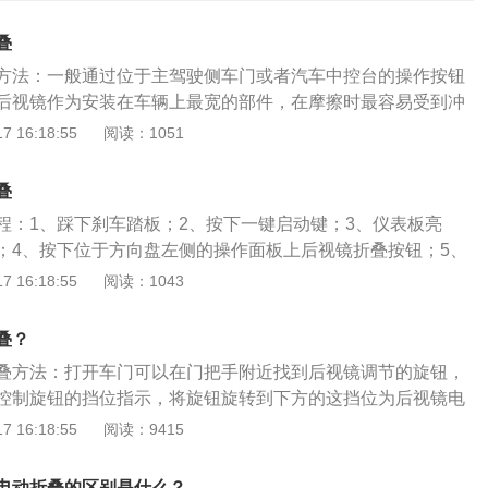
叠
方法：一般通过位于主驾驶侧车门或者汽车中控台的操作按钮
后视镜作为安装在车辆上最宽的部件，在摩擦时最容易受到冲
的避免划伤，需要具备后视镜的折叠功能，具有折叠功能的后
 16:18:55
阅读：1051
段时可以收缩，提高了汽车的通过性。驾驶员出车时，后视镜
保护镜面，又能减少停车位空，有效避免划伤。不同车型的电
叠
会有所不同，但功能是一样的，按下后视镜自动折叠按钮或将
程：1、踩下刹车踏板；2、按下一键启动键；3、仪表板亮
叠位置后，两侧的外后视镜将同时折叠，一般来说，下次启动
；4、按下位于方向盘左侧的操作面板上后视镜折叠按钮；5、
后的后视镜会自动打开，左右后视镜自动折叠时，左右两侧速
车后，后视镜将自动收回来。汽车后视镜自动折叠好处：一、
 16:18:55
阅读：1043
两侧折叠速度的差异是由于两侧啮合位置错位造成的，但只要
折叠、把汽车停在道路旁边，有不会被行人通行时不小心撞到
有影响。
车后视镜撞坏的好处。二、汽车的后视镜可以自动折叠起来，
叠？
路边，也不会因道路狭窄影响其他车辆通行。三、驾驶汽车在
叠方法：打开车门可以在门把手附近找到后视镜调节的旋钮，
车在窄路会车的时候，汽车的后视镜能自动折叠起来，在窄路
控制旋钮的挡位指示，将旋钮旋转到下方的这挡位为后视镜电
员就可以在车里把汽车的后视镜折叠起来，避免会车时，汽车
钮旋转到L为调节左侧后视镜角度，将旋钮旋转到R为调节右侧
 16:18:55
阅读：9415
镜折叠功能分为两种，一种是手动的，需要折叠的时候驾驶员
或下车折叠，既不方便又不安全，这种折叠的后视镜已经很
电动折叠的区别是什么？