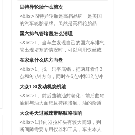
固特异轮胎什么档次
<&list>固特异轮胎是高档品牌，是美国
的汽车轮胎品牌。虽然是高档轮胎品
牌，但是中高低端的轮胎都有生产，这
国六排气管堵塞怎么清理
也是为了更好的开拓市场。
<&list>1、当车主发现自己的国六车排气
管出现堵塞的情况时，可以利用铁丝或
者是细棍，直接将杂物给取出来，如果
在家拿什么练方向盘
堵塞情况比较严重，也可以采取应急措
<&list>1、找一只平底锅，把两耳看作3
施。 <&list>2、直接利用木棍将所有的
点和9点钟方向，同时在6点钟和12点钟
杂物推到排气管里面的位置处，然后将
方向做一个标记。 <&list>2、双手握住
三元催化器拆解开，就可以将堵塞的东
大众1.8t发动机烧机油
平底锅两耳，然后往左打半圈、一圈、
西取出来。但如果是因为积碳过多引起
<&list>1、前后曲轴油封老化：前后曲轴
一圈半的练习，往右同样也要打相同的
的堵塞，就需要将三元催化器泡在草酸
油封与油大面积且持续接触，油的杂质
圈数。 <&list>3、最后强调要反复练
中进行清洗。 <&list>3、也可以利用清
和发动机内持续温度变化使其密封效果
习，这样就可以形成肌肉记忆，在真实
大众冬天过减速带咯吱咯吱响
洗剂对堵塞的情况得到解决，将清洗剂
逐渐减弱，导致渗油或漏油。<&list>2、
驾驶车辆时，不需要记忆也能打好方
放在燃油箱中，与燃油混合后，车辆启
<&list>1.转向器拉杆头有较大间隙，判
活塞间隙过大：积碳会使活塞环与缸体
向。
动时，就可以和汽油一起进入到燃烧
断间隙需要专用仪器和工具，车主本人
的间隙扩大，导致机油流入燃烧室中，