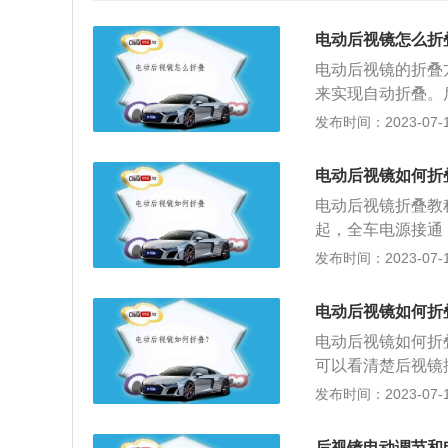
电动后视镜怎么折
电动后视镜的折叠
来实现自动折叠。
击，为了最大程度
发布时间：2023-07-17
视镜在通过狭窄路
还可以折叠，既能
电动后视镜如何折
动后视镜调节方式
电动后视镜折叠教
按钮旋转到自动折
起，全车电源接通
车辆时，自动折叠
此时车辆识别到锁
发布时间：2023-07-17
度不一致，后视镜
汽车的后视能自动
能正常折叠，就没
汽车后视镜、把汽
电动后视镜如何折
车辆停在比较窄的
电动后视镜如何折
窄路会车。驾驶汽
可以看清楚后视镜
会车的时候，驾驶
动折叠挡位，将旋
发布时间：2023-07-17
后视镜剐蹭。
后视镜角度。后视
必须把手伸出窗外
后视镜电动调节和