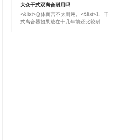
室，最后形成废气排出，就可以让三元
无法制作，需要将车辆送到修理厂或4s
造成烧机油。<&list>3、机油粘度。使用
大众干式双离合耐用吗
催化器得到清洗，排气管堵塞的情况就
店；<&list>2.车辆半轴套管防尘罩破
机油粘度过小的话，同样会有烧机油现
<&list>总体而言不太耐用。<&list>1、干
能够得到解决。
裂，破裂后会出现漏油现象，使半轴磨
象，机油粘度过小具有很好的流动性，
式离合器如果放在十几年前还比较耐
损严重，磨损的半轴容易损坏，产生异
容易窜入到气缸内，参与燃烧。<&list>
用，但是由于现在的汽车发动机动力输
响；<&list>3.稳定器的转向胶套和球头
4、机油量。机油量过多，机油压力过
出越来越高，使得干式离合器散热不足
老化，一般是使用时间过长造成的。解
大，会将部分机油压入气缸内，也会出
的缺陷也逐渐暴露出来。<&list>2、由于
决方法是更换新的质量好的转向橡胶套
现烧机油。<&list>5、机油滤清器堵塞：
干式双离合的工作环境暴露在空气中，
和球头。
会导致进气不畅，使进气压力下降，形
而离合器的散热也是通离合器罩上面的
成负压，使机油在负压的情况下吸入燃
几个小孔来进行散热。但是在行驶过程
烧室引起烧机油。<&list>6、正时齿轮或
中变速箱需要换挡，就不得不使得离合
链条磨损：正时齿轮或链条的磨损会引
器频繁工作。<&list>3、长时间的低速行
起气阀和曲轴的正时不同步。由于轮齿
驶以及过于频繁的启停，导致离合器的
或链条磨损产生的过量侧隙，使得发动
温度不断升高，而低速行驶时空气流动
机的调节无法实现：前一圈的正时和下
效率不高，无法将离合器中的热量有效
一圈可能就不一样。当气阀和活塞的运
的带走，导致离合器内部的温度不断升
动不同步时，会造成过大的机油消耗。
高，加速离合器的磨损。
解决方法：更换正时齿轮或链条。<&list
>7、内垫圈、进风口破裂：新的发动机
设计中，经常采用各种由金属和其他材