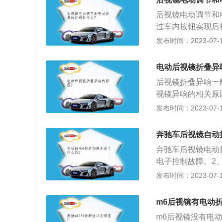
少；一种是电动的
后视镜电动调节和
进行折叠，启动车
过车内按钮实现后
动车辆时后视镜会
发布时间：2023-07-17
外或者下车折叠，
要复杂一点。不过
电动后视镜折叠异
价格方面：价格方
后视镜折叠异响一
视镜异响的相关原
的两端喷覆润滑剂
发布时间：2023-07-17
喷覆、折叠、打开
声、咯吱声，造成
奔驰车后视镜自动
规律：一个是夏天
奔驰车后视镜电动
润滑所致;还有一
电子控制故障。2
下雨、洗车冲刷一
复位才能工作正常
发布时间：2023-07-17
1、手动折叠和打
好“锁车时折合后
视镜转动相接的部
车辆后，需要进入
-40除锈润滑剂
m6后视镜有电动
m6后视镜没有电