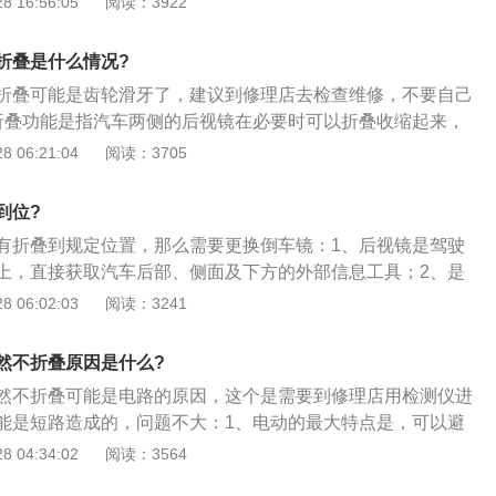
 16:56:05
阅读：3922
由于后视镜的位置直接关系到驾驶员能否观察到车后的情况，而
镜作为安装在车辆上宽度最宽的零部件，在造成相擦的情况
置又比较困难，尤其是前排乘客车门一侧的后视镜。因此，现
，为了最大程度避免擦伤，就需要后视镜有折叠功能。具有折
本都为电动的，由电气控制系统来操纵。
折叠是什么情况?
在通过狭窄路段时可以收缩起来，提高了车子的通过性，在驾
折叠可能是齿轮滑牙了，建议到修理店去检查维修，不要自己
候，也可以把后视镜折叠起来，不仅可以保护镜面，还可以缩
折叠功能是指汽车两侧的后视镜在必要时可以折叠收缩起来，
有效的避免了刮蹭；3、多数情况下，后视镜折叠按钮位于主
种；2、有的是可以手动设置自动折叠的，车型不一样，方法
 06:21:04
阅读：3705
降按钮区域附近，但也有些车型是例外，比如换挡底座区域。
车主使用手册，按要求可以设置；3、有的可能是因为被别人
挂坏了，里边是一个小电机，但是没有单独的电机更换。
到位?
有折叠到规定位置，那么需要更换倒车镜：1、后视镜是驾驶
上，直接获取汽车后部、侧面及下方的外部信息工具；2、是
作方便，防止行车安全事故的发生，保证人身安全而设计的；
 06:02:03
阅读：3241
定汽车必须安装后视镜，所有后视镜必须能够调整方向的。
然不折叠原因是什么?
然不折叠可能是电路的原因，这个是需要到修理店用检测仪进
能是短路造成的，问题不大：1、电动的最大特点是，可以避
车后忘掰后视镜，减少被刮花的可能性，因为它在锁车后会自
 04:34:02
阅读：3564
而且电动折叠后视镜也给通过狭窄的路段提供了便利，但也有