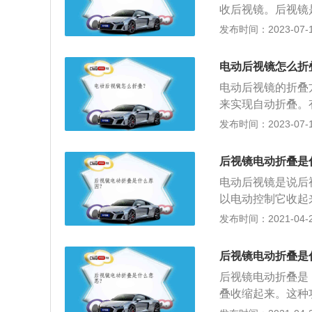
收后视镜。后视镜
外部信息的工具。以
发布时间：2023-07-17
款5门5座SUV，最
m、宽1830mm
电动后视镜怎么折
箱，轴距是2680
电动后视镜的折叠
来实现自动折叠。
车辆上宽度最宽的
发布时间：2023-07-17
擦伤，就需要后视
以收缩起来，提高
后视镜电动折叠是
折叠起来，不仅可
电动后视镜是说后
以电动控制它收起
停车状态下，通过
发布时间：2021-04-28
方式费时费力，很
节，在行车、雨天
后视镜电动折叠是
车都采用车外调节
后视镜电动折叠是
驶过程中调节后视
叠收缩起来。这种
车内调节方式。该
空间，同时也可避