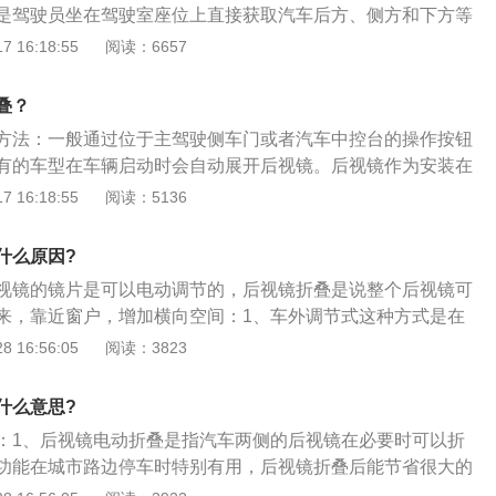
是驾驶员坐在驾驶室座位上直接获取汽车后方、侧方和下方等
哈弗M6的2021款PLUS1.5T手动精英智联型为例，该车是一
 16:18:55
阅读：6657
大功率是110kw，最大马力是210nm。其车身尺寸为长4664m
、高1729mm，该车搭载了1.5T涡轮增压发动机和6挡手动变速
叠？
mm，油箱容积是55升。
方法：一般通过位于主驾驶侧车门或者汽车中控台的操作按钮
有的车型在车辆启动时会自动展开后视镜。后视镜作为安装在
零部件，在造成相擦的情况下易受到冲击，为了最大程度避免
 16:18:55
阅读：5136
镜有折叠功能。具有折叠功能的后视镜，在通过狭窄路段时可
了车子的通过性，在驾驶员离开车子的时候，也可以把后视镜
什么原因?
以保护镜面，还可以缩小停车泊位空间，有效避免了刮蹭。
视镜的镜片是可以电动调节的，后视镜折叠是说整个后视镜可
来，靠近窗户，增加横向空间：1、车外调节式这种方式是在
用手直接调节镜框或镜面的位置的方式来完成视角的调节，该
 16:56:05
阅读：3823
难方便地一次性完成，驾驶员需在座位上用手伸出车窗外调
等情况下调节很不方便。一般的大型汽车、载货汽车和低挡客
什么意思?
方式，以降低成本；2、车内调节式这种方式可为驾驶员在行
：1、后视镜电动折叠是指汽车两侧的后视镜在必要时可以折
镜，观察后视野提供较为方便的条件。中、高挡轿车大都采用
功能在城市路边停车时特别有用，后视镜折叠后能节省很大的
方式又分为手动调节式（钢丝索传动调节或手柄调节）和电动
免自己的爱车受“断耳”之痛；2、车辆在行车过程中难免发生一