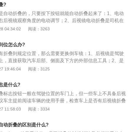
合后会导致他人停车时参照物变窄，更容易刮伤车身；3、但
叠?
危险，有些路人不小心就会直接将你的车后视镜撞坏的，还有
是自动折叠的，只要按下按钮就能自动折叠起来了：1、电动
你的车后视镜挡道，司机可能会硬掰折叠的。
右后视镜观察角度的电动调节；2、后视镜电动折叠是司机在
折叠，启动时后视镜会自动打开；3、具有后视镜电动折叠功
 04:34:02
阅读：3263
镜，但电动后视镜不一定具有电动折叠功能。
到位怎么办?
有折叠到规定位置，那么需要更换倒车镜：1、后视镜是驾驶
上，直接获取汽车后部、侧面及下方的外部信息工具；2、是
作方便，防止行车安全事故的发生，保证人身安全而设计的；
 19:46:04
阅读：3125
定汽车必须安装后视镜，所有后视镜必须能够调整方向的。
志是什么?
叠标志按钮一般在驾驶位置的车门上，但一些车上不具备后视
议车主提前阅读车辆的使用手册，检查车上是否有后视镜折叠
镜自动折叠算是一个不错的快捷性功能，以前的话还要驾驶员
 11:58:03
阅读：3334
或者下车折叠，既不方便又不安全。不同车型的电动后视镜调
不过功能上都是一样的；2、按下后视镜自动折叠按钮或者旋
自动折叠的区别是什么?
位置后，两侧外后视镜会同时折叠。一般来说，自动折叠后的