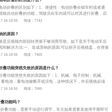
，这也是比较普遍的一种，其优点是驾驶员在车内就可以对其
电动折叠的区别如下：1、便捷性：电动折叠在锁车时或者通
辆时后视镜会自动打开。
视镜自动折叠的功能，驾驶员在车内就可以对其进行折叠，启
自动打开。而手动的则需要折叠的时候驾驶员必须把手伸出窗
 16:18:55
阅读：7742
既不方便又不安全。2、构造方面：构造上，电动折叠机相对
电动折叠在自动折叠功能故障的时候，也可以手动折叠。3、
响的原因？
面，电动折叠价格比手动折叠价格要贵，维修费用也要更贵。
般是后视镜内部扭转弹簧不够润滑导致。如下是关于电动车后
因和解决方法:一、造成异响的原因:可以拆开后视镜盖，在弹簧
，然后手动折叠打开后视镜，看异响是否消失，可以多次重复
 16:18:55
阅读：7465
的动作，直到没有异响为止。如果是磨擦声、嗡嗡声、滋滋
的原因是后视镜脚步过渡处的密封件的问题。二、发生异响的
折叠功能突然失效的原因是什么？
热的时候出现，这个应该是密封件因为天热膨胀，再加上不够
折叠功能突然失效的原因如下：1、机械、电子控制：机械、
个就是下雨、洗车后出现，这时候出现一般是因为车子比较脏，
、蓄电池：蓄电池被断开或没电，这种情况下，外后视镜必须
些细小的脏东西附着在后视镜底座与密封件上。三、解决方法:
。解决方法就是手动操作一下折叠按钮。3、手动折叠：设定
 16:18:55
阅读：7065
开后视镜，在折叠和打开的情况下，分别清洗所有看得见的后
视镜”后，手动进行了折叠。这种情况下，解决方法是下次解锁
件。2、清洗完再用纤维抹布擦拭干净。3、擦拭干净后使用wd
车内，再按一下车门上的按钮手动展开外部后视镜。
喷涂在转动的部位，折叠与打开的时候分别喷涂。
折叠功能吗？
动折叠功能，需要手动进行调节，车主如果需要直接用手掰即可