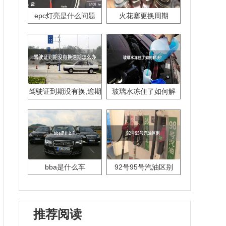
epc灯亮是什么问题
火花塞更换周期
驾驶证到期没有换,逾期
玻璃水冻住了如何解
怎么办??
决？
bba是什么车
92号95号汽油区别
推荐阅读