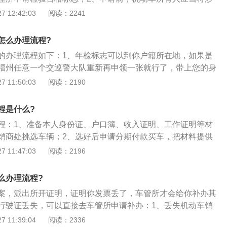
安全违法行为和交通事故处理完毕；3、申请时，机动车所有
 12:42:03
阅读：2241
并提交行驶证、机动车交通事故责任强制保险凭证、车船税纳
机动车安全技术检验合格证明；4、车辆管理所应当自受理之
怎么办理流程?
机动车，审查提交的证明、凭证，核发检验合格标志；5、201
的办理流程如下：1、年检标志可以到你户籍所在地，如果是
6年内的6座以下小型非营运载客汽车（不含面包车），试行免上
福州任意一个交巡警大队重新再申领一张就行了，带上您的身
上述资料中的机动车安全技术检验合格证明，直接向交警队或
，还有车辆行驶证的原件和复印件，填写一张申请书，写明白
 11:50:03
阅读：2190
合格标志即可。
一张合格标志；2、说了车让人给撞了，玻璃没了，标志丢
，交警审核之后，当场就可以补办；3、另外，保险标志也是
程是什么?
公司卖给您的，找到哪家保险公司的柜台，一样的手续，车主
程：1、准备本人身份证、户口簿、收入证明、工作证明等材
辆的行驶证，保险公司还需要一个保单，把这些材料交给保险
销商处挑选车辆；2、选好后申请分期付款买车，把材料提供
会再给您一个交强险保险标志。赶紧去补办，才能放心。
、经销商会进行初审，通过初审后申请人与经销商签订购车合
 11:47:03
阅读：2196
向银行推荐你申请贷款；4、银行会进行审核，审核通过后在
首付款，签订贷款合同；5、办理抵押登记等手续，银行放款
么办理流程?
请人可以去办理保险、上牌等手续，然后可以提车，以后按时
案，派出所开证明，证明你发票丢了，车管所才会给你补办其
行驶证丢失，可以直接去车管所申请补办：1、丢失机动车销
销售单位取得销售统一发票存根联复印件（盖销售单位发票专
 11:39:04
阅读：2336