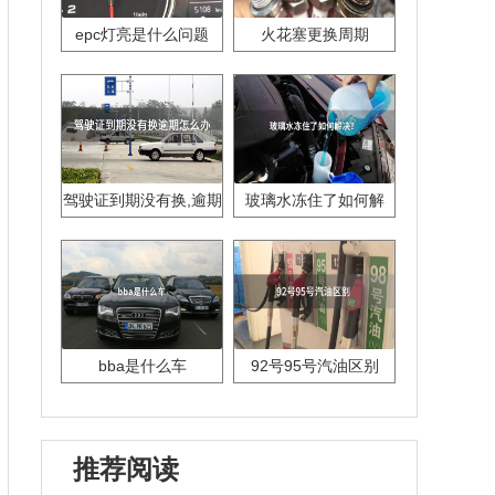
epc灯亮是什么问题
火花塞更换周期
驾驶证到期没有换,逾期
玻璃水冻住了如何解
怎么办??
决？
bba是什么车
92号95号汽油区别
推荐阅读