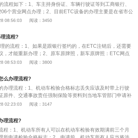
理的流程如下：1、车主持身份证、车辆行驶证等到工商银行、
206个营业网点办理；2、目前ETC设备的办理主要是在省市公
网点，或在授权合作银行网点办理。当处理时只需将相关信息
 08:56:03
阅读：3450
程走，是很简单的；3、重要的是要注意，ETC通行卡是基于
行挂失，持卡人必须是车主。在使用过程中，必须保证通行
办理流程?
同车辆是相应的，以便在联网地区开通了公路电子收费系统的
办理的流程：1、如果是跟银行签约的，在ETC注销后，还需要
议，才能重新办理；2、原车原牌照，新车原牌照：ETC网点
行解约以后才能重新办理。原车新牌照，新车新牌照：ETC网
 08:53:03
阅读：3800
接到银行办理签约；3、如果是和ETC网点直接签约未和银行
可以直接到ETC网点办理注销然后直接去银行签约或者直接用
怎么办理流程?
具体可以到ETC网点进行咨询，或者打12122进行咨询。
的办理流程：1、机动车检验合格标志丢失应该及时带上行驶
证原件、交通事故责任强制保险等资料到当地车管部门申请补
在非检验有效期内或者异地登记的，还需要按照情况补办检验
 02:23:03
阅读：3147
以补办；3、年检标志破损或者遗失的车辆，在上路行驶时是
办理流程?
流程：1、机动车所有人可以在机动车检验有效期满前三个月
理所申请检验合格标志；2、申请前，机动车所有人应当将涉