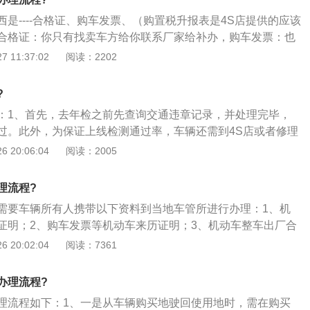
表生产月份，点在数字左边，说明是上半年生产，用7减去黑
也是后期保护自己合法权益的证据；6、新车一定较经过正规
是----合格证、购车发票、（购置税升报表是4S店提供的应该
份；如果点在数字右边，说明是下半年生产，用13减去黑点
统全面的检查到达消费者手中的车辆才是更有保证的。
合格证：你只有找卖车方给你联系厂家给补办，购车发票：也
；4、打开发动机舱盖，检查发动机舱内是否清洁，如果车辆
补：1、机动车登记证书灭失、丢失或者损毁的，属于补领机
 11:37:02
阅读：2202
被使用过，那么部分地方会有明显积尘或污渍；5、打开车
还应当交验机动车。车辆管理所应当自受理之日起一日内，确
是否顺畅，车门缝隙和前后保险杠缝隙是否一致，检查轮胎生
交的证明、凭证，补发、换发机动车登记证书；2、启用机动
属于采购，那么生产日期肯定和汽车生产日期不同，这个不用
?
册登记的机动车未申领机动车登记证书的，机动车所有人可以
轮胎生产日期距离提车日期已经有了一定年份，那么就值得注
：1、首先，去年检之前先查询交通违章记录，并处理完毕，
所申领机动车登记证书；3、但属于机动车所有人申请变更、
胎外壁会有一组数字，由四位数字组成，前两位表示一年中的
过。此外，为保证上线检测通过率，车辆还需到4S店或者修理
的，应当在申请前向车辆管理所申领机动车登记证书。
示年份，检查车辆基本功能，比如车窗是否正常升降、空调是
养维护，主要包括：灯光、刹车、驻车制动（手刹）、尾气
 20:06:04
阅读：2005
否有异味、中控台功能是否正常运行、雨刷是否正常、灯光是
什么时间去年检，我们可以看一下行驶证的附页，都写着检验
比如行驶证副本上写着\"检验有效期至2018年9月\"，那么你
理流程?
月内去年检。若是没有按时去做年检，被交警查到，除了扣车
需要车辆所有人携带以下资料到当地车管所进行办理：1、机
，基本上是3分200块钱。而万一出了交通事故，因为没有按时
证明；2、购车发票等机动车来历证明；3、机动车整车出厂合
不予理赔的。所以一定要记得年检的时间；3、年检的地点按
动车进口凭证；4、车辆购置税完税证明或者免税凭证；5、机
 20:02:04
阅读：7361
，只要是车管所指定的车辆年检站均可，值得一提的时，从2018年
强制保险凭证。
全国\"通检\"，小型汽车、货车和中型客车均可在登记地以外
辆，申领检验合格标志。也就是说你可以在任一家有资质的机
办理流程?
加验车，就算跨省也无需再开具异地验车委托书。
理流程如下：1、一是从车辆购买地驶回使用地时，需在购买