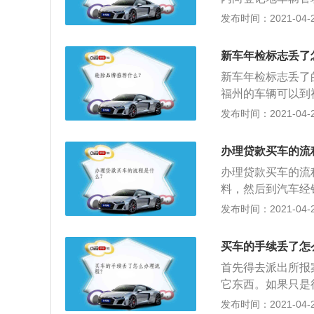
及该车的道路交通
发布时间：2021-04-27
人应当填写申请表
税或者免税证明、
新车年检标志丢了
日起一日内，确认
新车年检标志丢了
4年9月1日起，
福州的车辆可以到
线检测，即不需要
份证原件和复印件
发布时间：2021-04-27
者车管所申请检验
了，为什么要申请
了，把这些写清楚
办理贷款买车的流
到您当初哪个保险
办理贷款买车的流
本人的身份证，车
料，然后到汽车经
公司，保险公司就
给汽车经销商；3
发布时间：2021-04-27
同，然后经销商会
该银行开户并存入
买车的手续丢了怎
给经销商；6、申
首先得去派出所报
分期还款。
它东西。如果只是
售发票可到机动车
发布时间：2021-04-27