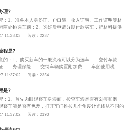
）；2、去机动车销售方所在地主管税务机关盖章确认并登记
车销售单位重新开具销售发票；车主拿重新开的机动车销售发
办理?
程：1、准备本人身份证、户口簿、收入证明、工作证明等材
销商处挑选车辆；2、选好后申请分期付款买车，把材料提供
销商会进行初审，通过初审后申请人与经销商签订购车合同，
 11:38:03
阅读：2237
行推荐你申请贷款；4、银行会进行审核，审核通过后在该银
款，签订贷款合同；5、办理抵押登记等手续，银行放款给经
流程是?
去办理保险、上牌等手续，然后可以提车，以后按时分期还
意的：1、购买新车的一般流程可以分为选车——交付车款
证——办理保险——交纳车辆购置附加费——车船使用税——
车——领取牌照——交纳养路费——备案——办理车辆行驶
 11:37:02
阅读：2354
店订车时所交纳的是“定金”还是“订金”，如果是交纳定金则无法
以退还的；3、注意收费项目，目前4s店的贷款买车收费主要
程是?
，续保押金，GPS安装费等，合同里一定要看清楚哪些是收费
程：1、首先肉眼观察车身漆面，检查车漆是否有划痕和磨
有一些是不需要缴纳的；4、选车是一定要注意是否库存车，
观察车漆是否有色差，打开车门推拉几个角度让光线从不同的
产日期超过6个月的车辆，或者是新车到店三个月还没卖出去
金是否平整；2、检查车辆铭牌，汽车铭牌位于驾驶座车门侧
 11:37:02
阅读：2190
机油、橡胶、电瓶都是有较大问题的，一定要检查车辆的生产
注意看出厂日期是否相距太长时间，一般来说，如果时间超过
、车辆相关证件或合同一定要索取，对于一些购车合同、汽车
很有可能是库存车或试驾车；3、检查挡风玻璃，数字代表最
册联、报税联、车辆合格证等就不要给经销商了，这是购车后
办理流程?