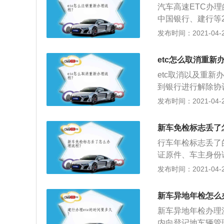
汽车高速ETC办
中国银行、建行等
路管理中心的服务
发布时间：2021-04-28
汇集在一起，按流
真实姓名，可以进
etc怎么取消重新
卡、电子标签和合
etc取消以及重新
正常使用。
到银行进行解除协
注销后，必须到银
发布时间：2021-04-28
点注销后，可以直
签约的充值用户，
新车免检标志丢了
原账户做换车处理。
行车年检标志丢了
证原件、车主身份
办；2、若机动车
发布时间：2021-04-28
或者转移资料才可
会被交警查处的。
新车异地年检怎么
新车异地年检办理
内向登记地车辆管