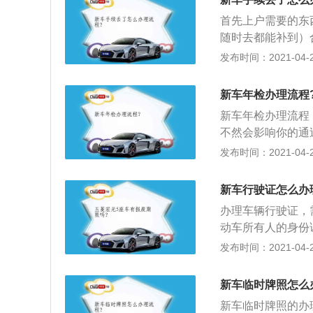
近生产年份，点代
的最好证明，同时
首先上户需要的东西
点数，得出具体年
的PDI，经过系
随时去都能补到）
数，得出具体年份
只有找卖车方给你
发布时间：2021-04-27
放置时间很长或者
动车登记证书的，
门，注意车门开关
认机动车，审查提
产日期，由于轮胎
新车年检办理流程
车登记证书前已注
太在意，不过如果
新车年检办理流程
向登记地车辆管理
意了。如图，在轮
不然会影响你的通
转移或者抵押登记
第几周；后两位表
厂进行检测前的保
发布时间：2021-04-26
否制冷、出风口是
等；2、对于具体
否正常点亮等等。
有效期至某年某月，
新车行驶证怎么办
就要在9月前3个
办理车辆行驶证，
外，还要扣分罚款
动车所有人的身份
年检，保险公司是
格证明或者进口机
发布时间：2021-04-26
照\"就近原则\"
动车交通事故责任
9月起，车辆将实现
的省份直接检验车
新车临时牌照怎么
动车检测站就近参
新车临时牌照的办