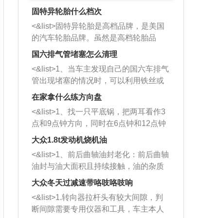
固特异轮胎什么档次
<&list>固特异轮胎是高档品牌，是美国
的汽车轮胎品牌。虽然是高档轮胎品
牌，但是中高低端的轮胎都有生产，这
国六排气管堵塞怎么清理
也是为了更好的开拓市场。
<&list>1、当车主发现自己的国六车排气
管出现堵塞的情况时，可以利用铁丝或
者是细棍，直接将杂物给取出来，如果
在家拿什么练方向盘
堵塞情况比较严重，也可以采取应急措
<&list>1、找一只平底锅，把两耳看作3
施。 <&list>2、直接利用木棍将所有的
点和9点钟方向，同时在6点钟和12点钟
杂物推到排气管里面的位置处，然后将
方向做一个标记。 <&list>2、双手握住
三元催化器拆解开，就可以将堵塞的东
大众1.8t发动机烧机油
平底锅两耳，然后往左打半圈、一圈、
西取出来。但如果是因为积碳过多引起
<&list>1、前后曲轴油封老化：前后曲轴
一圈半的练习，往右同样也要打相同的
的堵塞，就需要将三元催化器泡在草酸
油封与油大面积且持续接触，油的杂质
圈数。 <&list>3、最后强调要反复练
中进行清洗。 <&list>3、也可以利用清
和发动机内持续温度变化使其密封效果
习，这样就可以形成肌肉记忆，在真实
大众冬天过减速带咯吱咯吱响
洗剂对堵塞的情况得到解决，将清洗剂
逐渐减弱，导致渗油或漏油。<&list>2、
驾驶车辆时，不需要记忆也能打好方
放在燃油箱中，与燃油混合后，车辆启
<&list>1.转向器拉杆头有较大间隙，判
活塞间隙过大：积碳会使活塞环与缸体
向。
动时，就可以和汽油一起进入到燃烧
断间隙需要专用仪器和工具，车主本人
的间隙扩大，导致机油流入燃烧室中，