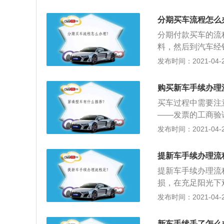
用章或财务专用章
备案；3、由机动
分期买车流程怎么
票办理相关手续。
分期付款买车的流
料，然后到汽车经
给经销商；3、经
发布时间：2021-04-27
然后经销商会向银
行开户并存入首付
购买新车手续办理
销商，申请人可以
买车过程中需要注
款。
——发票的工商验
办理移动证——验
发布时间：2021-04-27
证；2、注意在4s
退还，而订金是可
提新车手续办理流
有手续费，公证费
提新车手续办理流
项目，因为这其中
损，在充足阳光下
库存车通常是指生
角度照射来检查钣
发布时间：2021-04-27
的车辆，这些车辆
或发动机舱内，要
日期、质量等；5
半年，那么这辆车
发票、车辆登记注
新车手续丢了怎么