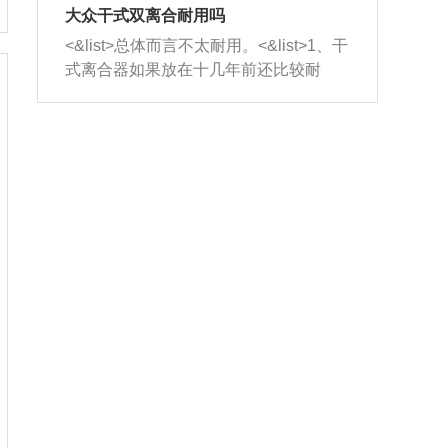
室，最后形成废气排出，就可以让三元
无法制作，需要将车辆送到修理厂或4s
造成烧机油。<&list>3、机油粘度。使用
大众干式双离合耐用吗
催化器得到清洗，排气管堵塞的情况就
店；<&list>2.车辆半轴套管防尘罩破
机油粘度过小的话，同样会有烧机油现
<&list>总体而言不太耐用。<&list>1、干
能够得到解决。
裂，破裂后会出现漏油现象，使半轴磨
象，机油粘度过小具有很好的流动性，
式离合器如果放在十几年前还比较耐
损严重，磨损的半轴容易损坏，产生异
容易窜入到气缸内，参与燃烧。<&list>
用，但是由于现在的汽车发动机动力输
响；<&list>3.稳定器的转向胶套和球头
4、机油量。机油量过多，机油压力过
出越来越高，使得干式离合器散热不足
老化，一般是使用时间过长造成的。解
大，会将部分机油压入气缸内，也会出
的缺陷也逐渐暴露出来。<&list>2、由于
决方法是更换新的质量好的转向橡胶套
现烧机油。<&list>5、机油滤清器堵塞：
干式双离合的工作环境暴露在空气中，
和球头。
会导致进气不畅，使进气压力下降，形
而离合器的散热也是通离合器罩上面的
成负压，使机油在负压的情况下吸入燃
几个小孔来进行散热。但是在行驶过程
烧室引起烧机油。<&list>6、正时齿轮或
中变速箱需要换挡，就不得不使得离合
链条磨损：正时齿轮或链条的磨损会引
器频繁工作。<&list>3、长时间的低速行
起气阀和曲轴的正时不同步。由于轮齿
驶以及过于频繁的启停，导致离合器的
或链条磨损产生的过量侧隙，使得发动
温度不断升高，而低速行驶时空气流动
机的调节无法实现：前一圈的正时和下
效率不高，无法将离合器中的热量有效
一圈可能就不一样。当气阀和活塞的运
的带走，导致离合器内部的温度不断升
动不同步时，会造成过大的机油消耗。
高，加速离合器的磨损。
解决方法：更换正时齿轮或链条。<&list
>7、内垫圈、进风口破裂：新的发动机
设计中，经常采用各种由金属和其他材