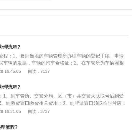
办理流程?
流程：1、要到当地的车辆管理所办理车辆的登记手续，申请
买车辆的发票，车辆的汽车合格证；2、在车管所为车辆照相
1张）登记好相关资料，建立挡案；3、上牌一个月内，这些手
 16:45:05
阅读：7137
是有点烦琐，现在不少经销商都能提供买车“一条龙服务”；4、
选好车交好了该付的款项后，保险、验车上牌等一系列事情都
办理流程?
理，免去了您来回奔波之苦；
：1、到车管所、交警分局、区（市）县交警大队取号后到受
2、到缴费窗口缴费相关费用；3、到牌证窗口领取临时号牌；
 16:31:05
阅读：3737
办理流程?