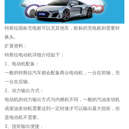
特斯拉国标充电桩可以充其他车，欧标的充电桩则需要转
换头。
扩展资料：
特斯拉电动机详细介绍如下：
1、电动机配备：
一般的特斯拉汽车都会配备两台电动机，一台在前轴，另
一台在后轴。
2、动力输出方式：
电动机的动力输出方式与内燃机不同，一般的汽油发动机
或柴油发动机需要达到一定转速才可以输出最大扭矩，但
是电动机不需要。
3、扭矩输出便捷：