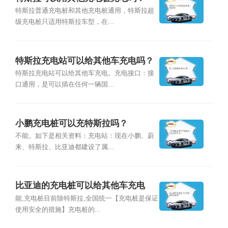
特斯拉普通充电桩和其他充电桩通用，特斯拉超
级充电桩只适用特斯拉车型，在...
特斯拉充电站可以给其他车充电吗？
特斯拉充电站可以给其他车充电。充电接口：接
口通用，是可以插在任何一辆国...
小鹏充电桩可以充特斯拉吗？
不能。如下是相关资料：充电站：现在小鹏、蔚
来、特斯拉、比亚迪都建设了属...
比亚迪的充电桩可以给其他车充电
吗？
能,充电桩目前除特斯拉,全国统一【充电桩是保证
使用安全的措施】充电桩的...