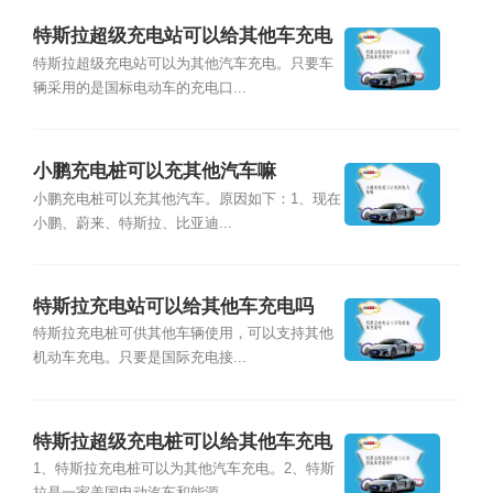
特斯拉超级充电站可以给其他车充电
吗?
特斯拉超级充电站可以为其他汽车充电。只要车
辆采用的是国标电动车的充电口...
小鹏充电桩可以充其他汽车嘛
小鹏充电桩可以充其他汽车。原因如下：1、现在
小鹏、蔚来、特斯拉、比亚迪...
特斯拉充电站可以给其他车充电吗
特斯拉充电桩可供其他车辆使用，可以支持其他
机动车充电。只要是国际充电接...
特斯拉超级充电桩可以给其他车充电
吗？
1、特斯拉充电桩可以为其他汽车充电。2、特斯