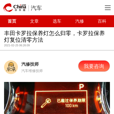
汽车
首页
文章
选车
汽修
百科
丰田卡罗拉保养灯怎么归零，卡罗拉保养
灯复位清零方法
2021-02-25 06:26:09
汽修技师
我要咨询
汽车维修技师