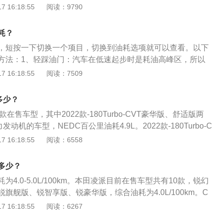
期短途驾驶；车内长时间放重物；胎压过低；频繁暴力驾驶；
 16:18:55
阅读：9790
如红绿灯前慢慢减速，利用惯性滑行。
过低或过高等。省油方法：起步时尽量避免猛踩油门，平顺加
；拥挤路段看清前面的路况，避免急刹车，这样不仅省油，而
耗？
耗；经常清理后备厢；避免空挡滑行。
，短按一下切换一个项目，切换到油耗选项就可以查看。以下
方法：1、轻踩油门：汽车在低速起步时是耗油高峰区，所以
，防止转速过高能有效降低油耗。2、避免高转速：尽可能避
 16:18:55
阅读：7509
，忽高忽低的发动机转速也会大幅度消耗燃油。3、定时保
除积碳。4、避免紧急制动：提前预判路况不仅能提高驾驶的
多少？
燃油，例如在红绿灯前慢慢减速，利用惯性滑动。
5款在售车型，其中2022款-180Turbo-CVT豪华版、舒适版两
动机的车型，NEDC百公里油耗4.9L。2022款-180Turbo-C
、智享版三款，是配备122马力发动机的车型，NEDC百公里
 16:18:55
阅读：6558
1.0t油箱容量为40L，不同车型加满一箱油能跑的距离如下：2
bo-CVT豪华版、舒适版，加满一箱油能跑的距离为40/4.9*100=81
多少？
180Turbo-CVT旗舰版、幻夜版、智享版，加满一箱油能跑的距离
4.0-5.0L/100km。本田凌派目前在售车型共有10款，锐幻
=800km。汽车油耗的高低与五大因素直接相关，即驾驶习惯、汽车
旗舰版、锐智享版、锐豪华版，综合油耗为4.0L/100km。C
自然风、环境温度。会使汽车油耗增加的具体因素如下：驾驶
享版、CVT旗舰版，综合油耗为5.0L/100km。CVT豪华版、C
 16:18:55
阅读：6267
比如：急加油、常超车、遇红灯不提前松油门会使油耗增高。
为4.9L/100km。以上是NEDC综合油耗，是车辆在NEDC测