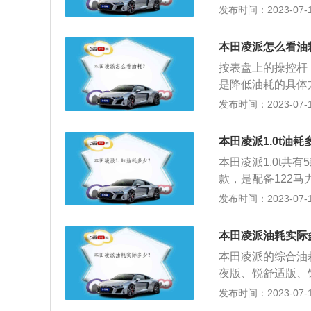
喷油维持运转；长
发布时间：2023-07-17
可以节省燃油，比
高速开车窗；档位
速匀速行驶最省油
本田凌派怎么看油
且还能降低车辆损
按表盘上的操控杆
是降低油耗的具体
在起步时轻踩油门
发布时间：2023-07-17
免不必要的高转速
养：更换机油和清
本田凌派1.0t油耗
安全性，还能节省
本田凌派1.0t共有
款，是配备122马力发
VT旗舰版、幻夜版
发布时间：2023-07-17
油耗5L。本田凌派
022款-180Tur
本田凌派油耗实际
6km。2022款-
本田凌派的综合油耗为
为40/5*100
夜版、锐舒适版、锐
本身、道路状态、
VT幻夜版、CVT智
发布时间：2023-07-17
习惯：驾驶粗暴，
VT舒适版，综合油耗