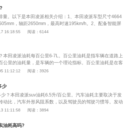
的车比排量小的车油耗大，因为排量大功率一般就大，需要更
合工况燃油消耗数据量数据。真实油耗高于这个值，为5.2-7.
。汽车自重大的车油耗会高，因为自重大需要更大的驱动扭
？
开车时，以下5个小技巧可以帮助降低油耗：车辆在起步过程中，应
路、泥泞路、松软路面、山路等，在这些路面行驶，阻力大，
的排量。以下是本田凌派相关介绍：1、本田凌派车型尺寸4664
的踩下油门，缓缓提速，不要一下子猛踩油门，猛踩油门会成
风：迎风行驶、大风天行驶，汽车阻力增大，油耗增加。环境
1505mm，轴距2650mm，最高时速195km/h。2、配备智能屏
油，轻刹车，早刹车：在开车时，应轻踩油门，尽量避免发动
体温度低，冷起动时喷入的汽油不易雾化，需要喷入更多的汽
高画质多点触控屏、智能无钥匙进入系统、智能一键式启动系
 16:18:55
阅读：6144
避免车子在行驶中出现颤抖,从而让车子更加省油。通过预估路
增大。同时，气温低，发动机电脑会控制用更高转速来热车，
、倒车后视镜影像系统，ECON智能绿色节能辅助系统、VSA
加速或刹车，油耗经济性可增加多达20%。保持轮胎气压适
3、搭载水冷横置直列四缸/16气门/SOHC/i-VTEC发动
推荐的水平上。胎压每低于推荐值2个PS1（相当于公制0.2
，复合扭力梁式半独立悬挂。
气压2.4而言），油耗增加1%。定期保养或者检查车辆：定时
？本田凌派油耗每百公里6-7L。百公里油耗是指车辆在道路上
少积碳（积碳会使你点火不顺畅、加速乏力，油耗增加，严重
百公里的油耗量，是车辆的一个理论指标。百公里油耗是在客
）；定时检查空气格脏了久换，喷油嘴，火花塞，节气门到公
车辆底盘的测功机测得的值转换为速度参数，在指定速度行
 11:12:12
阅读：3926
换。驾驶时关闭车窗。开窗行驶会增加风的阻力，风的阻力越
理论实验百公里油耗数据。影响汽车油耗的因素如下：1、降
越大，就需要更大动力，从而也会增加油耗。开车时，以下技
重与油耗的关系成正比，据说车重每下降10％，油耗也会相应
多少
耗：低档起步、轻踩油门、保持轮胎气压适当、定期保养或者
；2、汽车造型。车身风阻系数小，油耗会明显下降。这两者
关闭车窗。
多少？本田凌派suv油耗6.5升/百公里。汽车油耗主要取决于发
3、提高发动机的热效率。目前一般汽油发动机的热效率（也
传动比，汽车外形风阻系数，以及驾驶员的驾驶习惯等。发动
用功的比例）达到30％多，而柴油机已超过了40％，这就是柴
发动机，其内耗就越低，能够把更多的汽油燃烧转化为发动机
 11:11:58
阅读：3894
低的原因。
以下是车辆油耗的对应关系：1、油耗与排量，油耗与排量有
不是绝对的。大的气缸容积（排量）可以容纳更多的可燃混合
实油耗高吗?