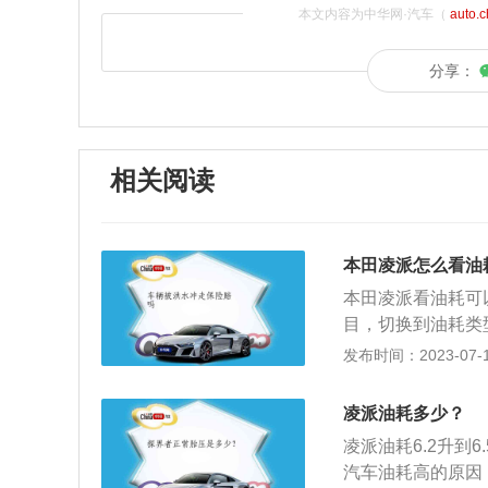
本文内容为中华网·汽车（
auto.
分享：
相关阅读
本田凌派怎么看油
本田凌派看油耗可
目，切换到油耗类
显示在第一次、第
发布时间：2023-07-17
钮。如果现在行车
耗为止。降低油耗
凌派油耗多少？
域。所以起步时轻
凌派油耗6.2升到
避免不必要的高速
汽车油耗高的原因
油，清除积碳。4