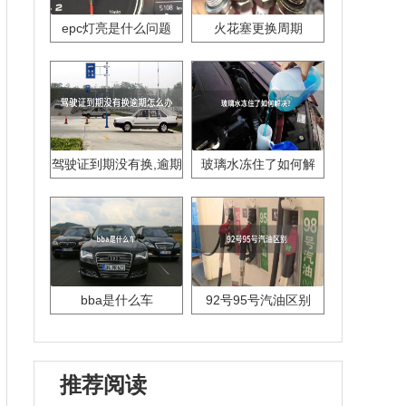
epc灯亮是什么问题
火花塞更换周期
驾驶证到期没有换,逾期
玻璃水冻住了如何解
怎么办??
决？
bba是什么车
92号95号汽油区别
推荐阅读