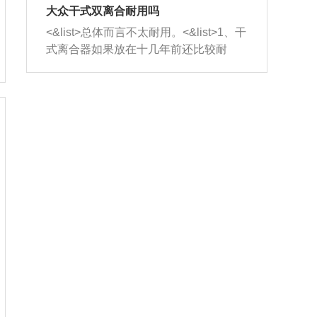
室，最后形成废气排出，就可以让三元
无法制作，需要将车辆送到修理厂或4s
造成烧机油。<&list>3、机油粘度。使用
大众干式双离合耐用吗
催化器得到清洗，排气管堵塞的情况就
店；<&list>2.车辆半轴套管防尘罩破
机油粘度过小的话，同样会有烧机油现
<&list>总体而言不太耐用。<&list>1、干
能够得到解决。
裂，破裂后会出现漏油现象，使半轴磨
象，机油粘度过小具有很好的流动性，
式离合器如果放在十几年前还比较耐
损严重，磨损的半轴容易损坏，产生异
容易窜入到气缸内，参与燃烧。<&list>
用，但是由于现在的汽车发动机动力输
响；<&list>3.稳定器的转向胶套和球头
4、机油量。机油量过多，机油压力过
出越来越高，使得干式离合器散热不足
老化，一般是使用时间过长造成的。解
大，会将部分机油压入气缸内，也会出
的缺陷也逐渐暴露出来。<&list>2、由于
决方法是更换新的质量好的转向橡胶套
现烧机油。<&list>5、机油滤清器堵塞：
干式双离合的工作环境暴露在空气中，
和球头。
会导致进气不畅，使进气压力下降，形
而离合器的散热也是通离合器罩上面的
成负压，使机油在负压的情况下吸入燃
几个小孔来进行散热。但是在行驶过程
烧室引起烧机油。<&list>6、正时齿轮或
中变速箱需要换挡，就不得不使得离合
链条磨损：正时齿轮或链条的磨损会引
器频繁工作。<&list>3、长时间的低速行
起气阀和曲轴的正时不同步。由于轮齿
驶以及过于频繁的启停，导致离合器的
或链条磨损产生的过量侧隙，使得发动
温度不断升高，而低速行驶时空气流动
机的调节无法实现：前一圈的正时和下
效率不高，无法将离合器中的热量有效
一圈可能就不一样。当气阀和活塞的运
的带走，导致离合器内部的温度不断升
动不同步时，会造成过大的机油消耗。
高，加速离合器的磨损。
解决方法：更换正时齿轮或链条。<&list
>7、内垫圈、进风口破裂：新的发动机
设计中，经常采用各种由金属和其他材