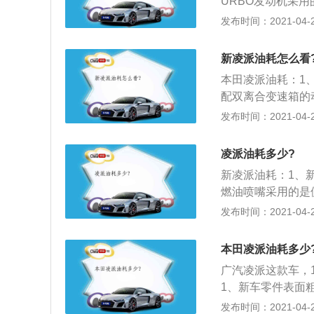
URBO发动机采
气道技术，有助于
发布时间：2021-04-27
是为提升进气效率
动机系列，在数据方
新凌派油耗怎么看
还来得更早一点；
本田凌派油耗：1、6
而且新一代凌派在
配双离合变速箱的动
4.9L\/100K
机的现代朗动相比
发布时间：2021-04-27
派不会像朗动那样
2、凌派把油门行
凌派油耗多少?
然从资料上看，凌派手
新凌派油耗：1、新
00km，两项都仅
燃油喷嘴采用的是
等同于右脚功夫了
烧效率，还采用了
发布时间：2021-04-27
需要频繁起降油门
济性；这台涡轮增
以云南国道为主，
1.8L自然吸气
油的猜想；3、不
本田凌派油耗多少
校的CVT变速箱
频繁占用对向车道
广汽凌派这款车，
很让人很满意，工信
下来，凌派油耗依然
1、新车零件表面
基本相符（4-5L
赞。
面润滑才能达到标
发布时间：2021-04-27