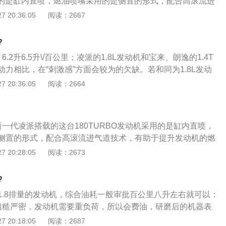
用的是缸内直喷，燃油喷嘴采用的是侧置的形式，配合高滚流进
提升发动机的燃烧效率，还采用了进气侧VTEC技术；2、目的
 20:36:05
阅读：2667
从而提升燃油经济性；这台涡轮增压发动机属于地球梦科技发
面跟旧的R181.8L自然吸气发动机基本接近，峰值扭矩甚至
?
3、再加上重新调校的CVT变速箱，在动力方面完全没问题；
.2升6.5升\/百公里；凌派的1.8L发动机和宝来、朗逸的1.4T
油耗方面的表现就很让人很满意，工信部给出的油耗数据是：
力相比，在“刺激感”方面会较为的欠缺。若和同为1.8L发动
m，我开过几天的实测也基本相符（4-5L左右），还是非常满意的。
，凌派在动力线性感以及顺滑感方面都有更好的表现，比如凌
 20:36:05
阅读：2664
刻意将第一脚油门弄得很敏感，由此给人虚张声势的感觉；
程变长的另一个原因，我想是出于燃油经济性方面的考虑，虽
动挡和自动挡车型工况法油耗分别为6.5L\/100km和6.7L\/1
一代凌派搭载的这台180TURBO发动机采用的是缸内直喷，
比思域低了不大起眼的0.1L，但要知道的是，“弱化”的油门反应
侧置的形式，配合高滚流进气道技术，有助于提升发动机的燃
得的驾驶者，能借此过滤掉驾驶者很多不必要的脚步动作，对
进气侧VTEC技术；2、目的是为提升进气效率从而提升燃油经
 20:28:05
阅读：2673
的市区驾驶而言，无疑能起到很好的节油效果。可惜当天试驾
压发动机属于地球梦科技发动机系列，在数据方面跟旧的R18
市区路况占比微乎其微，因而无法验证凌派市区行驶比思域省
发动机基本接近，峰值扭矩甚至还来得更早一点；3、再加上重新调
过在双向国道行驶，经常会遇到慢速占道的超载大货车，需要
?
，在动力方面完全没问题；而且新一代凌派在油耗方面的表现就
来进行全油门超车。尽管驾驶过程略带激烈，但50多公里行驶
1.8排量的发动机，综合油耗一般审批百公里八升左右就可以：
部给出的油耗数据是：4.9L\/100Km，我开过几天的实测也
控制在6.6L\/100km的水平，能做出这一成绩，着实值得称
粗糙严密，发动机需要重负荷，所以会费油，研磨后的机器表
左右），还是非常满意的。
准油标；2、磨合期不仅是发动机的内部磨合期，外部世界包
 20:18:05
阅读：2687