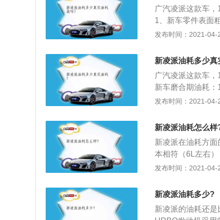
气（空气燃油），
广汽凌派这款车，
更大的发动机动力
1、新车零件表面
都在1000—30
面润滑才能达到标
发布时间：2021-04-28
赛时一直保持在家
括变速器、离合器
油耗和车辆改装，
（习惯性超速、紧
荷，也就直接的增
新凌派油耗多少真
费油。
起改装，增加尾翼
广汽凌派这款车，
用，只能增加行车
新车磨合期油耗：
油，研磨后的机器
发布时间：2021-04-28
磨合期，外部世界
外驾驶的不良习惯
新凌派油耗怎么样
差等也会导致汽车
新凌派在油耗方面的
本相符（6L左右
与1.8L自然吸
发布时间：2021-04-28
调校的CVT变速
41最大马力、17
新凌派油耗多少?
新凌派的油耗还是