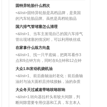
固特异轮胎什么档次
<&list>固特异轮胎是高档品牌，是美国
的汽车轮胎品牌。虽然是高档轮胎品
牌，但是中高低端的轮胎都有生产，这
国六排气管堵塞怎么清理
也是为了更好的开拓市场。
<&list>1、当车主发现自己的国六车排气
管出现堵塞的情况时，可以利用铁丝或
者是细棍，直接将杂物给取出来，如果
在家拿什么练方向盘
堵塞情况比较严重，也可以采取应急措
<&list>1、找一只平底锅，把两耳看作3
施。 <&list>2、直接利用木棍将所有的
点和9点钟方向，同时在6点钟和12点钟
杂物推到排气管里面的位置处，然后将
方向做一个标记。 <&list>2、双手握住
三元催化器拆解开，就可以将堵塞的东
大众1.8t发动机烧机油
平底锅两耳，然后往左打半圈、一圈、
西取出来。但如果是因为积碳过多引起
<&list>1、前后曲轴油封老化：前后曲轴
一圈半的练习，往右同样也要打相同的
的堵塞，就需要将三元催化器泡在草酸
油封与油大面积且持续接触，油的杂质
圈数。 <&list>3、最后强调要反复练
中进行清洗。 <&list>3、也可以利用清
和发动机内持续温度变化使其密封效果
习，这样就可以形成肌肉记忆，在真实
大众冬天过减速带咯吱咯吱响
洗剂对堵塞的情况得到解决，将清洗剂
逐渐减弱，导致渗油或漏油。<&list>2、
驾驶车辆时，不需要记忆也能打好方
放在燃油箱中，与燃油混合后，车辆启
<&list>1.转向器拉杆头有较大间隙，判
活塞间隙过大：积碳会使活塞环与缸体
向。
动时，就可以和汽油一起进入到燃烧
断间隙需要专用仪器和工具，车主本人
的间隙扩大，导致机油流入燃烧室中，