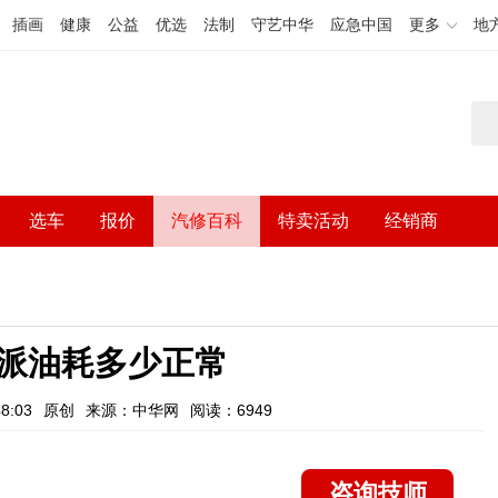
插画
健康
公益
优选
法制
守艺中华
应急中国
更多
地
选车
报价
汽修百科
特卖活动
经销商
派油耗多少正常
8:03
原创
来源：中华网
阅读：6949
咨询技师