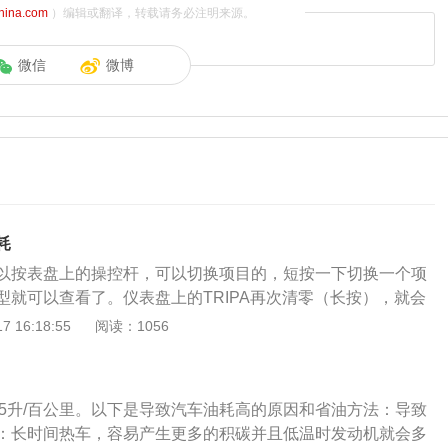
china.com
）编辑或翻译，转载请务必注明来源。
微信
微博
耗
以按表盘上的操控杆，可以切换项目的，短按一下切换一个项
型就可以查看了。仪表盘上的TRIPA再次清零（长按），就会
二次、第三次时油耗的读数了。找到右边操作杆的最右端的按
 16:18:55
阅读：1056
电脑显示的不是油耗，则按动按钮。直到调到行车电脑出现油
的具体方法：1.轻踩油门：汽车低速起步时，是油耗的峰值区
踩油门，防止超速，可以有效降低油耗。2.避免高速：尽可能
6.5升/百公里。以下是导致汽车油耗高的原因和省油方法：导致
，发动机转速忽高忽低也会极大的消耗燃油。3.定期保养：换
：长时间热车，容易产生更多的积碳并且低温时发动机就会多
.避免紧急制动：提前预见路况，不仅可以提高行车安全性，还