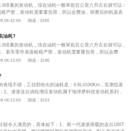
所以在其他条件全部一致的情况下，一定是气缸容积（排量）
1.8排量的发动机，综合油耗一般审批百公里八升左右就可以：
油耗更高；2、油耗与转速，日常驾驶汽车时，转速区间一般
粗糙严密，发动机需要重负荷，所以会费油，研磨后的机器表
00转之间，普通家用车的极限转速也不过6000转左右，在塞车比
准油标；2、磨合期不仅是发动机的内部磨合期，外部世界包
 06:42:04
阅读：3255
用车极限转速的两倍运行（上万转），油耗自然会很高；3、
、轮胎也在磨合期，所以会费油；3、另外驾驶的不良习惯
加宽加大轮胎，增加了轮胎的摩擦力相当于增加了汽车的负
急停车）、胎压不足、发动机性能差、路况差等也会导致汽车
加了汽车的油耗。同时有些车主将汽车尾翼、汽车大包围等一
实油耗?
毫无疑问的增大了汽车风阻，汽车在低速时尾翼根本不起作
1.8排量的发动机，综合油耗一般审批百公里八升左右就可以，
阻力使整车负荷增加，势必导致油耗上升。
1、新车零件表面粗糙严密，发动机需要重负荷，所以会费
表面润滑才能达到标准油标；2、磨合期不仅是发动机的内部
 06:13:03
阅读：3246
包括变速器、离合器、轮胎也在磨合期，所以会费油；3、另
（习惯性超速、紧急停车）、胎压不足、发动机性能差、路况
?
费油。
表现不错，工信部给出的油耗是：4.9L\/100Km，实测也基
）：1、凌派这台涡轮增压发动机属于地球梦科技发动机系列，
气发动机基本接近，峰值扭矩甚至还来得更早一点；2、再加上重新
 06:13:03
阅读：3223
箱，在动力方面完全没问题；3、凌派的动力表现略低于思域的1
.7公斤米最大扭力的动力输出。
比较令人满意的，具体如下：1、新一代凌派搭载的这台180T