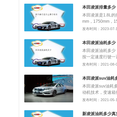
汽车本身：排量大
试规程下所测得的综
多的汽油燃烧做功
本田凌派排量多少
5L/100km。
矩。道路状态：土
本田凌派是1.8L
以低档起步，轻轻
耗油会增加。自然
mm，1750mm，
倍增加油耗。轻加
温度低，发动机缸
互联系统、7英寸
发布时间：2023-07-17
机转速瞬间提高，
油才能燃烧，油耗
统、定速巡航系统
况才去慢且均匀滴
这也会增大油耗。
车辆稳定性控制系统。
当：保持胎压在厂商
本田凌派油耗多少
机，麦弗逊式悬挂
左右一相对于标准
本田凌派油耗多少
保养换机油可以减
按一定速度行驶一
的甚至会导致缺缸
观环境中，安装在
发布时间：2021-08-05
里数要清洗或者更
驶，计算出车型的
大，车受的阻力也
低车辆自重量。车
本田凌派suv油耗
巧可以帮助降低油
下降若干个百分点
检查车辆、驾驶时
本田凌派suv油耗
的关系也成正比；
动机技术，变速箱
就是燃油转化成有
机热转换率越高的
发布时间：2021-05-13
油机比汽油机油耗
的运转做功输出。
关系，但这种关系
新凌派油耗多少真