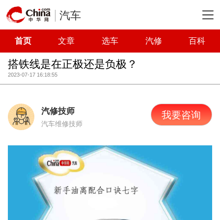
汽车
首页
文章
选车
汽修
百科
搭铁线是在正极还是负极？
2023-07-17 16:18:55
汽修技师
我要咨询
汽车维修技师