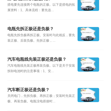
搭电要先连接两个电瓶的正极。以下是搭电的拓
展资料：1、具体流程：要先连...
电瓶先拆正极还是负极？
电瓶先拆负极再拆正极。安装时与此相反，要先
装正极、后装负极。先拆正极，...
汽车电瓶线先装正极还是负极？
汽车电瓶线先装正极再装负极。以下是关于安装
拆卸电池时的注意事项：1、安...
汽车断正极还是负极？
关闭电门，先拆负极、再拆正极；安装时先装正
极、再装负极。电瓶没电搭接时...