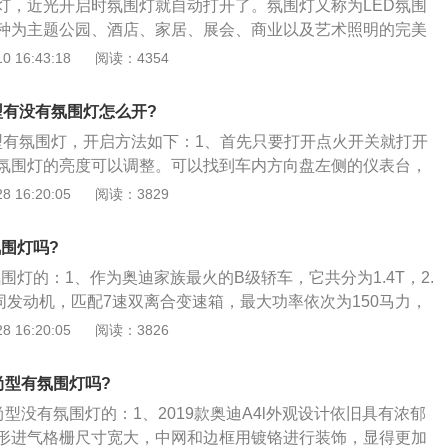
灯，近光开启时氛围灯就自动打开了。氛围灯又称为LED氛围
一种为主题公园、酒店、家居、展会、商业以及艺术照明的完美
创造需求的氛围。车内氛围灯为车内烘托气氛的光源，非常好
 16:43:18
阅读：4354
。氛围灯颜色多样，部分车型配备多种颜色的氛围照明，可对
车轻松：车内氛围灯让我们在晚上开车的时候可以更放松，不
尚型有没有氛围灯怎么开?
，晚上开车我们很容易走神，如果有一款合适的氛围灯不仅能
尚型有氛围灯，开启方法如下：1、首先只要打开点火开关就打开
候精力充沛，还能让我们开车更安全，也是一个很好的驾驶方
氛围灯的亮度可以调整。可以找到车内方向盘左侧的仪表台，
要合理的使用。提升档次：氛围灯虽然不起眼，但是它的作用
按钮，这种现象的原因有，第一，室外温度传感器损坏导致
 16:20:05
阅读：3829
是对于我们汽车内饰的提升也是尤为重要的，在晚上有氛围灯
度传感器的相关线路存在问题。建议到维修厂更换一个室外温
汽车内饰瞬间提升几个档次肯定是不成问题的，不过这也要看
用大概在一百多块左右，如果不行就是相关线路或者接头存在
合适的氛围灯才会有好的效果，如果选择不慎重效果很可能会
氛围灯吗?
检查维修；3、开启大灯就自动开启氛围灯，没有开关的，仔
意的是，灯光颜色不能影响到正常的安全行驶。
氛围灯的：1、作为奥迪家族最火的B级轿车，它共分为1.4T，2.
手处、中控面板等位置，有蓝色的氛围灯。
同发动机，匹配7速双离合变速箱，最大功率依次为150马力，
力；2、分别以尾标35TFSI，40TFSI和45TFSI来表示，中低配
 16:20:05
阅读：3826
车型，高配顶配车型均为全时四驱车型，奥迪A4L相比于宝马3
大的优点就在于均衡；3、各项参数都比较优秀，没有明显的短
时尚型有氛围灯吗?
向灵敏，油耗适中，19款车型，整体改变不大，内饰配置得到
l时尚型没有氛围灯的：1、2019款奥迪A4l外观设计依旧具有浓郁
是它的价格，唯一一款1.4T车型，裸车价28.68万，现价优惠
形进气格栅尺寸宽大，中网和边框用镀铬进行装饰，显得更加
进取车型30.08万，今优惠6.23万出售，实际裸车为23.85万，时