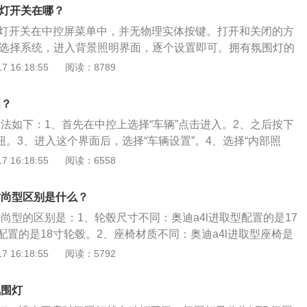
究，稍向驾驶员倾斜的黑色中控台，以及富有质感的黑色内
围灯开关在哪？
是酷，仿佛置身于跑车之中。奥迪a4l内饰给人感觉更加偏向舒
围灯开关在中控屏菜单中，并无物理实体按键。打开和关闭的方
灰色辅以仿桃木装饰，显得十分沉稳大气。
，选择系统，进入背景照明界面，逐个设置即可。拥有氛围灯的
Q3之外，奥迪A6L、宝马X3、奔驰E级、奔驰S级、领克05
 16:18:55
阅读：8789
配置。
启？
方法如下：1、首先在中控上选择“车辆”点击进入。2、之后按下
钮。3、进入这个界面后，选择“车辆设置”。4、选择“内部照
MI右边的按钮。5、选择“脚窝亮度”-默认是关闭状态，调整到合
 16:18:55
阅读：6558
展相关资料如下：1、氛围灯又称为LED氛围灯，是LED灯中
酒店、家居、展会、商业以及艺术照明的完美选择，为人们生
时尚型区别是什么？
。2、车内氛围灯为车内烘托气氛的光源，非常好看且提升整
时尚型的区别是：1、轮毂尺寸不同：奥迪a4l进取型配置的是17
色多样，部分车型配备多种颜色的氛围照明，可对颜色进行切
置的是18寸轮毂。2、座椅材质不同：奥迪a4l进取型座椅是
型座椅是真皮材质。奥迪a4l进取型和时尚型是一汽大众奥迪旗
 16:18:55
阅读：5792
结构均属于4门5座三厢车，前后悬架均使用了五连杆独立悬
前置前驱，助力类型均为电动助力，两者均配置了7挡双离合
氛围灯