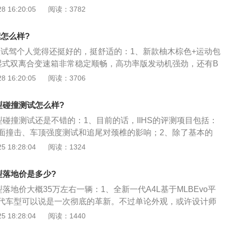
型犀利，中间融入LED光源，点亮后很漂亮。车身线条简洁流
 16:20:05
阅读：3782
58万，优惠幅度为6.83万，实际裸车26.75万起步，真的是挺划
贯穿车身，带来更强视觉冲击效果；2、内饰布局比较精简，
款车型还是颇为相似的，但在不少细节处有所调整，看起来更
驾怎么样?
式方向盘、12.3英寸的液晶仪表盘和中控大屏都很出色，此外
尚型试驾个人觉得还挺好的，挺舒适的：1、新款柚木棕色+运动包
影像、32色氛围灯和全车无钥匙进入等，逼格满满；3、动力方
湿式双离合变速箱非常稳定顺畅，高功率版发动机强劲，还有B
时提供了符合国V和国VI排放标准的车型，其中国V排放版本的入
ttro机械式全时四驱，性价比很高；2、无论直线变线弯道还是下
 16:20:05
阅读：3706
进取型继续搭载现有的1.4T发动机，最大功率150马力，而国VI排
定，安全性操控性是两驱车无法比拟的，毕竟BBA中唯一能在
5TFSI进取型则首次搭载了超低功率版2.0T发动机，其最大功
迪Quattro四驱不是吹的；3、另外，奥迪的舒适性非常好，
外40TFSI\/45TFSI车型将继续搭载2.0T发动机，最大功率分
尚型碰撞测试怎么样?
试驾过宝马3系，不平路面和长途简直是折磨，特别是后排，
52马力，传动系统方面，与发动机匹配的是7速双离合变速箱，4
时尚型碰撞测试还是不错的：1、目前的话，IIHS的评测项目包括：
太高调，保养也贵。之所以选A4Quattro四驱版，因为比较低
quattro四驱系统。
面撞击、车顶强度测试和追尾对颈椎的影响；2、除了基本的
都有了。
还时常会进行一些特殊的碰撞，比如会进行车辆的对撞来评测安全
 18:28:04
阅读：1324
m\/h的时速撞向不可移动固体墙，这都让我们看起来非常过瘾，
厂商的不满；3、此外，与国内碰撞测试（如C-NCAP）不同的
尚型落地价是多少?
选择最低配车型进行测试，如果厂家有要求，可以对选装后的高配
尚型落地价大概35万左右一辆：1、全新一代A4L基于MLBEvo平
成绩必须与低配车型一起公布。所以这么来看的话，IIHS所公
代车型可以说是一次彻底的革新。不过单论外观，或许设计师
以及安全榜单就还是非常有可信度的。
造型，它给人的新鲜感并不是很强，主要的改变来自灯组。哦
 18:28:04
阅读：1440
，全新A4L的前后灯组除最低配进取版外都配备LED光源（非