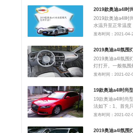
矩阵式），灯厂诚
2019款奥迪a4l
个维度上都将超过
2019款奥迪a4
做的太夸张，相比海
水温升至正常温度
比两个先来的对手还要
调的循环方式调整
发布时间：2021-04-25
到了2908mm；
用太阳表示；4、
个人而言，奥迪之
的热循环，节省能
计也是想好好创新
2019奥迪a4l氛
风方向一般为向前
悍的前脸，确实更
2019奥迪a4l氛
灯打开。一般氛围
了。打开MIB显
发布时间：2021-02-03
设置，进入菜单，
的；3、氛围灯是
19款奥迪a4l时
主要是为了使汽车
19款奥迪a4l时
法如下：1、首先
调整。可以找到车
发布时间：2021-02-03
原因有，第一，室
存在问题。建议到
2019奥迪a4l氛