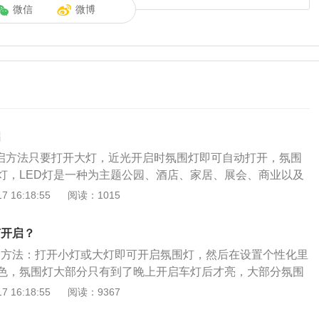
微信
微博
启
开启方法只要打开大灯，近光开启时氛围灯即可自动打开，氛围
围灯，LED灯是一种为主题公园、酒店、家居、展会、商业以及
择，为人们生活创造需求的氛围。奥迪A4L是一汽大众奥迪旗
 16:18:55
阅读：1015
尺寸长宽高分别为4751mm和4758、1847mm、1439mm
2908mm。内饰方面，奥迪A4L的内饰依然延续了奥迪家族式设
何开启？
料考究。奥迪A4L的中控台能找到大量与A6L通用的部件，稍
开启方法：打开小灯或大灯即可开启氛围灯，然后在设置个性化里
色中控台以及富有质感的黑色内饰，给人的感觉就是酷，仿佛
色，氛围灯大部分只有到了晚上开启车灯后才亮，大部分氛围
是不会亮的。奥迪a4l车身尺寸长宽高分别为4761mm、1826
 16:18:55
阅读：9367
，轴距为2869mm。奥迪a4l的内饰依然延续了奥迪家族式设计，