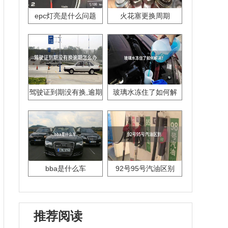
epc灯亮是什么问题
火花塞更换周期
驾驶证到期没有换,逾期
玻璃水冻住了如何解
怎么办??
决？
bba是什么车
92号95号汽油区别
推荐阅读