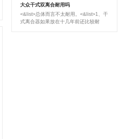
室，最后形成废气排出，就可以让三元
无法制作，需要将车辆送到修理厂或4s
造成烧机油。<&list>3、机油粘度。使用
大众干式双离合耐用吗
催化器得到清洗，排气管堵塞的情况就
店；<&list>2.车辆半轴套管防尘罩破
机油粘度过小的话，同样会有烧机油现
<&list>总体而言不太耐用。<&list>1、干
能够得到解决。
裂，破裂后会出现漏油现象，使半轴磨
象，机油粘度过小具有很好的流动性，
式离合器如果放在十几年前还比较耐
损严重，磨损的半轴容易损坏，产生异
容易窜入到气缸内，参与燃烧。<&list>
用，但是由于现在的汽车发动机动力输
响；<&list>3.稳定器的转向胶套和球头
4、机油量。机油量过多，机油压力过
出越来越高，使得干式离合器散热不足
老化，一般是使用时间过长造成的。解
大，会将部分机油压入气缸内，也会出
的缺陷也逐渐暴露出来。<&list>2、由于
决方法是更换新的质量好的转向橡胶套
现烧机油。<&list>5、机油滤清器堵塞：
干式双离合的工作环境暴露在空气中，
和球头。
会导致进气不畅，使进气压力下降，形
而离合器的散热也是通离合器罩上面的
成负压，使机油在负压的情况下吸入燃
几个小孔来进行散热。但是在行驶过程
烧室引起烧机油。<&list>6、正时齿轮或
中变速箱需要换挡，就不得不使得离合
链条磨损：正时齿轮或链条的磨损会引
器频繁工作。<&list>3、长时间的低速行
起气阀和曲轴的正时不同步。由于轮齿
驶以及过于频繁的启停，导致离合器的
或链条磨损产生的过量侧隙，使得发动
温度不断升高，而低速行驶时空气流动
机的调节无法实现：前一圈的正时和下
效率不高，无法将离合器中的热量有效
一圈可能就不一样。当气阀和活塞的运
的带走，导致离合器内部的温度不断升
动不同步时，会造成过大的机油消耗。
高，加速离合器的磨损。
解决方法：更换正时齿轮或链条。<&list
>7、内垫圈、进风口破裂：新的发动机
设计中，经常采用各种由金属和其他材