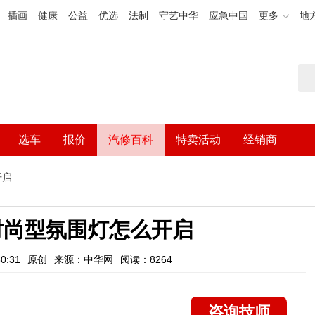
插画
健康
公益
优选
法制
守艺中华
应急中国
更多
地
选车
报价
汽修百科
特卖活动
经销商
开启
4l时尚型氛围灯怎么开启
0:31
原创
来源：中华网
阅读：8264
咨询技师