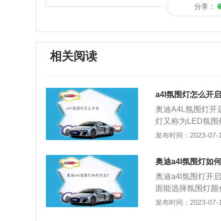
分享：
相关阅读
a4l氛围灯怎么开
奥迪A4L氛围灯
灯又称为LED氛
艺术照明的完美选
发布时间：2023-07-17
下的一款车型，其车身
和1411，轴距为
奥迪a4l氛围灯如
计，做工精致和用
奥迪a4l氛围灯
向驾驶员倾斜的黑
面能选择氛围灯颜
置身于跑车之中。
灯在不开启车灯时都
发布时间：2023-07-17
mm、1439mm