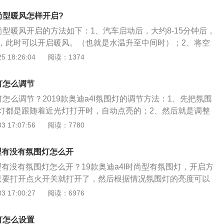
意还是不错的，是不是很棒；2、换代后的全新A4L在长、宽两
时尚型暖风怎样开启?
宝马3系和奔驰C级的长轴版，不过轴距上，全新A4L倒是没有
l时尚型暖风开启的方法如下：1、汽车启动后，大约8-15分钟后，
外标准轴距版A4加长了88mm，加长之后为2908mm，甚至
，此时可以开启暖风。（也就是水温升至中间时）；2、将空
短了12mm。长宽高分别为4818*1843*1432mm，轴距达
为车内循环；3、调到暖风模式，有的车为红色区域，有的车
 18:26:04
阅读：1374
3、2019款奥迪A4L还采用了全新的外观套件和焕然一新的轮毂。
不要开启空调（不要开启AC开关），因为暖风是利用汽车自身
前的多轴轮毂已经成为奥迪的标志了，这次大概轮毂造型，估
源；5、空调挡位调整的适合挡位，调整出风口风；6、暖风吹
一把吧！还别说，全新的轮毂造型看上去更简洁大气，配上凶
围灯怎么调节
及脚下吹风，冷风一般为向前吹风。
让人喜欢。
围灯怎么调节？2019款奥迪a4l氛围灯的调节方法：1、先把氛围
灯都是跟随着近光灯打开时，自动点亮的；2、然后就是调整
示屏（按屏幕左下角的电源键），按CAR键，选择屏幕右下角的
 17:07:56
阅读：7780
选择要输入的灯光选项，调整氛围灯光的亮度就可以进行调整
一种具有装饰作用的照明灯具，通常为红色、蓝色、绿色等，
尚型有没有氛围灯怎么开
在夜间更加绚丽，烘培氛围，营造车内氛围。
尚型有没有氛围灯怎么开？19款奥迪a4l时尚型有氛围灯，开启方
只要打开点火开关就打开了，然后根据情况氛围灯的亮度可以
内方向盘左侧的仪表台，仪表台上有个调整按钮，这种现象的
 17:00:27
阅读：6976
外温度传感器损坏导致的；2、第二，温度传感器的相关线路
维修厂更换一个室外温度传感器试试，费用大概在一百多块左
围灯怎么设置