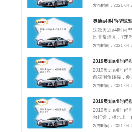
精致。两侧车灯造
发布时间：2021-04-28
尚型裸车价为33.
畅，那根凌厉腰线
算的。
整体给人感觉与老
奥迪a4l时尚型试
加精致大气。多幅
这款奥迪a4l时
还新增360°全景
围非常漂亮，7速
面，新款A4L同
BA中最好的Qua
发布时间：2021-04-28
门车型35TFSI
雨下雪等都极其稳
放版本的入门车型3
雪地和冰面上开的奥
率同为150马力。此
2019奥迪a4l时
噪音控制的很好。
别为190马力和2
2019奥迪a4l
奔驰舒适性最好，但
5TFSI车型还将提供
前端侧角碰撞，侧
调且动力操控舒适
测试之外，IIS
发布时间：2021-04-25
性能，以及128K
但这也遭到了部分
2019奥迪a4l时
是，IIHS只会
2019奥迪a4l时
车重新测试，但是
台打造，相比上一
布的碰撞测试成绩
非常满意上一代的
发布时间：2021-04-25
对了，这里说一点