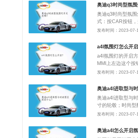
做工精致和用料考
奥迪q3时尚型氛
饰，给人的感觉就
奥迪q3时尚型氛
适，全系淡雅的浅
式：按CAR按钮
其他车型：除了奥迪
发布时间：2023-07-17
等车型都有氛围灯
a4l氛围灯怎么开
a4l氛围灯的开启
MMI上左边这个按
明”-进入之后按M
发布时间：2023-07-17
适的亮度即可。扩
一种为主题公园、
奥迪a4l进取型与
活创造需求的氛围
奥迪a4l进取型与
车档次。氛围灯颜
寸的轮毂；时尚型配
换。
织物材质的；时尚
发布时间：2023-07-17
下汽车，两者车身
架，驱动方式均为
奥迪a4l怎么开启
变速箱。