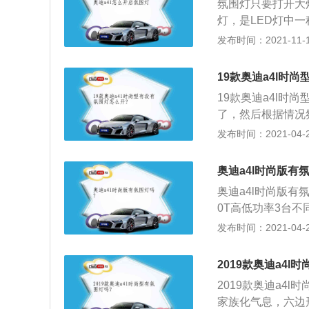
氛围灯只要打开大
灯，是LED灯中
选择，为人们生活
发布时间：2021-11-10
看且提升整车档次
颜色进行切换。开
19款奥迪a4l时
至于开车就会犯困
19款奥迪a4l时
让我们在开车的时
了，然后根据情况
式。不过氛围灯也
仪表台上有个调整
发布时间：2021-04-28
却是很大的，尤其
的；2、第二，温
的烘托，让我们的
度传感器试试，费
车主自己的审美。
奥迪a4l时尚版有
问题，需要进一步
适得其反。需要注
奥迪a4l时尚版有
细注意一下车门把
0T高低功率3台不
190马力和252马
发布时间：2021-04-28
车型均为前置前驱
系，奔驰C级，最
2019款奥迪a4l
板，操控精准，转
2019款奥迪a4
了升级，最诱人的还
家族化气息，六边
5.88万；4、入门