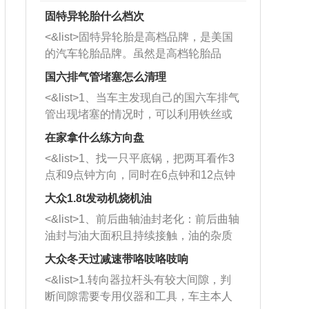
固特异轮胎什么档次
<&list>固特异轮胎是高档品牌，是美国
的汽车轮胎品牌。虽然是高档轮胎品
牌，但是中高低端的轮胎都有生产，这
国六排气管堵塞怎么清理
也是为了更好的开拓市场。
<&list>1、当车主发现自己的国六车排气
管出现堵塞的情况时，可以利用铁丝或
者是细棍，直接将杂物给取出来，如果
在家拿什么练方向盘
堵塞情况比较严重，也可以采取应急措
<&list>1、找一只平底锅，把两耳看作3
施。 <&list>2、直接利用木棍将所有的
点和9点钟方向，同时在6点钟和12点钟
杂物推到排气管里面的位置处，然后将
方向做一个标记。 <&list>2、双手握住
三元催化器拆解开，就可以将堵塞的东
大众1.8t发动机烧机油
平底锅两耳，然后往左打半圈、一圈、
西取出来。但如果是因为积碳过多引起
<&list>1、前后曲轴油封老化：前后曲轴
一圈半的练习，往右同样也要打相同的
的堵塞，就需要将三元催化器泡在草酸
油封与油大面积且持续接触，油的杂质
圈数。 <&list>3、最后强调要反复练
中进行清洗。 <&list>3、也可以利用清
和发动机内持续温度变化使其密封效果
习，这样就可以形成肌肉记忆，在真实
大众冬天过减速带咯吱咯吱响
洗剂对堵塞的情况得到解决，将清洗剂
逐渐减弱，导致渗油或漏油。<&list>2、
驾驶车辆时，不需要记忆也能打好方
放在燃油箱中，与燃油混合后，车辆启
<&list>1.转向器拉杆头有较大间隙，判
活塞间隙过大：积碳会使活塞环与缸体
向。
动时，就可以和汽油一起进入到燃烧
断间隙需要专用仪器和工具，车主本人
的间隙扩大，导致机油流入燃烧室中，