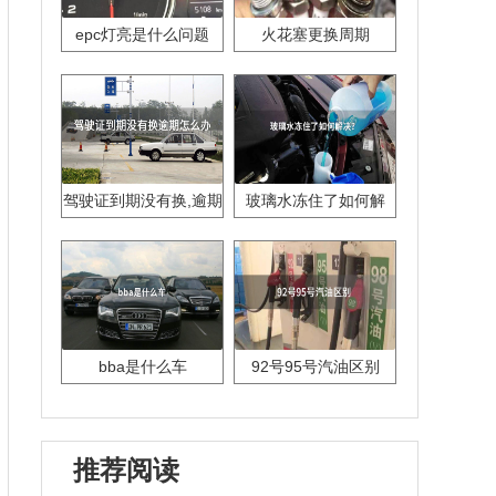
epc灯亮是什么问题
火花塞更换周期
驾驶证到期没有换,逾期
玻璃水冻住了如何解
怎么办??
决？
bba是什么车
92号95号汽油区别
推荐阅读