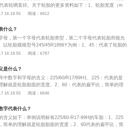
驶。有的轮胎还含有其他的字母或符号，是有特殊含义，“X”表
6代表轮辋直径。关于轮胎的更多资料如下：1、轮胎宽度（m
示加强型、“B”表示斜交胎、“一”表示低压胎。
地的接触面积就越大，相应就更容易耗油，但也有更好的抓地
 16:18:55
阅读：6812
的车身稳定性。2、轮胎断面的扁平比（胎厚与胎宽的百分
响车辆对路面的反应灵敏度的主要因素。一般操控性能见长的
表什么？
的轮胎；舒适性见长的车型和越野车型多使用扁平比高的轮
字母，第一个字母代表轮胎类型，第二个字母代表轮胎所能允
号。常见的表示有“X”高压胎，“R”、“Z”子午胎，“一”低压胎等
以轮胎规格型号245/45R1896Y为例：1、45：代表了轮胎的
一般采用子午线轮胎。4、轮辋直径（英寸）。此指标为轮胎
般在30-80之间，数值越低，证明胎壁越薄。2、R：表示轮
 16:18:55
阅读：6787
Z”代表子午线轮胎，“X”代表高压胎，“—”代表低压胎。3、18：
毂尺寸，上面的18表示，此轮胎适用于直径为18的轮毂。4、9
义是什么？
所能承受的最大负荷。数值越大，轮胎所能承受的负荷也就越
数字和字母的含义：225/60/R17/99H1、225：代表的是
的速度等级，是轮胎所能允许达到的最高速度，不同的数字代表
理解就是轮胎胎面的宽度。2、60：代表的扁平比，简单的理
，若超过轮胎的最高速度可能会带来爆胎等危险。
高度。3、R：代表的是轮胎类型代号，R是子午线轮胎。4、1
 16:18:55
阅读：6646
直径，就是轮胎适用于17英寸轮毂的轮胎。5、99：代表的是轮
是轮胎可以承受最大重量。99是可以承受的重量是775KG。
数字代表什么？
轮胎的速度等级，就是轮胎可以承受的最大车速。H是可以承受
义如下：举例说明标有225/60-R17-99H的车胎：1、225
H。
，简单的理解就是轮胎胎面的宽度；2、60代表的扁平比，简