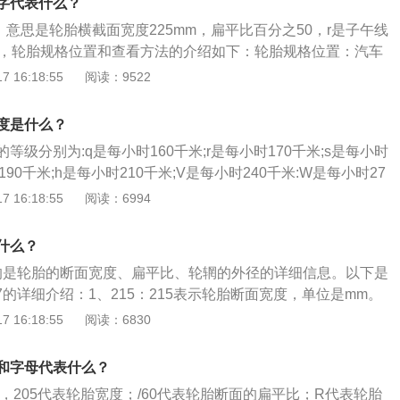
母中的所有数字后，将使用新的英文字母。具体代表如下：
字代表什么？
也可以在轮胎的侧面看出汽车的轮胎负荷指数和气压，并以此
；2、C，E，F，G（郊区县，0、1、2、房山区，A，K，L通
8为例，意思是轮胎横截面宽度225mm，扁平比百分之50，r是子午线
每一个轮胎还有其单条轮胎的最大承重质量，以及冷却状态下
沟区，C，N，P顺义区，D，QE，怀柔区，R，密云县，F，
寸，轮胎规格位置和查看方法的介绍如下：轮胎规格位置：汽车
胎充气时不能超过这个胎压极限）。以上就是有关轮胎上的字
，大兴区，H，U，V，昌平区，J，W延庆县）3、P，Q：特
从车主手册、左前车门边框、储物箱门或者油箱盖上查到，也
 16:18:55
阅读：9522
在购买轮胎时也可以看看轮胎上的标识，有助于选购。
事委员会特别；5、Y：郊区县。
胎侧上找到轮胎的规格信息。轮胎性能：轮胎是汽车的重要部
路面接触，保证汽车有良好的乘坐舒适性和行驶平顺性，并保
度是什么？
好的附着性，从而提高汽车的牵引性、制动性和通过性。
等级分别为:q是每小时160千米;r是每小时170千米;s是每小时
时190千米;h是每小时210千米;V是每小时240千米:W是每小时27
300千米;z是z速度高于每小时240千米。以下是拓展资料：1、轮
 16:18:55
阅读：6994
持车辆的全部重量,承受汽车的负荷;（2）传送牵引和制动的扭
面的附着力;（3）减轻和吸收汽车行驶时的震动和冲击力,避免汽
什么？
震动和早期损坏;（4）适应车辆的高速性能。2、轮胎保养的方
17指的是轮胎的断面宽度、扁平比、轮辋的外径的详细信息。以下是
有轮胎的胎压是否正常;（2）定期调换轮胎位置,使轮胎磨耗均
r17的详细介绍：1、215：215表示轮胎断面宽度，单位是mm。
;（3）减少急刹车以及突然加速。
平比，即轮胎胎壁高度和轮胎断面宽度的比例，55代表百分之5
 16:18:55
阅读：6830
radial的缩写，表示轮胎为辐射层结构。4、17：17是轮辋的外
、其它内容：轮胎的胎壁上标有箭头或OUTERSIDE字样，其
和字母代表什么？
向；胎壁上画有一个小雨伞标志，就表明这种轮胎适合于在雨
6为例，205代表轮胎宽度；/60代表轮胎断面的扁平比；R代表轮胎