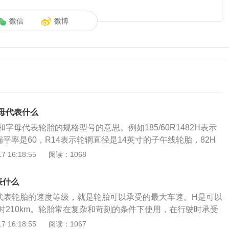
微信
微博
母代表什么
字母代表轮胎的规格型号的意思。例如185/60R1482H表示
扁平率是60，R14表示轮辋直径是14英寸的子午线轮胎，82H
475千克，最高速度为210KM/H。汽车轮胎上的数字分别代
 16:18:55
阅读：1068
度，单位为mm；2.胎厚与胎宽的百分比；3.轮毂直径（轮毂尺
；4.载重系数。汽车轮胎上的字母分别代表有：轮胎种类，X指
表什么
的是子午胎；速度标识，如P150km/h，S180km/h，T190k
代表轮胎的速度等级，就是轮胎可以承受的最大车速。H是可以
m/h汽车轮胎美容保养的7个常识：1、先散热后充气。车辆停驶后，
时210km。轮胎常在复杂和苛刻的条件下使用，在行驶时承受
充气，因车辆行驶时，轮胎温度上升，对气压有影响。2、充
、力以及高低温作用，因此必须具有较高的承载性能、牵引性
 16:18:55
阅读：1067
入的空气不能含有水分和油液，以防胎内橡胶变质损坏。3、