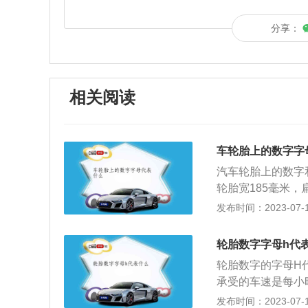
分享：
相关阅读
车轮胎上的数字字
汽车轮胎上的数字和
轮胎宽185毫米，
表示最大荷重能力是
发布时间：2023-07-17
表有：1.轮胎的宽
寸），单位为英寸
轮胎数字字母h代
的是高压胎；R、Z指
轮胎数字的字母H
m/h，H210k
承受的车速是每小
须等轮胎散热后再
着各种变形、负荷
发布时间：2023-07-17
气要注意清洁。充