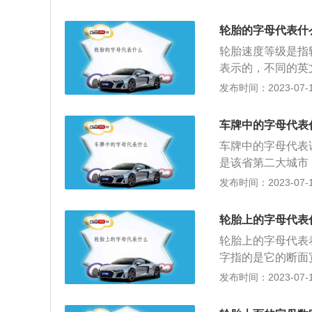
能、缓冲性能。同
充气要注意安全。
与生热性。轮胎速度
4、查气门嘴。气
轮胎的字母代表什
N、P、Q、S、T
陷，都不便充气和
轮胎速度等级是指
表从4.8公里每小
净，不要松动气门
表示的，不同的英
要是一个对应于轮
气。6、切莫超标
的是270KM/h，V
发布时间：2023-07-17
四轮定位和轮胎换
出不能充气而过多
h。更多的轮胎字
常检查轮胎气压：
寿命。7、对汽车
也是有所不同的，
少轮胎使用寿命。
车牌中的字母代表
服务，汽车轮胎上
的负荷能力是比轮
水槽内，是一个截
可以棒轮胎恢复光
车牌中的字母代表
生热量，所以更高
必须把轮胎更换掉
是该省第二大城市
种效果，在轮胎的
鼓包、裂缝、割伤
时的城市规模和经
发布时间：2023-07-17
性，而且轮胎的湿
意检查轮胎胎面及
口等因素。如渝A
公安局车辆管理所
轮胎上的字母代表
车牌后五位主要是
轮胎上的字母代表
后，在车牌上就会
字指的是它的断面
市的汽车保有量比较
胎的速度等级了，
发布时间：2023-07-17
一般避而不用，主
少。而超过了标示
代表北京的行政区
子的载重指数，其