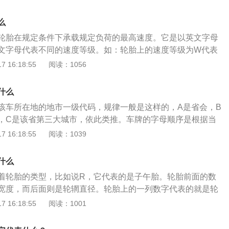
时，轮胎还要求具备高耐磨性和耐屈挠性，以及低的滚动阻力
要随时用气压表检查气压，以免因充气过多，使轮胎爆破。
级别从A1-A8、B、C、D、E、F、G、H、J、K、L、M、
门嘴和气门芯如果配合不平整，有凸出凹进的现象及其它缺
么
、U、V、W、Y、ZR共有30种。一般主要用字母A到Z来进行代
量气压。5、检查是否漏气。充气前，应将气门嘴上的灰尘擦
轮胎在规定条件下承载规定负荷的最高速度。它是以英文字母
时到300公里每小时之间的认证速度等级。汽车轮胎速度级别主
芯，充气完毕后，应用肥皂泡沫水涂在气门嘴上，检查是否漏
文字母代表不同的速度等级。如：轮胎上的速度等级为W代表
胎所支持的最大速度的具体数字。轮胎保养的方法。1、做好
准过多。充气时不应超标准过多后再行放气，也不可因长期外
代表的是240KM/h，H代表的是210KM/h，Y代表的是300KM/
 16:18:55
阅读：1056
位：每行进10000公里后进行一次四轮定位和轮胎换位。2、经
地充气，如超标准过多会促使帘线过分伸张，影响轮胎的使用
母速度等级见下表：速度级别不同，就意味着它们在价格方面
轮胎保养也包括定期检查气压，超出规定气压的轮胎会大幅减
的外观比较在意的车主，可以到专业汽车美容店进行汽车美容
同样尺寸规格的轮胎，W标识轮胎肯定是比V更贵的，毕竟它
3、时刻注意轮胎上标记线：轮胎磨损标记位于轮胎各条主排
什么
光是专业汽车美容店的一个项目，涂上轮胎上光剂的轮胎能够
胎V更强的。轮胎在高速滚动的时候，会因为挤压、变形而产
面为梯形的橡胶凸台。当轮胎花纹磨损至与磨损标记齐平时，
亮，干净漂亮。
该车所在地的地市一级代码，规律一般是这样的，A是省会，B
级别的W标识轮胎自然是有更优异的耐抗性。那么为了达到这
。4、经常检查轮胎状况：时常检查轮胎及早发现轮胎是否有
，C是该省第三大城市，依此类推。车牌的字母顺序是根据当
胎肩和花纹上都会作出增强，从而降低轮胎产生形变的可能
、扎钉、气门嘴橡胶老化和不正常的轮胎磨损等情况。特别注
济水平，不仅要根据经济安排，还要综合考虑行政区域、总人
 16:18:55
阅读：1039
地抓地性能也是有所提升的。
轮胎边缘的磨损。
是重庆是公安局直属车辆管理所发牌代码，粤B是广东省深圳市
发牌代码、湘O是湖南省公安厅直属车辆管理所发牌代码等。
什么
以数字为主。当汽车所在的城市上牌的数量达到数字的限制之
着轮胎的类型，比如说R，它代表的是子午胎。轮胎前面的数
使用字母表示。当汽车的车牌后面有字母表示时，说明这个城
宽度，而后面则是轮辋直径。轮胎上的一列数字代表的就是轮
大。阿拉伯数字从0-9共十位，英文字母从A-Z共26位，L和O
看这个数字就可以清楚的知道车子被允许行驶的最快速度是多
 16:18:55
阅读：1001
要是为了防止和数字中的1和0混淆。北汽车牌的缩写并不完全
的限度，则可能会发生交通事故。此外还能在轮胎上面看见车
域。车牌字母按26个英文字母的顺序向下延伸。从北京A处开
中前一个数字就是车子的载重指数，后一位数则代表车子能够