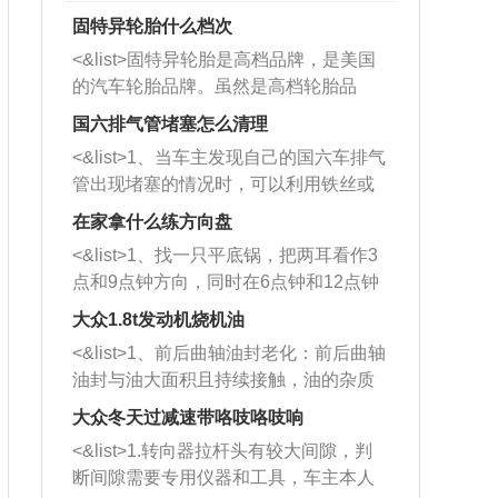
固特异轮胎什么档次
<&list>固特异轮胎是高档品牌，是美国
的汽车轮胎品牌。虽然是高档轮胎品
牌，但是中高低端的轮胎都有生产，这
国六排气管堵塞怎么清理
也是为了更好的开拓市场。
<&list>1、当车主发现自己的国六车排气
管出现堵塞的情况时，可以利用铁丝或
者是细棍，直接将杂物给取出来，如果
在家拿什么练方向盘
堵塞情况比较严重，也可以采取应急措
<&list>1、找一只平底锅，把两耳看作3
施。 <&list>2、直接利用木棍将所有的
点和9点钟方向，同时在6点钟和12点钟
杂物推到排气管里面的位置处，然后将
方向做一个标记。 <&list>2、双手握住
三元催化器拆解开，就可以将堵塞的东
大众1.8t发动机烧机油
平底锅两耳，然后往左打半圈、一圈、
西取出来。但如果是因为积碳过多引起
<&list>1、前后曲轴油封老化：前后曲轴
一圈半的练习，往右同样也要打相同的
的堵塞，就需要将三元催化器泡在草酸
油封与油大面积且持续接触，油的杂质
圈数。 <&list>3、最后强调要反复练
中进行清洗。 <&list>3、也可以利用清
和发动机内持续温度变化使其密封效果
习，这样就可以形成肌肉记忆，在真实
大众冬天过减速带咯吱咯吱响
洗剂对堵塞的情况得到解决，将清洗剂
逐渐减弱，导致渗油或漏油。<&list>2、
驾驶车辆时，不需要记忆也能打好方
放在燃油箱中，与燃油混合后，车辆启
<&list>1.转向器拉杆头有较大间隙，判
活塞间隙过大：积碳会使活塞环与缸体
向。
动时，就可以和汽油一起进入到燃烧
断间隙需要专用仪器和工具，车主本人
的间隙扩大，导致机油流入燃烧室中，