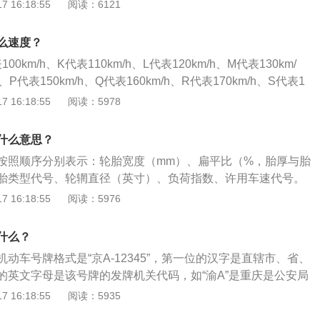
胎壁的高度；3、R代表的是轮胎类型代号，R是子午线轮胎；
 16:18:55
阅读：6121
毂直径，就是轮胎适用于17英寸轮毂的轮胎；5、99代表的是轮
是轮胎可以承受最大重量，99可以承受的最大重量是775KG；
么速度？
胎的速度等级，就是轮胎可以承受的最大车速，H可以承受的最
0km/h、K代表110km/h、L代表120km/h、M代表130km/
H。
h、P代表150km/h、Q代表160km/h、R代表170km/h、S代表1
是对轮胎的具体介绍：1、轮胎上T、U、H、V、Y，分别代指的是
 16:18:55
阅读：5978
00公里/小时、210公里/小时、240公里/小时、270公里/小时；Z
m/公里。2、轮胎主要是由高分子复合材料构成，温度升高会加
什么意思？
汽车高速行驶时，会使整个轮胎的温度升高，从而导致胎面磨
按照顺序分别表示：轮胎宽度（mm）、扁平比（%，胎厚与胎
都有其设计的临界速度，当高速行驶达到这一速度时，轮胎就
胎类型代号、轮辋直径（英寸）、负荷指数、许用车速代号。
象，这就是该轮胎的“临界速度”，如果在此条件下继续使用，轮胎
、轮胎宽度（mm）：轮胎越宽，与地的接触面积就越大，相应
 16:18:55
阅读：5976
危险。
也有更好的抓地力，进而获得更好的车身稳定性。2、轮胎断
胎厚与胎宽的百分比）：扁平比是影响车辆对路面的反应灵敏
什么？
般来说以操控性能见长的车型，多用扁平比低的轮胎。以舒适
动车号牌格式是“京A-12345”，第一位的汉字是直辖市、省、
野车型，则多使用扁平比高的轮胎。3、轮胎类型代号：常见
的英文字母是该号牌的发牌机关代码，如“渝A”是重庆是公安局
胎，“R”、“Z”子午胎，“一”低压胎等等。市场上的轿车一般采用
牌代码，“粤B”是广东省深圳市公安局车辆管理所发牌代
 16:18:55
阅读：5935
轮辋直径（英寸）：此指标为轮胎配用钢圈的尺寸。5、负荷指
南省公安厅直属车辆管理所发牌代码等。以下是有关车牌号的介
条轮胎所能承受的最大负荷的代号形式，指数越大所能承受的