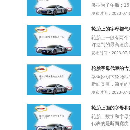
天或湿滑路面上行
类型为子午胎；1
示高压胎、“C”表
m）。轮胎越宽与
发布时间：2023-07-17
力，进而获得更好
比）。扁平比是影
轮胎上的字母都代
车型多用扁平比低
轮胎上一般有两个
胎。3、轮胎类型代
许达到的最高速度。
等。市场上的轿车
扁平比，这个数值一
发布时间：2023-07-17
配用钢圈的尺寸。
胎的类型，“R”和“
表示轮胎适用的轮
轮胎字母代表的含
6：代表一条轮胎
举例说明下轮胎型号中
大。5、Y：所谓
断面宽度，简单的
着不同的速度级别
解就是轮胎胎壁的
发布时间：2023-07-17
7：代表的是轮毂
胎的载重指数，就
轮胎上面的字母和
6、H：代表的是
轮胎上数字和字母的含
的车速是210KM/
代表的是断面宽度