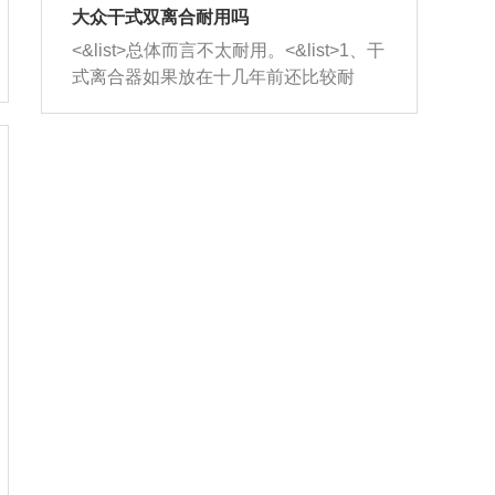
室，最后形成废气排出，就可以让三元
无法制作，需要将车辆送到修理厂或4s
造成烧机油。<&list>3、机油粘度。使用
大众干式双离合耐用吗
催化器得到清洗，排气管堵塞的情况就
店；<&list>2.车辆半轴套管防尘罩破
机油粘度过小的话，同样会有烧机油现
<&list>总体而言不太耐用。<&list>1、干
能够得到解决。
裂，破裂后会出现漏油现象，使半轴磨
象，机油粘度过小具有很好的流动性，
式离合器如果放在十几年前还比较耐
损严重，磨损的半轴容易损坏，产生异
容易窜入到气缸内，参与燃烧。<&list>
用，但是由于现在的汽车发动机动力输
响；<&list>3.稳定器的转向胶套和球头
4、机油量。机油量过多，机油压力过
出越来越高，使得干式离合器散热不足
老化，一般是使用时间过长造成的。解
大，会将部分机油压入气缸内，也会出
的缺陷也逐渐暴露出来。<&list>2、由于
决方法是更换新的质量好的转向橡胶套
现烧机油。<&list>5、机油滤清器堵塞：
干式双离合的工作环境暴露在空气中，
和球头。
会导致进气不畅，使进气压力下降，形
而离合器的散热也是通离合器罩上面的
成负压，使机油在负压的情况下吸入燃
几个小孔来进行散热。但是在行驶过程
烧室引起烧机油。<&list>6、正时齿轮或
中变速箱需要换挡，就不得不使得离合
链条磨损：正时齿轮或链条的磨损会引
器频繁工作。<&list>3、长时间的低速行
起气阀和曲轴的正时不同步。由于轮齿
驶以及过于频繁的启停，导致离合器的
或链条磨损产生的过量侧隙，使得发动
温度不断升高，而低速行驶时空气流动
机的调节无法实现：前一圈的正时和下
效率不高，无法将离合器中的热量有效
一圈可能就不一样。当气阀和活塞的运
的带走，导致离合器内部的温度不断升
动不同步时，会造成过大的机油消耗。
高，加速离合器的磨损。
解决方法：更换正时齿轮或链条。<&list
>7、内垫圈、进风口破裂：新的发动机
设计中，经常采用各种由金属和其他材