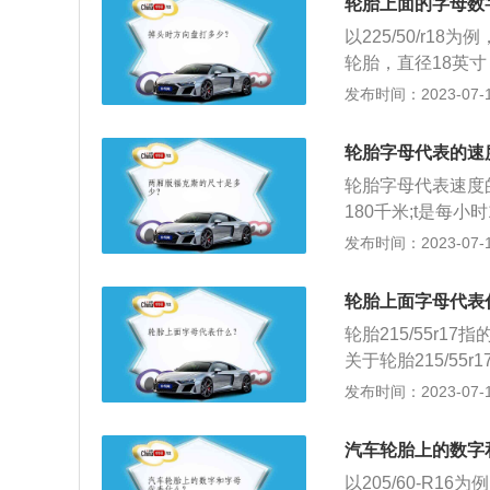
始，在用完当前字
轮胎上面的字母数
承受的最大重量。
1、A，B为出租车
以225/50/r1
数据来控制胎压。
州区，B，M门头
轮胎，直径18英
的最大压力值（轮
S，平谷区，G，T
原配轮胎尺寸可以
发布时间：2023-07-17
母代表标识，所以
奥车；4、V：军
可以在现有轮胎的
件之一，其直接与
轮胎字母代表的速
证车轮和路面有良
轮胎字母代表速度的
180千米;t是每小
0千米;y是每小时
发布时间：2023-07-17
胎的作用:（1）支
力,保证车轮与路
轮胎上面字母代表
车零部件受到剧烈
轮胎215/55r
法：（1）检查所
关于轮胎215/55
匀化,防止轮胎磨损
2、55：55是扁
发布时间：2023-07-17
5。3、r：r是英文
径，单位是英寸。5
汽车轮胎上的数字
表示轮胎的转动方
以205/60-R1