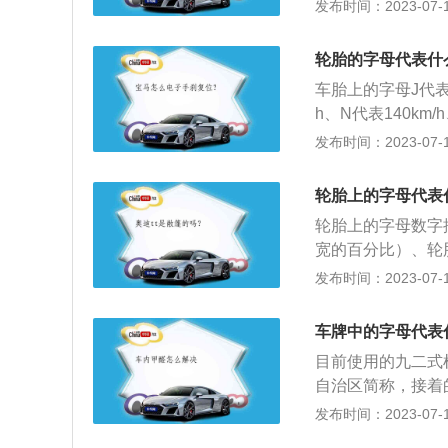
单的理解就是轮胎
发布时间：2023-07-17
4、17代表的是轮
胎的载重指数，就
轮胎的字母代表什
6、H代表的是轮
车胎上的字母J代表10
大车速是210KM/
h、N代表140km/
80km/h。以下
发布时间：2023-07-17
190公里/小时、2
R代表超过240k
轮胎上的字母代表
速橡胶老化。3、
轮胎上的字母数字
损加剧。4、轮胎
宽的百分比）、轮
会出现“驻波”现
具体介绍如下：1
发布时间：2023-07-17
则会有发生爆裂的
更容易耗油，但是
面的扁平比（%，
车牌中的字母代表
度的主要因素。一
目前使用的九二式机
性见长的车型和越
自治区简称，接着
的表示有“X”高压
直属车辆管理所发
发布时间：2023-07-17
子午线轮胎。4、
码、“湘O”是湖
数：负荷指数是一