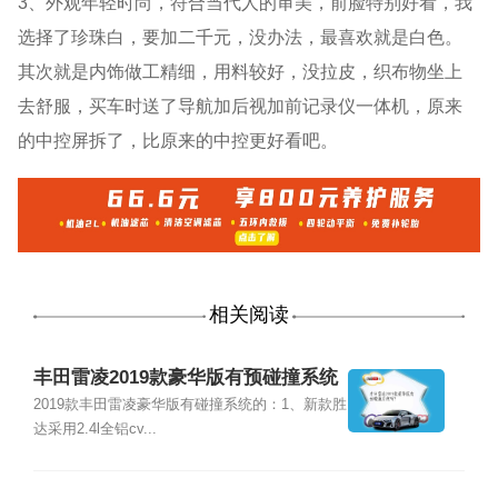
3、外观年轻时尚，符合当代人的审美，前脸特别好看，我
选择了珍珠白，要加二千元，没办法，最喜欢就是白色。
其次就是内饰做工精细，用料较好，没拉皮，织布物坐上
去舒服，买车时送了导航加后视加前记录仪一体机，原来
的中控屏拆了，比原来的中控更好看吧。
相关阅读
丰田雷凌2019款豪华版有预碰撞系统
吗?
2019款丰田雷凌豪华版有碰撞系统的：1、新款胜
达采用2.4l全铝cv...