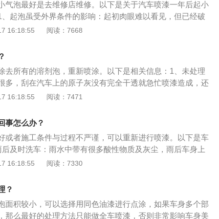
小气泡最好是去维修店维修。以下是关于汽车喷漆一年后起小
1、起泡虽受外界条件的影响：起初肉眼难以看见，但已经破
。时间变久，水汽促使涂层选择互补上个月产生锈蚀，暂且没
 16:18:55
阅读：7668
涂掉涂层，重新涂装。2、补救方法：建议去4S店看一下解决
修部分是否过期；如果是二手车，建议直接刮掉，重新喷漆；
？
而且喷漆的时候操作不规范，会出现起泡的结果。
除去所有的溶剂泡，重新喷涂。以下是相关信息：1、未处理
很多，刮在汽车上的原子灰没有完全干透就急忙喷漆造成，还
的时候把汽车的铁板给弄破，没有及时焊上就刮原子灰也是造
 16:18:55
阅读：7471
有就是，在喷面漆之前喷的底漆，如果没有处理干净，或是起
泡。2、漆的问题：比如原子灰的质量太差，或是喷漆的时候
回事怎么办？
配比不正确，喷漆时没有把要喷的地方覆盖完全露着微不足道
好或者施工条件与过程不严谨，可以重新进行喷漆。以下是车
原因，需要操作者在干活的过程中慢慢体会了解，最终达到完
雨后及时洗车：雨水中带有很多酸性物质及灰尘，雨后车身上
，使雨水酸性物质的浓度逐渐增大，加之雨水中的灰尘形成雨
 16:18:55
阅读：7330
清水冲洗车身上的雨渍，久而久之就会使车的漆面受损。2、
的车辆要用干净柔软的抹布或海绵，防止混入金属屑和沙粒，
理？
毛巾、干海绵擦车，容易对车体留下划痕。擦拭时，应顺着水
泡面积较小，可以选择用同色油漆进行点涂，如果车身多个部
轻轻擦拭，不应画圈和横向擦拭。
，那么最好的处理方法只能做全车喷漆，否则非常影响车身美