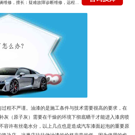
国家认证的汽车维修技师，15年德美日等各系车辆维修，擅长：疑难故障诊断维修，远程维修技术指导
与过程不严谨。油漆的是施工条件与技术需要很高的要求，在
补灰（原子灰）需要在干燥的环境下彻底晒干才能进入漆房喷
不容许有丝毫水分，以上几点也是造成汽车漆面起泡的重要原