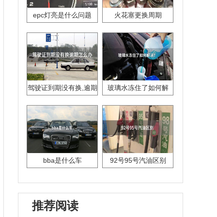
epc灯亮是什么问题
火花塞更换周期
驾驶证到期没有换,逾期
玻璃水冻住了如何解
怎么办??
决？
bba是什么车
92号95号汽油区别
推荐阅读