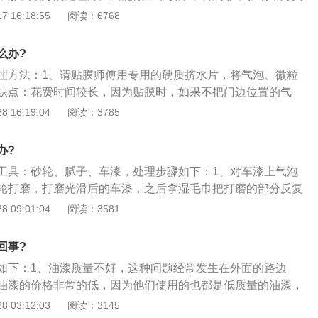
的相关知识如下：1、洗车应定期，洗车靠天下雨是错误的想
 16:18:55
阅读：6768
影响会叠加，一开始或许没有影响，长时间后会加速漆面受
该是下雨过后冲洗一下爱车，并擦拭干净水分。2、打蜡、封
么办?
容项目均可以有效保护车漆。3、如果沾上了沥青、鸟粪、口
理方法：1、请贴膜师傅用专用的硬质挤水片，将气泡、微粒
时清理掉，否则会进一步腐蚀车漆。
缺点：花费时间较长，因为贴膜时，如果不把门边位置的气
，就可能会在短时间内出现膜品边角起泡的情况；2、可以用
 16:19:04
阅读：3785
出现气泡处刺穿一个小洞，然后用布抹平玻璃处，气泡就会消
膜，是现在很多车主买完车后的首要选择，也是汽车保养中不
办?
。其中车主主动选择车窗贴膜的原因有很多，或跟风、或保护
工具：砂轮、腻子、车漆，处理步骤如下：1、对车漆上气泡
线等等。车窗贴膜不仅能在行车中起着关键的保护作用，更能
轮打磨，打磨光滑后的车漆，之后拿湿毛巾把打磨的部分反复
验，是汽车不可多得的必属品。
止有灰尘；2、之后使用砂纸把打磨后的部分再次反复打磨，
 09:01:04
阅读：3581
，静置一段时间，腻子膏凝固后，使用砂纸再次打磨；3、之
，喷一层底漆，等底漆干燥后，将准备好的面漆喷在上面，等
回事?
光亮如新了。
如下：1、油漆质量不好，这种问题经常发生在外面的路边
油漆的价格非常的低，因为他们使用的也都是低质量的油漆，
，产生的质量也就可想而知了；2、施工条件与过程不严谨，
 03:12:03
阅读：3145