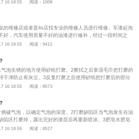
反应，假如漆层内带有水蒸气，难以挥发，随后受高溫危害，
 16:18:55
阅读：1008
的主要原因是底漆的封闭能力相对较差，即使底漆和底漆漆膜
的强度，防止风和沙子撞击车身造成的微小划痕。保持时间比
而澎涨，面漆层部分受压而造成鼓包状况。除此之外，车漆起
通过漆膜的微孔挥发出去。如果油漆喷得太厚，对油漆的涂装
到4个月左右。汽车美容店推出的釉封包，基本都是年做，分次
过程造成：1、油漆品质不太好这类情况常常产生在外面的街
人员的技术有限，往往会导致油漆整体厚度过厚，漆身往下
，各种氧化物、沥青、蚊虫尸体、划痕等通过抛光完全去除。
喷漆价钱都非常低，由于它们应用油漆品质都不太好，喷漆后
处理不当，还会造成油漆表面起泡。
封过程中，不要让美容店频繁使用抛光。即使需要，最好局部
业的维修店或者是4s店找专业的维修人员进行维修。车漆起泡
题。2、施工条件与全过程不认真细致喷漆必须好的作业条件
最后整体封釉（釉料制品可以叠加在车漆上）；2、上蜡，打
不好，汽车使用质量不好的油漆进行修补，经过一段时间之
在开展喷漆前漆面不可以存有有一点水份；喷漆前漆面必须弥
统、最经济的方法之一。蜡的主要作用是抑制外界有害成分对
变化，出现这种情况需要重新喷漆解决。车漆气泡还有可能是
 16:18:55
阅读：9412
烘干的条件下完全晾干，才可以进到漆房喷漆；喷漆用的喷漆
外线，提高涂料的亮度。但持续时间短，一般1个月左右，下
人员的技术不精湛或者是施工过程不严谨导致，车漆的施工条
务必维持干躁，不能允许有分毫水份。要是没有保证上述几个
作用；3、涂层，一般美容涂料的价格比较高，就是在车身上
的要求，喷漆之前需要在干燥的环境下进行，喷漆用的喷枪连
汽车漆面起泡。3、油漆喷漆不匀称油漆的喷漆薄厚太厚，很
？
护膜，其防护能力比打蜡和封釉要好，保养时间一般在一年左
保持干燥，里面不能掺杂水，如果掺杂水就会造成车漆起泡。
龊，日后会发生起泡状况；油漆的喷漆薄厚过薄，历经风轻轻
上气泡生锈的地方使用砂轮打磨。2擦拭之后拿湿毛巾把打磨的
是无机物，对油漆没有损害。
容易导致漆面起泡或开裂。车漆起泡是不能无论的，最先起泡
持干净防止有灰尘。3反复打磨之后使用砂纸把打磨后的部分
，假如不闻不问，一段时间后边漆很有可能会裂开，这时候会
涂上腻子膏之后涂抹上腻子膏。静置一段时间，腻子膏凝固
 16:18:55
阅读：8573
成內部金属材料锈蚀，从而扩张损坏总面积，毁坏车体。因
打磨。5喷漆之后将车周围包裹住，喷一层底漆。等底漆干燥
起泡，应到专业性的修理部或汽车4S店找专业的技术人员做好
漆喷在上面。
？
面积很大，应挑选再次喷漆。
针挑破气泡，以确定气泡的深度。2打磨缺陷区当气泡发生在油
缺陷区打磨掉，露出完好的漆层后再重新喷涂。3肥皂水肥皂
用双组份二道底漆封闭。
 16:18:55
阅读：8527