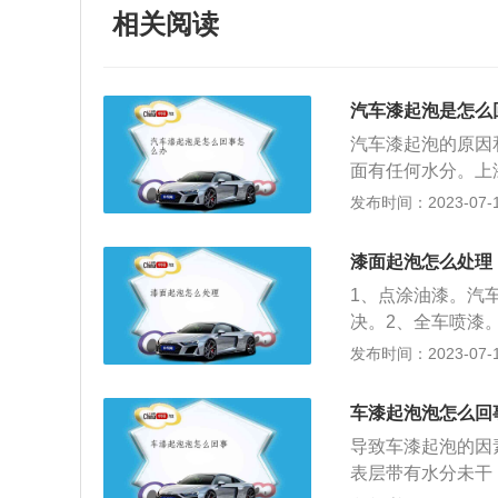
相关阅读
汽车漆起泡是怎么
汽车漆起泡的原因
面有任何水分。上
干燥后才能进入油
发布时间：2023-07-17
有水分；如果用腻
影响，很容易在油
漆面起泡怎么处理
检查，个人车主无
1、点涂油漆。汽
失；2、油漆质量
决。2、全车喷漆
很低，因为用的是
否则非常影响车身
发布时间：2023-07-17
车辆保养；3、喷
因此在车身漆面起
体厚度过厚，后期
车漆强度，防止风
可以打磨抛光来减
车漆起泡泡怎么回
打蜡。打蜡是一种
护，梅雨季节空气
导致车漆起泡的因
对车漆的氧化，抗
停车时要选择在规
表层带有水分未干
养，避免或减缓车
及无禁止停车标志