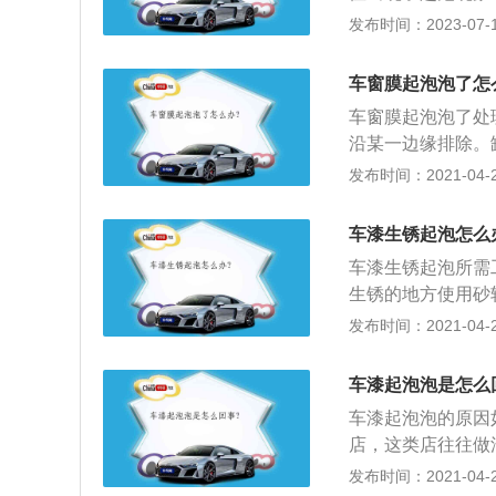
观。汽车漆面保养
发布时间：2023-07-17
法，雨水对漆面的
损。正确的做法应
车窗膜起泡泡了怎
釉、镀膜等漆面美
车窗膜起泡泡了处
香糖等，一定要及
沿某一边缘排除。
泡、微粒排除干净
发布时间：2021-04-28
一根大头针自行将
失；3、为车窗贴
车漆生锈起泡怎么
可缺少的一个项目
车漆生锈起泡所需
隐私、或遮挡紫外
生锈的地方使用砂
提升车主的驾驶体
擦拭，保持干净防
发布时间：2021-04-28
之后涂抹上腻子膏
后将车周围包裹住
车漆起泡泡是怎么
车漆干燥后，车就
车漆起泡泡的原因
店，这类店往往做
这些油漆喷到车上
发布时间：2021-04-28