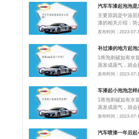
汽车车漆起泡泡是
主要原因是中涂层
漆的相关介绍：简
也是涂料的一种。
发布时间：2023-07-17
车身不容易被腐蚀
同的气车漆有不同
补过漆的地方起泡
个性，因此，汽车
1将泡刺破如有水
蒸发成蒸气，就会
让木料自然干燥，
发布时间：2023-07-17
刮掉起泡的漆皮若
空气膨胀，漆皮就
车漆起小泡泡怎样
用树脂填料填平裂
1将泡刺破如有水
蒸发成蒸气，就会
让木料自然干燥，
发布时间：2023-07-17
先刮掉起泡的漆皮
汽车喷漆一年后起