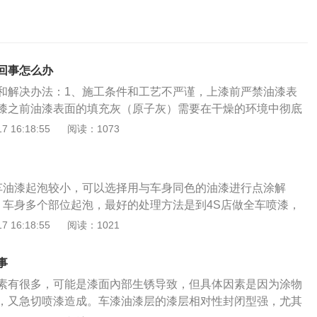
回事怎么办
和解决办法：1、施工条件和工艺不严谨，上漆前严禁油漆表
漆之前油漆表面的填充灰（原子灰）需要在干燥的环境中彻底
漆间进行喷漆；喷枪连接的空气体管道必须保持干燥，不允许
 16:18:55
阅读：1073
子填充，但腻子在喷涂前没有完全干透，喷涂质量会受到很大
漆表面形成起泡现象；解决办法：建议去专业的4S店或修理厂
法解决此问题或容易使汽车产生新的问题，造成不必要的损
车油漆起泡较小，可以选择用与车身同色的油漆进行点涂解
不好，这种问题经常发生在外面的路边店，这些店的油漆价格
。车身多个部位起泡，最好的处理方法是到4S店做全车喷漆，
低质量的油漆；解决办法：选择正规有保证的油漆，并定期做
美观。3、更换油漆。油漆质量是影响漆面起泡的重要因素，
 16:18:55
阅读：1021
漆太厚，油漆的涂装或施工人员技术有限，往往会导致油漆整
泡后，要选用质量好的油漆进行补漆。4、封釉。封釉能增加
打磨处理不好，也会为以后油漆表面起泡做铺垫；解决办法：
沙打在车身上时造成细小划痕，并且保持时间相对较长。5、
少厚度，或者去除原漆重新喷涂；4、不当的汽车停放和维
事
既传统又经济的车漆保护方法。主要作用是抑制外界有害成分
中大量水分子反向渗入漆膜，造成漆起泡；解决办法：车主在
素有很多，可能是漆面內部生锈导致，但具体因素是因为涂物
紫外线，能提升车漆光亮度。6、漆面保养。定时做漆面保
定地点停放，或者是平坦坚实的路段，不妨碍交通的地点，以
，又急切喷漆造成。车漆油漆层的漆层相对性封闭型强，尤其
漆起泡的可能，因为车辆漆面起泡是不可控的，会受到多方面
。汽车漆面起泡的其他办法：1、封釉，除了蜡的作用外，釉