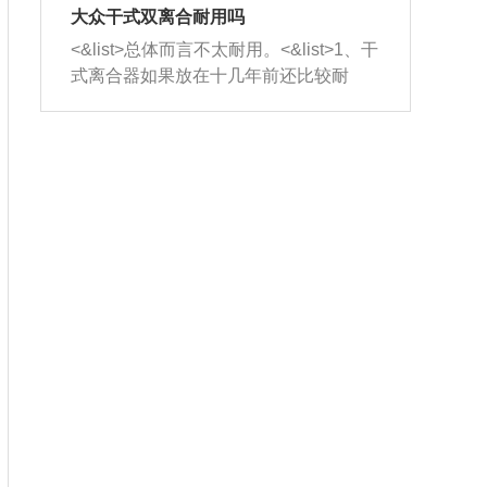
室，最后形成废气排出，就可以让三元
无法制作，需要将车辆送到修理厂或4s
造成烧机油。<&list>3、机油粘度。使用
大众干式双离合耐用吗
催化器得到清洗，排气管堵塞的情况就
店；<&list>2.车辆半轴套管防尘罩破
机油粘度过小的话，同样会有烧机油现
<&list>总体而言不太耐用。<&list>1、干
能够得到解决。
裂，破裂后会出现漏油现象，使半轴磨
象，机油粘度过小具有很好的流动性，
式离合器如果放在十几年前还比较耐
损严重，磨损的半轴容易损坏，产生异
容易窜入到气缸内，参与燃烧。<&list>
用，但是由于现在的汽车发动机动力输
响；<&list>3.稳定器的转向胶套和球头
4、机油量。机油量过多，机油压力过
出越来越高，使得干式离合器散热不足
老化，一般是使用时间过长造成的。解
大，会将部分机油压入气缸内，也会出
的缺陷也逐渐暴露出来。<&list>2、由于
决方法是更换新的质量好的转向橡胶套
现烧机油。<&list>5、机油滤清器堵塞：
干式双离合的工作环境暴露在空气中，
和球头。
会导致进气不畅，使进气压力下降，形
而离合器的散热也是通离合器罩上面的
成负压，使机油在负压的情况下吸入燃
几个小孔来进行散热。但是在行驶过程
烧室引起烧机油。<&list>6、正时齿轮或
中变速箱需要换挡，就不得不使得离合
链条磨损：正时齿轮或链条的磨损会引
器频繁工作。<&list>3、长时间的低速行
起气阀和曲轴的正时不同步。由于轮齿
驶以及过于频繁的启停，导致离合器的
或链条磨损产生的过量侧隙，使得发动
温度不断升高，而低速行驶时空气流动
机的调节无法实现：前一圈的正时和下
效率不高，无法将离合器中的热量有效
一圈可能就不一样。当气阀和活塞的运
的带走，导致离合器内部的温度不断升
动不同步时，会造成过大的机油消耗。
高，加速离合器的磨损。
解决方法：更换正时齿轮或链条。<&list
>7、内垫圈、进风口破裂：新的发动机
设计中，经常采用各种由金属和其他材