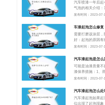
汽车喷漆一年后起
气泡的相关介绍：
坏了涂层的完整性
发布时间：2023-07-17
有补救办法，只能
办法，看看车漆保
车漆起泡怎么修复
车子以前喷过漆，
需要打磨该涂层，
好：起泡的原因有
有就是，在做钣金
发布时间：2023-07-17
成起泡的原因。再
了反应也会引起起
汽车漆起泡是怎么
空气太潮湿，漆的
可能是油漆质量不
的边角，很多很多
漆保养措施：1、
美的效果。
的雨渍会逐渐缩小
发布时间：2023-07-17
渍，如果不及时用
擦拭车辆：清洗后
汽车漆起泡怎么处
切忌使用干布、干
汽车漆起泡如果起
流的方向自上而下
位出现了起泡现象