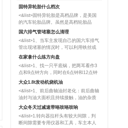
固特异轮胎什么档次
<&list>固特异轮胎是高档品牌，是美国
的汽车轮胎品牌。虽然是高档轮胎品
牌，但是中高低端的轮胎都有生产，这
国六排气管堵塞怎么清理
也是为了更好的开拓市场。
<&list>1、当车主发现自己的国六车排气
管出现堵塞的情况时，可以利用铁丝或
者是细棍，直接将杂物给取出来，如果
在家拿什么练方向盘
堵塞情况比较严重，也可以采取应急措
<&list>1、找一只平底锅，把两耳看作3
施。 <&list>2、直接利用木棍将所有的
点和9点钟方向，同时在6点钟和12点钟
杂物推到排气管里面的位置处，然后将
方向做一个标记。 <&list>2、双手握住
三元催化器拆解开，就可以将堵塞的东
大众1.8t发动机烧机油
平底锅两耳，然后往左打半圈、一圈、
西取出来。但如果是因为积碳过多引起
<&list>1、前后曲轴油封老化：前后曲轴
一圈半的练习，往右同样也要打相同的
的堵塞，就需要将三元催化器泡在草酸
油封与油大面积且持续接触，油的杂质
圈数。 <&list>3、最后强调要反复练
中进行清洗。 <&list>3、也可以利用清
和发动机内持续温度变化使其密封效果
习，这样就可以形成肌肉记忆，在真实
大众冬天过减速带咯吱咯吱响
洗剂对堵塞的情况得到解决，将清洗剂
逐渐减弱，导致渗油或漏油。<&list>2、
驾驶车辆时，不需要记忆也能打好方
放在燃油箱中，与燃油混合后，车辆启
<&list>1.转向器拉杆头有较大间隙，判
活塞间隙过大：积碳会使活塞环与缸体
向。
动时，就可以和汽油一起进入到燃烧
断间隙需要专用仪器和工具，车主本人
的间隙扩大，导致机油流入燃烧室中，