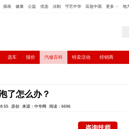
插画
健康
公益
优选
法制
守艺中华
应急中国
更多
地
选车
报价
汽修百科
特卖活动
经销商
泡了怎么办？
8:55
原创
来源：中华网
阅读：6696
咨询技师