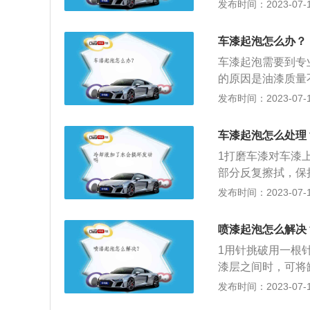
是组份份漆在完全
发布时间：2023-07-17
的影响。漆面起泡
面还可以增加油漆
最底层水蒸气会因
中有水蒸气，也能
较长，可以达到3
泡也可能是喷漆全
不太重视或者施工
车漆起泡怎么办？
做。第一次封釉时
边店，这种店通常
流，后期如果打磨
但是，在后续的密
车漆起泡需要到专
有可能出现一些难
使用，然后补釉，
的原因是油漆质量
和一定的技术性，
蜡是保护车漆最传
后，油漆就会发生
发布时间：2023-07-17
补腻子，以后要在
涂料的氧化，抗紫
汽车喷漆时，维修
枪联接的气体管路
雨或洗车时会失去
件和技术需要很高
方面，都将会导致
车漆起泡怎么处理
形成一层透明的保
接的空气管道必须
有可能造成漆液龌
1打磨车漆对车漆
右。膜本身的材料
吹日晒淋雨，也很
部分反复擦拭，保
会影响到美观大方
再次反复打磨。4
发布时间：2023-07-17
出现降水进到，造
后，使用砂纸再次
此，一旦发觉车漆
后，将准备好的面
喷漆起泡怎么解决
维修，假如起泡总
1用针挑破用一根
漆层之间时，可将
水打磨至平整，使
发布时间：2023-07-17