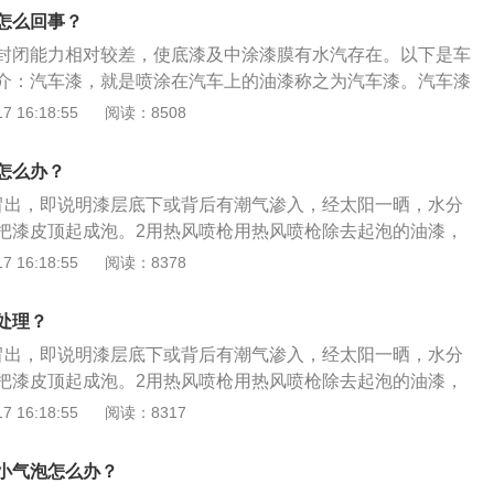
怎么回事？
封闭能力相对较差，使底漆及中涂漆膜有水汽存在。以下是车
介：汽车漆，就是喷涂在汽车上的油漆称之为汽车漆。汽车漆
作用：汽车喷上油漆涂料，不仅使车体表面形成一种保护膜，
 16:18:55
阅读：8508
、还可以延长汽车的使用寿命，更是给人一种美观的享受。不
的效果，选择不同的漆种、不同的颜色，可以展现出车的不同
怎么办？
漆对于汽车本身来说至关重要。
冒出，即说明漆层底下或背后有潮气渗入，经太阳一晒，水分
把漆皮顶起成泡。2用热风喷枪用热风喷枪除去起泡的油漆，
然后刷上底漆。3重新上漆最后再在整个修补面上重新上漆。4
 16:18:55
阅读：8378
泡中无水，就可能是木纹开裂，内有少量空气，经太阳一晒，
会鼓起来。5重新上漆面对这种情况，先刮掉起泡的漆皮，再
处理？
纹，重新上漆，在刮去漆皮后，直接涂上微孔漆。
冒出，即说明漆层底下或背后有潮气渗入，经太阳一晒，水分
把漆皮顶起成泡。2用热风喷枪用热风喷枪除去起泡的油漆，
然后刷上底漆。3重新上漆最后再在整个修补面上重新上漆。
 16:18:55
阅读：8317
，再用树脂填料填平裂纹，重新上漆。
小气泡怎么办？