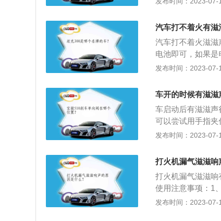
发布时间：2023-07-17
在高速踩刹车时，
调皮带轮和与皮带
到方向盘，造成方
带上有油污，如果
换。另外，如果刹
汽车打不着火有滋
螺栓，使压缩机的
面，使刹车盘偏摆量
汽车打不着火滋滋
可以用手压一下皮
湿度大或发动机大
电池即可，如果是
换；皮带的张紧轮
坏：此时需要去4
发布时间：2023-07-17
动挡车启动时档位
火，还有一些手动
车开的时候有滋滋
在其他档位，自然
车启动后有滋滋声
安全隐患。
可以尝试用手指夹
下进行，扭转角度
发布时间：2023-07-17
1.简介：汽车的
缸”发动机直接报
打火机漏气滋滋响
发动机上的皮带分
打火机漏气滋滋响
在车子的使用周期
使用注意事项：1
般在5至12万公
簧和游丝因为空间
发布时间：2023-07-17
议必须更换，因为
考说明书调节火焰
贵。水泵皮带更换