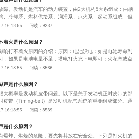
轴承损坏，皮带无法带动他们，由滚动摩擦转为滑动摩擦，也
、断裂，花健齿磨损等，这种情况要到修理厂或者4s店请专业
；需要更换损坏的轴承。8、可能供油系统有问题，可能油压
故障。发动机是汽车的动力装置，由2大机构5大系组成：曲柄
修。
，建议去汽修厂用汽车电脑检测仪，好好检查一下，然后排除
构、冷却系、燃料供给系、润滑系、点火系、起动系组成，但
马达空转；需要检查出空转原因然后再进行维修。10、飞软齿
少一个点火系统。冷却系：一般由水箱、水泵、散热器、风
 16:18:55
阅读：9237
齿圈。11、汽油质量问题。需要更换质量高的汽油。
表和放水开关等组成。汽车发动机采用两种冷却方式，即空气
般汽车发动机多采用水冷却。润滑系：发动机润滑系由机油
不着火是什么原因？
滤清器、油道、限压阀、机油表、感压塞及油尺等组成。
滋响打不着火原因的介绍：原因：电池没电：如是电池寿命到
可，如果是电池电量不足，搭电打火充下电即可；火花塞或点
需要去4S店或汽修店检查；车辆无汽油，打不着火；挡位不
 16:18:55
阅读：8566
时挡位一定要放在P挡或N挡上，如果放在R或者D挡上就会打
手动挡车如果不踩离合也会打不着火。解决方案：使用预备的
滋声是什么原因？
；找别的车搭电启动；致电投保的保险公司寻求救援。
很大概率是发动机皮带问题。以下是关于发动机正时皮带的部
皮带（Timing-belt）是发动机配气系统的重要组成部分。通
配合一定的传动比来保证进、排气时间的准确。用途：正时皮
 16:18:55
阅读：8539
下。上部连接是发动机缸盖的正时轮、下部连接是曲轴正时
是凸轮轴，这个凸轮轴上有凸轮，接触点是小摇臂，摇臂通过
声是什么原因？
力产生压力，起到顶起的作用。
有爆炸、燃烧的危险，要先将其放在安全处。下列是打火机的