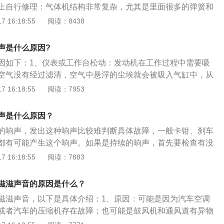
止自行修理：气体机结构非常复杂，尤其是里面很多的弹簧和
度的问题，没有专用工具的话，拆开后无法装回。调节火焰：
 16:18:55
阅读：8438
经常调节火焰,火焰一旦调整好，轻易不要再去动，调节的过程
上的要点，不能一次超过10度，并且特别提醒，有些调节装置
声是什么原因?
器会报废。使用洁净的气体充气：建议用专卖气瓶,虽然专卖也一
因如下：1、仪表或工作台松动：发动机在工作过程中需要吸
大城市一般有保障，如果要用普通气瓶充气，一定要选择洁净
空气没有经过滤清，空气中悬浮的尘埃就会被吸入气缸中，从
充气前压下气瓶嘴闻一下，如果无味，则说明气体可行。
缸的磨损；较大的颗粒进入活塞与气缸之间，会造成严重的“拉
 16:18:55
阅读：7953
清器装在化油器或进气管的前方，起到滤除空气中灰尘、砂粒的
进入足量、清洁的空气。2、离合器故障：另外可尝试将机油
声是什么原因？
油门是否会存在异响，如果没有就可能是离合器的问题，涡轮
的响声，发出这种响声比较难判断具体故障，一般卡钳、刹车
生的压缩空气气流声，发动机在拉转速的时候或者油门踏板踩
都有可能产生这个响声。如果是持续的响声，首先要检查有没
动机的噪音就越大；踩油门的时候轻一点，不要踩到底，猛地
不良会导致碟与片长时间摩擦，在一定条件下会发出异响。如
 16:18:55
阅读：7883
种异响。
出现异响可能是新片与摩擦块尺寸不一致所造成。高速踩刹车
1、车身发抖：检查发动机所连接的真空管，确认换机油或做
滋滋声音的原因是什么？
掉该真空管，造成混合气泄漏；其次，确认车辆在保养时是否
滋滋声音，以下是具体介绍：1、原因：可能是因为汽车空调
成发动机节气门“学习值”消失，致使发动机怠速过低，从而出
或者汽车的压缩机存在故障；也可能是鼓风机和通风道有异物
方向盘抖动：一般说来，刹车盘平面偏摆量超过0.05毫米，车辆
不熟悉拆装步骤，最好还是去4s店进行维修。2、处理办法:空