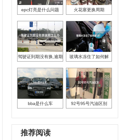
epc灯亮是什么问题
火花塞更换周期
驾驶证到期没有换,逾期
玻璃水冻住了如何解
怎么办??
决？
bba是什么车
92号95号汽油区别
推荐阅读