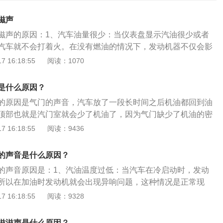
滋声
滋声的原因：1、汽车油量很少：当仪表盘显示汽油很少或者
汽车就不会打着火。在没有燃油的情况下，发动机器不仅会影
还会影响油泵的寿命。需要及时给汽车加油。2、曲轴位置传
 16:18:55
阅读：1070
轴位置传感器是集中控制系统中最重要的传感器，是点火系统
用的传感器，如果这个配件出现问题，电脑就不会检测到转速
是什么原因？
会打着火了。需要去4s店进行维修。3、发动机故障：发动机
的原因是气门的声音，汽车放了一段长时间之后机油都回到油
动机和点火开关上。如果启动机的驱动齿轮磨损严重，动能就
顶部也就是汽门室就会少了机油了，因为气门缺少了机油的密
，发动机自然发动不了；点火开关的连接线路出现问题，启动
汽车皮带松了，会出现滋滋响的情况，应该到维修店检查一下
 16:18:55
阅读：9436
发动机肯定发动不了。需要更换磨损严重店驱动齿轮。4、电
紧看看效果如何。平常应该注意皮带的保养，松紧要适度才
长时间不开、电瓶的使用寿命到了、电解液不足或漏液、保险
拽一拽皮带，感觉过松或者过紧时再找修理厂检修比较好。如
电瓶等情况下，汽车的电瓶就会没电，按一下喇叭，如果不响
的声音是什么原因？
踩刹车就出现滋滋响，说明刹车片磨损到了极限，已经开始磨
就说明电瓶没电了。需要给电瓶充电。5、积碳过多：积碳过
的声音原因是：1、汽油温度过低：当汽车在冷启动时，发动
应该尽快去修理厂进行检修，尽快查明滋滋响原因，不要再强
嘴喷油就不会很好，火花塞点火也不好，就会导致汽车打不着
所以在加油时发动机就会出现异响问题，这种情况是正常现
积碳。6、启动汽车的时候要注意档位，启动车辆的时候档位
温度上来后，踩油门异响问题就可以解决；2、发动机机油缺
 16:18:55
阅读：9328
者n档，一旦将档位放在r档或者d档上就会打不着火，及时调整
作用从而导致零件摩擦产生异响，这种情况要及时对汽车机油
可能是水泵，空调压缩机离合器，发电机，方向助力泵，皮带
车半轴损坏：汽车半轴损坏引起加油门出现异响的原因也有很
滋滋声是什么原因？