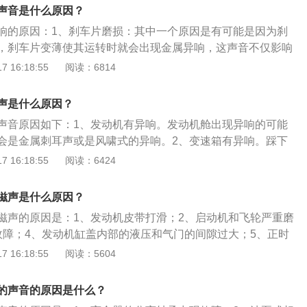
程一定要注意说明书上的要点，不能一次超过10度,并且特别提
够所致。如果老化不严重，可以通过调节涨紧度解决并继续使
声音是什么原因？
超过90度后，机器会报废。3、使用洁净的气体充气：建议用
老化不严重，即使超出了厂家规定的里程，也可以继续使用，
响的原因：1、刹车片磨损：其中一个原因是有可能是因为刹
卖也一样有售假现象，但大城市一般有保障,如果要用普通气瓶充
，刹车片变薄使其运转时就会出现金属异响，这声音不仅影响
的,简单的方法是充气前压下气瓶嘴闻一下,如果无味,则说明气
，而且对于车辆的制动性能也会有些影响，所以要去4S店进行
 16:18:55
阅读：6814
将气体在阳光下直晒：气体机直晒的结果不是爆炸，而是气管
、刹车盘里进入了杂物：也有可能是因为刹车盘里进入了杂
,在点火的一瞬间，气体会冲破密封,致使密封失灵而造成永久泄
碎钉子等，也会引起车辆行驶中有异响。3、刹车片挡板变
声是什么原因？
板变形，在车辆行驶过程中会蹭到旋转中的轮胎，也会发出异
声音原因如下：1、发动机有异响。发动机舱出现异响的可能
要及时到维修店进行检查维修更换。
会是金属刺耳声或是风啸式的异响。2、变速箱有异响。踩下
没有，换档时会有类似吹口哨的声音。3、磨损有异响。在开
 16:18:55
阅读：6424
总有车身某部位的一些异响，声音并不大，并且也不影响正常
滋的声音解决办法如下：1、发动机有异响。发动机异响标志
滋声是什么原因？
技术状态已发生变化。主要是因有些零件磨损过甚或装配、调
滋声的原因是：1、发动机皮带打滑；2、启动机和飞轮严重磨
异响尚可预告发动机将可能发生事故性损伤，因而当发动机出
故障；4、发动机缸盖内部的液压和气门的间隙过大；5、正时
修理，防止故障扩大。2、变速箱有异响。变速器零件较多，
动皮带老化；7、三元催化器故障；8、发动机温度过低。汽车
 16:18:55
阅读：5604
比较复杂，在分析判断时应注意：是否与特定的速度有关，如
、将钥匙插入点火开关内，向上拧一个卡位让油泵启动供油，
50Km/h左右比较明显。是否与某些档位有关，这对于判断变速
、踩住离合器，将钥匙再向上拧启动车辆；3、踩下离合器，挂
若某档发响，肯定与影响该档传动的部件有关；若所有档均发
的声音的原因是什么？
合齿轮轴故障或变速器缺油。是否与特定的动作有关，如加、