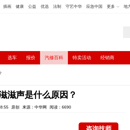
插画
健康
公益
优选
法制
守艺中华
应急中国
更多
地
选车
报价
汽修百科
特卖活动
经销商
？
滋滋声是什么原因？
8:55
原创
来源：中华网
阅读：6690
咨询技师