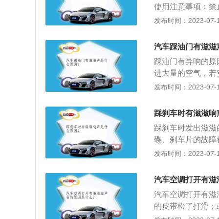
使用注意事项：禁
游丝因为空间和硬
发布时间：2023-07-17
拿到机器后不可以
一定要注意说明书
汽车踩油门有滋滋
超过90度后，机
踩油门有异响的原
样有售假现象，但
进大量的空气，若
的，简单的方法是
而加速活塞组及气
发布时间：2023-07-17
缸”现象，空气滤
作用，保证气缸中
踩刹车时有滋滋响
标尺拔出再检查踩
踩刹车时发出滋滋
增压器在工作时产
碟、刹车片的故障
的较深的时候，发
有拖刹，卡钳复位
发布时间：2023-07-17
踩到底就会产生这
果是刚装上新片就
抖动的原因如下：
汽车空调打开有滋
其他保养时是否碰
汽车空调打开有滋
断开过蓄电池，造
的皮带松了打滑；
现抖动现象。2、
在里面。如果自己