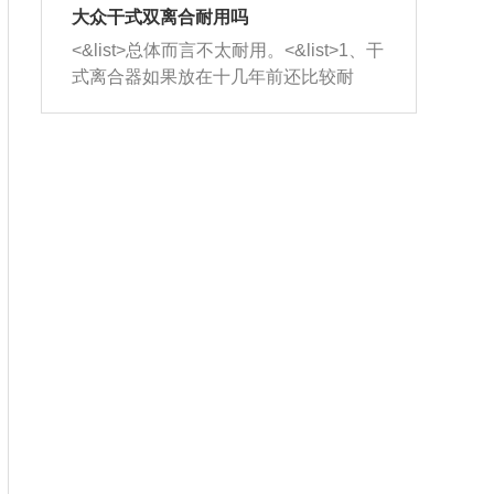
室，最后形成废气排出，就可以让三元
无法制作，需要将车辆送到修理厂或4s
造成烧机油。<&list>3、机油粘度。使用
大众干式双离合耐用吗
催化器得到清洗，排气管堵塞的情况就
店；<&list>2.车辆半轴套管防尘罩破
机油粘度过小的话，同样会有烧机油现
<&list>总体而言不太耐用。<&list>1、干
能够得到解决。
裂，破裂后会出现漏油现象，使半轴磨
象，机油粘度过小具有很好的流动性，
式离合器如果放在十几年前还比较耐
损严重，磨损的半轴容易损坏，产生异
容易窜入到气缸内，参与燃烧。<&list>
用，但是由于现在的汽车发动机动力输
响；<&list>3.稳定器的转向胶套和球头
4、机油量。机油量过多，机油压力过
出越来越高，使得干式离合器散热不足
老化，一般是使用时间过长造成的。解
大，会将部分机油压入气缸内，也会出
的缺陷也逐渐暴露出来。<&list>2、由于
决方法是更换新的质量好的转向橡胶套
现烧机油。<&list>5、机油滤清器堵塞：
干式双离合的工作环境暴露在空气中，
和球头。
会导致进气不畅，使进气压力下降，形
而离合器的散热也是通离合器罩上面的
成负压，使机油在负压的情况下吸入燃
几个小孔来进行散热。但是在行驶过程
烧室引起烧机油。<&list>6、正时齿轮或
中变速箱需要换挡，就不得不使得离合
链条磨损：正时齿轮或链条的磨损会引
器频繁工作。<&list>3、长时间的低速行
起气阀和曲轴的正时不同步。由于轮齿
驶以及过于频繁的启停，导致离合器的
或链条磨损产生的过量侧隙，使得发动
温度不断升高，而低速行驶时空气流动
机的调节无法实现：前一圈的正时和下
效率不高，无法将离合器中的热量有效
一圈可能就不一样。当气阀和活塞的运
的带走，导致离合器内部的温度不断升
动不同步时，会造成过大的机油消耗。
高，加速离合器的磨损。
解决方法：更换正时齿轮或链条。<&list
>7、内垫圈、进风口破裂：新的发动机
设计中，经常采用各种由金属和其他材