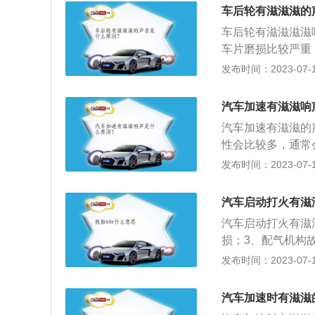
再去动，调节的过
水泵皮带涨紧力不
车后轮有滋滋滋的
醒，有些调节装置
用。水泵皮带如果
车后轮有滋滋滋滋
专卖气瓶,虽然专
视情况需要更换。
车片磨损比较严重
气,一定要选择洁净
车辆的驾驶舒适感
发布时间：2023-07-17
体可行。4、禁止
维修或者更换。2
内集结大量混合气
物，比如小石头，
露。
汽车加速有滋滋响
形：如果刹车片挡
汽车加速有滋滋的
响。遇到这些情况
性会比较多，通常
离合器或油门后又
发布时间：2023-07-17
车踩油门或刹车时
驾驶。车加速有滋
汽车启动打火有滋
发动机某一机构的
汽车启动打火有滋
整不当引起。有些
损；3、配气机构
现异响时，应及时
链条故障；6、传
发布时间：2023-07-17
引起响声的原因也
的启动步骤是：1
有些行星齿发响在
电气设备自检；2
器故障十分重要，
汽车加速时有滋滋
挡松手刹即可。
响，则往往是常啮