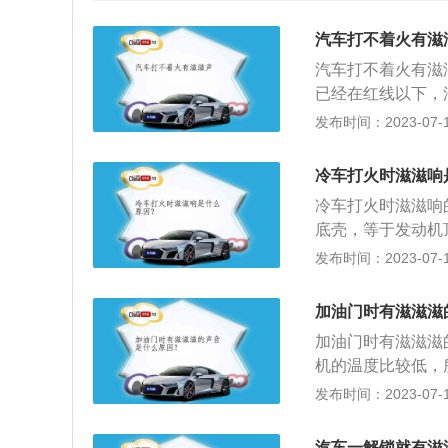
汽车打不着火有滋
汽车打不着火有滋
已经在红线以下，
响发动机的寿命，
发布时间：2023-07-17
感器出现故障：曲
和燃油喷射系统共
冷车打火时滋滋响
信号，汽车也就不
冷车打火时滋滋响
故障主要表现在启
底壳，等于发动机
不会传送给发动机
封和润滑，有时候
发布时间：2023-07-17
机都不会动，那么
皮带，适当的紧一
瓶没电：汽车如果
行，自己可以用手
丝烧坏、过度使用
加油门时有滋滋滋
果车辆行驶时，一
或者声音很小，那
加油门时有滋滋滋
到刹车盘了，这时
多的情况下，喷油
机的温度比较低，
行开车了。
火。需要及时清理
象，当汽车发动机
发布时间：2023-07-17
一定要放在p档或
失：会影响其润滑
档位就可以。7、
进行更换；3、汽
汽车一解锁就有滋