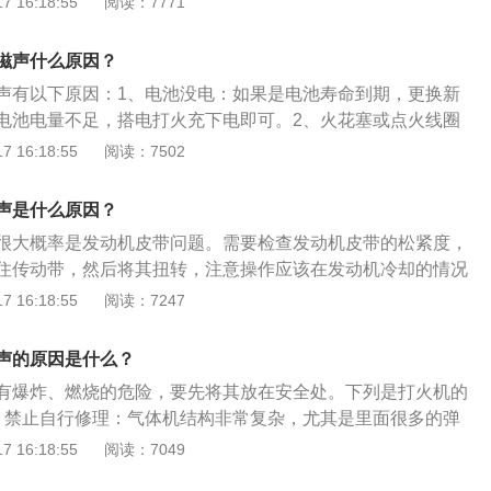
 16:18:55
阅读：7771
刹车踏板会有轻微跳动，这种跳动也会通过相关转向系统传递
打滑，在打滑的过程中就会发出尖锐的摩擦音，检查是不是皮
向盘左右抖动。刹车盘在正常磨损后超过极限厚度，必须更
是油污使皮带打滑清洁干净。如果不是需要调节压缩机的位置
车盘磨损没有超过最小极限厚度，那么用机床加工一下摩擦表
滋声什么原因？
皮带紧一些，就可以增大摩擦力；如果是皮带松了发出异响，
小于0.05毫米后，即可重新使用。3、车辆“卡得慌”：车辆在
声有以下原因：1、电池没电：如果是电池寿命到期，更换新
带的张紧度，太松调紧一些，皮带使用太久了就需要进行更
负荷时都可能造成点火不良，产生“一抖一抖”的现象。
电池电量不足，搭电打火充下电即可。2、火花塞或点火线圈
损坏，也是会存在异响，需要更换新的张紧轮。
S店或汽修店检查；车辆无汽油，打不着火。3、档位不对：自
 16:18:55
阅读：7502
一定要放在P挡或N挡上，如果放在R或者D挡上就会打不着
挡车如果不踩离合也会打不着火。有时候停车时比较粗心，放
声是什么原因？
就会造成打不着火的现象，而且如果档位不正确，也容易造成
很大概率是发动机皮带问题。需要检查发动机皮带的松紧度，
住传动带，然后将其扭转，注意操作应该在发动机冷却的情况
一般要在90度以下，否则就要进行调整。以下是皮带的资料：
 16:18:55
阅读：7247
正时皮带负责气门的开启时刻，如果气门开启混乱，就会“顶气
废。一旦正时皮带断开，瞬间报废，所以要定期更换正时皮带。
声的原因是什么？
正时皮带和水泵皮带，正时有皮带和链条两种，链条免维护，
有爆炸、燃烧的危险，要先将其放在安全处。下列是打火机的
内不用管它！皮带作为橡胶件会老化，需要更换，更换里程一
、禁止自行修理：气体机结构非常复杂，尤其是里面很多的弹
里之间。2.更换：正时皮带如果到了厂家建议的更换里程，个人建
和硬度的问题，没有专用工具的话，拆开后无法装回。2、参
 16:18:55
阅读：7049
正时皮带断裂会造成凸轮轴顶坏气门的故障，维修费用较昂
：拿到机器后不可以经常调节火焰,火焰一旦调整好，轻易不要
里程一般为5万公里，期间如果起动或起步有吱吱的鸣响多为