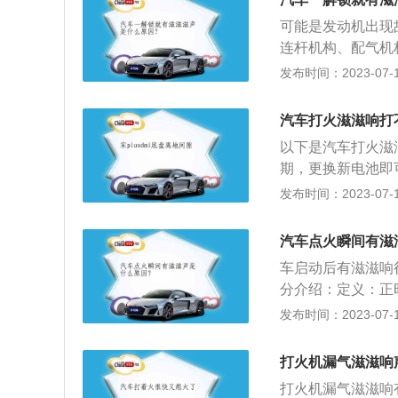
张紧轮这些附件的
多，包括半轴扭曲
会产生吱吱的声音
可能是发动机出现
人士进行检查和维
不够或油泵有故障
连杆机构、配气机
故障。9、发动机
是柴油机比汽油机
发布时间：2023-07-17
圈打滑；需要加固
扇、节温器、水温
冷却和水冷却。一
汽车打火滋滋响打
泵、集滤器、机油
以下是汽车打火滋
期，更换新电池即
火线圈坏了：此时
发布时间：2023-07-17
对：自动挡车启动
不着火，还有一些
汽车点火瞬间有滋
启动电源进行启动
车启动后有滋滋响
分介绍：定义：正时
过与曲轴的连接并
发布时间：2023-07-17
带的作用是承上启
轮；正时轮连接的
打火机漏气滋滋响
正时皮带带来的动
打火机漏气滋滋响