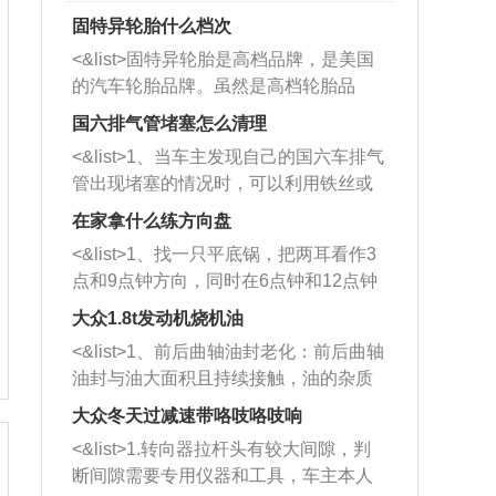
固特异轮胎什么档次
<&list>固特异轮胎是高档品牌，是美国
的汽车轮胎品牌。虽然是高档轮胎品
牌，但是中高低端的轮胎都有生产，这
国六排气管堵塞怎么清理
也是为了更好的开拓市场。
<&list>1、当车主发现自己的国六车排气
管出现堵塞的情况时，可以利用铁丝或
者是细棍，直接将杂物给取出来，如果
在家拿什么练方向盘
堵塞情况比较严重，也可以采取应急措
<&list>1、找一只平底锅，把两耳看作3
施。 <&list>2、直接利用木棍将所有的
点和9点钟方向，同时在6点钟和12点钟
杂物推到排气管里面的位置处，然后将
方向做一个标记。 <&list>2、双手握住
三元催化器拆解开，就可以将堵塞的东
大众1.8t发动机烧机油
平底锅两耳，然后往左打半圈、一圈、
西取出来。但如果是因为积碳过多引起
<&list>1、前后曲轴油封老化：前后曲轴
一圈半的练习，往右同样也要打相同的
的堵塞，就需要将三元催化器泡在草酸
油封与油大面积且持续接触，油的杂质
圈数。 <&list>3、最后强调要反复练
中进行清洗。 <&list>3、也可以利用清
和发动机内持续温度变化使其密封效果
习，这样就可以形成肌肉记忆，在真实
大众冬天过减速带咯吱咯吱响
洗剂对堵塞的情况得到解决，将清洗剂
逐渐减弱，导致渗油或漏油。<&list>2、
驾驶车辆时，不需要记忆也能打好方
放在燃油箱中，与燃油混合后，车辆启
<&list>1.转向器拉杆头有较大间隙，判
活塞间隙过大：积碳会使活塞环与缸体
向。
动时，就可以和汽油一起进入到燃烧
断间隙需要专用仪器和工具，车主本人
的间隙扩大，导致机油流入燃烧室中，