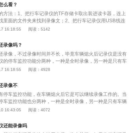
直接查看录像：现在的行车记录仪大部分都自带有显示屏，只
怎么看？
仪上的按钮，选择预览模式，即可在显示屏上翻看已经录好的
的方法：1、把行车记录仪的TF存储卡取出装进读卡器，连上
找里面的文件夹来找到录像文；2、把行车记录仪用USB线连
行车记录仪识别为大容量存储设备，有时候有行车记录仪屏幕
 16:18:55
阅读：5142
选择存储设备，打开后就可以读取里面的内容；4、很多行车记
，也可以在行车记录仪上回放，一般是先暂停录像然后按MOD
还录像吗？
找到已录好的视频，点击OK就可以播放了。
还录像，不过录像时间并不长，毕竟车辆熄火后记录仪是没有
仪的停车监控功能分两种，一种是全时录像，另一种是只有车
启短时间的录像。行车记录仪白天是借助汽车电量进行工作
 16:18:55
阅读：4928
火之后行车记录仪工作就会停止，虽然很多记录仪机身自带电
只能待机四五个小时，有些电池的电量仅能够维持半个小时左
还录像不
仪停车熄火后不能继续长久录像。
有停车监控功能，在车辆熄火后它是可以继续录像工作的。当
停车监控功能也分两种，一种是全时录像，另一种是只有车辆
短时间的录像。行车记录仪的功能：1、将所拍到的画面进行
 16:43:05
阅读：4072
生交通事故时还原事故现场，为警察提供破案线索。2、对于
以将其作为辩解证据。3、记录自驾游的路线，提供了乐趣。
仪还能录像吗
控使用，避免自己的汽车受到损害。如果车被轻微刮蹭对方却