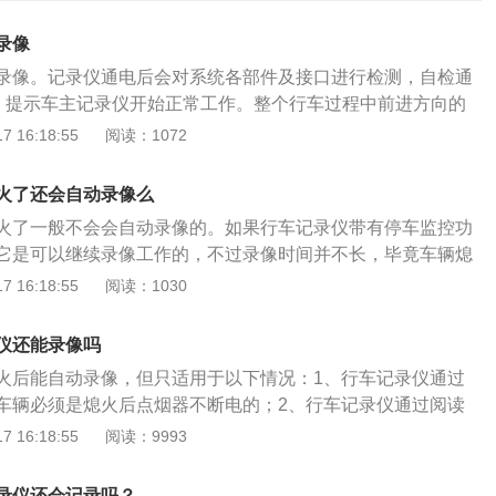
录像
录像。记录仪通电后会对系统各部件及接口进行检测，自检通
响，提示车主记录仪开始正常工作。整个行车过程中前进方向的
，还可以记录汽车内外语音，其目的主要是为了在发生交通事
 16:18:55
阅读：1072
有行车记录仪都可以循环录像的。若不能循环录像，有很多原
排查：1、请看是否将循环录像功能关闭了。若关闭则无法循
火了还会自动录像么
认卡为原装卡，若是自配的卡，请确认是否是C4或C4以上卡速
火了一般不会会自动录像的。如果行车记录仪带有停车监控功
速不够或是黑卡，有可能导致机器不能循环录像甚至不能录
它是可以继续录像工作的，不过录像时间并不长，毕竟车辆熄
否开启录像锁定功能，若锁定视频过长，因为锁定视频无法删
充电的。一般的记录仪在汽车熄火后十几秒内就会关机，自然
 16:18:55
阅读：1030
环录像。4、请检查卡里面锁定文件是否过多，若过多，则会
记录，因为行车记录仪内置电池小的原因导致的。行车记录仪
致无法循环。请将这些文件删除即可。5、请确认是否有其他
中的影像及声音等相关资讯的仪器。安装行车记录仪后，能够
如将卡取出，用非专业读卡器读取，有些设备会将文件写入卡
仪还能录像吗
程的视频图像和声音，可为交通事故提供证据。喜欢自驾游的
录像，请将卡在产品上格式化后再用。
火后能自动录像，但只适用于以下情况：1、行车记录仪通过
记录征服艰难险阻的过程。开车时边走边录像，同时把时间、
车辆必须是熄火后点烟器不断电的；2、行车记录仪通过阅读
记录在录像里，相当“黑匣子”。也可在家用作DV拍摄生活乐
电；3、行车记录仪设置了停车监控功能或缩时录影功能，或
 16:18:55
阅读：9993
监控使用。平时还可以做停车监控，安装行车记录仪，视频资
；行车记录仪的停车监控功能分两种，一种是全时录像，另一
果裁剪，在责任事故发生后则无法提供帮助。也是为了防止现
震动时才开启短时间的录像，但是还没有能够熄火后连续持久
免的碰瓷行为。
录仪还会记录吗？