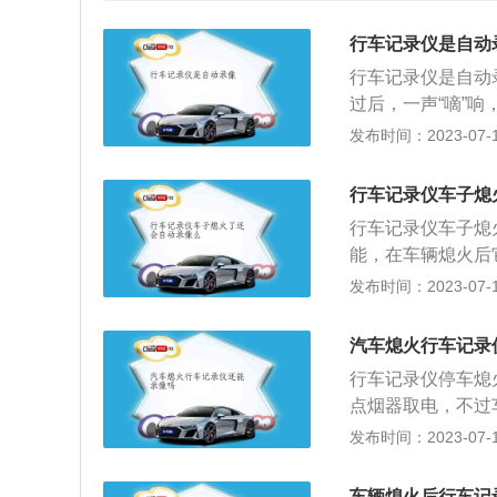
行车记录仪是自动
行车记录仪是自动
过后，一声“嘀”
所有影像均可记录
发布时间：2023-07-17
故时有效取证。所
因，请按以下步聚
行车记录仪车子熄
环录像。2、请确
行车记录仪车子熄
的正品原装卡，卡
能，在车辆熄火后
像。3、请检查是
火后记录仪是没有
发布时间：2023-07-17
法，故导致不能循
也就不能实现停车
耗尽存储空间，导
即记录车辆行驶途
文件在卡里面，比
汽车熄火行车记录
记录汽车行驶全过
内，导致无法循环
行车记录仪停车熄
人，还可以用它来
点烟器取电，不过
速度、所在位置都
灯或其他常电来取
发布时间：2023-07-17
趣，或者作为家用
者是移动移侦功能
料不可以裁剪，如
种是只有车辆发生
在社会那些不可避
车辆熄火后行车记