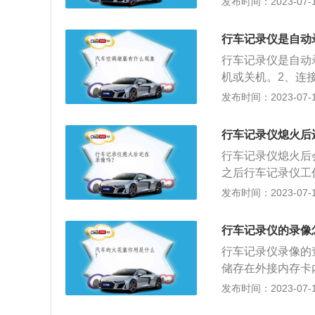
发布时间：2023-07-17
骑自行车、摩托车
下就可以找到已录好
车记录仪，司机可
录仪，比如盯盯拍
了然，交警处理事
行车记录仪是自动
看录制好的视频。
有效证据，营造安
行车记录仪是自动
机或关机。2、连
机。3、录像模式
发布时间：2023-07-17
时，按OK键停止
照。5、预览模式
行车记录仪熄火后
件，按OK键播放
行车记录仪熄火后
之后行车记录仪工
的视频图像和声音
发布时间：2023-07-17
录仪安装方法：1
装摄像头；4、将
行车记录仪的录像
插上内存卡，按电
行车记录仪录像的
式；3、选择录像
储存在外接内存卡
2、通过连接行车
发布时间：2023-07-17
PP，通过无线网