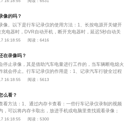
 16:18:55
阅读：6531
，万一和他们产生了刮碰，有可能会被敲诈勒索，如果有了行
的视频，点击OK即可以播放。4、有些带WIFI功能的行车记
为自己提供有效的证据。将监控录像记录回放，事故责任一目
行车记录仪，就可以利用相对应的手机APP直接在手机里面查
故快速准确；既可快速撤离现场恢复交通，又可保留事发时的
录像的吗？
全畅通的交通环境。
录像。以下是行车记录仪的使用方法：1、长按电源开关键开
接充电器时，DVR自动开机，断开充电器时，延迟5秒自动关
DVR开机后会自动进入录像状态，录像指示符号闪烁。录像
 16:18:55
阅读：6416
。4、拍照模式。开机后按模式键选择拍照模式，按OK键进行拍
。开机后按模式键选择预览模式，按上翻/下翻键选择视频文
还在录像吗？
或暂停，按模式键退出。
会停止录像，其是借助汽车电量进行工作的，当车辆断电熄火
作就会停止。行车记录仪的作用是：1、记录汽车行驶全过程
；2、当作停车监控；3、可以提供画面帮助处理事故。行车记
 16:18:55
阅读：5613
、安装行车记录仪后视镜；2、布置线路；3、在后牌照附近安
摄像头线束连接行车记录仪即可。行车记录仪使用方法是：1、
怎么看？
源键开机；2、按模式键可以选择录像、拍照、预览三种模
查看方法：1、通过内存卡查看：一些行车记录仪录制的视频
模式会自动进入录像。
内，可以将内存卡取出，放进手机或电脑里查找观看录像；
记录仪查看：有一部分行车记录仪带有WIFI，手机下载专用的A
 16:18:55
阅读：5300
络与手机连接，再根据APP上的指引，即可在手机上直接查看；