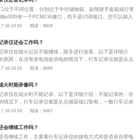
录仪。如果是依靠内置电池来进行供电，那么行车记录仪可以
接口位于不同位置，分别位于中控储物箱、副驾驶手套箱或行李
短，一般电池供电也就只能待机四到五个小时左右，有些电池
驰e300l有一个PCMCIA接口，而不是USB接口。您可以插入
能待机半个小时左右，所以是不能长时间录像的。全时录像：
能可直接在屏幕下方播放MP3。您还可以将卡上的歌曲复制到中
 16:18:55
阅读：9828
录仪仍旧可以保持24小时的录像工作，前提是行车记录仪有足
，在那里播放音乐。汽车USB接口功能：1、为手机等移动设
般需要连接车上可连续供电的部位才可以长久保持工作；如果
听音乐的外部存储设备3、如果导航支持互连，还可以与手机、i
坚持很长时间的，电池没电行车记录仪就会关机了。短时录
记录仪还会工作吗？
使用USB播放音乐？媒体可以通过四种方式播放：CD、蓝牙、U
汽车发生震动的时候才会开启短时间的录像，比如受到碰撞、
记录仪在熄火以后不能继续，除非进行改装。以下是详细介
使用iTunes或任何移动助手软件将音乐导入手机即可。导入
情况出现，这样也可以利于保存蓄电池里的电量。即使行车记
的原因：在没有改电池改供电的情况下，行车记录仪都是从点
B线连接苹果手机，在媒体中选择设备iPod名称，汽车将自动播
后可以记录，但是也要知道，行车记录仪也会存在拍摄盲区，
般行车记录仪在汽车熄火后十几秒内就会关机，自然也就不能
 16:18:55
阅读：9685
。现在你可以在手机上打开应用程序，开始播放歌曲。此时，
可以拍到前面，双摄行车记录仪只可以拍到前后，360全景行
现停车监控的方法：带有停车监控的行车记录仪一般直接通过
pe格式，并通过USB电缆传输，音质得到了优化。
方位都拍到。从安全的角度考虑，建议将车辆停在装有监控的
险丝盒内取电。当车辆停车熄火后就会自动关机（进入低能耗休
熄火时能录像吗？
监测到车辆受到碰撞，或者前方有物体移动时，便将立即唤醒
记录仪在熄火时不能记录。以下是详细介绍：不能记录的：在
把周围的画面录制下来。这样就能既保证车辆停车时的安全，
的情况下，行车记录仪都是从点烟器端口取电，一般行车记录
，保护蓄电池。
几秒内就会关机，自然也就不能实现停车记录。实现停车监控
 16:18:55
阅读：9467
监控的行车记录仪一般直接通过降压线从ACC保险丝盒内取
火后就会自动关机（进入低能耗休眠状态），而一旦监测到车
还会继续工作吗？
前方有物体移动时，便将立即唤醒停车监控功能，并把周围的
是否继续工作，主要看行车记录仪的接电方式和是否有自带电
样就能既保证车辆停车时的安全，同时又能节约能耗，保护蓄