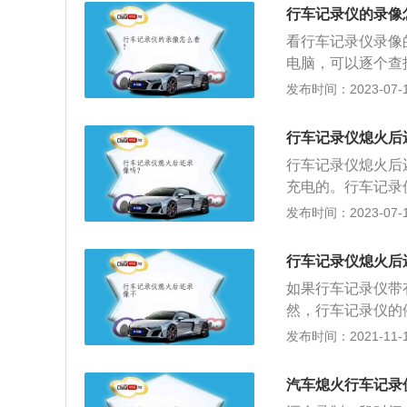
3、在行车记录仪
行车记录仪的录像
需要操作行车记录
看行车记录仪录像
视频。
电脑，可以逐个查
接电脑，电脑会把
发布时间：2023-07-17
提示的；3、需要
录仪本身是带屏的
行车记录仪熄火后
E键，往下就可以
行车记录仪熄火后
充电的。行车记录
辆发生震动时才开
发布时间：2023-07-17
的，当车辆断电熄
池，但是有些电池
行车记录仪熄火后
右，所以行车记录
如果行车记录仪带
然，行车记录仪的
发生震动时才开启
发布时间：2021-11-10
回放，有助于在发
一些碰瓷现象，可
汽车熄火行车记录
4、可作为停车监