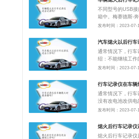
工作拍摄的行车记
不同型号的USB
录像的时间就比较
箱中。梅赛德斯-奔
容量低的电池也只
CF卡。使用此功
发布时间：2023-07-17
汽车熄火后汽车记
央控制台的硬盘上
够的电量来源，一
备充电2、用于收
只依靠电池是无法
汽车熄火以后行车
Pad等同步如何
像：一般在停车后
通常情况下，行车
SB和SD卡。只需
前面有物体移动等
绍：不能继续工作
后，上车，用US
录仪在车子熄火之
烟器端口取电，一
发布时间：2023-07-17
放您刚导入的歌曲
单摄行车记录仪只
实现停车记录。实
它正在播放无损a
车记录仪才可以全
降压线从ACC保
行车记录仪在车辆
地方。
眠状态），而一旦
通常情况下，行车
停车监控功能，并
没有改电池改供电
同时又能节约能耗
仪在汽车熄火后十
发布时间：2023-07-17
的方法：带有停车
电。当车辆停车熄
熄火后行车记录仪
辆受到碰撞，或者
熄火后行车记录仪
画面录制下来。这