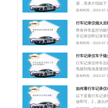
源，具体介绍如下
电池。
录仪还会继续工作
发布时间：2023-07-17
ACC电源上：如
电源：汽车熄火后
行车记录仪熄火后
带有停车监控功能
车记录仪即记录车
后，能够记录汽车
发布时间：2023-07-17
自驾游的人，还可
把时间、速度、所
行车记录仪车子熄
度要大一点，有利
行车记录仪停车后
张，以免拍出来的
电接到电池直接供
摄能力。高清晰度
有不同的情况。以
发布时间：2023-07-17
注行车记录仪的主
录车辆行驶途中的
存储空间，才能够
汽车行驶全过程的
如何看行车记录仪
还可以用它来记录
以下是看行车记录
度、所在位置都记
放即可。2，拔出
或者作为家用监控
可以在行车记录仪