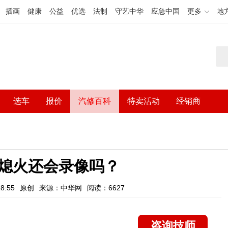
插画
健康
公益
优选
法制
守艺中华
应急中国
更多
地
选车
报价
汽修百科
特卖活动
经销商
熄火还会录像吗？
8:55
原创
来源：中华网
阅读：6627
咨询技师