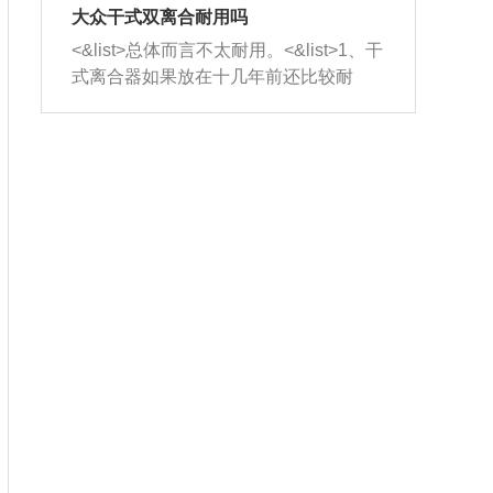
室，最后形成废气排出，就可以让三元
无法制作，需要将车辆送到修理厂或4s
造成烧机油。<&list>3、机油粘度。使用
大众干式双离合耐用吗
催化器得到清洗，排气管堵塞的情况就
店；<&list>2.车辆半轴套管防尘罩破
机油粘度过小的话，同样会有烧机油现
<&list>总体而言不太耐用。<&list>1、干
能够得到解决。
裂，破裂后会出现漏油现象，使半轴磨
象，机油粘度过小具有很好的流动性，
式离合器如果放在十几年前还比较耐
损严重，磨损的半轴容易损坏，产生异
容易窜入到气缸内，参与燃烧。<&list>
用，但是由于现在的汽车发动机动力输
响；<&list>3.稳定器的转向胶套和球头
4、机油量。机油量过多，机油压力过
出越来越高，使得干式离合器散热不足
老化，一般是使用时间过长造成的。解
大，会将部分机油压入气缸内，也会出
的缺陷也逐渐暴露出来。<&list>2、由于
决方法是更换新的质量好的转向橡胶套
现烧机油。<&list>5、机油滤清器堵塞：
干式双离合的工作环境暴露在空气中，
和球头。
会导致进气不畅，使进气压力下降，形
而离合器的散热也是通离合器罩上面的
成负压，使机油在负压的情况下吸入燃
几个小孔来进行散热。但是在行驶过程
烧室引起烧机油。<&list>6、正时齿轮或
中变速箱需要换挡，就不得不使得离合
链条磨损：正时齿轮或链条的磨损会引
器频繁工作。<&list>3、长时间的低速行
起气阀和曲轴的正时不同步。由于轮齿
驶以及过于频繁的启停，导致离合器的
或链条磨损产生的过量侧隙，使得发动
温度不断升高，而低速行驶时空气流动
机的调节无法实现：前一圈的正时和下
效率不高，无法将离合器中的热量有效
一圈可能就不一样。当气阀和活塞的运
的带走，导致离合器内部的温度不断升
动不同步时，会造成过大的机油消耗。
高，加速离合器的磨损。
解决方法：更换正时齿轮或链条。<&list
>7、内垫圈、进风口破裂：新的发动机
设计中，经常采用各种由金属和其他材