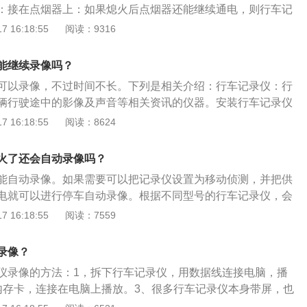
：接在点烟器上：如果熄火后点烟器还能继续通电，则行车记
；如果熄火后点烟器断电，则行车记录仪将会停止工作。连接
 16:18:55
阅读：9316
果熄火时还在ACC挡，则熄火后行车记录仪还会继续工作。自带
行车记录仪还会继续工作，一直持续到自带电池耗尽为止。
能继续录像吗？
可以录像，不过时间不长。下列是相关介绍：行车记录仪：行
辆行驶途中的影像及声音等相关资讯的仪器。安装行车记录仪
行驶全过程的视频图像和声音，可为交通事故提供证据。喜欢
 16:18:55
阅读：8624
以用它来记录征服艰难险阻的过程。开车时边走边录像，同时
在位置都记录在录像里，相当“黑匣子”。建议：摄像头拍摄角
火了还会自动录像吗？
于全面记录车辆周边情况。但是要注意，镜头的角度不能太夸
能自动录像。如果需要可以把记录仪设置为移动侦测，并把供
画面出现扭曲；行车记录仪要具备较好的摄像清晰度，夜间拍
电就可以进行停车自动录像。根据不同型号的行车记录仪，会
则是由行车记录仪的主控芯片决定，这个时候，车主就需要关
下是关于行车记录仪的相关介绍：1、定义：行车记录仪即记
 16:18:55
阅读：7559
控芯片是哪种图像处理方案。还有就是行车记录仪要有足够的
影像及声音等相关资讯的仪器。安装行车记录仪后，能够记录
实现长时间的有效摄录。
视频图像和声音，可为交通事故提供证据。喜欢自驾游的人，
录像？
征服艰难险阻的过程。开车时边走边录像，同时把时间、速
仪录像的方法：1，拆下行车记录仪，用数据线连接电脑，播
录在录像里，相当“黑匣子”。也可在家用作DV拍摄生活乐趣，
内存卡，连接在电脑上播放。3、很多行车记录仪本身带屏，也
使用。2、功能：维护司机的合法权益，对横穿公路的行人及
上回放，方法一般是先暂停录像，然后按（模式）MODE键往