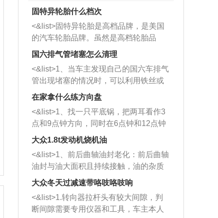
固特异轮胎什么档次
<&list>固特异轮胎是高档品牌，是美国
的汽车轮胎品牌。虽然是高档轮胎品
牌，但是中高低端的轮胎都有生产，这
国六排气管堵塞怎么清理
也是为了更好的开拓市场。
<&list>1、当车主发现自己的国六车排气
管出现堵塞的情况时，可以利用铁丝或
者是细棍，直接将杂物给取出来，如果
在家拿什么练方向盘
堵塞情况比较严重，也可以采取应急措
<&list>1、找一只平底锅，把两耳看作3
施。 <&list>2、直接利用木棍将所有的
点和9点钟方向，同时在6点钟和12点钟
杂物推到排气管里面的位置处，然后将
方向做一个标记。 <&list>2、双手握住
三元催化器拆解开，就可以将堵塞的东
大众1.8t发动机烧机油
平底锅两耳，然后往左打半圈、一圈、
西取出来。但如果是因为积碳过多引起
<&list>1、前后曲轴油封老化：前后曲轴
一圈半的练习，往右同样也要打相同的
的堵塞，就需要将三元催化器泡在草酸
油封与油大面积且持续接触，油的杂质
圈数。 <&list>3、最后强调要反复练
中进行清洗。 <&list>3、也可以利用清
和发动机内持续温度变化使其密封效果
习，这样就可以形成肌肉记忆，在真实
大众冬天过减速带咯吱咯吱响
洗剂对堵塞的情况得到解决，将清洗剂
逐渐减弱，导致渗油或漏油。<&list>2、
驾驶车辆时，不需要记忆也能打好方
放在燃油箱中，与燃油混合后，车辆启
<&list>1.转向器拉杆头有较大间隙，判
活塞间隙过大：积碳会使活塞环与缸体
向。
动时，就可以和汽油一起进入到燃烧
断间隙需要专用仪器和工具，车主本人
的间隙扩大，导致机油流入燃烧室中，