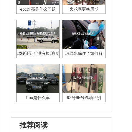
epc灯亮是什么问题
火花塞更换周期
驾驶证到期没有换,逾期
玻璃水冻住了如何解
怎么办??
决？
bba是什么车
92号95号汽油区别
推荐阅读