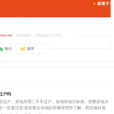
china.com
）编辑或翻译，转载请务必注明来源。
微信
微博
过户吗
车过户。异地办理二手车过户，各地有地方标准。想要异地办
主一定要注意:首先要去当地的车辆管理所了解，然后做好准
方有不同的要求，对于材料的准备要求也是不同的。车辆异地