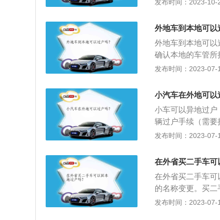
发布时间：2023-10-25
转移的具体流程如
有相关的转账资料
外地车到本地可以
的发票原件，有原
外地车到本地可以
印件；（4）需要
确认本地的车管所
到当地车管所和远
不接收化油器车等
发布时间：2023-07-17
调查，确认车辆没
件；买汽车的时候
主(或代理人)身
的机动车登记证；
复印件)②、机动
小汽车在外地可以
所进行了解，然后
③、机动车查验记
小车可以异地过户
要求也不同。
张，购置税完税证
辆过户手续（需要
共和国海关监管车
买方要有当地身份
发布时间：2023-07-17
馆机动车所有权转
变更，是机动车所
完税证明或者免税
辆所属人发生变更
在外省买二手车可
技术检验合格证明
车辆管理机关办理
证；⑧、《机动车
在外省买二手车可
车辆管理机关办理
续①、新车主身份
的名称变更。买二
址及号牌的变更。
是公户，则为单位
续。汽车过户的原
发布时间：2023-07-17
记/转入申请表》
所有者和住址，以