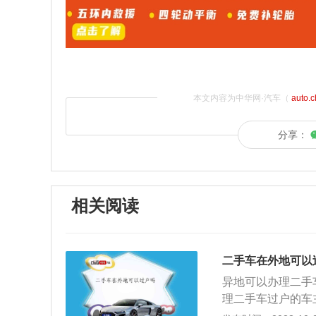
本文内容为中华网·汽车（
auto.
分享：
相关阅读
二手车在外地可以
异地可以办理二手
理二手车过户的车
备，因为不同的地