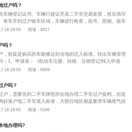
方是外地户口上当地牌照，另需提供有效期内居住证；⑤、由
当车子有点问题时，比如汽车肇事，没有参加年检，偷盗车
地过户吗？
需提交代理人身份证明原件和复印件(代理人为单位的，还需提
不能按正常手续过户。
凭车辆登记证书、车辆行驶证开具二手车交易发票，然后填写
原件和复印件)，以及机动车所有人的书面委托；4.开票交易记
。将车开到过户验车区域，车辆进行检查，拓号、照相。验车
牌，然后车管所会发放临时车牌更换；6.然后去过户地的车管所
手续及车主证件是否合格。三个工作日后，携行驶证，身份证
 16:18:55
阅读：8017
首先拿着过户地车管所邮寄的档案，在当地办理行驶证和驾驶
构代码证，经办人身份证)、流水凭条、车牌、办理机动车外转
携带未开封的信息；7.了解入户政策，然后就可以申请车辆入户
息更改完毕后，交纳外转提档费用。打印登记证书、临时号
户吗？
日后，即可到外转所在地车管所办理落户挂牌手续。
户，前提是购买的车能够达到当地的迁入标准。转出车辆管理
料：1、申请表：《机动车注册、转移、注销登记/转入申请
字或代理人签字)；2、身份证明：现机动车所有人身份证明;现机
 16:18:55
阅读：6969
身份证》或者《临时居民身份证》原件和复印件。3、所有权
证明或凭证原件;4、证书原件：《机动车登记证书》原件、
过户吗？
原件等。
过户，需要先到二手车牌照所在地办理二手车过户提档，但是
询好落户地二手车准入标准，大部分地区都是要求车辆尾气排
一些地方对车辆年限也有要求。二手车异地过户流程：1、咨
 16:18:55
阅读：5166
户要求，一定要确保当地接收这辆车；2、携带车辆过户手续
份证、机动车登记证书、行驶证、发动机拓号条，买方需要有
本地办理吗?
证），开着机动车到机动车登记服务站办理车辆外转提档；