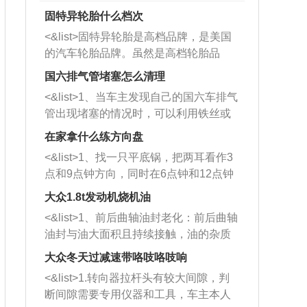
固特异轮胎什么档次
<&list>固特异轮胎是高档品牌，是美国
的汽车轮胎品牌。虽然是高档轮胎品
牌，但是中高低端的轮胎都有生产，这
国六排气管堵塞怎么清理
也是为了更好的开拓市场。
<&list>1、当车主发现自己的国六车排气
管出现堵塞的情况时，可以利用铁丝或
者是细棍，直接将杂物给取出来，如果
在家拿什么练方向盘
堵塞情况比较严重，也可以采取应急措
<&list>1、找一只平底锅，把两耳看作3
施。 <&list>2、直接利用木棍将所有的
点和9点钟方向，同时在6点钟和12点钟
杂物推到排气管里面的位置处，然后将
方向做一个标记。 <&list>2、双手握住
三元催化器拆解开，就可以将堵塞的东
大众1.8t发动机烧机油
平底锅两耳，然后往左打半圈、一圈、
西取出来。但如果是因为积碳过多引起
<&list>1、前后曲轴油封老化：前后曲轴
一圈半的练习，往右同样也要打相同的
的堵塞，就需要将三元催化器泡在草酸
油封与油大面积且持续接触，油的杂质
圈数。 <&list>3、最后强调要反复练
中进行清洗。 <&list>3、也可以利用清
和发动机内持续温度变化使其密封效果
习，这样就可以形成肌肉记忆，在真实
大众冬天过减速带咯吱咯吱响
洗剂对堵塞的情况得到解决，将清洗剂
逐渐减弱，导致渗油或漏油。<&list>2、
驾驶车辆时，不需要记忆也能打好方
放在燃油箱中，与燃油混合后，车辆启
<&list>1.转向器拉杆头有较大间隙，判
活塞间隙过大：积碳会使活塞环与缸体
向。
动时，就可以和汽油一起进入到燃烧
断间隙需要专用仪器和工具，车主本人
的间隙扩大，导致机油流入燃烧室中，