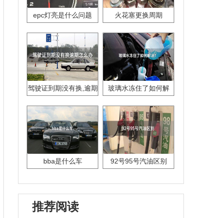
epc灯亮是什么问题
火花塞更换周期
驾驶证到期没有换,逾期
玻璃水冻住了如何解
怎么办??
决？
bba是什么车
92号95号汽油区别
推荐阅读