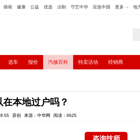
插画
健康
公益
优选
法制
守艺中华
应急中国
更多
地
选车
报价
汽修百科
特卖活动
经销商
以在本地过户吗？
8:55
原创
来源：中华网
阅读：6625
咨询技师