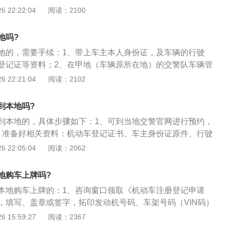
入地能不能落下您的车辆；3、交手续：同本市过户相同，行
 22:22:04
阅读：2100
所有人申请转移登记前，应当将涉及该车的道路交通安全违法
书，双方身份；4、拓号：领取拓号卡到过户大厅前拓号，说
理完毕。
交牌：到窗口交外迁委托书，填写二手车交易合同，此时，需
地吗?
和买方身份证的原件复印件，车辆登记证书和车辆旧号牌拆
地的，需要手续：1、带上车主本人身份证，及车辆的行驶
凭证；6、提挡发临牌：交牌后第二个工作日到办理提挡的地
登记证等资料；2、在甲地（车辆原所在地）的交警队车辆管
车辆管理部门发给车主临时号牌，一般是15天有效期。
续，交过户费、注消车辆信息，提取车辆挡案（交提挡费），
 22:21:04
阅读：2102
驶证，领取临时车牌；3、在乙地（车辆新上牌地区）的交警
理汽车上户手续，交上户费、验车、交挡案，拍照、选择号牌
到本地吗?
，领取新的行驶证；4、然后用从甲地车辆管理所领取的临时
到本地的，具体步骤如下：1、可到当地交警官网进行预约，
临时车牌。等待一周，去交警队车辆管理所领取新车牌，并安
、准备好相关资料：机动车登记证书、车主身份证原件、行驶
然后预约时间段将车开到指定车管所；3、车主要领取变更
 22:05:04
阅读：2062
，一式两份，盖上车主印章，附上自己的身份证复印件，并将
口审核；4、待相关资料审核合格后，再到检验窗口对车辆进
地购车上牌吗?
全性能检测，车辆经检验合格后，直接到牌证管理窗口交回车
本地购车上牌的：1、咨询窗口领取《机动车注册登记申请
候领取挡案和临时车管转入业务。
，填写、盖章或签字，拓印发动机号码、车架号码（VIN码）
证大厅受理窗口，将资料交工作人员审核（如属控制上牌的车
 15:59:27
阅读：2367
证），如符合规定的，在窗口领取受理凭证。（将一份拓印纸