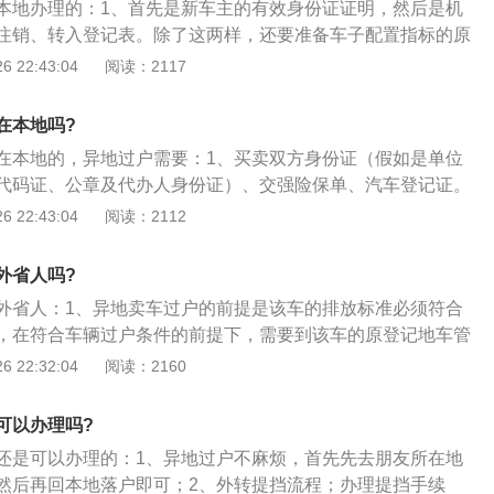
本地办理的：1、首先是新车主的有效身份证证明，然后是机
开车去办理车辆落户手续。
注销、转入登记表。除了这两样，还要准备车子配置指标的原
地户口上当底牌，还需要出具暂住证。这些材料有些需要原
 22:43:04
阅读：2117
件，所以为了稳妥起见大家可以多复印几分，有备无患。准备
有关部门办理了；3、要注意的是，去二手车交易大厅办理买
在本地吗?
时候，二手车过户要交易的双方或者代理人都要到场，那辆要
在本地的，异地过户需要：1、买卖双方身份证（假如是单位
到场；4、来到大厅以后，先去领取旧机动车买卖合同，双方
代码证、公章及代办人身份证）、交强险保单、汽车登记证。
写完毕后就可以带上有关证明材料去办理转移受理了。
2、车辆过户所需资料《汽车注册、转移、注销登记\/转入申请
 22:43:04
阅读：2112
全部人的身份表明原件及复印件；3、汽车全部权转移的表
件及复印件。其中，二手车销售发票、《协助执行通知书》和
外省人吗?
事业单位和社会团体等单位出具的调拨表明应该是原件、汽车
外省人：1、异地卖车过户的前提是该车的排放标准必须符合
，在符合车辆过户条件的前提下，需要到该车的原登记地车管
续，持相关挡案到要上户迁入的地区车管所办理过户上牌手续
 22:32:04
阅读：2160
出手续时，会收回原号牌及原行驶证，并且会核发一个有效期
驶号牌，该号牌应妥善保管，因为在办理迁入时是必须上交的。
可以办理吗?
上完成车辆所有权的转移，保障及保证车辆来源的合法性；
还是可以办理的：1、异地过户不麻烦，首先先去朋友所在地
规定》第十八条规定，已注册登记的机动车所有权发生转移
然后再回本地落户即可；2、外转提挡流程；办理提挡手续
人应当自机动车交付之日起三十日内向登记地车辆管理所申请