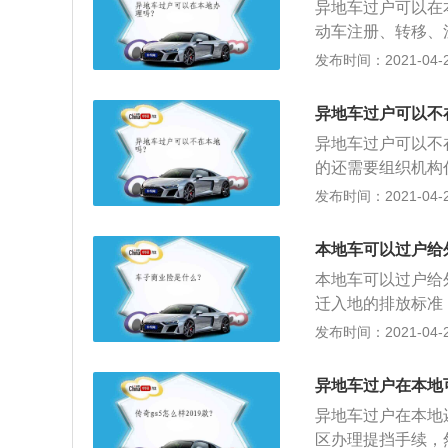
异地车过户可以在
3、档案到达后，
动车注册、转移、
件；2、如果是外
发布时间：2021-04-26
件，有些需要复印
好材料了就可以去
异地车过户可以不
外地车过户外地的
异地车过户可以不
过户的车也必须要
的还需要组织机构
如实填写资料，填
不用原购置发票；
发布时间：2021-04-26
表》原件，现汽车
明、凭证原件或原
本地车可以过户给
国家机关、企业、
本地车可以过户给
登记证书原件。
迁入地的排放标准
所办理提挡迁出手
发布时间：2021-04-26
即可；2、办理迁
为30天的临时行
异地车过户在本地
办理过户是从法律
异地车过户在本地
3、《机动车登记
区办理提挡手续，
的，现机动车所有