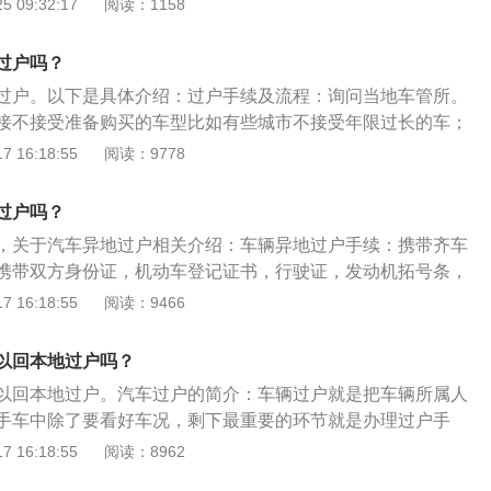
 09:32:17
阅读：1158
下:1、当汽车尾气排放达标后，程序将重新启动。2、准备好所
：（1）身份证件复印件两份，双方各执一份；（2）购车时给
过户吗？
票复印件就行；（3）车辆行驶证，比较重要，需要原件和复
过户。以下是具体介绍：过户手续及流程：询问当地车管所。
转车的机动车登记证书，也需要复印件。3.证件准备好后，需要
接不接受准备购买的车型比如有些城市不接受年限过长的车；
程车管所办理相关手续。先去当地车辆管理处对嫌疑车辆进行
。准备资料：身份证件，双方要准备两份，一份原件一份复印
 16:18:55
阅读：9778
有问题后，再开始处理；（1）卖方所需准备的手续①、原车
的原始发票；车辆行驶证，需要原件和复印件；需要过户汽车
份证原件及复印件各1张(若是公户，则为单位组织机构代码原件及
各地有各地的标准，车主在进行异地过户前要去到当地的车管
车登记证书、机动车行驶证、机动车所有权转移的来历证明；
过户吗？
再进行准备工作，因为各地有各地不同的要求，对资料的准备
录表；④、原始购车发票(或上次过户发票)原件及复印件各1
，关于汽车异地过户相关介绍：车辆异地过户手续：携带齐车
明；⑤、属于解除海关监管的机动车，还应当提交《中华人民
携带双方身份证，机动车登记证书，行驶证，发动机拓号条，
辆解除监管证明书》或海关批准的转让证明；⑥、属于使(领)
证或居住证）。车辆过户办理地点：就是把车辆所属人的名称
 16:18:55
阅读：9466
移给非使(领)馆的单位或者个人的，还应当提交车辆购置税的
有权发生转移。车辆过户在该车所属车管所即可办理，仅是车
凭证；⑦、超过检验有效期的机动车，还应当提交机动车安全
。车辆转籍注意事项：车辆由本市调至外地，需要改变隶属的
以回本地过户吗？
、车船税纳税或者免税证明和机动车交通事故责任强制保险凭
的登记。车辆转籍必须更换号牌和行驶证，且应该分别在两个
注册、转移注销登记/转入申请表》；（2）买方需要准备的手
以回本地过户。汽车过户的简介：车辆过户就是把车辆所属人
手续。车辆所属人不变。车辆所属人住所地发生变更时车辆住
证原件1张、复印件3张或代理人身份证原件及复印件各一张(若
手车中除了要看好车况，剩下最重要的环节就是办理过户手
组织机构代码原件及复印件)；②、《机动车注册、转移注销登
理：每辆汽车都有一个固定的户口，汽车户口主要登记着汽车
 16:18:55
阅读：8962
；③、限购地区还需准备个人小客车配置指标原件一张，复印件
及相关的一些汽车参数。过户的汽车证明这台汽车属于本人及