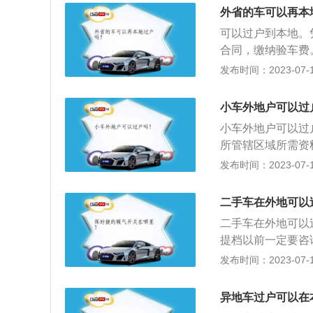
3张；④、如果买
没有肇事和违章，
外省的车可以再本
代理人代理的，还
辆，走私车辆等，
可以过户到本地。
交经办人身份证明
合同，缴纳验车费
录；5.收回原车
合格后，验证车辆
发布时间：2023-07-17
办理过户。流程:
(单位需要组织机
证。请注意:必须
登记业务。车主信
了。
小车外地户可以过
牌。三到七个工作
小车外地户可以过
所管辖区域所需资
表》原件(本人签
发布时间：2023-07-17
动车所有人《居民
证明：所有权转移
二手车在外地可以
《机动车行驶证》
二手车在外地可以
提档以前一定要咨
放达国四标准，有
发布时间：2023-07-17
询当地对车辆的落
（需要携带双方身
异地车过户可以在
当地身份证或居住