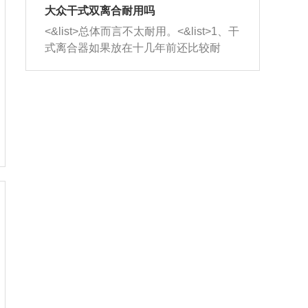
室，最后形成废气排出，就可以让三元
无法制作，需要将车辆送到修理厂或4s
造成烧机油。<&list>3、机油粘度。使用
大众干式双离合耐用吗
催化器得到清洗，排气管堵塞的情况就
店；<&list>2.车辆半轴套管防尘罩破
机油粘度过小的话，同样会有烧机油现
<&list>总体而言不太耐用。<&list>1、干
能够得到解决。
裂，破裂后会出现漏油现象，使半轴磨
象，机油粘度过小具有很好的流动性，
式离合器如果放在十几年前还比较耐
损严重，磨损的半轴容易损坏，产生异
容易窜入到气缸内，参与燃烧。<&list>
用，但是由于现在的汽车发动机动力输
响；<&list>3.稳定器的转向胶套和球头
4、机油量。机油量过多，机油压力过
出越来越高，使得干式离合器散热不足
老化，一般是使用时间过长造成的。解
大，会将部分机油压入气缸内，也会出
的缺陷也逐渐暴露出来。<&list>2、由于
决方法是更换新的质量好的转向橡胶套
现烧机油。<&list>5、机油滤清器堵塞：
干式双离合的工作环境暴露在空气中，
和球头。
会导致进气不畅，使进气压力下降，形
而离合器的散热也是通离合器罩上面的
成负压，使机油在负压的情况下吸入燃
几个小孔来进行散热。但是在行驶过程
烧室引起烧机油。<&list>6、正时齿轮或
中变速箱需要换挡，就不得不使得离合
链条磨损：正时齿轮或链条的磨损会引
器频繁工作。<&list>3、长时间的低速行
起气阀和曲轴的正时不同步。由于轮齿
驶以及过于频繁的启停，导致离合器的
或链条磨损产生的过量侧隙，使得发动
温度不断升高，而低速行驶时空气流动
机的调节无法实现：前一圈的正时和下
效率不高，无法将离合器中的热量有效
一圈可能就不一样。当气阀和活塞的运
的带走，导致离合器内部的温度不断升
动不同步时，会造成过大的机油消耗。
高，加速离合器的磨损。
解决方法：更换正时齿轮或链条。<&list
>7、内垫圈、进风口破裂：新的发动机
设计中，经常采用各种由金属和其他材