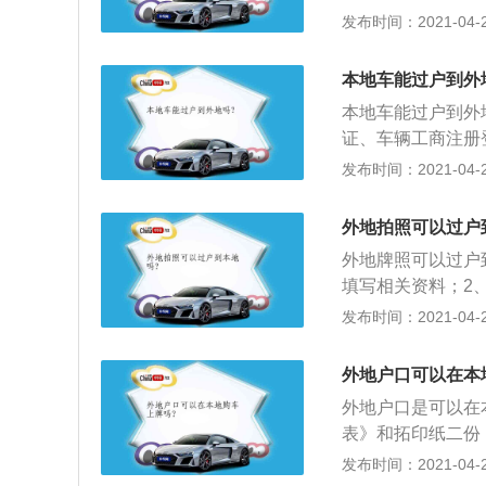
前，先确认下，转
发布时间：2021-04-26
转移登记。机动车
驶证和车辆登记证
行为和交通事故处
明此车外迁；5、
本地车能过户到外
要的手续是行驶证
本地车能过户到外
除，临时牌照领取
证、车辆工商注册
方领取临时牌照，
理所，办理过户手
发布时间：2021-04-26
收缴车辆牌照和行
队车辆管理所，办
外地拍照可以过户
（或个性化车牌）
外地牌照可以过户
车牌，换为乙地的
填写相关资料；2
装好。
证、交强险凭证，
发布时间：2021-04-26
表，并按要求填写
资料送登记受理窗
外地户口可以在本
行统一性认定和安
外地户口是可以在
牌，然后交费，等
表》和拓印纸二份
各二份；2、到办
发布时间：2021-04-26
辆，还须提交指标