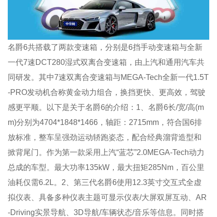
名爵6共搭载了两款变速箱，分别是6挡手动变速箱与全新
一代7速DCT280湿式双离合变速箱，由上汽和通用汽车共
同研发。其中7速双离合变速箱与MEGA-Tech全新一代1.5T
-PRO发动机合称黄金动力组合，换挡更快、更高效，驾驶
感更平顺。以下是关于名爵6的介绍：1、名爵6长/宽/高(m
m)分别为4704*1848*1466，轴距：2715mm，符合国6排
放标准，整车呈强劲运动轿跑姿态，配合经典溜背造型和
掀背尾门。作为第一款采用上汽“蓝芯”2.0MEGA-Tech动力
总成的车型。最大功率135kW，最大扭矩285Nm，百公里
油耗仅需6.2L。2、第三代名爵6使用12.3英寸交互式全虚
拟仪表、具备多种仪表主题可显示仪表/大屏双屏互动、AR
-Driving实景导航、3D导航/车辆状态/音乐等信息。同时搭