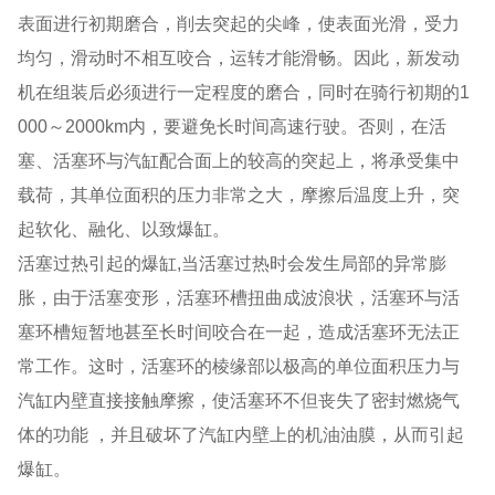
表面进行初期磨合，削去突起的尖峰，使表面光滑，受力
均匀，滑动时不相互咬合，运转才能滑畅。因此，新发动
机在组装后必须进行一定程度的磨合，同时在骑行初期的1
000～2000km内，要避免长时间高速行驶。否则，在活
塞、活塞环与汽缸配合面上的较高的突起上，将承受集中
载荷，其单位面积的压力非常之大，摩擦后温度上升，突
起软化、融化、以致爆缸。
活塞过热引起的爆缸,当活塞过热时会发生局部的异常膨
胀，由于活塞变形，活塞环槽扭曲成波浪状，活塞环与活
塞环槽短暂地甚至长时间咬合在一起，造成活塞环无法正
常工作。这时，活塞环的棱缘部以极高的单位面积压力与
汽缸内壁直接接触摩擦，使活塞环不但丧失了密封燃烧气
体的功能 ，并且破坏了汽缸内壁上的机油油膜，从而引起
爆缸。