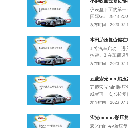
小蚂蚁胎压复位键
降。
仪表盘下面的第一
国际GBT2978-
2.5bar；增强型轮
发布时间：2023-07-17
首先打开点火开关
测系统就会存储此
本田胎压复位键在
灯熄灭，胎压复位
1.将汽车启动，进
按键。3.在车辆设
后在弹出的提示里
发布时间：2023-07-17
操作，当进度条完
轮胎气压进行实时
五菱宏光mini胎
全。常用的胎压监
五菱宏光mini
利用安装在每一个
或者再一次长按复
将压力信息从轮胎
1、胎压复位键可
发布时间：2023-07-17
示。当轮胎气压太
进行存储胎压状态
气压降低时，车辆
胎是车辆安全首要
通过比较轮胎之间
宏光mini-ev胎
态下，就可以显示
际上是依靠计算轮
宏光mini-ev胎