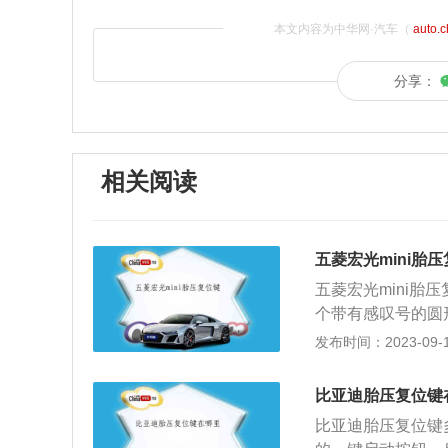
本文内容为中华网·汽车（
auto.
分享：
相关阅读
五菱宏光mini胎
五菱宏光mini
个带有感叹号的圆
提醒和指示灯。胎
发布时间：2023-09-15
到咚的一声之后放
先的数据，最后仪
比亚迪胎压复位键
以下3种情况：1
比亚迪胎压复位键
压后，复位胎压系