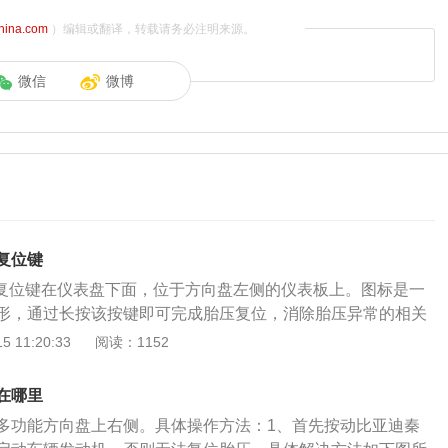
china.com
）编辑或翻译，转载请务必注明来源。
微信
微博
压复位键
胎压复位键在仪表盘下面，位于方向盘左侧的仪表板上。图标是一
形，通过长按该按键即可完成胎压复位，消除胎压异常的相关
压复位方法：首先打开点火开关，长按胎压监测复位按钮，听
 11:20:33
阅读：1152
开，胎压监测系统就会存储此时的正常胎压数据，自动清除原
表盘的故障灯熄灭，胎压复位就完成了。胎压不足解决办法有
在哪里
、如果汽车的轮胎看不出什么损伤时，可直接进行充气至正常胎
多功能方向盘上右侧。具体操作方法：1、首先按动比亚迪秦
统就行。2、如果检查汽车轮胎发现轮胎被扎，就需要及时开