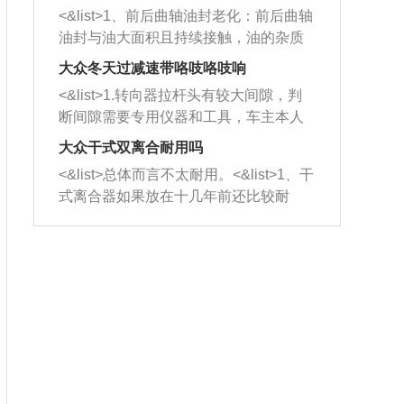
平底锅两耳，然后往左打半圈、一圈、
西取出来。但如果是因为积碳过多引起
<&list>1、前后曲轴油封老化：前后曲轴
一圈半的练习，往右同样也要打相同的
的堵塞，就需要将三元催化器泡在草酸
油封与油大面积且持续接触，油的杂质
圈数。 <&list>3、最后强调要反复练
中进行清洗。 <&list>3、也可以利用清
和发动机内持续温度变化使其密封效果
习，这样就可以形成肌肉记忆，在真实
大众冬天过减速带咯吱咯吱响
洗剂对堵塞的情况得到解决，将清洗剂
逐渐减弱，导致渗油或漏油。<&list>2、
驾驶车辆时，不需要记忆也能打好方
放在燃油箱中，与燃油混合后，车辆启
<&list>1.转向器拉杆头有较大间隙，判
活塞间隙过大：积碳会使活塞环与缸体
向。
动时，就可以和汽油一起进入到燃烧
断间隙需要专用仪器和工具，车主本人
的间隙扩大，导致机油流入燃烧室中，
室，最后形成废气排出，就可以让三元
无法制作，需要将车辆送到修理厂或4s
造成烧机油。<&list>3、机油粘度。使用
大众干式双离合耐用吗
催化器得到清洗，排气管堵塞的情况就
店；<&list>2.车辆半轴套管防尘罩破
机油粘度过小的话，同样会有烧机油现
<&list>总体而言不太耐用。<&list>1、干
能够得到解决。
裂，破裂后会出现漏油现象，使半轴磨
象，机油粘度过小具有很好的流动性，
式离合器如果放在十几年前还比较耐
损严重，磨损的半轴容易损坏，产生异
容易窜入到气缸内，参与燃烧。<&list>
用，但是由于现在的汽车发动机动力输
响；<&list>3.稳定器的转向胶套和球头
4、机油量。机油量过多，机油压力过
出越来越高，使得干式离合器散热不足
老化，一般是使用时间过长造成的。解
大，会将部分机油压入气缸内，也会出
的缺陷也逐渐暴露出来。<&list>2、由于
决方法是更换新的质量好的转向橡胶套
现烧机油。<&list>5、机油滤清器堵塞：
干式双离合的工作环境暴露在空气中，
和球头。
会导致进气不畅，使进气压力下降，形
而离合器的散热也是通离合器罩上面的
成负压，使机油在负压的情况下吸入燃
几个小孔来进行散热。但是在行驶过程
烧室引起烧机油。<&list>6、正时齿轮或
中变速箱需要换挡，就不得不使得离合
链条磨损：正时齿轮或链条的磨损会引
器频繁工作。<&list>3、长时间的低速行
起气阀和曲轴的正时不同步。由于轮齿
驶以及过于频繁的启停，导致离合器的