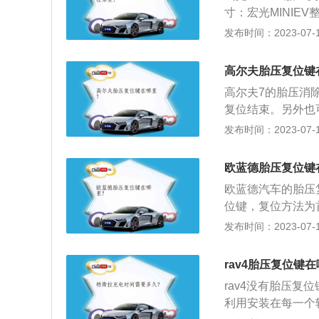
测系统就会开始报
绍：它兼有上述两
寸：宏光MINIEV整
并装备一个4轮间
身，驾驶灵活，在
发布时间：2023-07-17
成本，克服间接系
除“停车难”的困扰
然不能像直接系统
配合前后凸起的轮
高尔夫胎压复位键
光MINIEV同样
高尔夫7的胎压消
复位结束。另外也
主动监测功能，只
发布时间：2023-07-17
体数值，只显示哪
示器利用ABS传
欧蓝德胎压复位键
胎气压发生变化，
欧蓝德汽车的胎压
报。
位键，复位方法为
之后放开，胎压监
发布时间：2023-07-17
最后仪表盘的故障
轮胎气压进行实时
rav4胎压复位键
全。常用的胎压监
rav4没有胎压
利用安装在每一个
利用安装在每一个
将压力信息从轮胎