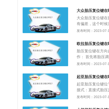
分别为4847mm、
型，奥德赛新车将
大众胎压复位键在
个2.1A的US
大众胎压复位键在
应门技术，当携带
有偏差，这个时候
启或关闭车门了。
包围的三角中带一
发布时间：2023-07-17
部位于德国沃尔夫
核心企业，其创始
欧拉胎压复位键在
型家用车型、EO
胎压复位键在方向
作： 首先将胎压
按钮，听到响声之
发布时间：2023-07-17
常胎压数据，这样
以通过记录轮胎转
起亚胎压复位键在
自动监测，能够为
起亚胎压复位键位
接式：直接式胎压
系统。以下是关于
发布时间：2023-07-17
附着力会降低影响
适性降低。3、轮