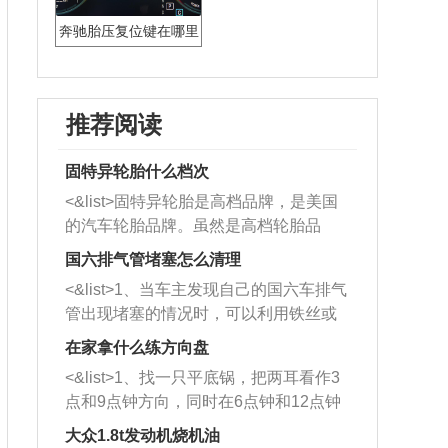
奔驰胎压复位键在哪里
推荐阅读
固特异轮胎什么档次
<&list>固特异轮胎是高档品牌，是美国
的汽车轮胎品牌。虽然是高档轮胎品
牌，但是中高低端的轮胎都有生产，这
国六排气管堵塞怎么清理
也是为了更好的开拓市场。
<&list>1、当车主发现自己的国六车排气
管出现堵塞的情况时，可以利用铁丝或
者是细棍，直接将杂物给取出来，如果
在家拿什么练方向盘
堵塞情况比较严重，也可以采取应急措
<&list>1、找一只平底锅，把两耳看作3
施。 <&list>2、直接利用木棍将所有的
点和9点钟方向，同时在6点钟和12点钟
杂物推到排气管里面的位置处，然后将
方向做一个标记。 <&list>2、双手握住
三元催化器拆解开，就可以将堵塞的东
大众1.8t发动机烧机油