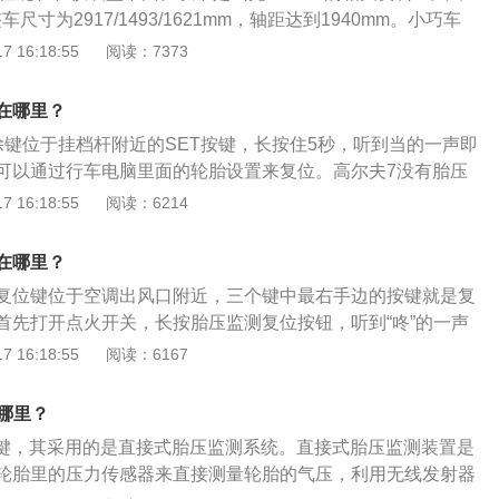
警。
个系统的优点，在两个互相成对角的轮胎内装备直接传感器，
车尺寸为2917/1493/1621mm，轴距达到1940mm。小巧车
接系统。与全部使用直接系统相比，这种复合式系统可以降低
小巷或是城市拥堵路段都能行驶方便，让出行更轻松高效，免
 16:18:55
阅读：7373
统不能检测出多个轮胎同时出现气压过低的缺陷。但是，它仍
。2、车身侧面：宏光MINIEV采用了双腰线设计，平行的线条
那样提供所有4个轮胎内实际压力的实时数据。
眉造型，让宏光MINIEV显得简洁而具有力量感。尾部方面，宏
在哪里？
使用了较多的直线条设计，视觉效果突出。
除键位于挂档杆附近的SET按键，长按住5秒，听到当的一声即
可以通过行车电脑里面的轮胎设置来复位。高尔夫7没有胎压
有轮胎出现异常仪表盘上才会自动显示信息，显示内容没有具
 16:18:55
阅读：6214
个轮胎出现问题。以下为相关介绍：大众高尔夫7轮胎监控指
感器比较各车辆的滚动周长及旋转速度，如某个或多个车轮的轮
在哪里？
组合仪表及信息娱乐系统显示屏里的轮胎失压指示器即发出警
复位键位于空调出风口附近，三个键中最右手边的按键就是复
首先打开点火开关，长按胎压监测复位按钮，听到“咚”的一声
测系统就会存储此时的正常胎压数据，自动清除原先的数据，
 16:18:55
阅读：6167
灯熄灭，胎压复位就完成了。胎压监测是在汽车行驶过程中对
自动监测，并对轮胎漏气和低气压进行报警，以确保行车安
在哪里？
测方式有以下3种：直接式胎压监测：直接式胎压监测装置是
复位键，其采用的是直接式胎压监测系统。直接式胎压监测装置是
轮胎里的压力传感器来直接测量轮胎的气压，利用无线发射器
轮胎里的压力传感器来直接测量轮胎的气压，利用无线发射器
内部发送到中央接收器模块上，然后对各轮胎气压数据进行显