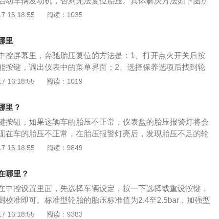
启动车辆发动机，否则无法复位胎压。具体解决方法如下图所
补胎后，再重新充气即可。3、如果充完气一段时间后提示胎
多功能方向盘上右侧的复位按钮。3、之后点击多功能方向盘左
 16:18:55
阅读：1035
有破洞，可能是因为轮毂变形造成的漏气，建议检查轮毂并更
胎的胎压是非常重要的，它会影响到车辆的性能：1、载荷能
作原理是：利用安装在轮胎里的压力传感器测量轮胎的气压，
低能够决定汽车载荷能力的大小。胎压越高汽车的载荷能力越
压力信息从轮胎内部发送到中央接收器模块上。
哪里
力越小。如载荷指数为80的轮胎，当胎压为0.15MPa时，载
中控屏幕里，奔驰胎压复位的方法是：1、打开点火开关后按
而当胎压升到0.25Mpa时，载荷容量变为450Kg。2、平顺性。
能按键，调出仪表中的菜单界面；2、选择保养选项后找到轮
导致轮胎的刚性变强，汽车振动频率增加，平顺性变差。3、
k键；3、找到将当前压力用作新的标准值并按下ok键即可。仪
 16:18:55
阅读：1019
低时会导致轮胎与地面接触面积变大，因此汽车行驶时，轮胎
用轮胎压力监测器。最后，关闭点火开关，就完成了奔驰轮胎
大，阻力变大，使汽车动力性变差，同时也更耗油。4、操纵
消除操作。常见的奔驰车型中胎压监测是考轮速传感器进行模
偏刚度是汽车良好操纵稳定性的保证，而胎压越高，轮胎的侧
哪里？
消除胎压提示灯行驶一段时间后，提示灯再次亮起，就需要检
之外，轮胎的胎压还会对行车安全造成影响。当胎压过高时，
键按钮，如果这辆车的胎压不正常，仪表盘的胎压报警灯将会
现象了。
面积变小，抓地力便也小，在急刹车时，会延长轮胎的制动距
现在车的胎压不正常，在胎压报警灯亮后，发现胎压不足的轮
刺扎能力也会下降，在遇到较为尖锐的物体时，极容易刺伤轮
吉利帝豪配备了胎压监测系统（TPMS）。轮胎压力监测系统
 16:18:55
阅读：9849
造成爆胎，影响行车安全。而当胎压过低时，会使得方向盘沉
技术来检测轮胎压力水平。胎压监视系统传感器可以监视车辆
，可能会导致翻车，而且胎压过低，会使得轮胎极为容易爆
胎压读取传输到车辆内的接收机。通过点亮轮胎压力监控系统
在哪里？
醒驾驶员注意轮胎压力的检查。
在中控设置里面，先选择车辆设定，按一下选择或重设按键，
校准即可。标准型轮胎的胎压标准值为2.4至2.5bar，加强型
.8至2.9bar，最大气压不允许超过3.5bar。奥德赛的长宽高
 16:18:55
阅读：9383