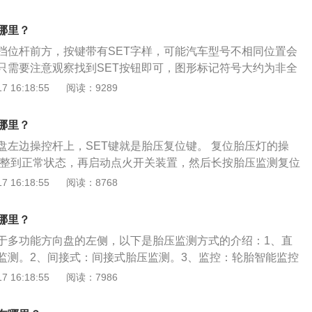
1820mm、1702mm，轴距为2900mm。相比现款纯汽油版车
中央多媒体屏幕升级为8英寸，中控台下方的HDMI接口换为两
哪里？
B接口，增加了远程遥控发动机启动功能，增加了全球首创的魔术感
挡位杆前方，按键带有SET字样，可能汽车型号不相同位置会
钥匙用手掌或手肘在后门感应区向前或向后滑动时，就可以开
只需要注意观察找到SET按钮即可，图形标记符号大约为非全
个感叹号，这同样是胎压报警的显示标志。大众汽车是一家总
 16:18:55
阅读：9289
斯堡的汽车制造公司，也是世界汽车生产商之一的大众集团的
人是费迪南德保时捷。大众汽车的主要车型有运动型小车、小
哪里？
S跑车、大众CC大众辉腾、大众奥迪。
盘左边操控杆上，SET键就是胎压复位键。 复位胎压灯的操
调整到正常状态，再启动点火开关装置，然后长按胎压监测复位
后就可以把手放开，之后胎压监测系统就会存储这个时候的正
 16:18:55
阅读：8768
就可以将胎压灯复位。 胎压监测技术的作用： 胎压监测技术可
速或安装在轮胎中的电子传感器，对轮胎的各种状况进行实时
哪里？
行驶提供有效的安全保障。
于多功能方向盘的左侧，以下是胎压监测方式的介绍：1、直
监测。2、间接式：间接式胎压监测。3、监控：轮胎智能监控
胎压不正常影响的扩展资料：1、制动效果：轮胎的摩擦力、
 16:18:55
阅读：7986
制动效果。2、舒适性：导致方向盘震动并跑偏，使行驶的舒
胎寿命：加速轮胎胎面中央的花纹局部磨损，使轮胎寿命下