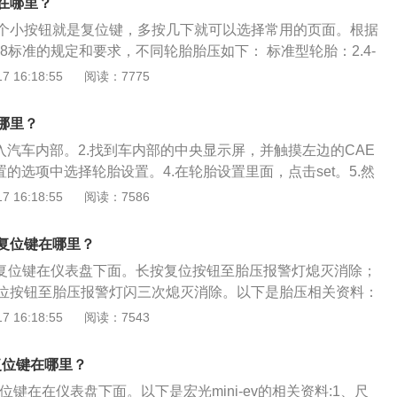
在哪里？
个小按钮就是复位键，多按几下就可以选择常用的页面。根据
2008标准的规定和要求，不同轮胎胎压如下： 标准型轮胎：2.4-
胎：2.8-2.9bar；最高气压：不应大于3.5bar。胎压复位方法：
 16:18:55
阅读：7775
，长按胎压监测复位按钮，听到“咚”的一声之后放开，胎压监
时的正常胎压数据，自动清除原先的数据，最后仪表盘的故障
哪里？
就完成了。
入汽车内部。2.找到车内部的中央显示屏，并触摸左边的CAE
置的选项中选择轮胎设置。4.在轮胎设置里面，点击set。5.然
面，点击确定。6.这个时候，汽车胎压监测就开始进行初始化
 16:18:55
阅读：7586
成以后，就会将胎压灯归零。胎压监测是在汽车行驶过程中对
自动监测，并对轮胎漏气和低气压进行报警，以确保行车安
压复位键在哪里？
测方式有以下3种：直接式胎压监测：直接式胎压监测装置是
胎压复位键在仪表盘下面。长按复位按钮至胎压报警灯熄灭消除；
轮胎里的压力传感器来直接测量轮胎的气压，利用无线发射器
位按钮至胎压报警灯闪三次熄灭消除。以下是胎压相关资料：
内部发送到中央接收器模块上，然后对各轮胎气压数据进行显
以是操作多功能方向盘上按钮，通过多功能菜单中的“胎压”选项
 16:18:55
阅读：7543
低或漏气时，系统会自动报警。间接式胎压监测：当某轮胎的
。2、胎压报警是非常危险信号，需要引起高度重视。因为轮
的重量会使该轮的滚动半径变小，导致其转速比其他车轮快。
条件。3、胎压监测利用是重力平衡原理，如果胎压平衡的状
的转速差别，以达到监视胎压的目的。间接式轮胎报警系统实
压复位键在哪里？
正常。如果轮胎被扎泄气导致问题轮胎的平衡重力被打破，监
胎滚动半径来对气压进行监测。轮胎智能监控系统(TPMS)介
压复位键在在仪表盘下面。以下是宏光mini-ev的相关资料:1、尺