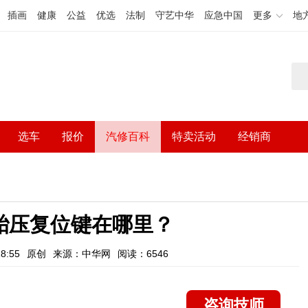
插画
健康
公益
优选
法制
守艺中华
应急中国
更多
地
选车
报价
汽修百科
特卖活动
经销商
ev胎压复位键在哪里？
8:55
原创
来源：中华网
阅读：6546
咨询技师