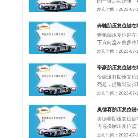
的一键启动按钮，
到汽车维修店进行
示：2、之后点击
发布时间：2023-07-17
压不足，但轮胎没
侧的确定按钮。轮
换。胎压监测的工
力。轮胎气压的高
使用无线发射器将
奔驰胎压复位键在
大，胎压越低载荷能
奔驰胎压复位键在
荷容量为300Kg；
下方向盘左侧多功
当胎压过高时，会
胎充气压力按下o
发布时间：2023-07-17
动力性。当胎压过
表中会显示重新启
滚动的摩擦系数变
压力监测指示灯的
稳定性。较高的侧
帝豪胎压复位键在
拟计算的，如果在
偏刚度越大。除此
帝豪没有胎压复位
查轮胎是否有漏气
轮胎与地面的接触
亮起，提醒驾驶员
离；而且轮胎的抗
胎，应立即打气。
发布时间：2023-07-17
胎，这种冲击还会
通过无线波和感测
重，导致操控不稳
轮胎的气压，将轮
奥德赛胎压复位键
胎。
的故障指示器，提
奥德赛胎压复位键
再选择胎压复位监测
轮胎的胎压标准值为2
发布时间：2023-07-17