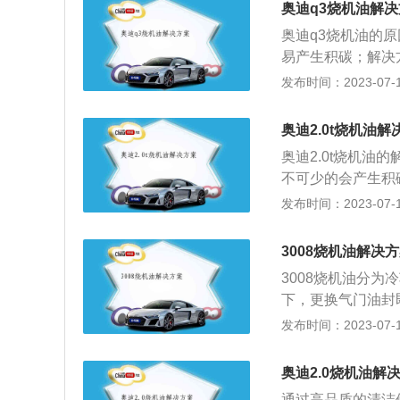
奥迪q3烧机油解
奥迪q3烧机油的
易产生积碳；解决
失去了刮油性能；
发布时间：2023-07-17
油无法正常回到曲
之间的磨损，间隙
奥迪2.0t烧机油解
建议找专业人士进
奥迪2.0t烧机
烧室里面，但是长
不可少的会产生积
密封性能下降，机
化、活塞缸壁间隙
发布时间：2023-07-17
时更换气门油封，
燃油油路的洁净对
用高品质机油：机
3008烧机油解决
窜到燃烧室参与燃
3008烧机油分
检查油表：按照产
下，更换气门油封
油滤清器零配件，
机油：在汽车温度
发布时间：2023-07-17
常。解决办法：将
车达到正常温度后
奥迪2.0烧机油解
车出现烧机油的情
通过高品质的清洁