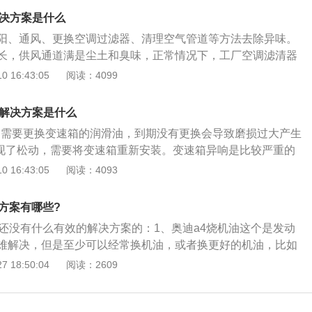
T涡轮增压发动机，最大功率是110kw，最大扭矩是250nm，匹配
解决方案是什么
。
阳、通风、更换空调过滤器、清理空气管道等方法去除异味。
长，供风通道满是尘土和臭味，正常情况下，工厂空调滤清器
000公里或一年，若经常行驶于土路或空气质量较差的路面，应
 16:43:05
阅读：4099
。尤其是经常在车内吸烟的人，更应注意经常更换空调过滤
法很简单。大多数小汽车的空调过滤器位于汽车前部的风挡
响解决方案是什么
去除的滤网吹干净，在阳光下晒上几个小时，然后重新安装到
1.需要更换变速箱的润滑油，到期没有更换会导致磨损过大产生
。但高污染的过滤器需要彻底更换。
出现了松动，需要将变速箱重新安装。变速箱异响是比较严重的
时维修会导致车辆动力性变差甚至车辆无法行驶。机动车辆的
 16:43:05
阅读：4093
说明车辆的变速箱已经出现了故障，此时车辆不可以长时间地
当地的售后或者是维修厂对车辆的变速箱进行检查，找到异响
方案有哪些?
的原因去对症的解决问题，避免因为耽误了检查而导致变速箱
时还没有什么有效的解决方案的：1、奥迪a4烧机油这个是发动
。
难解决，但是至少可以经常换机油，或者换更好的机油，比如
量的全合成机油可以减少烧机油这个问题对发动机的伤害；2、
 18:50:04
阅读：2609
是燃烧室内的高温混合气从活塞环的间隙偷偷地溜进曲轴箱，
搭在一起了；3、为了平衡压力及减缓机油老化，汽车都装有
备，把曲轴箱内的混合气引入燃烧室，但是通风的同时，和混