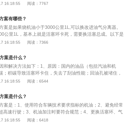
公里/L，基本是活塞环卡死，这时候需要更换活塞总成。3、油
 16:18:55
阅读：7767
产的过程中都会配置专业的机油，也可以使用机油市场好的品
保养才能满足机油的损耗。
决方案有哪些？
方案是如果烧机油小于3000公里1L,可以换改进油气分离器。
000公里1L，基本上就是活塞环卡死，需要换活塞总成。以下是
介绍：1、奥迪a6的简介：奥迪A6是一款由奥迪生产的豪华汽
 16:18:55
阅读：7366
车两种车型。奥迪A6融入了奥迪在高科技独家技术，又进一步
，并赋予其超强的运动特性。其特点是豪华、动感、成熟。
决方案是什么？
性能：奥迪A6L系一汽-大众推出的国内生产的技术高档豪华商
原因和解决方法如下：1、原因：国内的油品（包括汽油和机
入了奥迪在全球最先进的高科技独家技术，进一步丰富了豪华的
碳；积碳导致活塞环卡住，失去了刮油性能；回油孔被堵住，
强的运动特性，从设计到性能无不体现出其完美品质。
曲轴箱；缸壁与活塞之间的磨损，间隙过大气门油封和曲轴油
 16:18:55
阅读：6544
致渗油。2、解决方法：烧机油不一定非得大修，很多车主大
，而且汽车还出现其他的问题。可以拆修解决汽车烧机油，也
决方案是什么？
的机油。
决方案是：1、使用符合车辆技术要求指标的机油；2、避免经常
超高速行驶；3、机油加注时要符合规范；4、更换活塞环、气
迪q32021款35TFSI进取动感型为例：其是一汽大众奥迪推
 16:18:55
阅读：6418
，长宽高分别是4495mm、1848mm、1616mm，轴距为268