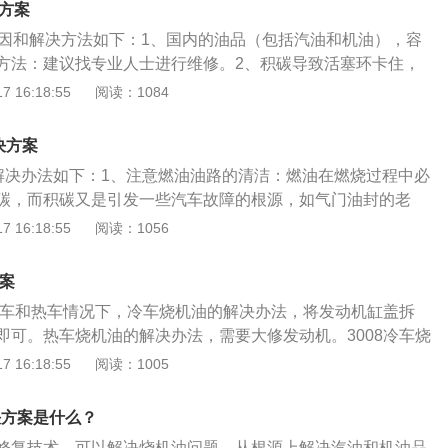
决方案
原因和解决方法如下：1、国内的油品（包括汽油和机油），容
方法：建议找专业人士进行维修。2、积碳导致活塞环卡住，
解决方法：建议找专业人士进行维修。3、回油孔被堵住，机
 16:18:55
阅读：1084
轴箱；解决方法：建议找专业人士进行维修。4、缸壁与活塞
过大气门油封和曲轴油封的腐蚀老化，导致渗油。解决方法：
决方案
行维修。5、气门油封。气门其实就是用来防止机油渗漏到燃
油的解决办法如下：1、注意燃油油路的清洁：燃油在燃烧过程中必
时间的使用后，多多少少都是会出现磨损或老化的情况，造成
碳，而积碳又是引发一些汽车故障的根源，如气门油封的老
油就会顺着气门渗入气缸，和燃油混合燃烧。解决方法：应及
变大等等。都与积碳的形成有着直接或间接的关系，所以保持
 16:18:55
阅读：1056
以保证气门的密封性。
于预防烧机油有着很大的帮助。定期到维修店店检修。2、使
油在长时间高温状态下极易腐蚀老化，导致油膜变稀，更容易
方案
烧，所以使用高品质的机油可以大大延缓这一现象。3、经常
为冷车和热车情况下，冷车烧机油的解决办法，将发动机缸盖拆
品使用说明书的要求定期更换机油和机油滤清器，更换正品机
即可。热车烧机油的解决办法，需要大修发动机。3008冷车烧
一旦机油流失异常，就要去修理厂进行保养。
尚未完全热起来时，发动机排气管排出许多蓝烟，但热车后正
 16:18:55
阅读：1005
发动机缸盖拆下，更换气门油封即可。3008热车烧机油：在汽
，排气管依然排出蓝烟。解决办法：需要大修发动机。避免汽
决方案是什么？
况，需要注意以下几点：1、定时对发动机做到及时维护和保
修复技术，可以解决烧机油问题，从根源上解决汽油和机油品