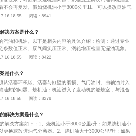
工作环境，按照发动机的技术要求选择合适的燃油和机油。做
后不会再复发。假如烧机油小于3000公里1L：可以换改良油气
来有效地减少发动机各部件的过早磨损，让柴油发动机在良好
油大于2000公里1L，根基上就是活塞环卡死，需要换活塞总
 16:18:55
阅读：8941
长发动机使用寿命。2、避免长时间高速行驶，发动机超高速
出现了烧机油，先排除发动机机油泄露和增压器内部泄露的问
油油膜的断裂，导致润滑不良和转动部位干磨，当成为经常性
，可以自己进行估算或到专业的维修机构进行机油消耗量的测
动机异常磨损而出现烧机油的现象，因此，保持经济时速行驶
油解决方案是什么？
：机油消耗量的标准是每1000公里不能超过0.5L，如果车辆
的好方法。3、机油格一定要选择质量有保障的，因为机油格
的汽油和机油。以下是相关内容的具体介绍：检测：通过专业
值，第一对发动机的曲轴箱负压进行测量检查，如果不正常就
除机油中的灰尘、金属颗粒、碳沉淀物和煤烟颗粒等杂质，保
链条数值正常、废气阀负压正常、涡轮增压检查无漏油现象。
风阀。
油格的质量不合格或者机油格堵塞，杂质就很有可能在发动机
0公里/升，如果烧机油小于3000公里/L，可以更换或改进油气
 16:18:55
阅读：8422
机造成磨损，就会导致机油消耗量增大。
：大于3000公里/L，基本是活塞环卡死，这时候需要更换活
迪汽车在生产的过程中都会配置专业的机油，也可以使用机油
方案是什么？
是要正规的保养才能满足机油的损耗。
须从活塞环积碳、活塞与缸壁的磨损、气门油封、曲轴油封入
轴油封的问题。烧机油：机油进入了发动机的燃烧室，与混合
。车辆出现“烧机油”现象，会使车辆氧传感器过快损坏，导致
 16:18:55
阅读：8379
、怠速不稳、加速无力、油耗上升、尾气排放超标等不良后
润滑不足，使引擎造成难以修复的损伤甚至报废，造成维修成
油的解决方案是什么？
故隐患。
油的解决方案如下：1、烧机油小于3000公里/升：如果烧机油小
，可以更换或改进油气分离器。2、烧机油大于3000公里/升：如果