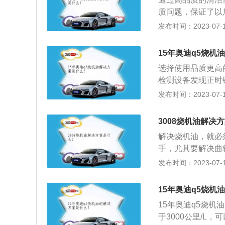
养，注意发动机的
质问题，保证了以
到勤检查、勤保养
分散器。假如烧机
发布时间：2023-07-17
的状态下运转，延
成。奥迪A4如果
转动时容易使润滑
题。确定无泄漏后
操作时，就会使发
15年奥迪q5烧机
量。机油消耗量标准
是预防烧机油现象
选择使用品质更高
没有超过这个标准
的主要作用就是去
检测设备发现正时
需要更换曲轴箱通
护发动机。如果机
烧机油小于：300
发布时间：2023-07-17
工作时反复对发动
分离器。烧机油大于
塞总成。油品：奥
3008烧机油解决
市场好的品牌，但
解决烧机油，就必
手，尤其要解决曲
气一起参与了燃烧
发布时间：2023-07-17
燃烧室的积碳增加
果，严重者发动机
15年奥迪q5烧机
本大幅升高甚至事
15年奥迪q5烧机
于3000公里/L