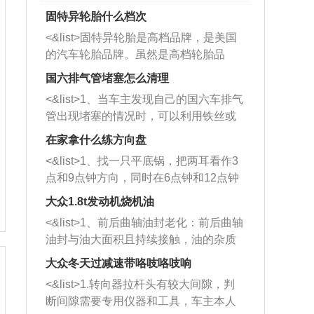
固特异轮胎什么档次
<&list>固特异轮胎是高档品牌，是美国
的汽车轮胎品牌。虽然是高档轮胎品
牌，但是中高低端的轮胎都有生产，这
国六排气管堵塞怎么清理
也是为了更好的开拓市场。
<&list>1、当车主发现自己的国六车排气
管出现堵塞的情况时，可以利用铁丝或
者是细棍，直接将杂物给取出来，如果
在家拿什么练方向盘
堵塞情况比较严重，也可以采取应急措
<&list>1、找一只平底锅，把两耳看作3
施。 <&list>2、直接利用木棍将所有的
点和9点钟方向，同时在6点钟和12点钟
杂物推到排气管里面的位置处，然后将
方向做一个标记。 <&list>2、双手握住
三元催化器拆解开，就可以将堵塞的东
大众1.8t发动机烧机油
平底锅两耳，然后往左打半圈、一圈、
西取出来。但如果是因为积碳过多引起
<&list>1、前后曲轴油封老化：前后曲轴
一圈半的练习，往右同样也要打相同的
的堵塞，就需要将三元催化器泡在草酸
油封与油大面积且持续接触，油的杂质
圈数。 <&list>3、最后强调要反复练
中进行清洗。 <&list>3、也可以利用清
和发动机内持续温度变化使其密封效果
习，这样就可以形成肌肉记忆，在真实
大众冬天过减速带咯吱咯吱响
洗剂对堵塞的情况得到解决，将清洗剂
逐渐减弱，导致渗油或漏油。<&list>2、
驾驶车辆时，不需要记忆也能打好方
放在燃油箱中，与燃油混合后，车辆启
<&list>1.转向器拉杆头有较大间隙，判
活塞间隙过大：积碳会使活塞环与缸体
向。
动时，就可以和汽油一起进入到燃烧
断间隙需要专用仪器和工具，车主本人
的间隙扩大，导致机油流入燃烧室中，