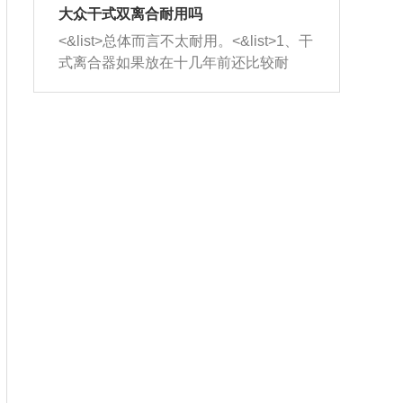
室，最后形成废气排出，就可以让三元
无法制作，需要将车辆送到修理厂或4s
造成烧机油。<&list>3、机油粘度。使用
大众干式双离合耐用吗
催化器得到清洗，排气管堵塞的情况就
店；<&list>2.车辆半轴套管防尘罩破
机油粘度过小的话，同样会有烧机油现
<&list>总体而言不太耐用。<&list>1、干
能够得到解决。
裂，破裂后会出现漏油现象，使半轴磨
象，机油粘度过小具有很好的流动性，
式离合器如果放在十几年前还比较耐
损严重，磨损的半轴容易损坏，产生异
容易窜入到气缸内，参与燃烧。<&list>
用，但是由于现在的汽车发动机动力输
响；<&list>3.稳定器的转向胶套和球头
4、机油量。机油量过多，机油压力过
出越来越高，使得干式离合器散热不足
老化，一般是使用时间过长造成的。解
大，会将部分机油压入气缸内，也会出
的缺陷也逐渐暴露出来。<&list>2、由于
决方法是更换新的质量好的转向橡胶套
现烧机油。<&list>5、机油滤清器堵塞：
干式双离合的工作环境暴露在空气中，
和球头。
会导致进气不畅，使进气压力下降，形
而离合器的散热也是通离合器罩上面的
成负压，使机油在负压的情况下吸入燃
几个小孔来进行散热。但是在行驶过程
烧室引起烧机油。<&list>6、正时齿轮或
中变速箱需要换挡，就不得不使得离合
链条磨损：正时齿轮或链条的磨损会引
器频繁工作。<&list>3、长时间的低速行
起气阀和曲轴的正时不同步。由于轮齿
驶以及过于频繁的启停，导致离合器的
或链条磨损产生的过量侧隙，使得发动
温度不断升高，而低速行驶时空气流动
机的调节无法实现：前一圈的正时和下
效率不高，无法将离合器中的热量有效
一圈可能就不一样。当气阀和活塞的运
的带走，导致离合器内部的温度不断升
动不同步时，会造成过大的机油消耗。
高，加速离合器的磨损。
解决方法：更换正时齿轮或链条。<&list
>7、内垫圈、进风口破裂：新的发动机
设计中，经常采用各种由金属和其他材