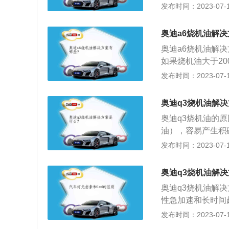
烧机油大于2000
发布时间：2023-07-17
品：奥迪汽车在生
牌，但是要正规的
奥迪a6烧机油解
奥迪a6烧机油解决
如果烧机油大于2
关于奥迪a6的相关
发布时间：2023-07-17
车，有轿车和旅行
丰富了豪华的配置
奥迪q3烧机油解
2、奥迪a6的产品
奥迪q3烧机油的
务车，奥迪A6融
油），容易产生积
配置，并赋予其超
机油无法正常回到
发布时间：2023-07-17
封的腐蚀老化，导
修后问题没有解决
奥迪q3烧机油解
可以选用质量更好
奥迪q3烧机油解
性急加速和长时间
门油封、缸垫。以奥
发布时间：2023-07-17
出的一款紧凑型SUV