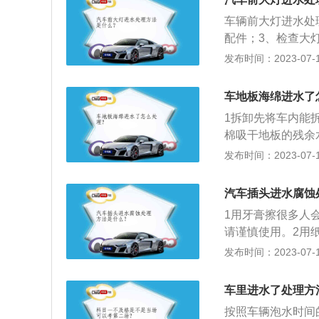
会造成发动机的损
封性是否良好，灯
车辆前大灯进水处
会大大降低灯光的
配件；3、检查大
店或其他专业的修
换大灯后盖密封条
发布时间：2023-07-17
习惯。早发现早补
理，车灯在开启一
车地板海绵进水了
1拆卸先将车内能
棉吸干地板的残余
打开车门。将车停
发布时间：2023-07-17
汽车插头进水腐蚀
1用牙膏擦很多人
请谨慎使用。2用
有些花的痕迹。3
发布时间：2023-07-17
心，草酸对不锈钢有
力，是给山地车洗
车里进水了处理方
按照车辆泡水时间