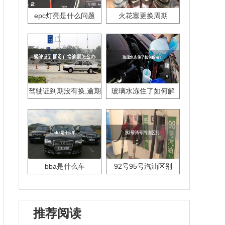
epc灯亮是什么问题
火花塞更换周期
驾驶证到期没有换,逾期
玻璃水冻住了如何解
怎么办??
决？
bba是什么车
92号95号汽油区别
推荐阅读