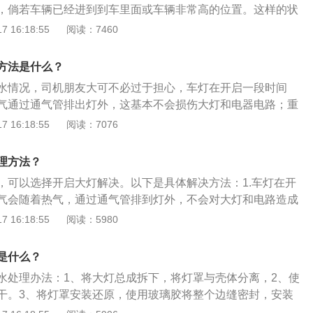
，倘若车辆已经进到到车里面或车辆非常高的位置。这样的状
车里面移动车辆。需要尽快将车辆拖到修理机构实行检测修
 16:18:55
阅读：7460
正驾驶在涉水地面熄火：或者被水泡过后那个时候就出现熄
行驾驶。应立即联络修理机构实行处理。因为出现这样的状况
方法是什么？
于水已经发动机通过进气系统，严重的已经进到发动机燃烧室
水情况，司机朋友大可不必过于担心，车灯在开启一段时间
现象。倘若继续驾驶或继续起动车辆的话，发动机很有可能会
气通过通气管排出灯外，这基本不会损伤大灯和电器电路；重
全排除隐患的车辆：曾经被水泡过，但通过修理，没有完全排
4S店拆解维修，或者将其拆卸，并打开灯罩，晾干后，检查尾
 16:18:55
阅读：7076
样的状况，继续使用的风险比较大。严重的会发生车辆自燃，
有可能渗漏的地方，如发现异常，建议更换尾灯后盖密封条和
全气囊等原件损坏的状况。
的相关信息如下：1、简介：车灯就是指车辆上的灯具、是车
理方法？
照明的工具，也是发出各种车辆行驶信号的提示工具。2、倒
，可以选择开启大灯解决。以下是具体解决方法：1.车灯在开
驶者挂上倒档时自动开启，它是白色透明的灯，主要是起提示
气会随着热气，通过通气管排到灯外，不会对大灯和电路造成
的作用。
主有高压气枪，或者电吹风，将其调至冷风档，对发动机舱内容
 16:18:55
阅读：5980
加快空气流动带走水分。3.如果大灯内有大量积水，即为大灯
决方法需将大灯拆下，仔细检查内部部件是否有破损，如存在
是什么？
行更换。
水处理办法：1、将大灯总成拆下，将灯罩与壳体分离，2、使
干。3、将灯罩安装还原，使用玻璃胶将整个边缝密封，安装
灯进水处理方法：1、开灯晒干。将远光灯开启10分钟，然后