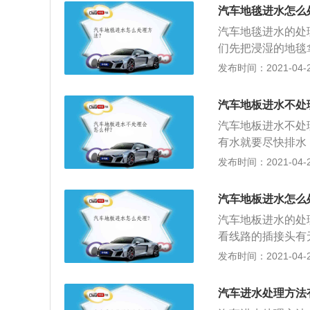
点，尽量使车辆前
汽车地毯进水怎么
转换器及消声器；
汽车地毯进水的处
止水分积存在电器
们先把浸湿的地毯
头、车身积水存积
部有几个密封胶堵
发布时间：2021-04-28
无异常噪音。如有
水性很强，应拆除
水进入车厢内，维
后，我们只需在天
堵，打开胶堵能够
汽车地板进水不处
地方，敞开车门进
拆除地胶，放置于
汽车地板进水不处
循环开关调整到内
有水就要尽快排水
种非常快捷的除湿
到进水点，检查汽
发布时间：2021-04-28
其是涉及到转向、
开盖通风，将后内
件进行润滑脂加注
汽车地板进水怎么
或者对底盘进行拆
汽车地板进水的处
看线路的插接头有
要时更换；2、检
发布时间：2021-04-28
换，因为安全隐患
内件腐蚀生锈的。
汽车进水处理方法