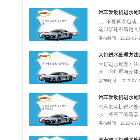
汽车发动机进水处
1、不要再次启动
这时候还不清楚具
处。如果是积水上
发布时间：2023-07-17
水的干燥路面，以
汽，是从空气滤清
大灯进水处理方法
干净即可。4、清
大灯进水处理方法
需要更换机油，并
来；将灯罩与壳体
5、检查电路。车
璃胶将整个边缝密
发布时间：2023-07-17
检查电路。6、检
长时间开启的车灯
动系统是否进水，
通风管或者通气孔
制动系统失效，建
汽车发动机进水处
天晴之后，大灯重
多，导致无法启动
汽车发动机进水处
做额外的处理。除
情况下，应该及时
水，将空气滤清器
自然散去就好。过
动机进水是比较紧
多，但是不影响正
发布时间：2023-07-17
下会发生融化或龟
缸。因此，一旦出
进水较多，启动后
什么反应。还有的
一点切记不要将熄
去的时候密封性很
汽车前大灯进水处