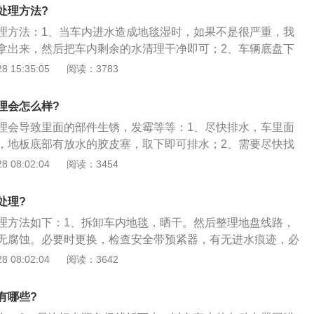
高后低，这样可使进入排气管中的水流出，避免损坏三元催化
处理方法?
检测完毕后应用压缩空气清除发动机舱内部电器连接部件，防
理方法：1、当车内进水造成地毯湿时，如果不是很严重，我
连接部位造成的腐蚀。重点清除部位是：保险盒、传感器插
拿出来，然后把车内剩余的水清理干净即可；2、车辆底盘下
处。清理完毕后，进行车辆路试，以确定发动机在行驶过程中
，打开胶堵能够放出车厢内的积水，由于车内装饰材料地胶吸
 15:35:05
阅读：3783
明显行驶噪音，检查发动机轴承和旋转部件；2、涉水中如果
地胶，放置于宽敞空间便于水分的蒸发；3、积水清理完毕
修过程主要是清理车内积水，位于车辆底盘下部有几个密封胶
气晴朗时将车窗打开充分晾晒即可，可以把车停放在有阳光的
放出车厢内的积水。但由于车内装饰材料地胶吸水性很强，应
理会怎么样?
行晾晒即可。
宽敞空间便于水分的蒸发，安装后还要注意打开空调，将车辆
理会导致里面的部件生锈，发霉等等：1、尽快排水，车里面
循环，使车厢内水蒸气通过空调系统排出车外，在夏季这是一
，地板底部有放水的胶皮塞，取下即可排水；2、需要尽快找
方法。3、底盘部件在涉水过程中容易造成润滑油的变质，尤
车地板是否有变形，四周的胶条有没有损坏，做好标记；3、
 08:02:04
阅读：3454
传动等系统。如维修手册要求陆地巡洋舰在涉水后要对底盘部
部物品取出，开盖晾晒1个小时，避免发霉生锈。
。同时，应在路试过程中仔细倾听底盘是否有异常声音传出，
处理?
装检查。
理方法如下：1、拆卸车内地毯，晒干。然后整理地盘线路，
无腐蚀。必要时更换，检查安全带预紧器，有无进水痕迹，必
查车内的靠近底板的所有电器元件，有进水腐蚀的痕迹都要更
 08:02:04
阅读：3642
太大了；3、因为汽车地板长期的泡水，肯定会导致地板以及
有哪些?