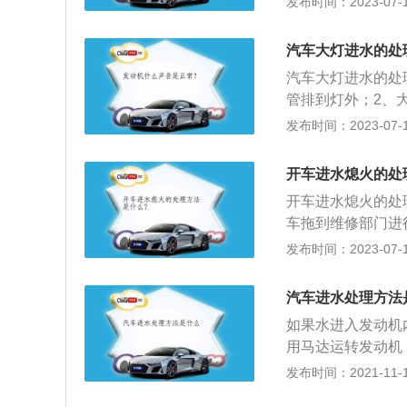
发布时间：2023-07-17
关闭大灯，等待6
掉。2、将大灯灯
汽车大灯进水的处
汽车大灯进水的处
管排到灯外；2、
是否有破损，使用
发布时间：2023-07-17
拆卸前大灯护板固
与前杠导槽固定螺
开车进水熄火的处
用是：1、准确照
开车进水熄火的处
驾驶员的视线。
车拖到维修部门进
短路；2、排气管
发布时间：2023-07-17
水受损，无法正常
度超过前保险杠，
汽车进水处理方法
驶；3、不要高速
如果水进入发动机
用马达运转发动机
状况，出现起沫、
发布时间：2021-11-10
水熄火情况，立即