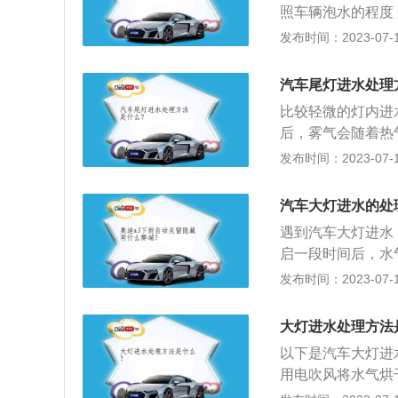
照车辆泡水的程度
况一定不能在进到
发布时间：2023-07-17
理。2、倘若车辆
火，一定不能再实
汽车尾灯进水处理
的最大原因，是由
比较轻微的灯内进
内，影响到的熄火
后，雾气会随着热
损坏。3、没有完
度进水应该尽早去
发布时间：2023-07-17
除隐患的车辆。这
灯表面有无破损或
发动机变速器，安
通气管。关于车灯
汽车大灯进水的处
辆夜间行驶在道路
遇到汽车大灯进水
车灯：倒车灯在驾
启一段时间后，水
后面车辆正在倒车
损伤。2.如果车
发布时间：2023-07-17
易积潮处吹冷风，
密封出现问题。解
大灯进水处理方法
破损，需对大灯进
以下是汽车大灯进
用电吹风将水气烘
好灯泡。以下是大