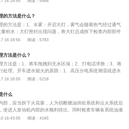
 16:18:55
阅读：5906
0分钟水雾自然消除，原理是大灯所发散出热量将雾直接融化
罩拆下，用布擦干，再把大灯灯罩密封上。
理的方法是什么？
理的方法是：1、水雾：开启大灯，雾气会随着热气经过通气
大量积水：大灯密封出现问题，将大灯总成拆下检查内部部件
电吹风将水气烘干。大灯的拆下方法是：1、打开前机盖；2、
 16:18:55
阅读：5783
定螺丝；3、卸下前大灯与水箱框架固定螺丝；4、拆下前大灯
丝，用手抓住前大灯的边缘部分，即可拉出前大灯。大灯的作
理方法是什么？
亮前方道路；2、提高夜间行驶的安全性；3、避免影响对面车
理方法是：1、将车拖拽到无水区域；2、打电话求救；3、将
行处理。开车进水熄火的原因：1、高压分电系统潮湿或进水
进水；3、进气口进水，即在空气滤清器处进水；4、发动机进
 16:18:55
阅读：5218
工作导致熄火。雨天或有水路段驾车的注意事项：1、涉水深
行车时应多警惕；2、涉水深度超过发动机舱盖，不要继续行
是什么
过水沟、水坑；4、保持足够的安全距离。
内部，应当拆下火花塞，人为切断燃油供给系统和点火系统后
，使进入发动机内部的水顺利排出。同时检查车辆各系统油液
浑浊等现象应及时进行更换。1、车辆涉水过程中如果出现进
 16:43:05
阅读：4165
关闭点火开关，不要试图再次启动发动机，将车辆移至安全地