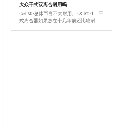
室，最后形成废气排出，就可以让三元
无法制作，需要将车辆送到修理厂或4s
造成烧机油。<&list>3、机油粘度。使用
大众干式双离合耐用吗
催化器得到清洗，排气管堵塞的情况就
店；<&list>2.车辆半轴套管防尘罩破
机油粘度过小的话，同样会有烧机油现
<&list>总体而言不太耐用。<&list>1、干
能够得到解决。
裂，破裂后会出现漏油现象，使半轴磨
象，机油粘度过小具有很好的流动性，
式离合器如果放在十几年前还比较耐
损严重，磨损的半轴容易损坏，产生异
容易窜入到气缸内，参与燃烧。<&list>
用，但是由于现在的汽车发动机动力输
响；<&list>3.稳定器的转向胶套和球头
4、机油量。机油量过多，机油压力过
出越来越高，使得干式离合器散热不足
老化，一般是使用时间过长造成的。解
大，会将部分机油压入气缸内，也会出
的缺陷也逐渐暴露出来。<&list>2、由于
决方法是更换新的质量好的转向橡胶套
现烧机油。<&list>5、机油滤清器堵塞：
干式双离合的工作环境暴露在空气中，
和球头。
会导致进气不畅，使进气压力下降，形
而离合器的散热也是通离合器罩上面的
成负压，使机油在负压的情况下吸入燃
几个小孔来进行散热。但是在行驶过程
烧室引起烧机油。<&list>6、正时齿轮或
中变速箱需要换挡，就不得不使得离合
链条磨损：正时齿轮或链条的磨损会引
器频繁工作。<&list>3、长时间的低速行
起气阀和曲轴的正时不同步。由于轮齿
驶以及过于频繁的启停，导致离合器的
或链条磨损产生的过量侧隙，使得发动
温度不断升高，而低速行驶时空气流动
机的调节无法实现：前一圈的正时和下
效率不高，无法将离合器中的热量有效
一圈可能就不一样。当气阀和活塞的运
的带走，导致离合器内部的温度不断升
动不同步时，会造成过大的机油消耗。
高，加速离合器的磨损。
解决方法：更换正时齿轮或链条。<&list
>7、内垫圈、进风口破裂：新的发动机
设计中，经常采用各种由金属和其他材