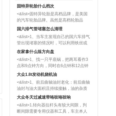
固特异轮胎什么档次
<&list>固特异轮胎是高档品牌，是美国
的汽车轮胎品牌。虽然是高档轮胎品
牌，但是中高低端的轮胎都有生产，这
国六排气管堵塞怎么清理
也是为了更好的开拓市场。
<&list>1、当车主发现自己的国六车排气
管出现堵塞的情况时，可以利用铁丝或
者是细棍，直接将杂物给取出来，如果
在家拿什么练方向盘
堵塞情况比较严重，也可以采取应急措
<&list>1、找一只平底锅，把两耳看作3
施。 <&list>2、直接利用木棍将所有的
点和9点钟方向，同时在6点钟和12点钟
杂物推到排气管里面的位置处，然后将
方向做一个标记。 <&list>2、双手握住
三元催化器拆解开，就可以将堵塞的东
大众1.8t发动机烧机油
平底锅两耳，然后往左打半圈、一圈、
西取出来。但如果是因为积碳过多引起
<&list>1、前后曲轴油封老化：前后曲轴
一圈半的练习，往右同样也要打相同的
的堵塞，就需要将三元催化器泡在草酸
油封与油大面积且持续接触，油的杂质
圈数。 <&list>3、最后强调要反复练
中进行清洗。 <&list>3、也可以利用清
和发动机内持续温度变化使其密封效果
习，这样就可以形成肌肉记忆，在真实
大众冬天过减速带咯吱咯吱响
洗剂对堵塞的情况得到解决，将清洗剂
逐渐减弱，导致渗油或漏油。<&list>2、
驾驶车辆时，不需要记忆也能打好方
放在燃油箱中，与燃油混合后，车辆启
<&list>1.转向器拉杆头有较大间隙，判
活塞间隙过大：积碳会使活塞环与缸体
向。
动时，就可以和汽油一起进入到燃烧
断间隙需要专用仪器和工具，车主本人
的间隙扩大，导致机油流入燃烧室中，