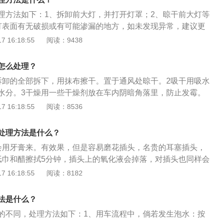
坏。
罩本身有无破裂，通风管或者通气孔有无堵住等。常年起雾，
理方法如下：1、拆卸前大灯，并打开灯罩；2、晾干前大灯等
透光率，在日常行车存在很大的安全隐患，所以应该尽快到4S
灯表面有无破损或有可能渗漏的地方，如未发现异常，建议更
理厂进行维修。
和通气管。在冬天和多雨的季节，车主应养成定期检查车灯的
 16:18:55
阅读：9438
救，及时的将故障排除。如果是前大灯只是起雾，不用着急处
段时间后，这雾气就会随着热气通过通气管排出灯外。
怎么处理？
拆卸的全部拆下，用抹布擦干。置于通风处晾干。2吸干用吸水
水分。3干燥用一些干燥剂放在车内阴暗角落里，防止发霉。
住通风处。用吸尘器吸除残余的土。
 16:18:55
阅读：8536
处理方法是什么？
会用牙膏来。有效果，但是容易磨花插头，名贵的耳塞插头，
纸巾和醋擦拭5分钟，插头上的氧化液会掉落，对插头也同样会
用草酸除锈草酸（即乙二酸）可用来除锈。不过使用时要小
 16:18:55
阅读：8182
较强的腐蚀性。4用wd-40wd-40用来洗电容电路板都没压
链条用，可以打磨或者弱酸清洗。
法是什么？
的不同，处理方法如下：1、用车流程中，倘若发生泡水：按