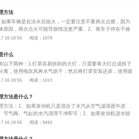
理方法
。如果车辆是在涉水后熄火，一定要注意不要再次点燃，因为
体原因，再次点火可能导致情况更严重。2、将车子停在干燥
涨导致的发动机进水，需要寻求他人帮助，将车辆推至没有积
 16:18:55
阅读：1078
免情况更加严重。3、清理积水。如果发动机只是混入了水
器中进的水，只要将空气滤清器、节气阀、气缸内的水汽清理
是什么
理配件。如果发动机进水情况比较严重，但不影响正常驾驶，
有以下两种：1.灯罩容易拆卸的大灯，只需要将大灯总成拆下
且清理相关配件，记得拔下电瓶的负极线，以免电瓶受损。
分离，使用电吹风将水气烘干；然后将灯罩安装还原，使用玻
上电路进水后很可能会有短路的情况，最好请专业的维修人员
封，安装好灯泡、插件即可；2.当雨季来临时，温度较低，当
 16:18:55
阅读：1013
查制动系统。制动系统的吸附力比较强，需要重点检查一下制
关闭后，内外环境产生温差。此时空气中的水分就很容易通过
以及制动液内有没有混入水，如果进水情况严重，很可能导致
进入车灯内部，并且附着在灯罩里面。这种情况只需要等雨过
议去专业的维修店检查。7、更换发动机。如果发动机进水过
理方法是什么？
新开启一段时间，雾气就会因为温度的上升自动散去，不需要
，需要更换新的发动机。8、叫拖车。在车主无法自行解决的
理方法：1、如果发动机只是混合了水汽从空气滤清器中进
此之外，洗车的时候也会遇到车灯有雾气的情况，同样等雾气
打122，叫拖车将车辆拖至维修厂，请专业维修人员帮助。发
、节气阀、气缸的水汽清理干净即可；2、如果发动机进水较
高的温度会损害灯罩，因为灯罩采用的是塑质材料，高温条件
急的一种情况，一旦进水，轻则火花塞无法点燃，重则导致爆
常驾驶，更换机油和清理发动机相关的配件；3、如果发动机
 16:18:55
阅读：9442
裂的现象。电吹风调到冷风的效果极差，基本上吹几个钟都没
现这种情况，一定要马上处理，不能放任不管。
无法行驶的状况，更换新的发动机即可。发动机进水后重要的
人会想自己拆卸灯罩，这里极其不建议这种做法，因为装配回
火的车辆强行启动，因为在车辆浸水的情况下，重新启动往往
难得到保障。当车灯经常都起雾时，车主应该检查下灯罩的密
理方法是什么？