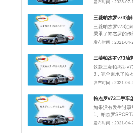
的平均油耗。节省
发布时间：2023-07-17
度的数值。
些老练的车主都会
为减少车辆的起步
三菱帕杰罗v73油
三菱帕杰罗v73油耗
秉承了帕杰罗的传
机动性能与环保性
发布时间：2021-04-28
一流，SOHCV
的路面表现燃油比
三菱帕杰罗v73油
游的人来说是真正
这款三菱帕杰罗v73
而复杂的安全系统
3，完全秉承了帕
通事故，如采用四
还是卓越机动性能
发布时间：2021-04-28
装了司机和副司机
内都堪称一流，S
在发生事故时的伤
稳。在平稳的路面
的舒适性，并在越
帕杰罗v73二手车
喜欢出外郊游的人
了满足中国市场的
如果没有发生过事
有非常优越而复杂
底盘结构和相关的
1、帕杰罗SPOR
驶员避免交通事故
年进行了大量的改
发布时间：2021-04-28
安全性，加装了司
OSPORT商标
杆，减少乘员在发