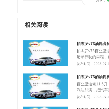
分享：
相关阅读
帕杰罗v73油耗高
帕杰罗v73百公里
记录行驶的里程，
的平均油耗。节省
发布时间：2023-07-17
些老练的车主都会
为减少车辆的起步
帕杰罗v73的油耗
百公里油耗11.6
汽油加满，把汽车
加了几升油，此时
发布时间：2023-07-17
介绍：油耗，俗称
（Constant-S