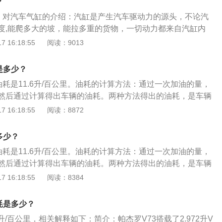
？
速行驶是汽车在公路上运行的一种基本工况，加上容易测定，
缸。对汽车气缸的介绍：汽缸是产生汽车驱动力的源头，不论汽
。不过，由于汽车在实际行驶中经常出现加速、减速、制动和
度,能爬多大的坡，能拉多重的货物，一切动力都来自汽缸内
工作情况，因此等速油耗往往偏低，与实际油耗有较大差别。
在汽缸内部燃烧后推动活塞直线运动，然后再通过连杆、曲
 16:18:55
阅读：9013
轴,最后将动力传递到车轮，从而推动汽车飞速前进。汽车气缸
洁干燥的压缩空气.空气中不得含有机溶剂的合成油、盐分、腐
是多少？
缸、阀动作不良。给油润滑气缸,应配置流量合适的油雾器;不给
油耗是11.6升/百公里。油耗的计算方法：通过一次加油的量，
内预加了润滑脂，可以长期使用。缸筒和活塞杆的滑动部位不
然后通过计算得出车辆的油耗。两种方法得出的油耗，是车辆
气缸动作不良，损坏活塞杆密封圈等造成漏气。缓冲阀处应流
油耗的方法：在城市中行驶，经常容易发生堵车现象，所以一
 16:18:55
阅读：8872
空间，磁性开关等应留出适当的安装调整空间。气缸若长期放
在行驶之前就确定好行驶路线，避开一些较为拥挤的路段，因
动作一次，并涂油保护以防锈。
、停车、保持经济时速行驶，这就相当于在节省油耗。
多少？
油耗是11.6升/百公里。油耗的计算方法：通过一次加油的量，
然后通过计算得出车辆的油耗。两种方法得出的油耗，是车辆
油耗的方法：在城市中行驶，经常容易发生堵车现象，所以一
 16:18:55
阅读：8384
在行驶之前就确定好行驶路线，避开一些较为拥挤的路段，因
、停车、保持经济时速行驶，这就相当于在节省油耗。
耗是多少？
6升/百公里，相关解释如下：简介：帕杰罗V73搭载了2.972升V