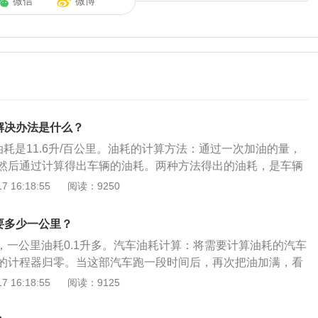
微信
微博
解决办法是什么？
油耗是11.6升/百公里。油耗的计算方法：通过一次加油的量，
然后通过计算得出车辆的油耗。两种方法得出的油耗，是车辆
油耗的方法：在城市中行驶，经常容易发生堵车现象，所以一
 16:18:55
阅读：9250
在行驶之前就确定好行驶路线，避开一些较为拥挤的路段，因
、停车、保持经济时速行驶，这就相当于在节省油耗。
要多少一公里？
升，一公里油耗0.1升多。汽车油耗计算：将需要计算油耗的汽车
的计程器归零。当这部汽车跑一段时间后，再次把油加满，看
，把加油的量除以跑的里程数，就是每公里耗油量。汽车油耗
 16:18:55
阅读：9125
汽车在行驶完100公里的耗油量。正常指等速油耗。等速油耗
peedFuelEconomy）是指汽车在良好路面上作等速行驶时的燃油经