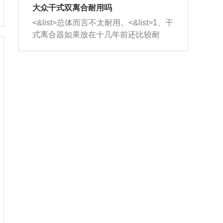
室，最后形成废气排出，就可以让三元
无法制作，需要将车辆送到修理厂或4s
造成烧机油。<&list>3、机油粘度。使用
大众干式双离合耐用吗
催化器得到清洗，排气管堵塞的情况就
店；<&list>2.车辆半轴套管防尘罩破
机油粘度过小的话，同样会有烧机油现
<&list>总体而言不太耐用。<&list>1、干
能够得到解决。
裂，破裂后会出现漏油现象，使半轴磨
象，机油粘度过小具有很好的流动性，
式离合器如果放在十几年前还比较耐
损严重，磨损的半轴容易损坏，产生异
容易窜入到气缸内，参与燃烧。<&list>
用，但是由于现在的汽车发动机动力输
响；<&list>3.稳定器的转向胶套和球头
4、机油量。机油量过多，机油压力过
出越来越高，使得干式离合器散热不足
老化，一般是使用时间过长造成的。解
大，会将部分机油压入气缸内，也会出
的缺陷也逐渐暴露出来。<&list>2、由于
决方法是更换新的质量好的转向橡胶套
现烧机油。<&list>5、机油滤清器堵塞：
干式双离合的工作环境暴露在空气中，
和球头。
会导致进气不畅，使进气压力下降，形
而离合器的散热也是通离合器罩上面的
成负压，使机油在负压的情况下吸入燃
几个小孔来进行散热。但是在行驶过程
烧室引起烧机油。<&list>6、正时齿轮或
中变速箱需要换挡，就不得不使得离合
链条磨损：正时齿轮或链条的磨损会引
器频繁工作。<&list>3、长时间的低速行
起气阀和曲轴的正时不同步。由于轮齿
驶以及过于频繁的启停，导致离合器的
或链条磨损产生的过量侧隙，使得发动
温度不断升高，而低速行驶时空气流动
机的调节无法实现：前一圈的正时和下
效率不高，无法将离合器中的热量有效
一圈可能就不一样。当气阀和活塞的运
的带走，导致离合器内部的温度不断升
动不同步时，会造成过大的机油消耗。
高，加速离合器的磨损。
解决方法：更换正时齿轮或链条。<&list
>7、内垫圈、进风口破裂：新的发动机
设计中，经常采用各种由金属和其他材