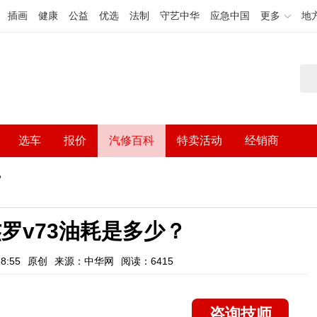
插画
健康
公益
优选
法制
守艺中华
应急中国
更多
地
选车
报价
汽修百科
特卖活动
经销商
？
杰罗v73油耗是多少？
8:55
原创
来源：中华网
阅读：6415
咨询技师