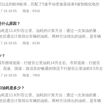
可以达到欧III标准，匹配了5速手动变速器或者4速智能化电控
选择四轮驱动（或两轮驱动），前悬挂采用双叉横臂结构独立
 16:18:55
阅读：8316
出功率：帕杰罗V73发动机的最大输出功率可达123千瓦、最大
·米，V624气阀顶置单凸轮轴发动机运转平稳可靠，可以有效降
是什么原因？
油耗是11.6升/百公里。油耗的计算方法：通过一次加油的量，
然后通过计算得出车辆的油耗。两种方法得出的油耗，是车辆
油耗的方法：在城市中行驶，经常容易发生堵车现象，所以一
 16:18:55
阅读：8236
在行驶之前就确定好行驶路线，避开一些较为拥挤的路段，因
、停车、保持经济时速行驶，这就相当于在节省油耗。
少？
：城市拥堵道路：行驶百公里油耗14升左右。市郊道路：行驶百
右。高速、国道：路况良好畅通的情况下行驶百公里油耗9.5升左
的资料如下：等速油耗：是指汽车在良好路面上作等速行驶时
 16:18:55
阅读：7950
。由于等速行驶是汽车在公路上运行的一种基本工况，加上这
所以得到广泛采用。道路循环油耗，是汽车在道路上按照规定
73油耗是多少？
作反复循环行驶时所测定的燃油经济性指标，也叫做多工况道
油耗是11.6升/百公里。油耗的计算方法：通过一次加油的量，
速和时间规范中，规定每个循环包含各种行驶的功况，并规定
然后通过计算得出车辆的油耗。两种方法得出的油耗，是车辆
挡时刻、制动与停车时间，以及行驶速度、加速度及制动减速