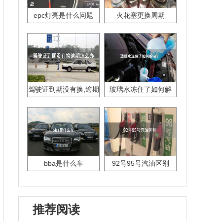
epc灯亮是什么问题
火花塞更换周期
驾驶证到期没有换,逾期
玻璃水冻住了如何解
怎么办??
决？
bba是什么车
92号95号汽油区别
推荐阅读