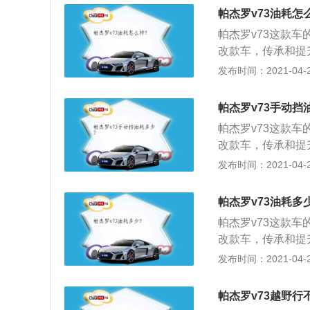
迎，在欧美越野车市
在正常行驶时的舒
帕杰罗v73油耗怎
动机，满足最新的
车的乐趣。为了满
帕杰罗v73这款车
4速智能化电控自
型的基础上对底盘
改款车，传承和提
悬挂采用双叉横臂
品质的基础上，使得
发布时间：2021-04-28
世界越野车型中处
车型的硬朗元素，
灯，而后尾灯也采
帕杰罗v73手动挡
处体现了设计者的
帕杰罗v73这款车
计提升，动力从11
改款车，传承和提
了整车的安全性能
品质的基础上，使得
发布时间：2021-04-27
车型的硬朗元素，
灯，而后尾灯也采
帕杰罗v73油耗多
处体现了设计者的
帕杰罗v73这款车
计提升，动力从11
改款车，传承和提
了整车的安全性能
品质的基础上，使得
发布时间：2021-04-27
车型的硬朗元素，
灯，而后尾灯也采
帕杰罗v73越野行
处体现了设计者的