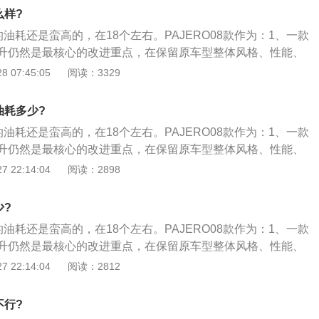
场中占有很大的份额。装备先进，装有2.972升V624气门发
适性，并在越野行驶时驾驶者能够充分享受作为运动型多用途
么样?
排放法规要求，可以达到欧III标准，装备有5速手动变速器或者
足中国市场的特殊要求，针对我国的道路情况，该车型在原车
的油耗还是蛮高的，在18个左右。PAJERO08款作为：1、一款
动变速器，很方便地可以选择四轮驱动（或两轮驱动）；3、前
结构和相关的车身部分进行了强化设计。
升仍然是最核心的改进重点，在保留原车型整体风格、性能、
结构独立悬挂系统，使其具有良好的越野性能，其技术水平在
品质更卓越、更舒适；2、长丰三菱PAJERO08款保留了原
 07:45:05
阅读：3329
于前列。
保险杠、发动机盖都采用原有设计，并增加了带涂装的前照
用了新造型设计，再有细节之处如门把手、车牌板等地方，处
油耗多少?
独到理念；3、在动力方面，原来的3.0L发动机有了突破性的设
的油耗还是蛮高的，在18个左右。PAJERO08款作为：1、一款
7Kw提升到120Kw，并增加了进口原装发动机防盗芯片，增强
升仍然是最核心的改进重点，在保留原车型整体风格、性能、
。
品质更卓越、更舒适；2、长丰三菱PAJERO08款保留了原
 22:14:04
阅读：2898
保险杠、发动机盖都采用原有设计，并增加了带涂装的前照
用了新造型设计，再有细节之处如门把手、车牌板等地方，处
少?
独到理念；3、在动力方面，原来的3.0L发动机有了突破性的设
的油耗还是蛮高的，在18个左右。PAJERO08款作为：1、一款
7Kw提升到120Kw，并增加了进口原装发动机防盗芯片，增强
升仍然是最核心的改进重点，在保留原车型整体风格、性能、
。
品质更卓越、更舒适；2、长丰三菱PAJERO08款保留了原
 22:14:04
阅读：2812
保险杠、发动机盖都采用原有设计，并增加了带涂装的前照
用了新造型设计，再有细节之处如门把手、车牌板等地方，处
不行?
独到理念；3、在动力方面，原来的3.0L发动机有了突破性的设