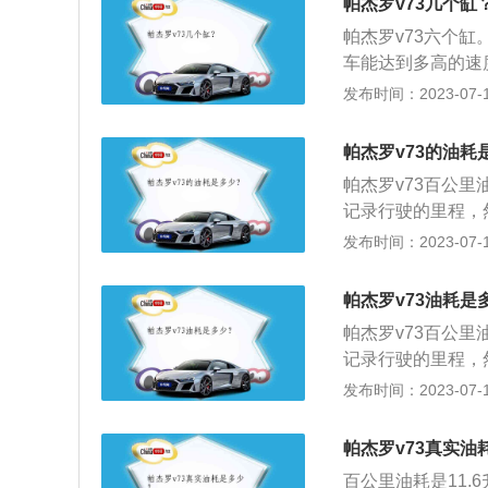
帕杰罗v73几个缸
济性指标。由于等
帕杰罗v73六个
所以得到广泛采用
车能达到多高的速
发动机怠速等多种
部，都是由于燃料
发布时间：2023-07-17
轴、变速器、传动
的保养：要使用清
帕杰罗v73的油耗
蚀性气体等，以防
帕杰罗v73百公里
油润滑气缸，因缸
记录行驶的里程，
得受损伤，以防止
的平均油耗。节省
发布时间：2023-07-17
出适当的维护调整
些老练的车主都会
置不用，应一个月
为减少车辆的起步
帕杰罗v73油耗是
帕杰罗v73百公里
记录行驶的里程，
的平均油耗。节省
发布时间：2023-07-17
些老练的车主都会
为减少车辆的起步
帕杰罗v73真实油
百公里油耗是11.