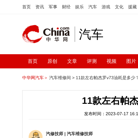
首页
资讯
军事
财经
娱乐
汽车
游戏
文化
援藏
汽车
首页
原创
文章
评测
视频
图片
中华网汽车＞
汽车维修间 >
11款左右帕杰罗v73油耗是多少
11款左右帕
发布时间：2023-07-17 16:1
汽修技师
|
汽车维修技师