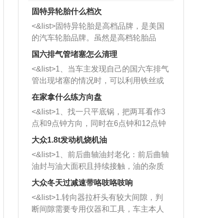
固特异轮胎什么档次
<&list>固特异轮胎是高档品牌，是美国
的汽车轮胎品牌。虽然是高档轮胎品
牌，但是中高低端的轮胎都有生产，这
国六排气管堵塞怎么清理
也是为了更好的开拓市场。
<&list>1、当车主发现自己的国六车排气
管出现堵塞的情况时，可以利用铁丝或
者是细棍，直接将杂物给取出来，如果
在家拿什么练方向盘
堵塞情况比较严重，也可以采取应急措
<&list>1、找一只平底锅，把两耳看作3
施。 <&list>2、直接利用木棍将所有的
点和9点钟方向，同时在6点钟和12点钟
杂物推到排气管里面的位置处，然后将
方向做一个标记。 <&list>2、双手握住
三元催化器拆解开，就可以将堵塞的东
大众1.8t发动机烧机油
平底锅两耳，然后往左打半圈、一圈、
西取出来。但如果是因为积碳过多引起
<&list>1、前后曲轴油封老化：前后曲轴
一圈半的练习，往右同样也要打相同的
的堵塞，就需要将三元催化器泡在草酸
油封与油大面积且持续接触，油的杂质
圈数。 <&list>3、最后强调要反复练
中进行清洗。 <&list>3、也可以利用清
和发动机内持续温度变化使其密封效果
习，这样就可以形成肌肉记忆，在真实
大众冬天过减速带咯吱咯吱响
洗剂对堵塞的情况得到解决，将清洗剂
逐渐减弱，导致渗油或漏油。<&list>2、
驾驶车辆时，不需要记忆也能打好方
放在燃油箱中，与燃油混合后，车辆启
<&list>1.转向器拉杆头有较大间隙，判
活塞间隙过大：积碳会使活塞环与缸体
向。
动时，就可以和汽油一起进入到燃烧
断间隙需要专用仪器和工具，车主本人
的间隙扩大，导致机油流入燃烧室中，