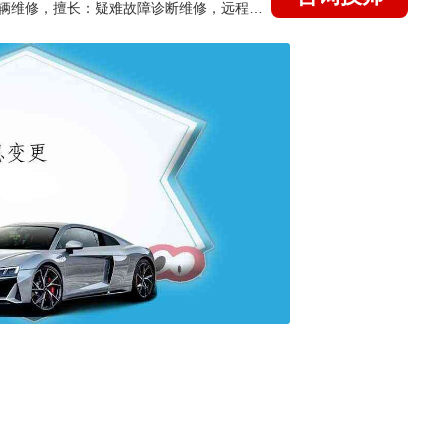
国家认证的汽车维修技师，15年德美日等各系车辆维修，擅长：疑难故障诊断维修，远程维修技术指导