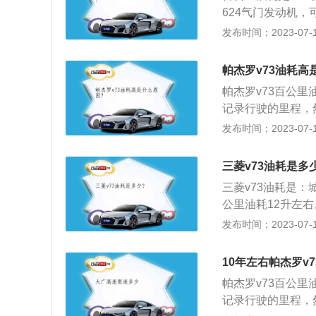
624气门发动机，
自动变速器，可以
发布时间：2023-07-17
悬挂系统。最大输
扭矩可达225牛顿
帕杰罗v73油耗高
低油耗。
帕杰罗v73百公里
记录行驶的里程，
的平均油耗。节省
发布时间：2023-07-17
些老练的车主都会
为减少车辆的起步
三菱v73油耗是多
三菱v73油耗是
公里油耗12升左
右。有关汽车油耗
发布时间：2023-07-17
的燃油经济性指标
种油耗容易测定，
10年左右帕杰罗v
的车速和时间规范
帕杰罗v73百公里
路循环油耗。在车
记录行驶的里程，
了每个循环中的换