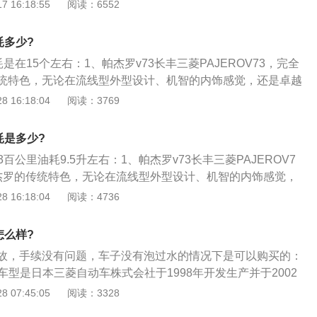
油耗的方法：在城市中行驶，经常容易发生堵车现象，所以一
 16:18:55
阅读：6552
在行驶之前就确定好行驶路线，避开一些较为拥挤的路段，因
、停车、保持经济时速行驶，这就相当于在节省油耗。
耗多少?
是在15个左右：1、帕杰罗v73长丰三菱PAJEROV73，完全
统特色，无论在流线型外型设计、机智的内饰感觉，还是卓越
能相结合的动力系统，以及超卓的安全性能，在行业内都堪称
 16:18:04
阅读：3769
6引擎，配备的电控多点燃油喷射系统使发动机运转平稳。在平稳
较经济，加上ATC牵引力系统等一系列技术，对于喜欢出外郊
耗是多少?
意义的休闲与享受双重体会；2、帕杰罗SPORT具有非常优越
百公里油耗9.5升左右：1、帕杰罗v73长丰三菱PAJEROV7
，来保障乘员的人身安全；主动安全系统，帮助驾驶员避免交
杰罗的传统特色，无论在流线型外型设计、机智的内饰感觉，
轮ABS系统带电子制动力分配系统（EBD）；被动安全性，加
与环保性能相结合的动力系统，以及超卓的安全性能，在行业
 16:18:04
阅读：4736
侧的双安全气囊系统，吸能式转向管柱和侧防撞杆，减少乘员
OHCV6引擎，配备的电控多点燃油喷射系统使发动机运转平
害；3、总之，帕杰罗SPORT的安全系统能确保在正常行驶时
表现燃油比较经济，加上ATC牵引力系统等一系列技术，对于
野行驶时驾驶者能够充分享受作为运动型多用途车的乐趣。为
怎么样?
来说是真正意义的休闲与享受双重体会；2、帕杰罗SPORT具
特殊要求，针对我国的道路情况，该车型在原车型的基础上对
故，手续没有问题，车子没有泡过水的情况下是可以购买的：
的安全系统，来保障乘员的人身安全；主动安全系统，帮助驾
车身部分进行了强化设计。
T车型是日本三菱自动车株式会社于1998年开发生产并于2002
，如采用四轮ABS系统带电子制动力分配系统（EBD）；被动
进后的著名车型，它是首次允许在日本海外生产并使用PAJER
 07:45:05
阅读：3328
机和副司机侧的双安全气囊系统，吸能式转向管柱和侧防撞
的车型；2、由于其独有的越野驾驶性能，深受汽车爱好者的欢
生事故时的伤害；3、总之，帕杰罗SPORT的安全系统能确保