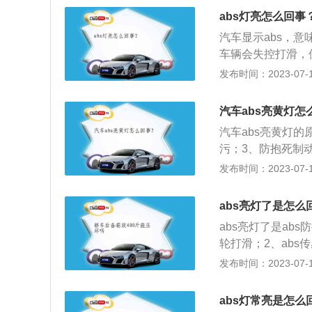
压阀体搭铁固定螺
引擎发动，踏下刹
它污染源覆盖，影
压下降低于10.5
abs灯亮怎么回事
变大；更换ABS或
板，完成自我设定
能断定车轮的滑移
源供应电压太低，
在高速⾏驶中，A
汽车显示abs，
车速传感器上的脏
充电系统；检查电
胎规格不正确或钢
车辆会失控打滑，
因2：由于系统线
后ABS警告灯一直
考油箱盖旁的贴铁
灯亮的状态有多种
发布时间：2023-07-17
统故障。处理方案
触不良；ABS油
不当；刹车灯内部
BS故障灯常亮（
间歇性亮起，加速
压阀体搭铁固定螺
车开关连杆往下推
它污染源覆盖，影
压下降低于10.5
汽车abs亮黄灯怎
变大；更换ABS或
关。
能断定车轮的滑移
源供应电压太低，
在高速⾏驶中，A
汽车abs亮黄灯
车速传感器上的脏
充电系统；检查电
胎规格不正确或钢
污；3、防抱死制
因2：由于系统线
后ABS警告灯一直
考油箱盖旁的贴铁
s亮黄灯的解决方法
发布时间：2023-07-17
统故障。处理方案
触不良；ABS油
不当；刹车灯内部
脑；2、补充制动液
间歇性亮起，加速
压阀体搭铁固定螺
车开关连杆往下推
汽车制动时，自动
压下降低于10.5
abs亮灯了是怎么
变大；更换ABS或
关。
状态，以保证车轮
源供应电压太低，
在高速⾏驶中，A
abs亮灯了是ab
充电系统；检查电
胎规格不正确或钢
轮打滑；2、abs
后ABS警告灯一直
考油箱盖旁的贴铁
连接线损坏；4、a
发布时间：2023-07-17
触不良；ABS油
不当；刹车灯内部
是由abs泵、轮
压阀体搭铁固定螺
车开关连杆往下推
在各车轮上高灵敏
abs灯常亮是怎么
变大；更换ABS或
关。
车轮的制动分泵泄