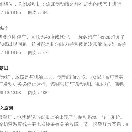
off档位，关闭发动机：添加制动液必须在熄火的状态下进行。
擎盖开启开关的扳手，解锁发动机引擎盖。3、向上掀起发动机
 16:18:55
阅读：5848
。4、向左轻轻拧开制动器顶部的制动液储液盒盖。5、添加专
X位置即可完成制动液的添加。
解决？
时需要立即停车并且联系4s店或修理厂，标致汽车的stop灯亮了
系统出现问题，还可能是机油压力异常或是冷却液温度过高导
液温度过高时如果继续行驶，可能会导致发动机出现拉缸拉瓦
 16:18:55
阅读：5476
龙集团子公司标致汽车公司旗下汽车品牌，旗下的308是一款
高分别为4590mm、1820mm、1488mm，轴距是2675m
么意思
门5座三厢车。
停车警示灯，应该是与机油压力、制动液面过低、水温过高灯等某一
车发动机务必停止运行。该警告灯与“发动机机油压力”、“制动
液温度表”和“电子制动力分配系统故障”警告灯相连。stop是一个
 12:40:03
阅读：4869
们汽车出现问题，务必强制停车（准确说应该是停止汽车发动
的因素十分多，例如发动机油压力过低、制动液面过低、水温
什么原因
有这种状况。并且该警告灯与“汽车发动机发动机油压力”、“制
停车报警灯，也就是说当仪表上的出现了与制动系统、转向系统、
冻液溫度表”和“电子制动力分配系统问题”警告灯相连。大多数
冷却液温度或主要电器装备有关的故障，某一报警灯点亮后，s
示灯与此同时点亮。假如是驾驶中有STOP灯，赶紧停车，及
同时点亮。如果出现这种情况的话，请立即采用安全的方式立即停