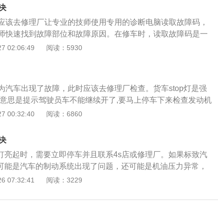
方出现问题就是亮起。仪表盘上还有一个黄灯，STOP是红色
会导致冷却液冰点上升沸点下降。
决
故障，红色表示严重故障。一旦驾驶员无法判断汽车到底是出
应该去修理厂让专业的技师使用专用的诊断电脑读取故障码，
立马去4s或者检修站，进行检查维修。避免在行车过程中，发
师快速找到故障部位和故障原因。在修车时，读取故障码是一
。汽车上是有很多电子系统的，如果没有这些电子系统，那汽
 02:06:49
阅读：5930
行的。汽车的发动机周围有很多传感器，发动机还有ecu。ecu
脑，如果没有ecu，那发动机是无法正常运行的。在发动机运
收集传感器传来数据，经过处理后ecu可以通过执行机构来控制发
为汽车出现了故障，此时应该去修理厂检查。货车stop灯是强
个传感器或执行机构损坏了，那就会影响汽车发动机的正常运
,意思是提示驾驶员车不能继续开了,要马上停车下来检查发动机
的故障灯就会亮起。汽车的电子系统长时间使用出现故障是正
一般是与机油压力、制动液面过低、水温过高灯等某一报警灯同时
 00:32:40
阅读：6860
的可靠性是不如机械系统的。特别是发动机周围的电子系统。
首先要读取故障码，故障码可以帮助技师快速找到故障部位和
系统长时间在高温环境下运行，时间久了出现故障也是正常现
大部分故障都是由于电子系统引起的。
损坏了，那一定要立即维修，否则会影响汽车的正常运行，甚
决
在严重的安全隐患。
p灯亮起时，需要立即停车并且联系4s店或修理厂。如果标致汽
了，可能是汽车的制动系统出现了问题，还可能是机油压力异常，
度过高导致的。当汽车冷却液温度过高时如果继续行驶，可能
 07:32:41
阅读：3229
拉缸拉瓦现象。所以，当冷却液温度过高时，需要立即停车并
动机散热。机油压力过低时，机油无法为发动机提供足够的润
能会导致发动机出现拉缸拉瓦现象。当制动系统出现问题时，