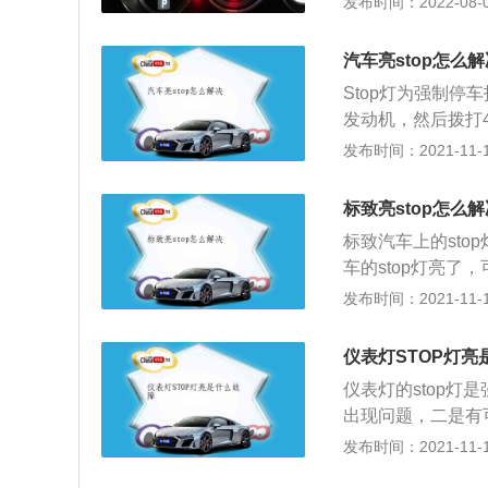
发布时间：2022-08-08
时致电4S店请求
车，停车后，关闭
标，右边一个感叹
态、刹车片磨损状
提示汽车转向系统
汽车亮stop怎么解
些检查都没有问题
有封死，里面是感
Stop灯为强制停
脑来进一步检查车
当这一指示灯亮起
发动机，然后拨打
障。造成汽车亮s
发布时间：2021-11-10
散热。此时车主应
内添加纯净水，等
标致亮stop怎么解
油压力过低，发动
标致汽车上的sto
然后还有一种情况
车的stop灯亮
还有可能是蓄电池
也可能是冷却液温
发布时间：2021-11-10
的心态继续驾驶。
会导致发动机出现
打开发动机盖为发
仪表灯STOP灯亮
滑，继续行驶也可
仪表灯的stop
继续行驶可能会导
出现问题，二是有
停车。在平时保养
能电子制动系统出
发布时间：2021-11-10
余的厚度不足需要
需要立马维修，因
换，车友们每次保