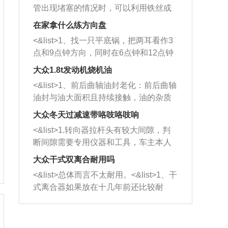
管出现堵塞的情况时，可以利用铁丝或
者是细棍，直接将杂物给取出来，如果
在家拿什么练方向盘
堵塞情况比较严重，也可以采取应急措
<&list>1、找一只平底锅，把两耳看作3
施。 <&list>2、直接利用木棍将所有的
点和9点钟方向，同时在6点钟和12点钟
杂物推到排气管里面的位置处，然后将
方向做一个标记。 <&list>2、双手握住
三元催化器拆解开，就可以将堵塞的东
大众1.8t发动机烧机油
平底锅两耳，然后往左打半圈、一圈、
西取出来。但如果是因为积碳过多引起
<&list>1、前后曲轴油封老化：前后曲轴
一圈半的练习，往右同样也要打相同的
的堵塞，就需要将三元催化器泡在草酸
油封与油大面积且持续接触，油的杂质
圈数。 <&list>3、最后强调要反复练
中进行清洗。 <&list>3、也可以利用清
和发动机内持续温度变化使其密封效果
习，这样就可以形成肌肉记忆，在真实
大众冬天过减速带咯吱咯吱响
洗剂对堵塞的情况得到解决，将清洗剂
逐渐减弱，导致渗油或漏油。<&list>2、
驾驶车辆时，不需要记忆也能打好方
放在燃油箱中，与燃油混合后，车辆启
<&list>1.转向器拉杆头有较大间隙，判
活塞间隙过大：积碳会使活塞环与缸体
向。
动时，就可以和汽油一起进入到燃烧
断间隙需要专用仪器和工具，车主本人
的间隙扩大，导致机油流入燃烧室中，
室，最后形成废气排出，就可以让三元
无法制作，需要将车辆送到修理厂或4s
造成烧机油。<&list>3、机油粘度。使用
大众干式双离合耐用吗
催化器得到清洗，排气管堵塞的情况就
店；<&list>2.车辆半轴套管防尘罩破
机油粘度过小的话，同样会有烧机油现
<&list>总体而言不太耐用。<&list>1、干
能够得到解决。
裂，破裂后会出现漏油现象，使半轴磨
象，机油粘度过小具有很好的流动性，
式离合器如果放在十几年前还比较耐
损严重，磨损的半轴容易损坏，产生异
容易窜入到气缸内，参与燃烧。<&list>
用，但是由于现在的汽车发动机动力输
响；<&list>3.稳定器的转向胶套和球头
4、机油量。机油量过多，机油压力过
出越来越高，使得干式离合器散热不足
老化，一般是使用时间过长造成的。解
大，会将部分机油压入气缸内，也会出
的缺陷也逐渐暴露出来。<&list>2、由于
决方法是更换新的质量好的转向橡胶套