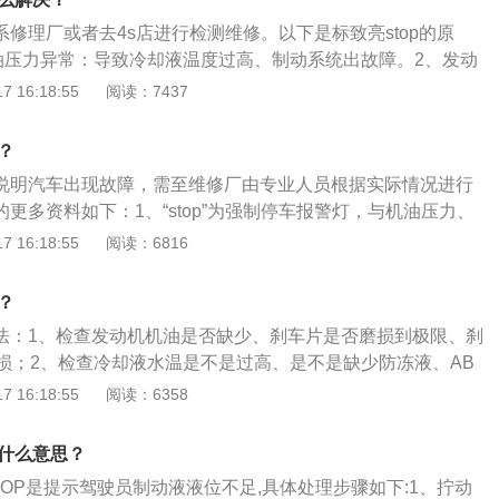
工作原理：为实现燃烧启动，需要在气缸的空气量达到平衡后
联系修理厂或者去4s店进行检测维修。以下是标致亮stop的原
程中途停止活塞运转。为此，i-stop在发动机停止时对每个气
油压力异常：导致冷却液温度过高、制动系统出故障。2、发动
密控制，从而能够准确地控制发动机停止时活塞的位置。重新
导致润滑不良、增加汽缸磨损，严重时发动机轴瓦烧蚀、抱
 16:18:55
阅读：7437
stop根据处于最佳位置的活塞选择最先喷射燃油的气缸并点火。
能正常运转。3、发动机机油压力过高：加剧了机油泵的早期
，i-stop也能选择气缸，并连续点火，使发动机迅速处于怠速
油过多。4、冷却液温度过高：不利于降低油耗和减轻机件磨
op重启发动机的时间为0.35秒，较传统电动机重启系统缩短了一半
？
0°C时，发动机功率就相应地下降。5、制动系统出故障：导致
灯亮说明汽车出现故障，需至维修厂由专业人员根据实际情况进行
车跑偏、刹车抖动等问题。当制动系统出现故障时不能继续行
灯的更多资料如下：1、“stop”为强制停车报警灯，与机油压力、
。
温过高灯等某一报警灯同时亮，发动机必须停止运行。该警告
 16:18:55
阅读：6816
力”、“制动液液位低”、“冷却液温度表”和“电子制动力分配系统
2、stop灯并不是单独的一个灯。仪表盘上还有水温、机油压
？
、驾驶室等指示灯，当某一个部件出了问题stop都会点亮。
决方法：1、检查发动机机油是否缺少、刹车片是否磨损到极限、刹
损；2、检查冷却液水温是不是过高、是不是缺少防冻液、AB
、打救援电话，把车拖到4S店或者维修厂通过诊断电脑检查车辆
 16:18:55
阅读：6358
亮的原因是：发动机油压力过低、制动液面过低、水温太高，并且
发动机油压力、制动液液位低、防冻液溫度表和电子制动力分
是什么意思？
相连，大多数会和其他的某一报警灯与此同时点亮。
OP是提示驾驶员制动液液位不足,具体处理步骤如下:1、拧动