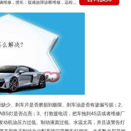
国家认证的汽车维修技师，15年德美日等各系车辆维修，擅长：疑难故障诊断维修，远程维修技术指导
是否缺少、刹车片是否磨损到极限、刹车油是否有渗漏亏损；2、
BS灯是否点亮；3、打救援电话，把车拖到4S店或者维修厂
：发动机油压力过低、制动液面过低、水温太高，并且该警告灯