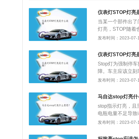
仪表灯STOP灯亮
当某一个部件出了
灯亮，STOP随
TOP是红色的，
发布时间：2023-07-17
一盏灯。仪表盘上
OP灯为强制停车
仪表灯STOP灯亮
报警灯同时亮，发
Stop灯为强制
降低、冷却液温度
障。车主应该立刻
发动机故障灯亮起
黄色代表一般故障
发布时间：2023-07-17
交通事故，最好联
过高：发动机无法
常、冷却液温度过
打开发动机舱。往
润滑不良、增加汽
马自达stop灯亮
维修和调整。机油
运转。发动机机油
stop指示灯亮，
不可逆的后果。制
液温度过高不利于
电瓶电量不足导致
相应地下降，过高
是相关介绍：1、is
发布时间：2023-07-17
问题。
崭新的重启方式。i
停驶后，发动机立
标致亮stop应该