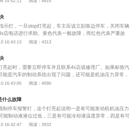
 15:52:11
阅读：4815
紧急救援。附其他仪表盘图标介绍：左边是一个类似方向盘的图
发动机，需要重点检查这些部件，比如检查发动机机油液位状
号，整体图标为红色，这是汽车转向系统警告灯。这种状况是
态、刹车油液位状态、冷却液水温温度和液位状态等。如果这
出现问题，这种状况相当少见。括号底下是一条横线，顶部沒
决
的话，就需要联系维修机构进行处理，维修机构会通过诊断电
叹号，整体黄色。这一标志是轮胎气压监测警示灯。所以说，
车指示灯，一旦stop灯亮起，车主应该立刻靠边停车，关闭车辆
辆故障。
，就表明汽车的某个轮胎气压过低或太高了。
4s店电话进行求助。黄色代表一般故障，而红色代表严重故
top灯的原因有以下几种。首先就是水温过高，发动机无法及时
 16:43:13
阅读：4313
该靠路边停车，等待车辆温度下降之后打开发动机舱。往水箱
到指示灯熄灭立刻将车辆开到4s店进行维修和调整。其次是机
决
机得不到润滑，容易对发动机零件造成损坏灯不可逆的后果。
p灯亮起时，需要立即停车并且联系4s店或修理厂。如果标致汽
是制动液压力过低，会导致车辆刹车性能下降甚至失灵。最后
了，可能是汽车的制动系统出现了问题，还可能是机油压力异常，
出现了问题。车主最好打电话给4s店请求援助，切忌抱着侥幸
度过高导致的。当汽车冷却液温度过高时如果继续行驶，可能
 16:43:05
阅读：4090
拉缸拉瓦现象。所以，当冷却液温度过高时，需要立即停车并
动机散热。机油压力过低时，机油无法为发动机提供足够的润
是什么故障
能会导致发动机出现拉缸拉瓦现象。当制动系统出现问题时，
灯是强制停车报警灯，这个灯亮起说明一是有可能发动机机油压力
致交通事故。所以，当汽车的制动系统出现故障后，需要立即
可能制动液液位过低，三是有可能冷却液温度异常，四是有可
时，最好检查一下刹车片的厚度和刹车盘状态，如果刹车片剩
现故障。仪表盘出现stop一定要高度重视，这种一般情况下就
 16:42:47
阅读：3932
立即更换新的刹车片。刹车盘一般使用很长时间后才需要更
为它的亮起，不单单是一种问题，有可能水温、机油压力、气
养时让技师检查一下就可以了。冷却液一般每隔两年需要更换