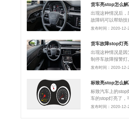
压等等任何一个地
一次，长时间不换
货车亮stop怎么解
的，黄色表示一般
出现这种情况后，
现什么问题，就要
故障码可以帮助技
生意外。
个非常重要的工作
发布时间：2020-12-27
车也是无法正常运
被称为发动机的大
货车故障stop灯亮
行时，ecu可以
出现这种情况是因
动机运行。如果某
制停车故障报警灯
行，这样仪表盘上
故障。stop灯
发布时间：2020-12-27
常现象，电子系统
亮在检查故障时，
发动机周围的电子
故障原因。汽车的
象。如果电子系统
标致亮stop怎么解
至还会导致汽车存
标致汽车上的sto
车的stop灯亮
也可能是冷却液温
发布时间：2020-12-26
会导致发动机出现
打开发动机盖为发
滑，继续行驶也可