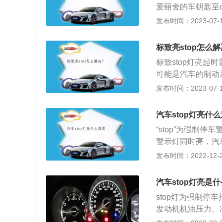
爱丽舍的车钥匙至
2、拉动发动机引
发布时间：2023-07-17
引擎盖，稳固支撑
用的制动液至MA
标致亮stop怎么
标致stop灯亮起
可能是汽车的制动
致的。当汽车冷却
发布时间：2023-07-17
现象。标致是雪铁
紧凑型家用车型，长宽
汽车stop灯亮什
m，车身类型为4
“stop”为强制
警示灯同时亮，汽
液液位低”、“冷却
发布时间：2022-12-26
警示灯，警告车友
机运转）。关系到
汽车stop灯亮是
太高等，基本都会
stop灯为强制
动液液位低”、“防
发动机机油压力、
会和其他的某一警
top报警灯也会