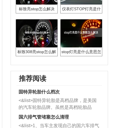
标致亮stop怎么解决
仪表灯STOP灯亮是什
么故障
标致308亮stop怎么解
stop灯亮是什么意思怎
决
么解决
推荐阅读
固特异轮胎什么档次
<&list>固特异轮胎是高档品牌，是美国
的汽车轮胎品牌。虽然是高档轮胎品
牌，但是中高低端的轮胎都有生产，这
国六排气管堵塞怎么清理
也是为了更好的开拓市场。
<&list>1、当车主发现自己的国六车排气