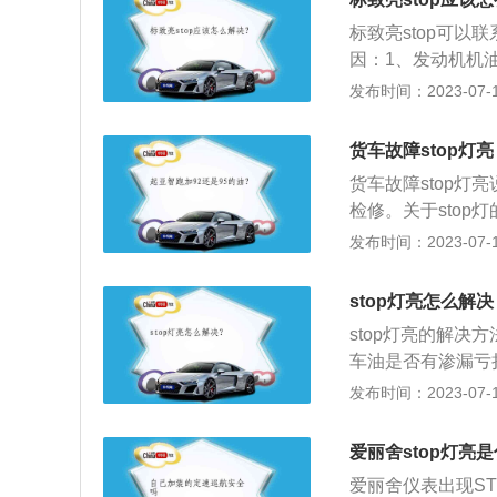
的先进系统。2、
标致亮stop可以
的压缩冲程或膨胀冲
因：1、发动机机
缸的空气量进行精
机机油压力过低：
发布时间：2023-07-17
启动发动机时，i-
死，以致发动机不
即便发动机转速极低
磨损，造成燃烧机
状态。通过i-st
货车故障stop灯亮
损，在温度超过9
的时间。
货车故障stop
制动突然失灵、刹
检修。关于stop
驶，需要立即停车
制动液面过低、水
发布时间：2023-07-17
灯与“发动机机油压
故障”警告灯相连。
stop灯亮怎么解决
力、气压、发动机
stop灯亮的解
车油是否有渗漏亏
S灯是否点亮；3
发布时间：2023-07-17
故障。stop灯
该警告灯与发动机
爱丽舍stop灯亮
配系统问题警告灯
爱丽舍仪表出现ST