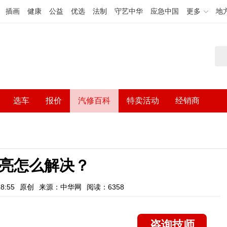
插画
健康
公益
优选
法制
守艺中华
应急中国
更多
地
选车
报价
汽修百科
特卖活动
经销商
p灯亮怎么解决？
8:55
原创
来源：中华网
阅读：6358
咨询技师