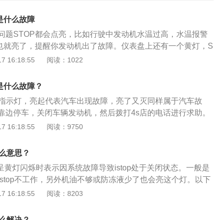
是什么故障
问题STOP都会点亮，比如行驶中发动机水温过高，水温报警
着也就亮了，提醒你发动机出了故障。仪表盘上还有一个黄灯，S
黄色表示一般故障，红色表示严重故障。STOP灯并不是单独的
 16:18:55
阅读：1022
还有，水温，机油压力，气压，发动机，驾驶室等指示灯。ST
报警灯，应该是与机油压力、制动液面过低、水温过高灯等某一
是什么故障？
动机必须停止运行。该警告灯与发动机机油压力、制动液液位
停车指示灯，亮起代表汽车出现故障，亮了又灭同样属于汽车故
表和电子制动力分配系统故障警告灯相连。如果我们遇到这个
靠边停车，关闭车辆发动机，然后拨打4s店的电话进行求助。
，需要立即停车，不能继续行驶了，如果继续行驶可能会导致
，而红色代表严重故障。造成汽车亮stop灯的原因如下：水温
 16:18:55
阅读：9750
系修理厂或者4S店去进行检测维修。可能是发动机机油压力异
及时散热。此时车主应该靠路边停车，等待车辆温度下降之后
高、制动系统出故障等导致的。发动机机油压力过低，会导致
水箱内添加纯净水，等到指示灯熄灭立刻将车辆开到4s店进行
缸磨损，严重时发动机轴瓦烧蚀，抱死，以致发动机不能正常
什么意思？
压力过低：发动机得不到润滑，容易对发动机零件造成损坏等
压力过高，加剧机油泵的早期磨损，造成燃烧机油过多。冷却
且呈黄灯闪烁时表示因系统故障导致istop处于关闭状态。一般是
动液压力过低：会导致车辆刹车性能下降甚至失灵。
降低油耗和减轻机件磨损。在温度超过90度时，发动机功率就
istop不工作，另外机油不够或防冻液少了也会亮这个灯。以下
的温度，还会造成燃爆，拉缸、缸垫损坏、机件变形等一系列
top系统：马自达创驰蓝天汽油发动机+i-stop借助燃烧推力，
 16:18:55
阅读：8203
-stop智能怠速停止系统，智能怠速停止系统，是指在车辆一时
即自动停转；在车辆起步时，在0.3秒内重新启动从而节省燃油
怎么解决？