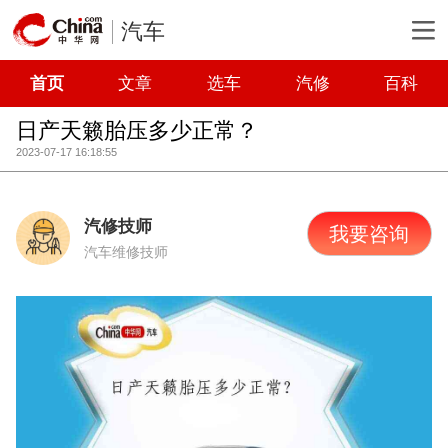
汽车
首页
文章
选车
汽修
百科
日产天籁胎压多少正常？
2023-07-17 16:18:55
汽修技师
我要咨询
汽车维修技师