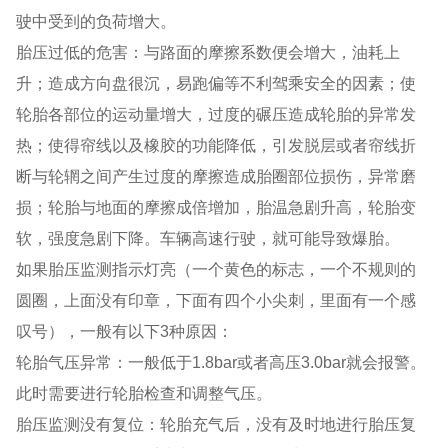
驶中受到的负荷增大。
胎压过低的危害：与路面的摩擦系数便会增大，油耗上
升；造成方向盘很沉，易跑偏等不利驾乘安全的因素；使
轮胎各部位的运动量增大，过度的碾压造成轮胎的异常发
热；使得帘线以及橡胶的功能降低，引发脱层或者帘线折
断与轮辋之间产生过度的摩擦造成胎圈部位损伤，异常磨
损；轮胎与地面的摩擦成倍增加，胎温急剧升高，轮胎变
软，强度急剧下降。车辆高速行驶，就可能导致爆胎。
如果胎压监测指示灯亮（一个黄色的标志，一个不规则的
圆圈，上面没有印章，下面有四个小尖刺，里面有一个感
叹号），一般有以下3种原因：
轮胎⽓压异常：⼀般低于1.8bar或者⾼压3.0bar就会报警。
此时需要进⾏轮胎检查和调整⽓压。
胎压监测没有复位：轮胎充气后，没有及时地进行胎压复