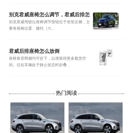
别克君威座椅怎么调节，君威后排怎
么放倒图解
别克君威驾驶位座椅调节按钮位于坐垫左侧，主
要有座椅位置、腰托（六...
君威后排座椅怎么放倒
座椅靠背两侧均可折下，以便获得更多载货空
间。仅在车辆处于静止状态时折叠...
热门阅读