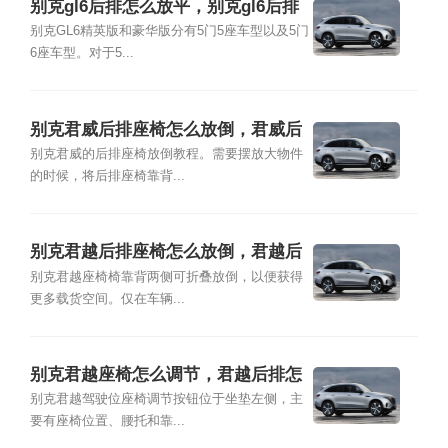
别克gl6后排怎么放平，别克gl6后排
座椅放倒图解
别克GL6精英版和豪华版分有5门5座车型以及5门
6座车型。对于5...
别克君威后排座椅怎么放倒，君威后
排座椅怎么拆装
别克君威的后排座椅放倒教程。需要摆放大物件
的时候，将后排座椅靠背...
别克君越后排座椅怎么放倒，君越后
排座椅拆卸方法
别克君越座椅椅靠背两侧可折叠放倒，以便获得
更多载货空间。仅在车辆...
别克君越座椅怎么调节，君越后排怎
么放倒图解
别克君越驾驶位座椅调节按钮位于坐垫左侧，主
要有座椅位置、腰托和靠...