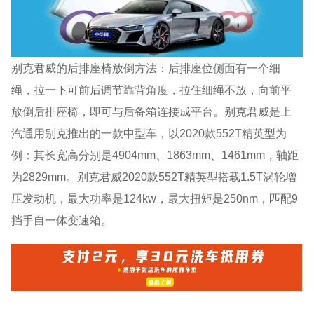
别克君威的后排座椅放倒方法：后排座位侧面有一个细
绳，拉一下可前后调节靠背角度，拉住细绳不放，向前平
放倒后排座椅，即可与后备箱连接成平台。别克君威是上
汽通用别克推出的一款中型车，以2020款552T精英型为
例：其长宽高分别是4904mm、1863mm、1461mm，轴距
为2829mm。别克君威2020款552T精英型搭载1.5T涡轮增
压发动机，最大功率是124kw，最大扭矩是250nm，匹配9
挡手自一体变速箱。