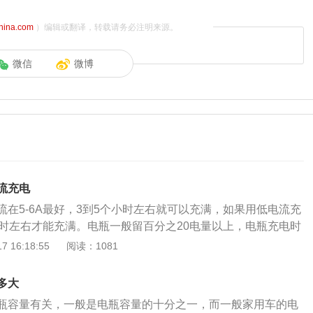
china.com
）编辑或翻译，转载请务必注明来源。
微信
微博
流充电
流在5-6A最好，3到5个小时左右就可以充满，如果用低电流充
小时左右才能充满。电瓶一般留百分之20电量以上，电瓶充电时
百分之50，充满电瓶需要增加百分之150乘以百分之80的电
 16:18:55
阅读：1081
意事项是：1、汽车不能全车断电，因此如果使用充电器充
瓶充电，不要拆下电瓶，否则会有数据丢失，需要初始化，俗
多大
、电瓶电压较额定电压低百分之十，电瓶会有亏电的风险，一
瓶容量有关，一般是电瓶容量的十分之一，而一般家用车的电
。3、避免充电时电瓶进水。电瓶的作用是：1、在启动发动机