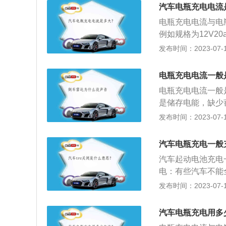
常检查蓄电池盖上
汽车电瓶充电电流
排不出去，电解液
电瓶充电电流与电
例如规格为12V20
瓶充电的相关介绍
发布时间：2023-07-17
电瓶在充电的时候
电瓶没区别，然后
电瓶充电电流一般
越长久。因为充电
电瓶充电电流一般
命。及时断电：按
是储存电能，缺少
满电之后及时断电
在汽车行驶过程中
发布时间：2023-07-17
过热现象，容易导
量流失，造成汽车
一次车辆，启动时
汽车电瓶充电一般
4-5小时就可以
汽车起动电池充电
电：有些汽车不能
电，不要拆下电瓶
发布时间：2023-07-17
律充电：电瓶电压较
月应该充满一次电
汽车电瓶充电用多
量远远不够，只能