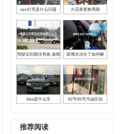
epc灯亮是什么问题
火花塞更换周期
驾驶证到期没有换,逾期
玻璃水冻住了如何解
怎么办??
决？
bba是什么车
92号95号汽油区别
推荐阅读