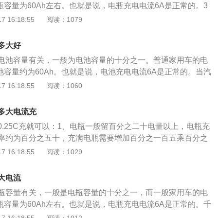
瓶容量为60Ah左右。也就是说，电瓶充电电流6A是正常的。3
统、点火系统和电子染油喷射系统供电。2、当发动机停止运
可以充满，如果用低电流充电，则需要充10小时左右才能充
 16:18:55
阅读：1079
汽车用电设备供电。3、发电机输出电量不足时，可以辅助给
叫蓄电池，是电池的一种，它的工作原理就是把化学能转化为
、缓和电系中的冲击电压，保护汽车上的电子设备。5、可以将
所说的电瓶是指铅酸蓄电池。即一种主要由铅及其氧化物制
电能进行存储。
多大好
溶液的蓄电池。正常使用寿命在1~8年不等，与车辆的情况有
电池容量有关，一般为电池容量的十分之一。普通家用车的电
发电机回充电正常、电器没有漏电搭铁的情况基本可以使用3
池容量约为60Ah。也就是说，电池充电电流6A是正常的。当汽
充不进电或者启动机无力，大灯明显变暗则需将电瓶取下用充
会带动发电机运行，发电机产生的电量可以供给汽车电器，另
 16:18:55
阅读：1060
时，如果还不行而里程数又达到了5万KM以上，且发电机没有故
变压器，可以为电瓶充电。汽车电瓶是汽车上的重要部件，可
瓶了。
用电，也可以为汽车存储电能。电瓶可以在汽车行驶过程中通
多大电流充
，如果汽车长时间停放很容易导致电瓶电量流失，造成汽车启
0.25C充就可以：1、电瓶一般留百分之二十电量以上，电瓶充
汽车长期停放期间，最好每隔一周就启动一次车辆，启动时间
率约为百分之五十，充满电瓶需要增加百分之一百五乘百分之
电瓶充电。
电瓶的最佳充电电流为其容量的百分之十，但是，充电时间需
 16:18:55
阅读：1029
1小时左右分段充电增加的时间；3、为了符合人们的作息时间，
容量百分之十三的充电电流，这样充电时间至少为9.2小时，再
大电流
充电增加的时间。电瓶充电电流与电瓶容量有关，一般是电瓶
瓶容量有关，一般是电瓶容量的十分之一，而一般家用车的电
差正负0.5左右），例如规格为12V20aH的电瓶，正常充电
瓶容量为60Ah左右。也就是说，电瓶充电电流6A是正常的。千
2.5安。可千万不要调节成过大的电流输出，造成的后果是不堪
的电流输出，容易损伤汽车电瓶。当然现在市面上的充电器都