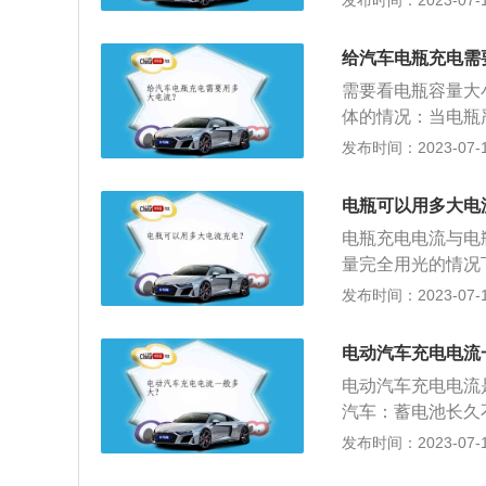
发布时间：2023-07-17
设想的（损伤汽车
是非常智能化的，
根据电瓶情况来自
最小。但最好不要
以将电量充满了（
给汽车电瓶充电需
由于电解液长时间
的电流并不是很大
需要看电瓶容量大
严重的话还会使栅
小颗粒容易出现脱
体的情况：当电瓶
电的时候一定要注
散剥离，所以在充
器来充电，比如给1
发布时间：2023-07-17
限流15A充电16
若蓄电池内产生大
电瓶可以用多大电
电压上升至最大值
电瓶充电电流与电
量完全用光的情况
2小时左右才能充
发布时间：2023-07-17
议在电量还剩百分
电压过于低，则汽
电动汽车充电电流
特别高，则可能损
电动汽车充电电流
表明电压不足，应
汽车：蓄电池长久
明电瓶亏电，需要
应启动一次汽车，
发布时间：2023-07-17
电。蓄电池的蓄电