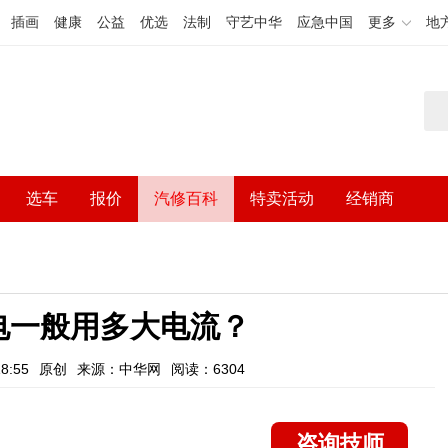
插画
健康
公益
优选
法制
守艺中华
应急中国
更多
地
选车
报价
汽修百科
特卖活动
经销商
电一般用多大电流？
8:55
原创
来源：中华网
阅读：6304
咨询技师