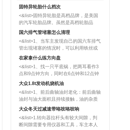
固特异轮胎什么档次
<&list>固特异轮胎是高档品牌，是美国
的汽车轮胎品牌。虽然是高档轮胎品
牌，但是中高低端的轮胎都有生产，这
国六排气管堵塞怎么清理
也是为了更好的开拓市场。
<&list>1、当车主发现自己的国六车排气
管出现堵塞的情况时，可以利用铁丝或
者是细棍，直接将杂物给取出来，如果
在家拿什么练方向盘
堵塞情况比较严重，也可以采取应急措
<&list>1、找一只平底锅，把两耳看作3
施。 <&list>2、直接利用木棍将所有的
点和9点钟方向，同时在6点钟和12点钟
杂物推到排气管里面的位置处，然后将
方向做一个标记。 <&list>2、双手握住
三元催化器拆解开，就可以将堵塞的东
大众1.8t发动机烧机油
平底锅两耳，然后往左打半圈、一圈、
西取出来。但如果是因为积碳过多引起
<&list>1、前后曲轴油封老化：前后曲轴
一圈半的练习，往右同样也要打相同的
的堵塞，就需要将三元催化器泡在草酸
油封与油大面积且持续接触，油的杂质
圈数。 <&list>3、最后强调要反复练
中进行清洗。 <&list>3、也可以利用清
和发动机内持续温度变化使其密封效果
习，这样就可以形成肌肉记忆，在真实
大众冬天过减速带咯吱咯吱响
洗剂对堵塞的情况得到解决，将清洗剂
逐渐减弱，导致渗油或漏油。<&list>2、
驾驶车辆时，不需要记忆也能打好方
放在燃油箱中，与燃油混合后，车辆启
<&list>1.转向器拉杆头有较大间隙，判
活塞间隙过大：积碳会使活塞环与缸体
向。
动时，就可以和汽油一起进入到燃烧
断间隙需要专用仪器和工具，车主本人
的间隙扩大，导致机油流入燃烧室中，