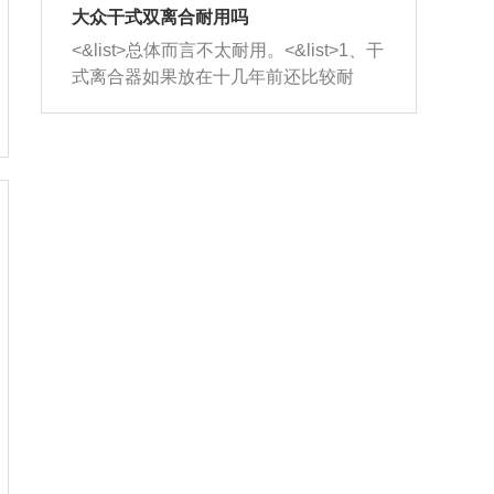
室，最后形成废气排出，就可以让三元
无法制作，需要将车辆送到修理厂或4s
造成烧机油。<&list>3、机油粘度。使用
大众干式双离合耐用吗
催化器得到清洗，排气管堵塞的情况就
店；<&list>2.车辆半轴套管防尘罩破
机油粘度过小的话，同样会有烧机油现
<&list>总体而言不太耐用。<&list>1、干
能够得到解决。
裂，破裂后会出现漏油现象，使半轴磨
象，机油粘度过小具有很好的流动性，
式离合器如果放在十几年前还比较耐
损严重，磨损的半轴容易损坏，产生异
容易窜入到气缸内，参与燃烧。<&list>
用，但是由于现在的汽车发动机动力输
响；<&list>3.稳定器的转向胶套和球头
4、机油量。机油量过多，机油压力过
出越来越高，使得干式离合器散热不足
老化，一般是使用时间过长造成的。解
大，会将部分机油压入气缸内，也会出
的缺陷也逐渐暴露出来。<&list>2、由于
决方法是更换新的质量好的转向橡胶套
现烧机油。<&list>5、机油滤清器堵塞：
干式双离合的工作环境暴露在空气中，
和球头。
会导致进气不畅，使进气压力下降，形
而离合器的散热也是通离合器罩上面的
成负压，使机油在负压的情况下吸入燃
几个小孔来进行散热。但是在行驶过程
烧室引起烧机油。<&list>6、正时齿轮或
中变速箱需要换挡，就不得不使得离合
链条磨损：正时齿轮或链条的磨损会引
器频繁工作。<&list>3、长时间的低速行
起气阀和曲轴的正时不同步。由于轮齿
驶以及过于频繁的启停，导致离合器的
或链条磨损产生的过量侧隙，使得发动
温度不断升高，而低速行驶时空气流动
机的调节无法实现：前一圈的正时和下
效率不高，无法将离合器中的热量有效
一圈可能就不一样。当气阀和活塞的运
的带走，导致离合器内部的温度不断升
动不同步时，会造成过大的机油消耗。
高，加速离合器的磨损。
解决方法：更换正时齿轮或链条。<&list
>7、内垫圈、进风口破裂：新的发动机
设计中，经常采用各种由金属和其他材