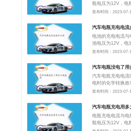
瓶电压为12V，电
时，电瓶给启动系
到5个小时左右就
发布时间：2023-07-17
转或低怠速时，给
满。汽车电瓶，也
用电设备供电。4
电能。通常，人们
发电机发出的多余
汽车电瓶充电电流
成，电解液是硫酸
电池的充电电流与
很大关系。在车辆
池电压为12V，电
年以上。如果感觉
车发动机运转时，
发布时间：2023-07-17
电机充12-24小
外一部分电能经过
障，就需考虑换电
以给点火系统提供
汽车电瓶没电了用
过发电机进行充电
汽车电瓶充电电流
动不了。所以，在
电时的化学转换效
在5分钟以上，为
八十的电量；2、
发布时间：2023-07-17
要12小时，再加
设计中，一般采用
汽车电瓶充电用多
加1小时左右分段
电瓶充电电流与电
容量的十分之一（误
瓶电压为12V，电
电流则是1.5安到
万不要调节成过大