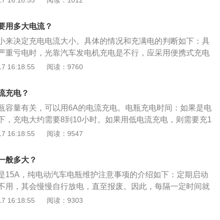
 16:18:55
阅读：1012
电瓶）。当然，现在市面上的充电器都是非常智能化的，能够
能够根据电瓶情况来自动调节输出电流，从而对电瓶损伤减到
动调节输出电流，从而对电瓶损伤减到最小。充4至5小时就可
经常用电池过度充电。虽说充电器产生的电流并不是很大，但
12V20aH），最好不要经常用电池过度充电。虽说充电器产生
要用多大电流？
处于沸腾状态，不仅活性物质表面的细小颗粒容易出现脱落，
，但由于电解液长时间处于沸腾状态，不仅活性物质表面的细
小来决定充电电流大小。具体的情况和充满电的判断如下：具
架出现氧化，导致活性物质与栅架的松散剥离，所以大家在充
落，严重的话还会使栅架出现氧化，导致活性物质与栅架的松
严重亏电时，光靠汽车发电机充电是不行，应采用便携式充电
意时间。
电的时候一定要打起十二分精神。
2V60Ah充电方式：采用恒压限流方式进行充电，恒压14.8V
 16:18:55
阅读：9760
小时，再以3A恒流充电4小时，共20小时。 电瓶充满电的判断：
量气泡，既出现“沸腾”现象，这种情况就是电瓶充满电。当端
流充电？
且两小时内不再上升时，电瓶就充满电。
瓶容量有关，可以用6A的电流充电。电瓶充电时间：如果是电
下，充电大约需要8到10小时。如果用低电流充电，则需要充1
满。不过，需要注意的是，最好不要等电瓶没电了才充电，建
 16:18:55
阅读：9547
之70左右充电，这时只需要6到8小时即可充满。如果当电瓶的
车将会出现很难启动甚至无法启动的情况。并且如果电瓶电压
一般多大？
坏电瓶。平时应检查电瓶电压，如果电瓶电压低于11.8V，则
是15A，纯电动汽车电瓶维护注意事项的介绍如下：定期启动
关闭用电设备发动汽车进行充电。如果电压低于10.8V，则表
不用，其会慢慢自行放电，直至报废。因此，每隔一定时间就
使用充电机充电。
给蓄电池充电。及时充电：当显示蓄电量不足时，要及时充
 16:18:55
阅读：9303
量可以在仪表板上反映出来。定期检查电池：日常行车时应经