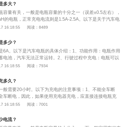
的小孔是否通气。倘若蓄电池盖小孔被堵，产生的氢气和氧气
是多大？
膨胀时，会把蓄电池外壳撑破，影响蓄电池寿命。
瓶容量有关，一般是电瓶容量的十分之一（误差±0.5左右），
aH的电瓶，正常充电电流则是1.5A-2.5A。以下是关于汽车电
：充电电流不能超过CCA：CCA意思是电瓶最大放电电流值。
 16:18:55
阅读：8489
，充电电流绝对不允许超过CCA电流值。不然强行充电，和毁
电瓶充电与寿命的一个常识是：充电电流越小，电池的寿命就
是多少？
电流越大，电池内的化学反应就越剧烈，会直接影响电瓶的寿
是6A。以下是汽车电瓶的具体介绍：1、功能作用：电瓶作用
照电瓶容量大小进行充电，一般在8-10小时内就能充满电。充
蓄电池，汽车无法正常运转。2、行驶过程中充电：电瓶可以
。如果长时间不断打开电源，充电器内的电子元件很可能出现
通过发电机进行充电，如果汽车长时间停放很容易导致电瓶电
 16:18:55
阅读：7934
致短路并出现火花，进而引发火灾。
无法启动。所以，在汽车长期停放期间，最好每隔一周就启动
间在5分钟以上，为电瓶充电。3、充电注意事项：一般电瓶充
充多久？
将电量充满，避免过度充电。
一般需要20小时。以下为充电的注意事项：1、不能全车断
全车断电，因此，如果使用充电器充电，应直接连接电瓶充
，否则会有数据丢失，需要初始化，俗称解码或对码。2、规
 16:18:55
阅读：7001
额定电压低10%，即10.8V以下，电瓶就有亏电的风险，1个
。3、及时补电：电瓶严重亏电时需补充电，汽车本身的充电
少电流？
采用充电器给电瓶充电。