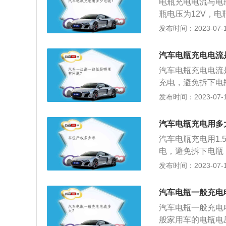
电瓶充电电流与电
瓶电压为12V，电
汽车电瓶的更多详
发布时间：2023-07-17
发电机产生的电量
充电。汽车电瓶是
汽车电瓶充电电流
车存储电能。通常
汽车电瓶充电电流是
在13V左右，负
充电，避免拆下电
以在汽车行驶过程
十会导致电瓶亏电
发布时间：2023-07-17
电量流失，造成汽
时，电瓶给启动系
动一次车辆，启动
转或低怠速时，给
将电瓶的负极摘掉
汽车电瓶充电用多
用电设备供电；4
防止电瓶线路或接
汽车电瓶充电用1.
发电机发出的多余
否有裂纹和电解液
电，避免拆下电瓶
不足时，应及时检
会导致电瓶亏电；
发布时间：2023-07-17
时，电瓶给启动系
转或低怠速时，给
汽车电瓶一般充电
用电设备供电；4
汽车电瓶一般充电
发电机发出的多余
般家用车的电瓶电压