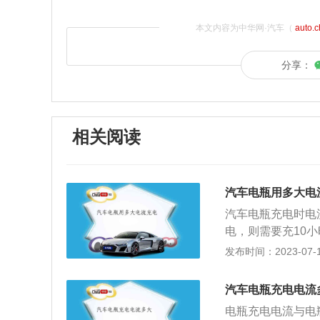
本文内容为中华网·汽车（
auto.
分享：
相关阅读
汽车电瓶用多大电
汽车电瓶充电时电
电，则需要充10
的化学转换效率约为
发布时间：2023-07-17
量。汽车充电的注
电，应直接连接电
汽车电瓶充电电流
称解码或对码。2
电瓶充电电流与电
个月应该充满一次