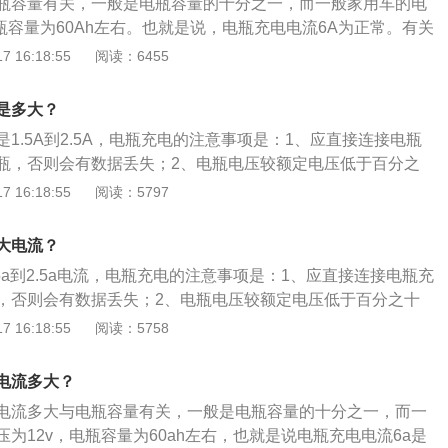
瓶容量有关，一般是电瓶容量的十分之一，而一般家用车的电
瓶容量为60Ah左右。也就是说，电瓶充电电流6A为正常。有关
细资料如下：1、当汽车发动机运转时，会带动发电机运行，
 16:18:55
阅读：6455
可以供给汽车电器，另外一部分电能经过变压器，可以为电瓶
汽车上的重要部件，它可以给点火系统提供用电，也可以为汽
是多大？
家用车的电瓶为12V，但实际上可能会高一些，一般空载电压
1.5A到2.5A，电瓶充电的注意事项是：1、应直接连接电瓶
载电压不低于11V，如果低于此电压就会造成启动困难。电瓶可
瓶，否则会有数据丢失；2、电瓶电压较额定电压低于百分之
中通过发电机进行充电，如果汽车长时间停放很容易导致电瓶
；3、避免充电时电瓶进水。电瓶的作用是：1、在启动发动机
 16:18:55
阅读：5797
车启动不了。所以，在汽车长期停放期间，最好每隔一周就启
统、点火系统和电子染油喷射系统供电；2、当发动机停止运
时间在5分钟以上，为电瓶充电。2、另外，长时间停放时建议
汽车用电设备供电；3、发电机输出电量不足时，可以辅助给
，这样可以避免车辆电瓶电量亏空。平时要注意电瓶的清洁，
大电流？
、缓和电系中的冲击电压，保护汽车上的电子设备；5、可以将
线口被污垢，定期对蓄电池进行检查，包括检查蓄电池外壳是
5a到2.5a电流，电瓶充电的注意事项是：1、应直接连接电瓶充
电能进行存储。
泄漏、连接线是否牢固、充电线路是否正常等等。当电瓶电压
，否则会有数据丢失；2、电瓶电压较额定电压低于百分之十
查更换。
3、避免充电时电瓶进水。电瓶的作用是：1、在启动发动机
 16:18:55
阅读：5758
统、点火系统和电子染油喷射系统供电；2、当发动机停止运
汽车用电设备供电；3、发电机输出电量不足时，可以辅助给
电流多大？
、缓和电系中的冲击电压，保护汽车上的电子设备；5、可以将
电流多大与电瓶容量有关，一般是电瓶容量的十分之一，而一
电能进行存储。
为12v，电瓶容量为60ah左右，也就是说电瓶充电电流6a是