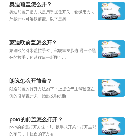
奥迪前盖怎么开？
奥迪前盖开启方式是用手抓住开关，稍微用力向
外拨开即可解锁前盖。以下是奥...
蒙迪欧前盖怎么开？
蒙迪欧的引擎盖拉手位于驾驶室左脚边,是一个黑
色的拉手，使劲往后一掰即可...
朗逸怎么开前盖？
朗逸前盖的打开方法如下：上提位于主驾驶座左
侧的引擎盖开关，抬起发动机舱...
polo的前盖怎么打开？
polo的前盖打开方法：1、扳手式开关：打开主驾
的车门，中控台的下方有...