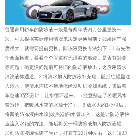
普通家用轿车的防冻液一般是每两年或四万公里更换一
次。可以根据实际使用情况来决定更换周期；如果用车强
度很大，就需要提前更换。防冻液更换方法如下：1.首先做
个全面检查，看看个个管道有无泄漏的痕迹，是否有裂缝
等问题；确定没问题后可将旧的防冻液放出，之后用清水
清洗液体通道。2.将清水加入防冻液补充罐，随后往罐里注
入清水，使清水连续不断地流经发动机冷却系统，随后着
车怠速3至5分钟，让水循环起来。（注意别忘了将暖风水
管拆掉，把暖风水箱的水放干净）。3.放水大约1小时后，
将新的防冻液由水箱(散热器)的水管加入，这是让防冻液快
速流入水箱的方法。随后将另一桶防冻液加入防冻液罐，
加到防冻液罐快满了为止，打着车10分钟左右，这时冷却