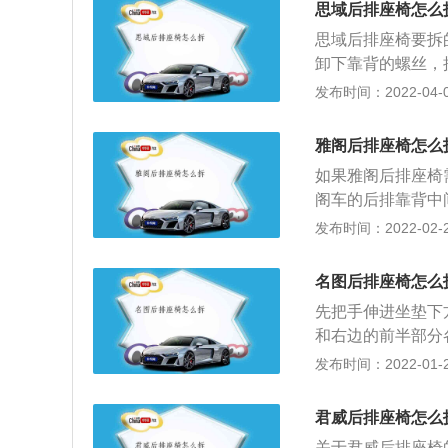
思域后排座椅怎么
mm、1702mm
思域后排座椅要拆
双边共双出的排气
卸下靠背的螺丝，
座椅拆除了。如果
发布时间：2022-04-06
扳手，接着就要找
时候可以掀起座椅
雅阁后排座椅怎么
一个螺丝，用10
如果雅阁后排座椅
排座椅了。
阁车的后排靠背中
时候就可以把后座
发布时间：2022-02-27
没有被完全拆下，
侧的卡勾，这样的
名图后排座椅怎么
接近门的这个位置
先把手伸进坐垫下
下。最后把后排座
和右边的前半部分
来了。
向靠背的方向推，
发布时间：2022-01-23
各做一次。名图的
例和整体放倒。座
君威后排座椅怎么
增加行李箱面积的
关于君威后排座椅