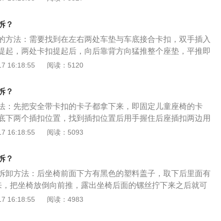
、1525毫米，轴距为2530毫米。动力方面，飞度全系搭载了一
发动机，该发动机的代号为L15B3，其最大功率为96千瓦，最大
拆？
最大功率转速为每分钟6600转，最大扭矩转速为每分钟4600
的方法：需要找到在左右两处车垫与车底接合卡扣，双手插入
提起，两处卡扣提起后，向后靠背方向猛推整个座垫，平推即
向上台就可以取下来。迈腾的尺寸为长4866mm、宽1832m
 16:18:55
阅读：5120
轴距为2812mm，这款车搭载的1.8TSI发动机是德国大众汽车新
腾1.8TSI及全系车型采用了HSB高强度车身结构设计，车身
拆？
采用了高强度和超高强度钢板，在减轻车身重量的情况下大幅度
法：先把安全带卡扣的卡子都拿下来，即固定儿童座椅的卡
度。
底下两个插扣位置，找到插扣位置后用手握住后座插扣两边用
开后再提另一边，座下有几个螺丝，用螺丝刀拧一下即可。凌
 16:18:55
阅读：5093
一款紧凑型车，其长宽高分别为4599mm、1826mm、1425
56mm。外观方面，这款车俯冲横拓前脸，两条镀铬装饰置于上个
拆？
连为一体，前保险杠搭配下格栅，共同向两侧水平张开。
拆卸方法：后坐椅前面下方有黑色的塑料盖子，取下后里面有
来，把坐椅放倒向前推，露出坐椅后面的镙丝拧下来之后就可
新款途锐：新途锐向上一拽就开，但是下面有插头，需要拔掉
 16:18:55
阅读：4983
排座椅。途锐是大众旗下的一款豪华SUV车型，定位于中大型
有2019款。车身尺寸方面，途锐长宽高分别为4878mm、1984