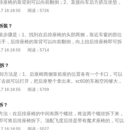
排座椅的靠背则可以向前翻倒；2、直接向车后方挤压坐垫，
座椅拆下。以2020款macan为例，其属于中型suv，车身尺
 16:18:55
阅读：5726
、宽1923mm、高1624mm，轴距为2807mm，油箱容积为75
can前悬架是双摇臂独立悬架，后悬架是多连杆式独立悬架，其搭载
拆装？
动机，最大马力是252ps，最大功率是185kw，最大扭矩是370
装步骤是：1、找到在后排座椅的头部两侧，靠近车窗的部位
是7挡双离合变速箱。
扳手，后排座椅的靠背可以向前翻倒，向上抬后排座椅即可拆
装反顺序安装即可。汽车真皮座椅的清洗方法是：1、准备好工
 16:18:55
阅读：5714
、对着座椅喷洒泡沫清洁剂；3、清洁座椅上的污渍；4、用干
5、将车窗打开，自然晾干。真皮座椅保养的注意事项是：1、
么拆？
剂；2、清洗后用棉纸巾擦干；3、避免尖锐物体刮伤皮质。
的拆卸方法是：1、后座椅两侧靠前座的位置各有一个卡口，可以
下去就可以打开，把后座整个拿出来。xc60的车厢空间够大，
量也比较大，尤其是后排座椅放倒之后还能做到全平，方便实
 16:18:55
阅读：5709
是一款中型suv，车身结构为5门5座，车身长宽高分别为4688m
1658mm，轴距是2865mm，其前悬架采用的是双叉臂式独立悬
拆？
是多连杆式独立悬架。
方法：在后排座椅的中间有两个螺丝，将这两个螺丝拆下来，
即可将后排座椅拆下。顶配飞度后排是带有魔术座椅的，可以
度为广汽本田推出的一款两厢轿车，该车的长宽高分别为4065
 16:18:55
阅读：5527