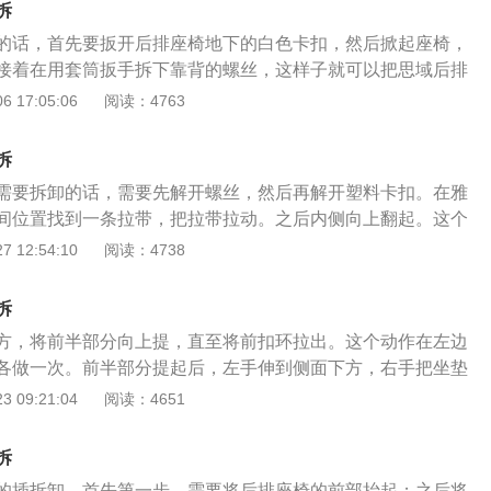
拆
，轴距为2894mm。外观方面，途锐侧面和尾部的线条比较简洁，
的话，首先要扳开后排座椅地下的白色卡扣，然后掀起座椅，
布局很好看。
接着在用套筒扳手拆下靠背的螺丝，这样子就可以把思域后排
要拆除思域后排座椅的话，首先一定要先准备好10mm的套筒
 17:05:06
阅读：4763
到后排座椅下部的两个白色的卡扣，用手就可以扳动的，这个
但是没有办法拿下来，就可以在座椅靠背四六分割的地方发现
拆
mm的套筒扳手就可以卸下这颗螺丝，卸完螺丝后就可以拆掉后
需要拆卸的话，需要先解开螺丝，然后再解开塑料卡扣。在雅
间位置找到一条拉带，把拉带拉动。之后内侧向上翻起。这个
抬起来了。去后座之后把后座放到车的后排。这个时候后座并
 12:54:10
阅读：4738
在左右两边会有两个卡勾，把左边的卡勾去掉之后，再去掉右
话后排座椅就被拆卸下来了，接下来还要把靠背拆掉。靠背在
拆
上有拉后的开关，把开关摁住之后向下拉就可以把后排座椅卸
方，将前半部分向上提，直至将前扣环拉出。这个动作在左边
椅连接的安全带摘下来，这样的话后排座椅就被完全的拆卸下
各做一次。前半部分提起后，左手伸到侧面下方，右手把坐垫
推进去的同时用左手把后半部分提起，这个动作也是左侧右侧
 09:21:04
阅读：4651
后排座椅是不可以放倒的。如今后排座椅的放倒形式分为按比
椅放倒有增加储物空间、方便放置大件或者是超长的东西以及
拆
作用。后排座椅比例放倒其实是指它的靠背能够按比例放倒。
的插拆卸，首先第一步，需要将后排座椅的前部抬起；之后将