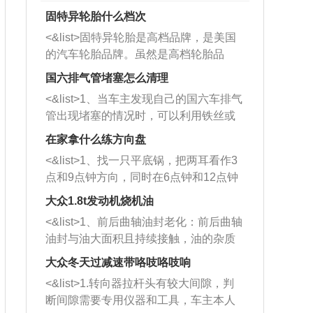
固特异轮胎什么档次
<&list>固特异轮胎是高档品牌，是美国
的汽车轮胎品牌。虽然是高档轮胎品
牌，但是中高低端的轮胎都有生产，这
国六排气管堵塞怎么清理
也是为了更好的开拓市场。
<&list>1、当车主发现自己的国六车排气
管出现堵塞的情况时，可以利用铁丝或
者是细棍，直接将杂物给取出来，如果
在家拿什么练方向盘
堵塞情况比较严重，也可以采取应急措
<&list>1、找一只平底锅，把两耳看作3
施。 <&list>2、直接利用木棍将所有的
点和9点钟方向，同时在6点钟和12点钟
杂物推到排气管里面的位置处，然后将
方向做一个标记。 <&list>2、双手握住
三元催化器拆解开，就可以将堵塞的东
大众1.8t发动机烧机油
平底锅两耳，然后往左打半圈、一圈、
西取出来。但如果是因为积碳过多引起
<&list>1、前后曲轴油封老化：前后曲轴
一圈半的练习，往右同样也要打相同的
的堵塞，就需要将三元催化器泡在草酸
油封与油大面积且持续接触，油的杂质
圈数。 <&list>3、最后强调要反复练
中进行清洗。 <&list>3、也可以利用清
和发动机内持续温度变化使其密封效果
习，这样就可以形成肌肉记忆，在真实
大众冬天过减速带咯吱咯吱响
洗剂对堵塞的情况得到解决，将清洗剂
逐渐减弱，导致渗油或漏油。<&list>2、
驾驶车辆时，不需要记忆也能打好方
放在燃油箱中，与燃油混合后，车辆启
<&list>1.转向器拉杆头有较大间隙，判
活塞间隙过大：积碳会使活塞环与缸体
向。
动时，就可以和汽油一起进入到燃烧
断间隙需要专用仪器和工具，车主本人
的间隙扩大，导致机油流入燃烧室中，