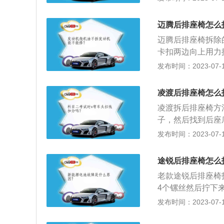
毫米、1695毫米
台1.5升自然吸气
迈腾后排座椅怎么
扭矩为155牛米，
迈腾后排座椅拆除
转。
卡扣两边向上用力
可推动，然后整个再
发布时间：2023-07-17
m、高1464mm，
一代发动机。全新迈
凌渡后排座椅怎么
结构的百分之74
凌渡拆后排座椅方
提高了车身结构强
子，然后找到后座
力往上提，一边提
发布时间：2023-07-17
渡是上汽大众推出的
mm，轴距为26
途锐后排座椅怎么
格栅，与镀铬灯眉
老款途锐后排座椅
4个镙丝然后拧下
以拆下后排座椅。
发布时间：2023-07-17
插头才可以拆下后
SUV，在售的车型