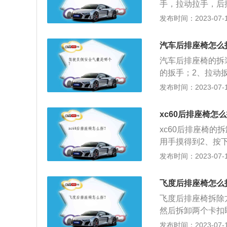
手，拉动拉手，后
向上一抬即可将后排
发布时间：2023-07-17
寸是：长4696mm
l。2020款ma
汽车后排座椅怎么
了2.0l涡轮增压发
汽车后排座椅的拆
nm，与其匹配的
的扳手；2、拉动
卸坐垫；3、按拆
发布时间：2023-07-17
具与清洁材料；2
抹布把泡沫擦掉；
xc60后排座椅怎
选用强碱性的清洗
xc60后排座椅
用手摸得到2、按
乘坐舒服；尾箱容
发布时间：2023-07-17
用。沃尔沃xc60
m、1902mm、
飞度后排座椅怎么
架，后悬架采用的
飞度后排座椅拆除
然后拆卸两个卡扣
将其折叠起来。飞
发布时间：2023-07-17