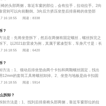
座椅的头部两侧，靠近车窗的部位，会有拉手，拉动拉手。2向
靠背则可以向前翻倒。3向后方挤压坐垫后排座椅的坐垫部
向后方挤压坐垫，然后向上一抬就会出来。
 16:18:55
阅读：8338
拆？
方法是：先将坐垫拆下，然后在两侧有固定螺丝，螺丝拆完之
拆下。以2021款雷凌为例，其属于紧凑型车，车身尺寸是：长
80mm、高1455mm，轴距为2700mm，油箱容积为43l，整备质
 16:18:55
阅读：6420
2021款雷凌前悬架是麦弗逊式独立悬架，后悬架是e型多连杆式独
.8l自然吸气发动机，最大马力是98ps，最大功率是72kw，最
拆？
，与其匹配的是电子无级变速箱。
卸方法：1、领动后排坐垫由两个卡扣和两颗螺丝固定，找出
用12mm的套筒工具将螺丝卸掉。2、坐垫与地板是由卡扣固
以后，用力往上抬就可以拆开。3、将座椅套包好，将坐垫的
 16:18:55
阅读：5914
。注意要把安全带的锁扣掏出来卡好在坐垫上。4、坐垫后头
垫，将两个卡扣扣回去。5、将两个螺丝安装回去。
怎么拆卸？
椅的拆卸方法是：1、找到后排座椅头部两侧，靠近车窗部位的拉