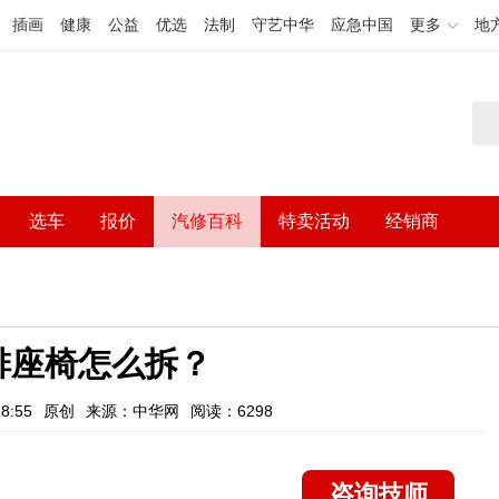
插画
健康
公益
优选
法制
守艺中华
应急中国
更多
地
选车
报价
汽修百科
特卖活动
经销商
排座椅怎么拆？
8:55
原创
来源：中华网
阅读：6298
咨询技师