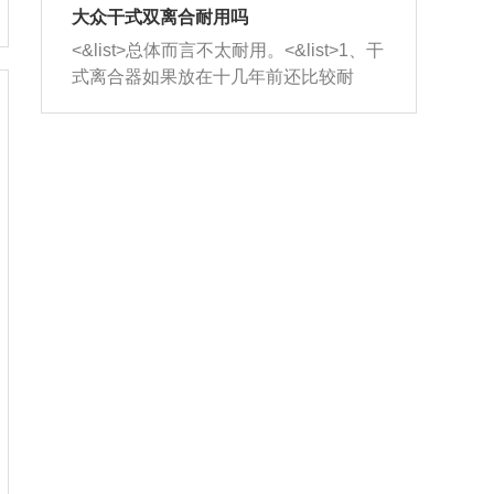
室，最后形成废气排出，就可以让三元
无法制作，需要将车辆送到修理厂或4s
造成烧机油。<&list>3、机油粘度。使用
大众干式双离合耐用吗
催化器得到清洗，排气管堵塞的情况就
店；<&list>2.车辆半轴套管防尘罩破
机油粘度过小的话，同样会有烧机油现
<&list>总体而言不太耐用。<&list>1、干
能够得到解决。
裂，破裂后会出现漏油现象，使半轴磨
象，机油粘度过小具有很好的流动性，
式离合器如果放在十几年前还比较耐
损严重，磨损的半轴容易损坏，产生异
容易窜入到气缸内，参与燃烧。<&list>
用，但是由于现在的汽车发动机动力输
响；<&list>3.稳定器的转向胶套和球头
4、机油量。机油量过多，机油压力过
出越来越高，使得干式离合器散热不足
老化，一般是使用时间过长造成的。解
大，会将部分机油压入气缸内，也会出
的缺陷也逐渐暴露出来。<&list>2、由于
决方法是更换新的质量好的转向橡胶套
现烧机油。<&list>5、机油滤清器堵塞：
干式双离合的工作环境暴露在空气中，
和球头。
会导致进气不畅，使进气压力下降，形
而离合器的散热也是通离合器罩上面的
成负压，使机油在负压的情况下吸入燃
几个小孔来进行散热。但是在行驶过程
烧室引起烧机油。<&list>6、正时齿轮或
中变速箱需要换挡，就不得不使得离合
链条磨损：正时齿轮或链条的磨损会引
器频繁工作。<&list>3、长时间的低速行
起气阀和曲轴的正时不同步。由于轮齿
驶以及过于频繁的启停，导致离合器的
或链条磨损产生的过量侧隙，使得发动
温度不断升高，而低速行驶时空气流动
机的调节无法实现：前一圈的正时和下
效率不高，无法将离合器中的热量有效
一圈可能就不一样。当气阀和活塞的运
的带走，导致离合器内部的温度不断升
动不同步时，会造成过大的机油消耗。
高，加速离合器的磨损。
解决方法：更换正时齿轮或链条。<&list
>7、内垫圈、进风口破裂：新的发动机
设计中，经常采用各种由金属和其他材