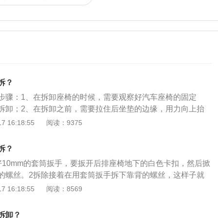
拆？
步骤：1、在拆卸座椅的时候，需要观察好汽车座椅的固定
拆卸；2、在拆卸之前，需要拉住后坐垫的边缘，用力向上抬
汽车的座椅拉开一条缝隙，找到座椅内部的卡扣；3、借助拆
 16:18:55
阅读：9375
的中间位置，向用力向下压一下，汽车的坐垫就会被翘起。汽
倒的，在不使用座椅的情况下，如果汽车需要装载过多的东
拆？
排的座椅放倒腾出更多的空间。
好10mm的套筒扳手，要扳开后排座椅地下的白色卡扣，然后掀
的螺丝。2拆除接着在用套筒扳手拆下靠背的螺丝，这样子就
椅拆除。
 16:18:55
阅读：8569
拆卸？