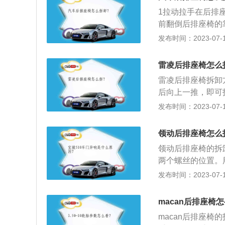
1拉动拉手在后排
前翻倒后排座椅的
位，大部分是直接
发布时间：2023-07-17
雷凌后排座椅怎么
雷凌后排座椅拆卸
后向上一推，即可
4640mm、宽17
发布时间：2023-07-17
量为1410kg。
立悬架，其搭载了1
领动后排座椅怎么
大扭矩是142nm
领动后排座椅的拆
两个螺丝的位置。
定，拆了两颗螺丝
发布时间：2023-07-17
后头塞到靠背下面
到位以后用力按坐
macan后排座椅
macan后排座