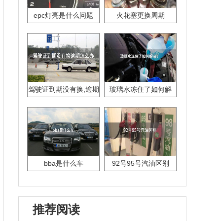
epc灯亮是什么问题
火花塞更换周期
驾驶证到期没有换,逾期
玻璃水冻住了如何解
怎么办??
决？
bba是什么车
92号95号汽油区别
推荐阅读