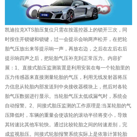
凯迪拉克XTS胎压复位只需在按遥控器上的锁开三次，同
时按住开锁键和锁键，过一会提示会响两声松开，在把轮
胎气压放出来等提示响一声，再放右边，之后在左后右后
提示响四声之后，把轮胎气压补充到正常压力。内容扩
展：1、直接式胎压监测装置是利用安装在每一个轮胎里的
压力传感器来直接测量轮胎的气压，利用无线发射器将压
力信息从轮胎内部发送到中央接收器模块上，然后对各轮
胎气压数据进行显示。当轮胎气压太低或漏气时，系统会
自动报警。2、间接式胎压监测的工作原理是:当某轮胎的气
压降低时，车辆的重量会使该轮的滚动半径将变小，导致
其转速比其他车轮快。通过比较轮胎之间的转速差别，完
成监视胎压。间接式轮胎报警系统实际上是依靠计算轮胎