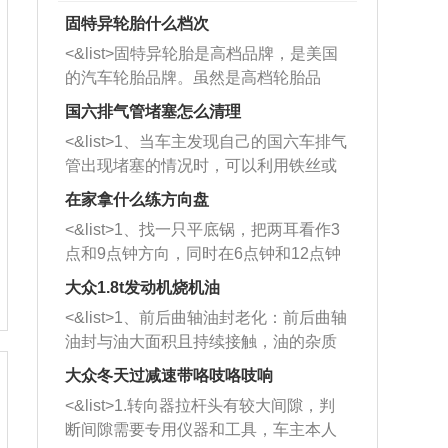
固特异轮胎什么档次
<&list>固特异轮胎是高档品牌，是美国
的汽车轮胎品牌。虽然是高档轮胎品
牌，但是中高低端的轮胎都有生产，这
国六排气管堵塞怎么清理
也是为了更好的开拓市场。
<&list>1、当车主发现自己的国六车排气
管出现堵塞的情况时，可以利用铁丝或
者是细棍，直接将杂物给取出来，如果
在家拿什么练方向盘
堵塞情况比较严重，也可以采取应急措
<&list>1、找一只平底锅，把两耳看作3
施。 <&list>2、直接利用木棍将所有的
点和9点钟方向，同时在6点钟和12点钟
杂物推到排气管里面的位置处，然后将
方向做一个标记。 <&list>2、双手握住
三元催化器拆解开，就可以将堵塞的东
大众1.8t发动机烧机油
平底锅两耳，然后往左打半圈、一圈、
西取出来。但如果是因为积碳过多引起
<&list>1、前后曲轴油封老化：前后曲轴
一圈半的练习，往右同样也要打相同的
的堵塞，就需要将三元催化器泡在草酸
油封与油大面积且持续接触，油的杂质
圈数。 <&list>3、最后强调要反复练
中进行清洗。 <&list>3、也可以利用清
和发动机内持续温度变化使其密封效果
习，这样就可以形成肌肉记忆，在真实
大众冬天过减速带咯吱咯吱响
洗剂对堵塞的情况得到解决，将清洗剂
逐渐减弱，导致渗油或漏油。<&list>2、
驾驶车辆时，不需要记忆也能打好方
放在燃油箱中，与燃油混合后，车辆启
<&list>1.转向器拉杆头有较大间隙，判
活塞间隙过大：积碳会使活塞环与缸体
向。
动时，就可以和汽油一起进入到燃烧
断间隙需要专用仪器和工具，车主本人
的间隙扩大，导致机油流入燃烧室中，