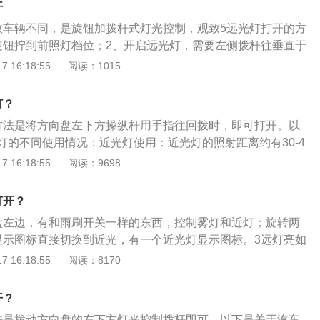
开
数车辆不同，是旋钮加拨杆式灯光控制，观致5远光灯打开的方
旋钮拧到前照灯档位；2、开启远光灯，需要左侧拨杆往垂直于
拨动开关，拨回来一个挡位，远光灯就关闭，也就恢复了近光
 16:18:55
阅读：1015
远近交替时，连续上提左侧拨杆即可。远光灯的适用场景：1、
不良的道路；2、机动车超车时；3、行经拐角、弯道时；4、
灯？
沙尘、冰雹等低能见度低的情况下行驶时；5、需要看路牌的
方法是将方向盘左下方操纵杆用手指往回拨时，即可打开。以
灯的不同使用情况：近光灯使用：近光灯的照射距离约有30-4
中心隔离设施或者没有中心线的道路上，夜间会车应当在距相
 16:18:55
阅读：9698
米以外改用近光灯，在窄路、窄桥与非机动车会车时应当使用近
间没有路灯、照明不良或者遇有雾、雨、雪、沙尘、冰雹等低
打开？
时，同方向行驶的后车与前车近距离行驶时，应使用近光灯；
盘左边，有和雨刷开关一样的东西，控制雾灯和近灯；旋转两
急弯、坡路、拱桥、人行横道或者没有交通信号灯控制的路口
显示图标直接切换到近光，有一个近光灯显示图标。3远灯亮如
远近光灯示意；夜间车辆通过照明条件好的路段，应使用近光
左边左转向灯控制杆向下，仪表就会显示远灯指示灯。4拨两
 16:18:55
阅读：8170
在雾天开车，阴雨天气开车，夜间开车，傍晚行驶时必须打开
往自己方向拨两下，会回到控制杆原位置，是近光和远光的交
开？
法是拨动方向盘的左下方灯光控制拨杆即可。以下是关于汽车