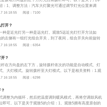
绍：1、调整方法：汽车大灯聚光可通过调节灯光位置来调
通过调节大灯背后相应位置的调节旋钮实现，不同车型需要调
 16:18:55
阅读：7100
的工具不尽相同，需要根据具体车型而定。调节前先把车灯打
车灯是否偏移或过高过低。2、大灯聚光的原理：传统的卤素
么打开？
钨丝点亮发光，光线源自一个中心点，也就是平时所说的“点发
一种是近光灯另一种是远光灯。观致5远近光灯打开方法如
灯光的折射，聚拢在一起照向前方并均匀地铺撒在路面，保证前
的的左侧有一组灯光组合开关，到了夜间，组合开关向前旋转
。
灯光在旋转一格是近光灯。近光灯在夜晚道路有路灯的时候打
 16:18:55
阅读：6354
路边有行人也开启近光灯，窄路窄桥弯道都是开启近光灯。
灯或者道路笔直遥远的视线较暗的夜晚开启远光灯，再向前旋
打开？
。
拨杆在方向盘的左下方，旋转拨杆依次的功能是自动模式、灯
式、大灯模式。旋转拨杆至大灯模式。以下是相关资料：1.观
有自动开启大灯的功能，将大灯调整至自动模式，就可以根据
 16:18:55
阅读：6298
启和关闭大灯，尤其在山区时常穿越隧道，就可以更专心的开
控制拨杆还集成了前后雾灯开关，开启的方式是向外拉控制
开？
灯开，再拉下是后雾灯开，关闭是推进去。2.转向灯集成在外
式调整为内循环，然后把温度调到暖风模式，再将空调鼓风机
转方向时需要提前打开转向灯。往左转向是往下拨一下灯光控
位即可。以下是关于观致5的介绍：1、观致5拥有高度原创的
是往上拨一下灯光控制杆。如果赶上大雾、下雪或大雨天气，