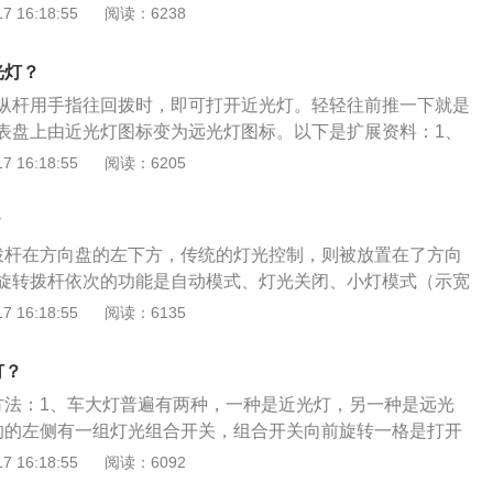
格很好的沿袭了观致3的设计语言，辨识度非常高。2、观致5
 16:18:55
阅读：6238
使在白天也必须打开近光灯。只有在路上没有其它照明设备，
载6速双离合变速器的1.6T车型，但其动力水平并不比竞争对
行驶的情况下，才能使用远光灯，否则会严重干扰对方视线，
再加上价格因素和配置，其性价比也比较高。3、观致5内饰以
。
光灯？
分耐看。8英寸的屏幕并不小，功能也齐全完备，按键的空调
纵杆用手指往回拨时，即可打开近光灯。轻轻往前推一下就是
触摸的更为方便。4、在品质方面，观致5官方还大胆的抛出了
表盘上由近光灯图标变为远光灯图标。以下是扩展资料：1、
保修策略，最大限度的给车主提供了售后无忧的保障。
基本都是拨杆式开关和旋钮式开关，其中以拨杆式为主，也最
 16:18:55
阅读：6205
间行车，可能自己也不确定开的是远光灯还是近光灯。其实车
亮起的指示灯来辨别，近光灯和远光指示灯的区别其实很明
？
光线线条朝下，而远光灯的光线线条直直往前。2、车主一定
拨杆在方向盘的左下方，传统的灯光控制，则被放置在了方向
远光灯当近光灯用。碰到以下几种情况，应立即将远光灯换成
旋转拨杆依次的功能是自动模式、灯光关闭、小灯模式（示宽
有车开来；二是离前面同方向的车距离较近；三是当路上已经
式。以下是相关资料：1.汽车大灯，也称汽车前照灯、汽车LE
 16:18:55
阅读：6135
四是在过铁路交叉道口和回到交通繁忙的街道上的时候。
车的眼睛，不仅关系到一个车主的外在形象，更与夜间开车或
全驾驶紧密联系。车灯的使用及保养，不可忽略。2.观致5具有
灯？
能，将大灯调整至自动挂模式，就可以更具室外的光线自动开
方法：1、车大灯普遍有两种，一种是近光灯，另一种是远光
其在山区时常穿越索道，就可以更专心的开车。3.转向灯的被
的的左侧有一组灯光组合开关，组合开关向前旋转一格是打开
，在即将转方向时需要提前打转向灯，往左是往下拨一下灯光
转一格是打开近光灯（每个品牌的车组合开关都不太相同但是
 16:18:55
阅读：6092
往上拨一下灯光控制杆。
还有图解箭头很容易操作）；3、近光灯在夜晚道路有路灯的