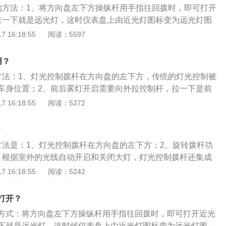
的方法：1、将方向盘左下方操纵杆用手指往回拨时，即可打开
推一下就是远光灯，这时仪表盘上由近光灯图标变为远光灯图
了近距离照明，设计要求就是照射范围大（160度），照射距
 16:18:55
阅读：5597
法调节。观致5是一款SUV车型，内部整体采用黑色的配色，
向盘造型延续观致家族式的设计风格。在车身尺寸方面，观致
用？
87mm、1869mm、1676mm。
方法：1、灯光控制拨杆在方向盘的左下方，传统的灯光控制被
车身位置；2、前后雾灯开启需要向外拉控制杆，拉一下是前
下是后雾灯开启，关闭前后雾灯只需推进去即可；3、旋转拨
 16:18:55
阅读：5272
动模式、灯光关闭、小灯模式（示宽灯模式）、大灯模式。观
新SUV车型，内部整体采用黑色的配色，其中控台布局及方向
？
族式的设计风格。
方法是：1、灯光控制拨杆在方向盘的左下方；2、旋转拨杆功
、根据室外的光线自动开启和关闭大灯，灯光控制拨杆还集成
开启的方式是向外拉控制杆，拉一下是前雾灯开，再拉下是后
 16:18:55
阅读：5242
进去就可以。观致5是观致汽车的一款新SUV车型，其车身尺
宽1869mm、高1676mm，轴距为2697mm，最小离地间隙为1
打开？
1.6T涡轮增压发动机，传动系统匹配6速双离合变速箱。
方式：将方向盘左下方操纵杆用手指往回拨时，即可打开近光
下就是远光灯，这时候仪表盘上由近光灯图标变为远光灯图