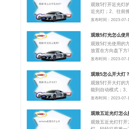
观致5打开近光灯
近光灯；2、往前
标。近光灯就是为
发布时间：2023-07-17
离短，聚光度也无
其中控台布局及方
观致5灯光怎么使
5的长宽高分别为45
观致5灯光使用的
放置在方向盘下方
雾灯开启，再拉一
发布时间：2023-07-17
杆依次的功能是自
致5是观致的一款
观致5怎么开大灯
盘造型延续观致家
观致5打开大灯的
能到自动模式；3
了前后雾灯开关，
发布时间：2023-07-17
雾灯开，关闭时推
寸是长4587mm、
观致五近光灯怎么
80mm，搭载一台
观致五近光灯打开
灯，轻轻往前推一