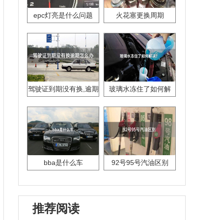
epc灯亮是什么问题
火花塞更换周期
驾驶证到期没有换,逾期
玻璃水冻住了如何解
怎么办??
决？
bba是什么车
92号95号汽油区别
推荐阅读