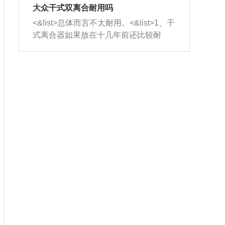
室，最后形成废气排出，就可以让三元
无法制作，需要将车辆送到修理厂或4s
造成烧机油。<&list>3、机油粘度。使用
大众干式双离合耐用吗
催化器得到清洗，排气管堵塞的情况就
店；<&list>2.车辆半轴套管防尘罩破
机油粘度过小的话，同样会有烧机油现
<&list>总体而言不太耐用。<&list>1、干
能够得到解决。
裂，破裂后会出现漏油现象，使半轴磨
象，机油粘度过小具有很好的流动性，
式离合器如果放在十几年前还比较耐
损严重，磨损的半轴容易损坏，产生异
容易窜入到气缸内，参与燃烧。<&list>
用，但是由于现在的汽车发动机动力输
响；<&list>3.稳定器的转向胶套和球头
4、机油量。机油量过多，机油压力过
出越来越高，使得干式离合器散热不足
老化，一般是使用时间过长造成的。解
大，会将部分机油压入气缸内，也会出
的缺陷也逐渐暴露出来。<&list>2、由于
决方法是更换新的质量好的转向橡胶套
现烧机油。<&list>5、机油滤清器堵塞：
干式双离合的工作环境暴露在空气中，
和球头。
会导致进气不畅，使进气压力下降，形
而离合器的散热也是通离合器罩上面的
成负压，使机油在负压的情况下吸入燃
几个小孔来进行散热。但是在行驶过程
烧室引起烧机油。<&list>6、正时齿轮或
中变速箱需要换挡，就不得不使得离合
链条磨损：正时齿轮或链条的磨损会引
器频繁工作。<&list>3、长时间的低速行
起气阀和曲轴的正时不同步。由于轮齿
驶以及过于频繁的启停，导致离合器的
或链条磨损产生的过量侧隙，使得发动
温度不断升高，而低速行驶时空气流动
机的调节无法实现：前一圈的正时和下
效率不高，无法将离合器中的热量有效
一圈可能就不一样。当气阀和活塞的运
的带走，导致离合器内部的温度不断升
动不同步时，会造成过大的机油消耗。
高，加速离合器的磨损。
解决方法：更换正时齿轮或链条。<&list
>7、内垫圈、进风口破裂：新的发动机
设计中，经常采用各种由金属和其他材