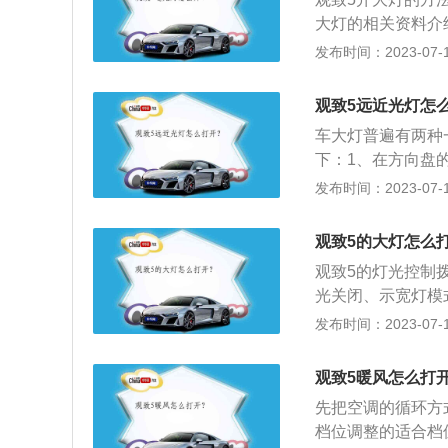
大灯的相关资料介
整，调节灯光位置
发布时间：2023-07-17
节的部位以及使用
到墙面，然后观察
观致5远近光灯怎
灯光聚光好是因为
车大灯普遍有两种
光”，点光源通过
下：1、在方向盘
方足够的视野亮度
一格是打开仪表盘
发布时间：2023-07-17
开就行，夜间遇到
2、在路边没有路
观致5的大灯怎么
转一格就是远光灯
观致5的灯光控制
光关闭、示宽灯模
致5部分车型配备
发布时间：2023-07-17
室外的光线自动开
车。观致5的灯光
观致5暖风怎么打
杆，拉一下是前雾
先把空调的循环方
后视镜上，在即将
档位调整的适合档
制杆，往右转向则