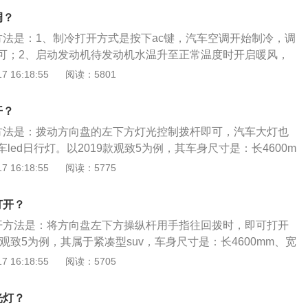
到路边有行人也要开启近光灯，通过窄路窄桥弯道时也要开启
调？
边没有路灯或者道路视线较暗的夜晚开启远光灯，在向前旋转
方法是：1、制冷打开方式是按下ac键，汽车空调开始制冷，调
灯。
可；2、启动发动机待发动机水温升至正常温度时开启暖风，
即可。观致5车身尺寸是：长4600mm、宽1869mm、高165
 16:18:55
阅读：5801
0mm，油箱容积为55l。观致5搭载了1.6t涡轮增压发动机，最
，最大扭矩是290牛米，与其匹配的是7挡双离合变速箱。
开？
方法是：拨动方向盘的左下方灯光控制拨杆即可，汽车大灯也
led日行灯。以2019款观致5为例，其车身尺寸是：长4600m
高1658mm，轴距为2710mm，最小离地间隙为180mm，油箱
 16:18:55
阅读：5775
9款观致5搭载了1.6t涡轮增压发动机，最大功率是145kw，最大
与其匹配的是7挡双离合变速箱。
打开？
开方法是：将方向盘左下方操纵杆用手指往回拨时，即可打开
款观致5为例，其属于紧凑型suv，车身尺寸是：长4600mm、宽
58mm，轴距为2710mm，油箱容积为55l，整备质量为1580kg。
 16:18:55
阅读：5705
前悬架是麦弗逊式独立悬架，后悬架是多连杆式独立悬架，其搭载
动机，最大马力是197ps，最大功率是145kw，最大扭矩是290
光灯？
是7挡双离合变速箱。