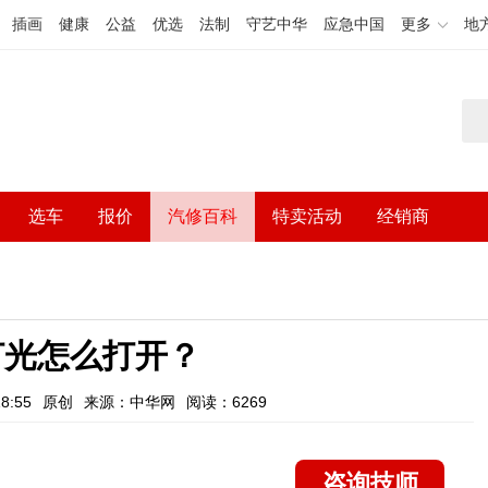
插画
健康
公益
优选
法制
守艺中华
应急中国
更多
地
选车
报价
汽修百科
特卖活动
经销商
灯光怎么打开？
8:55
原创
来源：中华网
阅读：6269
咨询技师