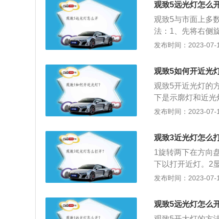
观致5远光灯怎么
观致5与市面上多
法：1、先将右侧
方向盘的位置向下
发布时间：2023-07-17
灯；3、想要开启
无路灯照明或照明
观致5如何开近光
遇有雾、雨、雪、
观致5开近光灯的
标识牌时。
下是示廓灯和近光
0米左右。在没有
发布时间：2023-07-17
对方向来车150
光灯；机动车在夜
观致3近光灯怎么
能见度情况下行驶
1旋转两下在方向
机动车在夜间通过
下以打开近灯。2
时，应当交替使用
果远灯亮，方向盘
发布时间：2023-07-17
灯。示廓灯使用：
下回到正常位置，
示廓灯。
替。
观致5远光灯怎么
观致5开大灯的方