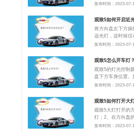
外观设计，整体风
发布时间：2023-07-17
视线受阻，那么即
虽然全系只提供搭
而且对面没有车辆
手的低配车型弱，
甚至造成交通事故
观致5如何开启近
简约平淡为主，十
将方向盘左下方操
区域使用也要比纯
远光灯，这时候仪
6年10万公里的
现在车辆灯光开关
发布时间：2023-07-17
常见。驾驶员在夜
主可以通过仪表盘
观致5怎么开车灯
显，近光灯图标的
观致5的灯光控制
要小心，不要误将
盘下方车身位置。
近光灯。一是对面
灯模式）、大灯模
发布时间：2023-07-17
有足够的照明度；
D日行灯，作为汽
坏天气条件下的安
观致5如何打开大
自动开启大灯的功
观致5大灯打开的
启和关闭大灯，尤
灯；2、在方向盘
集成在外后视镜上
仪表盘灯光，在旋
发布时间：2023-07-17
控制杆，往右则是
大致都一样，而且