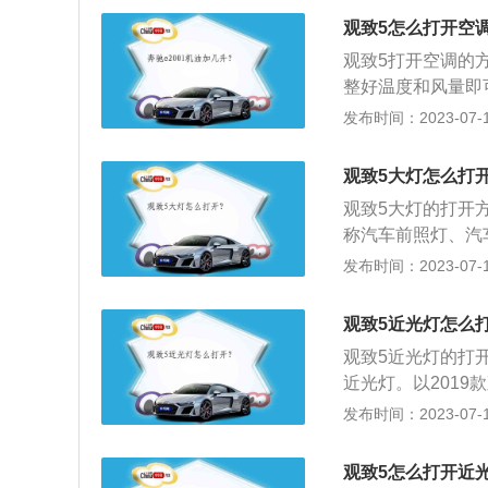
时候打开，夜间遇
观致5怎么打开空
近光灯；4、在路
观致5打开空调的
一格即可打开远光
整好温度和风量即
把温度调到热风模式
发布时间：2023-07-17
8mm，轴距为271
大功率是145千瓦
观致5大灯怎么打
观致5大灯的打开
称汽车前照灯、汽车
m、宽1869mm、
发布时间：2023-07-17
容积为55l。201
扭矩是290nm，
观致5近光灯怎么
观致5近光灯的打
近光灯。以2019
1869mm、高16
发布时间：2023-07-17
2019款观致5
了1.6l涡轮增压发
观致5怎么打开近
nm，与其匹配的