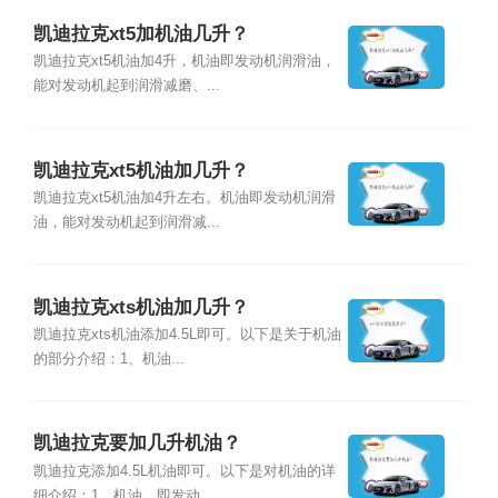
凯迪拉克xt5加机油几升？
凯迪拉克xt5机油加4升，机油即发动机润滑油，
能对发动机起到润滑减磨、...
凯迪拉克xt5机油加几升？
凯迪拉克xt5机油加4升左右。机油即发动机润滑
油，能对发动机起到润滑减...
凯迪拉克xts机油加几升？
凯迪拉克xts机油添加4.5L即可。以下是关于机油
的部分介绍：1、机油...
凯迪拉克要加几升机油？
凯迪拉克添加4.5L机油即可。以下是对机油的详
细介绍：1、机油，即发动...