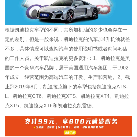
根据凯迪拉克车型的不同，其所加机油的多少也会存在一
定的差别，但是一般来说，凯迪拉克的汽车加4升机油就差
不多，具体情况可以查阅汽车的使用说明书或者询问4s店
的工作人员。关于凯迪拉克的更多资料：1、凯迪拉克是美
国的一个豪华汽车品牌，属于美国通用汽车集团，于1902
年成立，经营范围为高端汽车的开发、生产和营销。2、截
止到2019年8月，凯迪拉克旗下的车型包括凯迪拉克ATS-
L、凯迪拉克CT6、凯迪拉克XTS、凯迪拉克XT4、凯迪拉
克XT5、凯迪拉克XT6和凯迪拉克凯雷德。