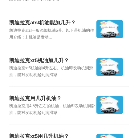
凯迪拉克atsl机油能加几升？
凯迪拉克atsl一般添加机油5升。以下是机油的作
用介绍：1.机油是发动...
凯迪拉克xt5机油加几升？
凯迪拉克xt5机油加4升左右。机油即发动机润滑
油，能对发动机起到润滑减...
凯迪拉克用几升机油？
凯迪拉克用4.5升左右的机油，机油即发动机润滑
油，能对发动机起到润滑减...
凯迪拉克xt5用几升机油？