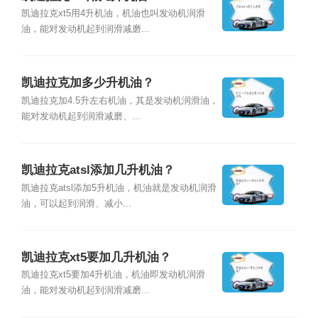
凯迪拉克xt5用4升机油，机油也叫发动机润滑
油，能对发动机起到润滑减磨...
凯迪拉克加多少升机油？
凯迪拉克加4.5升左右机油，其是发动机润滑油，
能对发动机起到润滑减磨、...
凯迪拉克atsl添加几升机油？
凯迪拉克atsl添加5升机油，机油就是发动机润滑
油，可以起到润滑、减小...
凯迪拉克xt5要加几升机油？
凯迪拉克xt5要加4升机油，机油即发动机润滑
油，能对发动机起到润滑减磨...