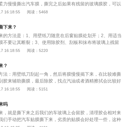
柔力慢慢撕出汽车膜，撕完之后如果有残留的玻璃膜胶，可以
净即可。汽车贴膜就是在车辆前后挡风玻璃、侧窗玻璃以及天
 16:18:55
阅读：5468
状物体，这层薄膜状物体也叫做太阳膜或者叫做隔热膜。汽车
挡紫外线、阻隔部分热量以及防止玻璃飞溅导致的伤人、防眩
撕下来？
时根据太阳膜的单向透视性能，达到保护个人隐私的目的。
来的方法是：1、用壁纸刀随意在后窗贴膜处划开；2、用适当
膜不要让其断裂；3、使用除胶剂、刮板和抹布将玻璃上残留
撕下后窗贴膜后，通风暴晒祛除异味即可。汽车后窗贴膜的作
 16:18:55
阅读：5220
，贴膜能很好的阻隔红外线产生的大量热量；2、隔紫外线，紫
波能穿透很厚的玻璃，贴上隔热膜能隔断大部分紫外线，防止
来？
汽车内饰老化。
方法：用壁纸刀刮起一角，然后将膜慢慢揭下来，在比较难撕
刮胶来辅助撕膜，最后除胶，找点汽油或者酒精擦拭会比较好
比较费劲，最终撕下的效果也不会太理想，建议车主到专门的
 16:18:55
阅读：5151
。如果自己要贴车膜，要找一个封闭的地方，因为贴膜怕灰尘
者灰尘很大的地方对贴车膜有很大的影响。汽车贴膜就是在车
来吗
侧窗玻璃以及天窗上贴上一层薄膜状物体，这层薄膜状物体也
来，就是撕下来之后我们的车玻璃上会留胶，清理胶会相对来
做隔热膜，作用主要是阻挡紫外线、阻隔部分热量以及防止玻
我们手动把汽车贴膜撕下来，劣质的贴膜会好处理一些，这种
、防眩光等情况发生，同时根据太阳膜的单向透视性能，达到
，祛除比较容易。优质的车膜比较难去除，可以去汽车4s店或