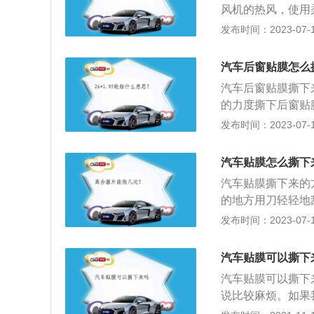
风机的热风，使用
使用除胶剂清洗干
发布时间：2023-07-17
窗上贴上一层薄膜
膜的作用主要是阻
汽车后窗贴膜怎么
光等情况发生，同
汽车后窗贴膜撕下
的力度撕下后窗贴
的胶质清除；4、
发布时间：2023-07-17
用：1、隔热防晒
外线中的中波、长
汽车贴膜怎么撕下
皮肤受伤害，减缓
汽车贴膜撕下来的
的地方用刀轻轻地
清除。车膜的拆除
发布时间：2023-07-17
车膜门店进行拆装
和沙土，在街头或
汽车贴膜可以撕下
辆前后挡风玻璃、
汽车贴膜可以撕下
叫做太阳膜或者叫
说比较麻烦。如果
璃飞溅导致的伤人
膜的粘度不是很好