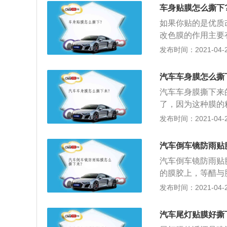
汽车玻璃的过程中
车身贴膜怎么撕下
如果你贴的是优质
改色膜的作用主要
份，另一方面，它
发布时间：2021-04-27
般有两个最明显的
后会有一个微型导
汽车车身膜怎么撕
二是延展性，优质
汽车车身膜撕下来
了，因为这种膜的
粘性强，质量特性
发布时间：2021-04-26
由于它是专业用去
切割汽车玻璃的过
汽车倒车镜防雨贴
汽车倒车镜防雨贴
的膜胶上，等醋与
香蕉水去除，但效
发布时间：2021-04-26
刀慢慢刮，要有耐
水上，胶水就会软
汽车尾灯贴膜好撕
隔热清洗剂喷洒在