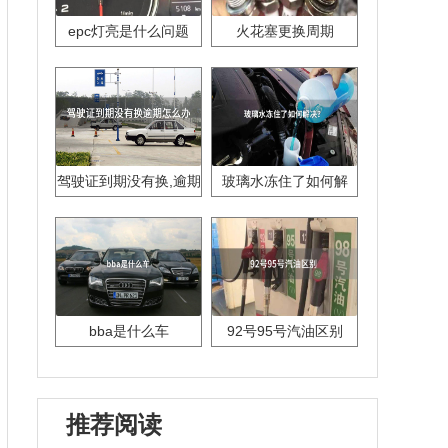
epc灯亮是什么问题
火花塞更换周期
驾驶证到期没有换,逾期
玻璃水冻住了如何解
怎么办??
决？
bba是什么车
92号95号汽油区别
推荐阅读