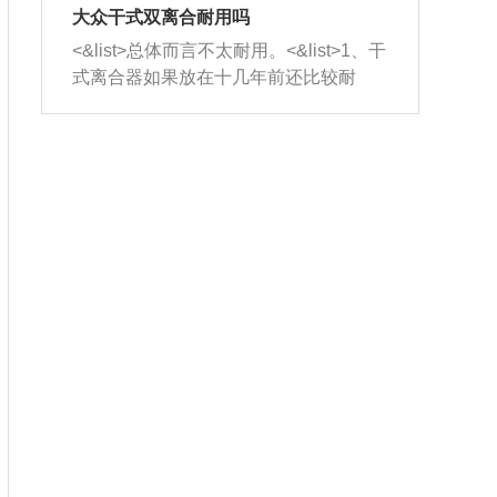
室，最后形成废气排出，就可以让三元
无法制作，需要将车辆送到修理厂或4s
造成烧机油。<&list>3、机油粘度。使用
大众干式双离合耐用吗
催化器得到清洗，排气管堵塞的情况就
店；<&list>2.车辆半轴套管防尘罩破
机油粘度过小的话，同样会有烧机油现
<&list>总体而言不太耐用。<&list>1、干
能够得到解决。
裂，破裂后会出现漏油现象，使半轴磨
象，机油粘度过小具有很好的流动性，
式离合器如果放在十几年前还比较耐
损严重，磨损的半轴容易损坏，产生异
容易窜入到气缸内，参与燃烧。<&list>
用，但是由于现在的汽车发动机动力输
响；<&list>3.稳定器的转向胶套和球头
4、机油量。机油量过多，机油压力过
出越来越高，使得干式离合器散热不足
老化，一般是使用时间过长造成的。解
大，会将部分机油压入气缸内，也会出
的缺陷也逐渐暴露出来。<&list>2、由于
决方法是更换新的质量好的转向橡胶套
现烧机油。<&list>5、机油滤清器堵塞：
干式双离合的工作环境暴露在空气中，
和球头。
会导致进气不畅，使进气压力下降，形
而离合器的散热也是通离合器罩上面的
成负压，使机油在负压的情况下吸入燃
几个小孔来进行散热。但是在行驶过程
烧室引起烧机油。<&list>6、正时齿轮或
中变速箱需要换挡，就不得不使得离合
链条磨损：正时齿轮或链条的磨损会引
器频繁工作。<&list>3、长时间的低速行
起气阀和曲轴的正时不同步。由于轮齿
驶以及过于频繁的启停，导致离合器的
或链条磨损产生的过量侧隙，使得发动
温度不断升高，而低速行驶时空气流动
机的调节无法实现：前一圈的正时和下
效率不高，无法将离合器中的热量有效
一圈可能就不一样。当气阀和活塞的运
的带走，导致离合器内部的温度不断升
动不同步时，会造成过大的机油消耗。
高，加速离合器的磨损。
解决方法：更换正时齿轮或链条。<&list
>7、内垫圈、进风口破裂：新的发动机
设计中，经常采用各种由金属和其他材