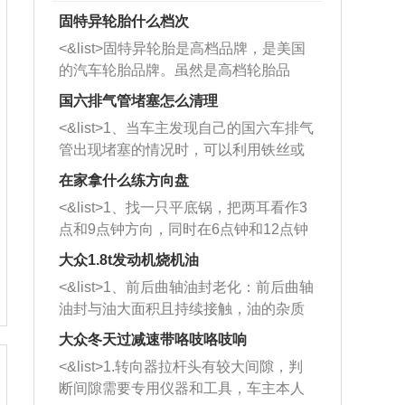
固特异轮胎什么档次
<&list>固特异轮胎是高档品牌，是美国
的汽车轮胎品牌。虽然是高档轮胎品
牌，但是中高低端的轮胎都有生产，这
国六排气管堵塞怎么清理
也是为了更好的开拓市场。
<&list>1、当车主发现自己的国六车排气
管出现堵塞的情况时，可以利用铁丝或
者是细棍，直接将杂物给取出来，如果
在家拿什么练方向盘
堵塞情况比较严重，也可以采取应急措
<&list>1、找一只平底锅，把两耳看作3
施。 <&list>2、直接利用木棍将所有的
点和9点钟方向，同时在6点钟和12点钟
杂物推到排气管里面的位置处，然后将
方向做一个标记。 <&list>2、双手握住
三元催化器拆解开，就可以将堵塞的东
大众1.8t发动机烧机油
平底锅两耳，然后往左打半圈、一圈、
西取出来。但如果是因为积碳过多引起
<&list>1、前后曲轴油封老化：前后曲轴
一圈半的练习，往右同样也要打相同的
的堵塞，就需要将三元催化器泡在草酸
油封与油大面积且持续接触，油的杂质
圈数。 <&list>3、最后强调要反复练
中进行清洗。 <&list>3、也可以利用清
和发动机内持续温度变化使其密封效果
习，这样就可以形成肌肉记忆，在真实
大众冬天过减速带咯吱咯吱响
洗剂对堵塞的情况得到解决，将清洗剂
逐渐减弱，导致渗油或漏油。<&list>2、
驾驶车辆时，不需要记忆也能打好方
放在燃油箱中，与燃油混合后，车辆启
<&list>1.转向器拉杆头有较大间隙，判
活塞间隙过大：积碳会使活塞环与缸体
向。
动时，就可以和汽油一起进入到燃烧
断间隙需要专用仪器和工具，车主本人
的间隙扩大，导致机油流入燃烧室中，