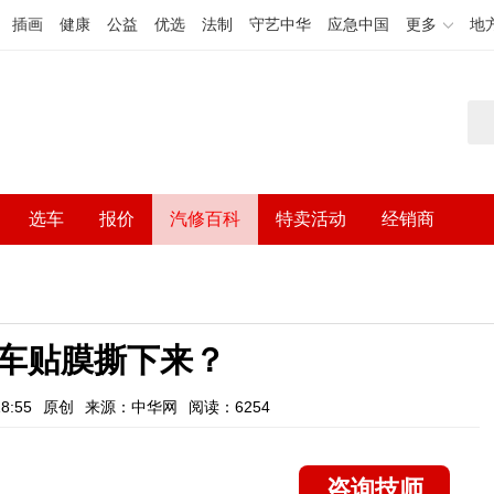
插画
健康
公益
优选
法制
守艺中华
应急中国
更多
地
选车
报价
汽修百科
特卖活动
经销商
车贴膜撕下来？
8:55
原创
来源：中华网
阅读：6254
咨询技师