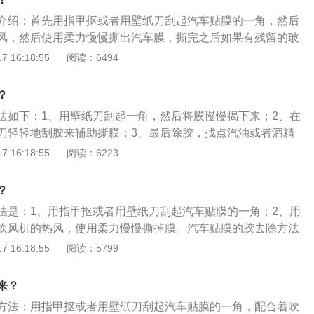
车漆、以及便于擦洗等。
介绍：首先用指甲抠或者用壁纸刀刮起汽车贴膜的一角，然后
风，然后使用柔力慢慢撕出汽车膜，撕完之后如果有残留的玻
除胶剂清洗干净即可。汽车玻璃贴膜的作用与好处如下：1、
 16:18:55
阅读：6494
很好地阻隔红外线产生的大量热量。2、隔紫外线。紫外线中
透很厚的玻璃，贴上隔热膜能隔断大部分紫外线。防止皮肤受
？
车内饰老化。3、安全与防爆。膜的基层为聚酯膜，有非常耐
法如下：1、用壁纸刀刮起一角，然后将膜慢慢揭下来；2、在
，加上膜的胶层，贴膜后玻璃强度能防止玻璃意外破碎对司乘
刀轻轻地刮胶来辅助撕膜；3、最后除胶，找点汽油或者酒精
4、营造私密空间。选择合适的品种，贴膜后，通常在车外看
。关于汽车玻璃膜的更多信息如下：1、汽车玻璃膜是在车辆
 16:18:55
阅读：6223
内可以看清车外，保留隐私和安全。5、降低空调负荷，省
窗玻璃以及天窗上贴上一层薄膜状物体。2、这层膜可以减少
调制冷能力损失可以得到弥补，能瞬间降低车内温度，达到一
因紫外线照射造成的损伤，通过物理反光，降低车内温度，减
。6、增加美观度。通过贴膜可以个性化地美化爱车。
？
，从而降低油耗。3、车膜的拆除比较费劲，最终撕下了的效
法是：1、用指甲抠或者用壁纸刀刮起汽车贴膜的一角；2、用
所以还是建议车主到专门的车膜门店进行拆装。
吹风机的热风，使用柔力慢慢撕掉膜。汽车贴膜的胶去除方法
精或风油精软化一下残留的胶；2、用塑料的小撬片刮掉即可；
 16:18:55
阅读：5799
时，可以将酒精或风油精均匀涂抹在上面即可。汽车贴膜的作
、阻隔部分热量以及防止玻璃飞溅导致的伤人情况发生，同时
来？
透视性能，达到保护个人隐私的目的。
方法：用指甲抠或者用壁纸刀刮起汽车贴膜的一角，配合着吹