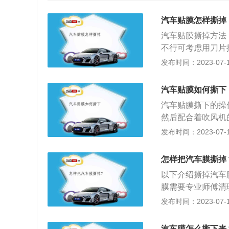
汽车贴膜怎样撕掉
汽车贴膜撕掉方法
不行可考虑用刀片
缓慢撕除汽车贴膜
发布时间：2023-07-17
净；4、玻璃膜撕
是：阻挡紫外线、
汽车贴膜如何撕下
据太阳膜的单向透
汽车贴膜撕下的操
然后配合着吹风机
残留的玻璃膜胶，可
发布时间：2023-07-17
在车辆前后挡风玻
物体也叫做太阳膜
怎样把汽车膜撕掉
及防止玻璃飞溅导
以下介绍撕掉汽车
能，达到保护个人
膜需要专业师傅清
照射造成的损伤，
绍：1、汽车膜简
发布时间：2023-07-17
低油耗，节省一部
清晰、防眩光、隔
一类是汽车改色贴
汽车膜怎么撕下来