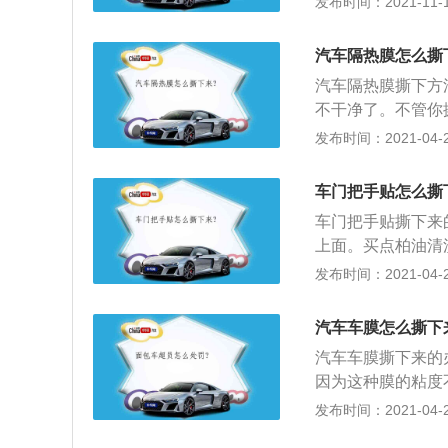
发布时间：2021-11-10
保护个人隐私的目
者去汽车美容店用
璃上祛除不掉的胶
汽车隔热膜怎么撕
除刚开始可能没有
汽车隔热膜撕下方
几分钟，不干胶就
不干净了。不管你
干胶也会慢慢的软
膜比贴膜更费劲，
发布时间：2021-04-28
汽车玻璃膜主要是
洗洁精水跟刀片除
减少紫外线照射所
全新的钢丝球。别
车门把手贴怎么撕
3、然后需要注意
车门把手贴撕下来
钢丝球去清洗，会
上面。买点柏油清
后三角玻璃带收音
护膜（PaintPro
发布时间：2021-04-27
成，具有强韧性，
面生锈及老化发黄
汽车车膜怎么撕下
能力，由于其卓越
汽车车膜撕下来的
观，它已被越来越
因为这种膜的粘度
强，质量特性好会
发布时间：2021-04-27
它是专业用去胶，