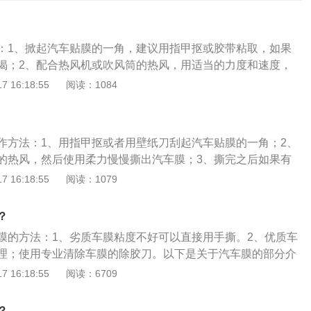
：1、掀起汽车贴膜的一角，建议用指甲抠或胶带粘取，如果
揭；2、配合热风机或吹风筒的热风，用适当的力度和速度，
；3、撕完如果有残留的玻璃膜胶，用除胶剂或清洗剂清洗干
 16:18:55
阅读：1084
完后会有一些胶臭味，通风晾晒就可以去除。汽车贴膜的作用
阻隔部分热量以及防止玻璃飞溅导致的伤人情况发生，同时根
视性能，达到保护个人隐私的目的。
作方法：1、用指甲抠或者用壁纸刀刮起汽车贴膜的一角；2、
的热风，然后使用柔力慢慢撕出汽车膜；3、撕完之后如果有
以使用除胶剂清洗干净即可。汽车贴膜（Autotintfilm）就是
 16:18:55
阅读：1079
璃、侧窗玻璃以及天窗上贴上一层薄膜状物体，而这层薄膜状
或者叫做隔热膜。它作用主要是阻挡紫外线、阻隔部分热量以
？
致的伤人、防眩光等情况发生，同时根据太阳膜的单向透视性
膜的方法：1、劣质车膜粘度不好可以直接用手撕。2、优质车
隐私的目的。此外，它也可以减少车内物品以及人员因紫外线
理；使用专业清除车膜的除胶刀。以下是关于汽车膜的部分介
通过物理反光，降低车内温度，减少汽车空调的使用，从而降
单可以分为两类，一类是汽车玻璃膜，其基本性能包括安全、
 16:18:55
阅读：6709
分开支。
紫外线、隔热、防划伤、足够的保质期及保护隐私等。2、另
膜由AAA公司引进美国STI的新型汽车贴膜产品，基本性能包
？