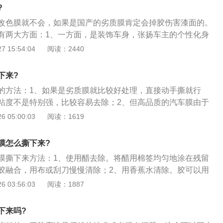
去胶。
?
改色膜就不会，如果是国产的劣质膜肯定会掉胶伤害漆面的。
有两大方面：1、一方面，是装饰车身，张扬车主的个性化身
是为了保护油漆，是为了帮助车漆的保存；2、好的车身膜一
 15:54:04
阅读：2440
优点，一是具有初低粘度，即先去除粘度后，高质量的贴膜背
气槽，初粘性相对较低，有利于贴膜的良好和快速进行；3、
下来?
膜的延展性特别好，可以任意折叠，不会留下褶皱。
的方法：1、如果是劣质膜就比较好处理，直接动手撕就行
粘度不是特别强，比较容易去除；2、但高品质的汽车膜由于
好会比较难处理，这时最好找专业的工具除胶刀去掉了；3、
 05:00:03
阅读：1619
胶，在使用中更要注意，刀片也不象普通的刀，能有效防止在
程中去胶。
膜怎么撕下来?
膜撕下来方法：1、使用醋去除。将醋用棉签均匀地涂在残留
胶融合，用布或刮刀慢慢清除；2、用香蕉水清除。胶可以用
果不是很好；3、风油精去除。多次将精油涂在胶水上，用小
 03:56:03
阅读：1887
心；4、酒精去除。这种方法比前三种效果好，将酒精涂在胶
化，用刀慢慢刮掉；5、汽车隔热清洗剂除胶。用专用的汽车
下来吗?
要去除的胶水上，胶水会立即融化，用抹布可以擦掉，非常省