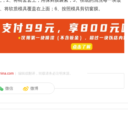
上；2、将椅套套上，用保鲜膜裹紧；3、彻底的清洗每一块玻
5、将软质模具覆盖在上面；6、按照模具剪切窗膜。
china.com
）编辑或翻译，转载请务必注明来源。
微信
微博