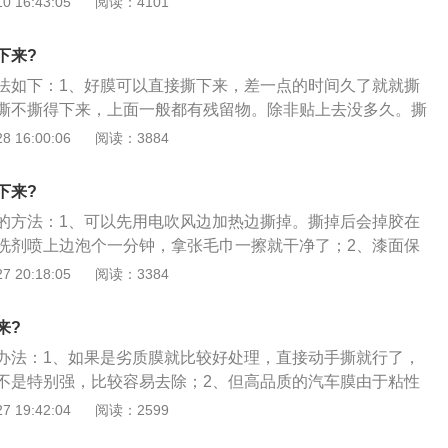
 16:43:05
阅读：4101
的。
专业的玻璃清洗液祛除。使用的去除方法：1、汽油祛除。玻
可以用汽油涂抹在胶上。2、风油精祛除。我们使用风油精祛
下来?
什么变化，反复几次把风油精涂抹在不干胶上面，慢慢的持续
法如下：1、好膜可以直接撕下来，差一点的时间久了就就撕
会好清理。3、酒精祛除。酒精刷在汽车玻璃上的不干胶，不
撕不撕得下来，上面一般都有残留物。除非贴上去没多久。撕
化，也可以达到很好的清洁效果。汽车玻璃膜的作用：我们的
换一整车膜两个人一般需要一上午；2、膜撕下来后，一般用
 16:00:06
阅读：3884
起到阻挡紫外线、隔热、防眩光等作用，此外，他也可以起到
掉上面的残留物，也可以使用钢丝球加洗洁精水，但是一定要
对人造成的损伤，降低车内温度。
用刷过锅的钢丝球，上面有油垢，沾在玻璃上，更难清洗；
下来?
，现在后挡玻璃一般都带有除雾加热线，如果直接用刀片或者
的方法：1、可以先用电吹风边加热边撕掉。撕掉后会掉胶在
毁掉上面的加热线，后挡玻璃就会失去除雾功能。还有有些侧
洗剂喷上边泡个一分钟，拿张毛巾一擦就干净了；2、漆面保
机天线的，同样需要注意。
tectiveFilm），简称“犀牛皮”，采用高科技质感的聚氨酯薄膜制
 20:18:05
阅读：3384
它能保护车体各部位烤漆表面免遭剥落、划伤，并防止烤漆表
；3、同时“犀牛皮”还具有防碎石碰撞摩擦和抗击紫外线照射的
来?
的材料延展性、透明性及曲面适应性，装贴后绝不影响车身外
办法：1、如果是劣质膜就比较好处理，直接动手撕就行了，
多的汽车生产厂商所使用。
不是特别强，比较容易去除；2、但高品质的汽车膜由于粘性
比较难处理，这时最好找专业的工具除胶刀去掉了；3、由于
 19:42:04
阅读：2599
在使用中更要注意，刀片也不象普通的刀，能有效防止在切割