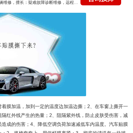
国家认证的汽车维修技师，15年德美日等各系车辆维修，擅长：疑难故障诊断维修，远程维修技术指导
对着膜加温，加到一定的温度边加温边撕；2、在车窗上撕开一
阻隔红外线产生的热量；2、阻隔紫外线，防止皮肤受伤害，减
员造成的伤害；4、降低空调负荷加速减低车内温度。汽车贴膜