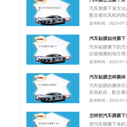
括个性装饰、保护
汽车膜撕下来方法
配合着吹风机的热
璃膜胶，可以使用
发布时间：2023-07-17
隔热防晒。贴膜能
的中波、长波能穿
汽车贴膜如何撕下
伤害，也能减轻汽
汽车贴膜撕下的方
撕拉防击穿的功能
比较难撕的地方用
人员造成的伤害。
擦拭会比较好清除
发布时间：2023-07-17
不清车内，而在车
前后挡风玻璃、侧
油。贴上隔热膜空
车内物品以及人员
定程度地节省油耗
汽车贴膜怎样撕掉
少汽车空调的使用
汽车贴膜的撕掉方
果也不会太理想，
吹风机吹，配合着
是：1、可以用酒
发布时间：2023-07-17
3、软化残留的胶
用是：阻挡紫外线
怎样把汽车膜撕下
根据太阳膜的单向
把汽车膜撕下来的