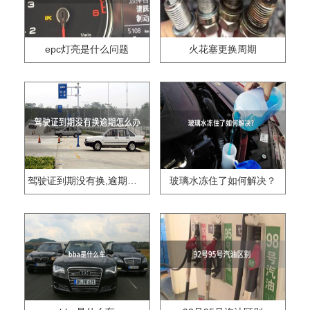
epc灯亮是什么问题
火花塞更换周期
驾驶证到期没有换,逾期怎么办??
玻璃水冻住了如何解决？