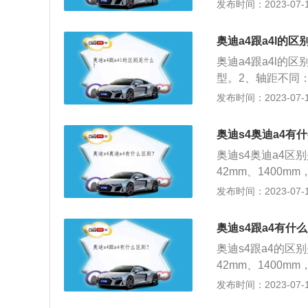
扭矩是270nm。2
发布时间：2023-07-17
型号是225/50r
mm、1427mm；
奥迪a4跟a4l的
奥迪a4跟a4l的
型。2、轴距不同：
距。3、车型定位不
发布时间：2023-07-17
是由一汽大众公司
项安全设备为乘员
奥迪s4奥迪a4有
奥迪s4奥迪a4区
42mm、1400m
842mm、1433
发布时间：2023-07-17
驱动系统、四连杆
皮运动型方向盘、
奥迪s4跟a4有什
eguard头部安全
奥迪s4跟a4的区
42mm、1400m
842mm、143
发布时间：2023-07-17
格栅处加入了代表