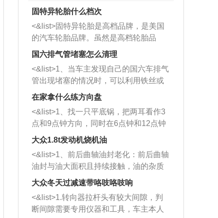
固特异轮胎什么档次
<&list>固特异轮胎是高档品牌，是美国
的汽车轮胎品牌。虽然是高档轮胎品
牌，但是中高低端的轮胎都有生产，这
国六排气管堵塞怎么清理
也是为了更好的开拓市场。
<&list>1、当车主发现自己的国六车排气
管出现堵塞的情况时，可以利用铁丝或
者是细棍，直接将杂物给取出来，如果
在家拿什么练方向盘
堵塞情况比较严重，也可以采取应急措
<&list>1、找一只平底锅，把两耳看作3
施。 <&list>2、直接利用木棍将所有的
点和9点钟方向，同时在6点钟和12点钟
杂物推到排气管里面的位置处，然后将
方向做一个标记。 <&list>2、双手握住
三元催化器拆解开，就可以将堵塞的东
大众1.8t发动机烧机油
平底锅两耳，然后往左打半圈、一圈、
西取出来。但如果是因为积碳过多引起
<&list>1、前后曲轴油封老化：前后曲轴
一圈半的练习，往右同样也要打相同的
的堵塞，就需要将三元催化器泡在草酸
油封与油大面积且持续接触，油的杂质
圈数。 <&list>3、最后强调要反复练
中进行清洗。 <&list>3、也可以利用清
和发动机内持续温度变化使其密封效果
习，这样就可以形成肌肉记忆，在真实
大众冬天过减速带咯吱咯吱响
洗剂对堵塞的情况得到解决，将清洗剂
逐渐减弱，导致渗油或漏油。<&list>2、
驾驶车辆时，不需要记忆也能打好方
放在燃油箱中，与燃油混合后，车辆启
<&list>1.转向器拉杆头有较大间隙，判
活塞间隙过大：积碳会使活塞环与缸体
向。
动时，就可以和汽油一起进入到燃烧
断间隙需要专用仪器和工具，车主本人
的间隙扩大，导致机油流入燃烧室中，