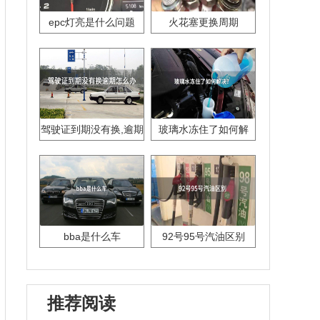
epc灯亮是什么问题
火花塞更换周期
驾驶证到期没有换,逾期
玻璃水冻住了如何解
怎么办??
决？
bba是什么车
92号95号汽油区别
推荐阅读