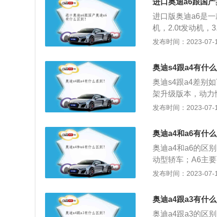
最多是8.5S。
进口奥迪a6跟国产
进口版奥迪a6是一
机，2.0t发动机
载了三款发动机，分别
发布时间：2023-07-17
动机。以下是相关资
扭矩为320牛米，
奥迪s4跟a4有什
4200转每分钟
奥迪s4跟a4差别
缸体。2.高功率版
架升级版本，动力性
率转速为5000到
版A4。2、外观：
发布时间：2023-07-17
动机搭载了混合喷
处理，两边配有大
辙，连贯式空调出
奥迪a4和a6有什
appa真皮以及Al
奥迪a4和a6的
款车都是中型车级别，
动型轿车；A6主
m。A4长4750mm
的售价也不同，A
发布时间：2023-07-17
m、高33mm，S
尺寸分别为4818毫
轿车，尺寸分别为50
奥迪a4跟a3有什
奥迪A4的动力主要是
奥迪a4跟a3的区别