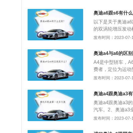
3.0T。奥迪A4
机，采用全时四驱
奥迪a6跟s6有什
两种车型。
以下是关于奥迪a6
的双涡轮增压发动
别。2、外观不同
发布时间：2023-07-17
而奥迪A6是一副
不同：奥迪S6的
奥迪a4与a6的区
动调高底盘。
A4是中型轿车，
费者，定位为运动
型豪华轿车。两车的
发布时间：2023-07-17
从这两款车定位的
车，尺寸分别为481
奥迪a4跟奥迪a3
比之下，奥迪a6就要
奥迪a4跟奥迪a3
2毫米。这种尺寸
汽车。2、奥迪a
觉。2、这两款车的
迪a3有两厢版车型
发布时间：2023-07-17
机的最大功率为150
也更强。5、奥迪a
有1.8T、2.5L、
85mm、1426mm