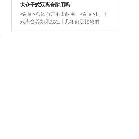
室，最后形成废气排出，就可以让三元
无法制作，需要将车辆送到修理厂或4s
造成烧机油。<&list>3、机油粘度。使用
大众干式双离合耐用吗
催化器得到清洗，排气管堵塞的情况就
店；<&list>2.车辆半轴套管防尘罩破
机油粘度过小的话，同样会有烧机油现
<&list>总体而言不太耐用。<&list>1、干
能够得到解决。
裂，破裂后会出现漏油现象，使半轴磨
象，机油粘度过小具有很好的流动性，
式离合器如果放在十几年前还比较耐
损严重，磨损的半轴容易损坏，产生异
容易窜入到气缸内，参与燃烧。<&list>
用，但是由于现在的汽车发动机动力输
响；<&list>3.稳定器的转向胶套和球头
4、机油量。机油量过多，机油压力过
出越来越高，使得干式离合器散热不足
老化，一般是使用时间过长造成的。解
大，会将部分机油压入气缸内，也会出
的缺陷也逐渐暴露出来。<&list>2、由于
决方法是更换新的质量好的转向橡胶套
现烧机油。<&list>5、机油滤清器堵塞：
干式双离合的工作环境暴露在空气中，
和球头。
会导致进气不畅，使进气压力下降，形
而离合器的散热也是通离合器罩上面的
成负压，使机油在负压的情况下吸入燃
几个小孔来进行散热。但是在行驶过程
烧室引起烧机油。<&list>6、正时齿轮或
中变速箱需要换挡，就不得不使得离合
链条磨损：正时齿轮或链条的磨损会引
器频繁工作。<&list>3、长时间的低速行
起气阀和曲轴的正时不同步。由于轮齿
驶以及过于频繁的启停，导致离合器的
或链条磨损产生的过量侧隙，使得发动
温度不断升高，而低速行驶时空气流动
机的调节无法实现：前一圈的正时和下
效率不高，无法将离合器中的热量有效
一圈可能就不一样。当气阀和活塞的运
的带走，导致离合器内部的温度不断升
动不同步时，会造成过大的机油消耗。
高，加速离合器的磨损。
解决方法：更换正时齿轮或链条。<&list
>7、内垫圈、进风口破裂：新的发动机
设计中，经常采用各种由金属和其他材