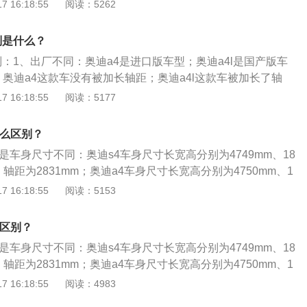
、轮胎型号不同：奥迪a4轮胎型号是215/55r16；奥迪a4l轮胎
 16:18:55
阅读：5262
17。3、车身尺寸不同：奥迪a4车身长宽高分别是4587mm、1772
奥迪a4l车身长宽高分别是：4858mm、1847mm、1439mm。
区别是什么？
区别：1、出厂不同：奥迪a4是进口版车型；奥迪a4l是国产版车
奥迪a4这款车没有被加长轴距；奥迪a4l这款车被加长了轴
同：奥迪a4是一款旅行车；奥迪a4l是一款三厢轿车。奥迪a4
 16:18:55
阅读：5177
制造的一款b级车型，其继承奥迪注重安全的传统，标配的多
创造了理想的安全环境，达到各项国际被动安全标准。
什么区别？
别是车身尺寸不同：奥迪s4车身尺寸长宽高分别为4749mm、18
m，轴距为2831mm；奥迪a4车身尺寸长宽高分别为4750mm、1
mm，轴距为2828mm。配置方面，奥迪s4配备了quattro全时四轮
 16:18:55
阅读：5153
式结构前悬挂、十方位电动调节附腰椎承托的皮椅、三幅式覆
具阳光感应的自动恒温空调、行车信息显示及旅程计算机、Sid
么区别？
气囊等配置。
别是车身尺寸不同：奥迪s4车身尺寸长宽高分别为4749mm、18
m，轴距为2831mm；奥迪a4车身尺寸长宽高分别为4750mm、1
3mm，轴距为2828mm。外观方面，奥迪s4全新样式的六边形散热
 16:18:55
阅读：4983
运动身份的S4标识，强调了奥迪s4非凡的运动天赋。奥迪a4如