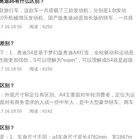
奥迪a6有什么区别？
款旅行车，这款车一共搭载了三款发动机，分别是1.8t发动
，3.0升机械增压发动机。国产版奥迪a6是加长版的轿车，一共搭
是低功率版2.0t发动机，高功率版2.0t发动机，还有3.0t发
 16:18:55
阅读：6250
料：1.国产版a6的2.0t低功率发动机最大功率为140kw，最大
最大功率转速为4200到6000转每分钟，最大扭矩转速为1450到
么差别？
。这款发动机搭载了混合喷射技术，并且使用了铝合金缸盖和铸铁
如下：1、奥迪S4是基于梦幻版奥迪A4打造，全轮驱动和运动悬
2.0t发动机的最大功率为165kw，最大扭矩为350牛米，最大功
能更加强劲，S可以理解为“super”，可以理解成S4就是超级
6000转每分钟，最大扭矩转速为1600到4500转每分钟。这款发
奥迪S4相较于A4，造型更加凶狠，前脸六边形“大嘴”经过镀铬
 16:18:55
阅读：6150
射技术，并且使用了铝合金缸盖。
尺寸进气口以及棱角分明保险杠。3、内饰：内饰设计如出一
风口以及8.3英寸触控屏。S4在用料方面更讲究，大面积采用N
么区别？
acantara材料，加以红色缝线点缀，运动风更足。4、尺寸：两
区别：外观尺寸和定位有区别。A4主要面对年轻消费者，定位为运
S4长4749mm、宽1842mm、高1400mm、轴距2831m
要面对有商务需求的人或一些中年人，是中大型豪华轿车。两车
、宽1842mm、高1433mm、轴距2828mm。A4比S4要长1m
6更贵。以下为详细介绍：1.定位方面：奥迪A4是一款中型车，
 16:18:55
阅读：6142
4比A4轴距长3mm。S4是4门5座三厢车，A4是5门5座旅行车。
米/1843毫米/1432毫米，轴距为2908毫米；奥迪A6是中大型
36毫米/1874毫米/1466毫米，轴距3012毫米。2.动力方面：
么区别？
1.4T和2.0T。发动机的最大功率介于150和252匹之间，百
是：1、车身尺寸不同：a4车身尺寸是长4762mm、宽1847m