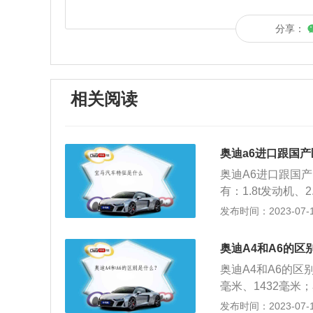
分享：
相关阅读
奥迪a6进口跟国产
奥迪A6进口跟国
有：1.8t发动机、
有：低功率版2.0
发布时间：2023-07-17
不同：进口奥迪A
迪A6L价格不一样：
奥迪A4和A6的区
指导价为40.98万
奥迪A4和A6的区
0千瓦，最大扭矩为
毫米、1432毫米；
扭矩为350牛米；
2、动力不同：奥迪A4
发布时间：2023-07-17
米。