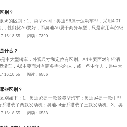
是由一汽大众公司制造的一款B级车型，搭载铝合金曲轴箱V6发动
系统。奥迪A6是一款由奥迪生产的豪华汽车，有轿车和旅行车
么区别？
跟s6的区别：1、类型不同：奥迪S6属于运动车型，采用4.0T
机，性能比A6要好，而奥迪A6属于商务车型，只是家用车的级
：奥迪S6的配置是全气候大灯、高速公路灯、全LED前大灯，
 16:18:55
阅读：7390
完整的梯形格栅，通过隔热和散热来进行外观的优化。3、底盘
一个显著的特点是底盘较低，并且S6装备空气悬挂系统，可以手
别是什么？
A6是中大型轿车，外观尺寸和定位有区别。A4主要面对年轻消
型轿车，A6主要面对有商务需求的人，或一些中年人，是中大
售价也不同，A6更贵。以下是有关奥迪a4和a6的介绍：1、
 16:18:55
阅读：6586
角度来看，两种车型之间存在一定的差异，奥迪a4是一款中型
8毫米/1843毫米/1432毫米，轴距为2908毫米，外观紧凑。相
有哪些区别？
高级一些，尺寸是5036毫米/1874毫米/1466毫米，轴距301
的区别如下：1、奥迪a3是一款紧凑型汽车；奥迪a4是一款中型
差异让车辆的外观看起来明显不同，而且还会影响车辆乘坐感
3全系搭载了两款发动机；奥迪a4全系搭载了三款发动机。3、奥
动力配置大不相同。奥迪A4的动力主要是1.4T和2.0T。发动
，奥迪a4没有。4、奥迪a4车内空间比奥迪a3大，操控和动力
 16:18:55
阅读：6533
匹，190匹，252匹，百公里加速为5.9S-9.4S。而奥迪A6，
4售价更高，配置也更高。6、奥迪a3的长宽高为4312mm、17
2.0T和3.0T。最大功率介于190和333之间，百公里加速为5.6S，
；奥迪a4的长宽高为4818mm、1843mm、1432mm。