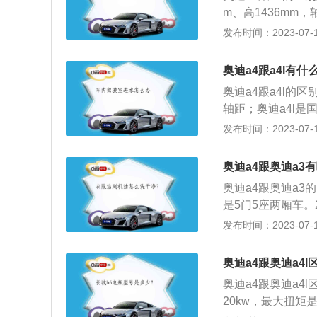
公里加速为5.9S-9
m、高1436mm，
333之间，百公里加速
458mm，轴距为2
发布时间：2023-07-17
51l。奥迪a4跟
车体结构为承载式
奥迪a4跟a4l有什
奥迪a4跟a4l的
轴距；奥迪a4l是
款旅行车；奥迪a4
发布时间：2023-07-17
4762mm、1847
mm、1843mm、1
奥迪a4跟奥迪a3
时四驱系统，为车
奥迪a4跟奥迪a3
是5门5座两厢车。
mm、1439mm；
发布时间：2023-07-17
轴距不同：奥迪a4
同：奥迪a4前后
奥迪a4跟奥迪a4
架，后悬架是多连
奥迪a4跟奥迪a4
20kw，最大扭矩是