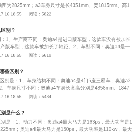
.4S；奥迪A6有1.8T、2.5L、2.0T和3.0T。最大功率介于190和
轴距为2825mm；a3车身尺寸是长4351mm、宽1815mm、高1
为5.6S-8.5S。
630mm。2、油箱容积不同：a4油箱容积为54l；a3油箱容积为
 16:18:55
阅读：5822
a3均匹配的是7挡双离合变速箱，其采用的助力类型是电动助力，
，前制动器类型是通风盘式。
么区别？
区别：1、生产商不同：奥迪a4是进口版车型，这款车没有被加长
国产版车型，这款车被加长了轴距。2、车型不同：奥迪a4是一
l是一款三厢轿车。3、车身尺寸不同：奥迪a4的长宽高分别为
 16:18:55
阅读：5619
mm、1436mm，轴距为2828mm；奥迪a4l的长宽高分别为4818
432mm，轴距为2908mm。奥迪a4标配奥迪专利技术quattro全
有哪些区别？
辆提供了双倍附着力。
的区别是：1、车身结构不同：奥迪a4是4门5座三厢车；奥迪a3
2、车身尺寸不同：奥迪a4车身长宽高分别是4858mm、1847
奥迪a3车身长宽高分别是4351mm、1815mm、1458mm。3、
 16:18:55
阅读：5484
轴距是2630mm；奥迪a3轴距是2908mm。4、车身悬架不
悬架都是五连杆独立悬架；奥迪a3前悬架类型是麦弗逊式独立悬
l区别是什么？
杆式独立悬架。
l区别是：1、动力不同：奥迪a4最大马力是163ps，最大功率是1
225nm；奥迪a4l最大马力是150ps，最大功率是110kw，最大