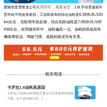
家用轿车，属紧凑型，
爱丽舍是雪铁龙公司
1.6L
手动变速箱车
6.3
到
6.8L/100
型年款不同会有差别，工信部发布的综合油耗是
km
左右，实际用车的反馈，综合实际油耗是
7.0
到
9.0L/100
KM
左右，在同级别车中，油耗偏高一点。油耗的高低和车
辆保养状况、驾驶习惯、道路的路况等有关系。
相关阅读
卡罗拉1.6油耗高原因
卡罗拉1.6油耗高的原因主要分为日常保养和驾驶
习惯。以下是详细介绍：1...