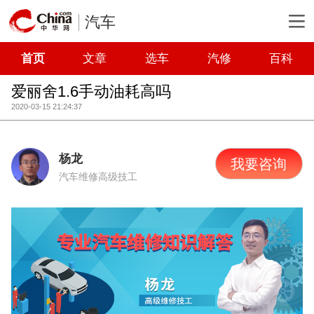
汽车
首页
文章
选车
汽修
百科
爱丽舍1.6手动油耗高吗
2020-03-15 21:24:37
杨龙
我要咨询
汽车维修高级技工