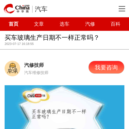
汽车
首页
文章
选车
汽修
百科
买车玻璃生产日期不一样正常吗？
2023-07-17 16:18:55
汽修技师
我要咨询
汽车维修技师