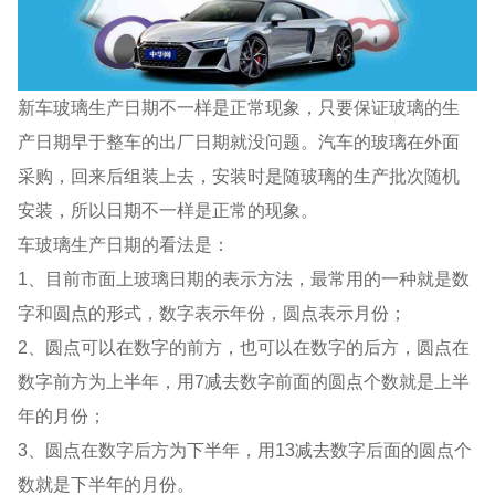
新车玻璃生产日期不一样是正常现象，只要保证玻璃的生
产日期早于整车的出厂日期就没问题。汽车的玻璃在外面
采购，回来后组装上去，安装时是随玻璃的生产批次随机
安装，所以日期不一样是正常的现象。
车玻璃生产日期的看法是：
1、目前市面上玻璃日期的表示方法，最常用的一种就是数
字和圆点的形式，数字表示年份，圆点表示月份；
2、圆点可以在数字的前方，也可以在数字的后方，圆点在
数字前方为上半年，用7减去数字前面的圆点个数就是上半
年的月份；
3、圆点在数字后方为下半年，用13减去数字后面的圆点个
数就是下半年的月份。