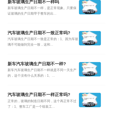
新车玻璃生产日期不一样吗
新车玻璃生产日期不一样，是正常现象。只要保
证玻璃的生产日期早于整车的出...
汽车玻璃生产日期不一致正常吗?
汽车玻璃生产日期不一致是正常的：1、因为车玻
璃不可能做到完全一致，这和...
新车汽车玻璃生产日期不一样?
新车汽车玻璃生产日期不一样就是不同一天生产
的，这个没有什么关系的：1、...
汽车玻璃生产日期不一样正常吗?
正常的，玻璃的制造日期不同，这个再正常不过
了：1、整车工厂是一个组装工...