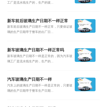
工厂是流水线生产的，生产的玻...
新车前后玻璃生产日期不一样正常
吗？
新车前后玻璃生产日期不一样正常，只要保证玻
璃的生产日期早于整车的出厂日...
新车玻璃生产日期不一样正常吗
新车玻璃生产日期不一样是正常的，因为汽车玻
璃工厂是流水线生产的，生产的...
汽车玻璃生产日期不一样
汽车上的玻璃生产日期不一样是正常的，只要玻
璃的生产日期早于整车生产日期...