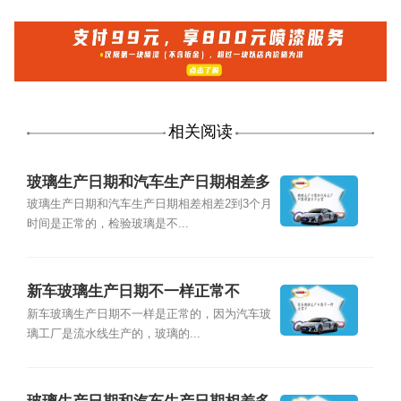
相关阅读
玻璃生产日期和汽车生产日期相差多
少正常
玻璃生产日期和汽车生产日期相差相差2到3个月
时间是正常的，检验玻璃是不...
新车玻璃生产日期不一样正常不
新车玻璃生产日期不一样是正常的，因为汽车玻
璃工厂是流水线生产的，玻璃的...