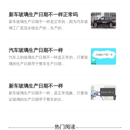
新车玻璃生产日期不一样正常吗
新车玻璃生产日期不一样是正常的，因为汽车玻
璃工厂是流水线生产的，生产的...
汽车玻璃生产日期不一样
汽车上的玻璃生产日期不一样是正常的，只要玻
璃的生产日期早于整车生产日期...
新车玻璃生产日期不一样
新车玻璃生产日期不一样，是正常现象。只要保
证玻璃的生产日期早于整车的出...
热门阅读