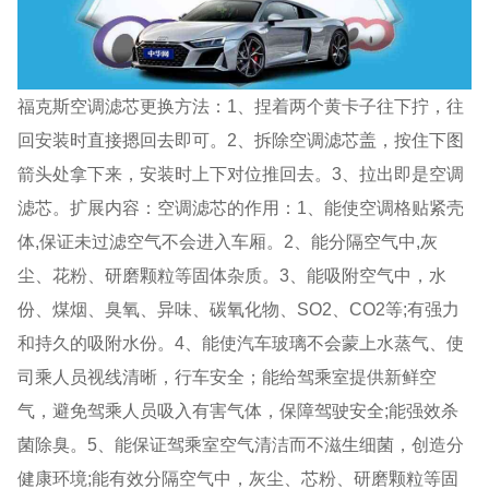
福克斯空调滤芯更换方法：1、捏着两个黄卡子往下拧，往
回安装时直接摁回去即可。2、拆除空调滤芯盖，按住下图
箭头处拿下来，安装时上下对位推回去。3、拉出即是空调
滤芯。扩展内容：空调滤芯的作用：1、能使空调格贴紧壳
体,保证未过滤空气不会进入车厢。2、能分隔空气中,灰
尘、花粉、研磨颗粒等固体杂质。3、能吸附空气中，水
份、煤烟、臭氧、异味、碳氧化物、SO2、CO2等;有强力
和持久的吸附水份。4、能使汽车玻璃不会蒙上水蒸气、使
司乘人员视线清晰，行车安全；能给驾乘室提供新鲜空
气，避免驾乘人员吸入有害气体，保障驾驶安全;能强效杀
菌除臭。5、能保证驾乘室空气清洁而不滋生细菌，创造分
健康环境;能有效分隔空气中，灰尘、芯粉、研磨颗粒等固