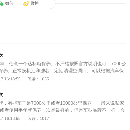
微信
微博
次
半年，任意一个达标就保养。不严格按照官方说明也可，7000公
保养。正常换机油和滤芯，定期清理空调口。可以根据汽车保
理的选择汽车保养时间。汽车的很多零部件和油液都需要定期
 16:18:55
阅读：1055
爱车送到专业的汽车维修保养店。车主在去提保养好的车子
清单上的项目，以免有虚开或者是不必要的保养项目。1.对于1
次
里的首次保养里程，当汽车达到这个里程时，就需要进行保养。第一
，有些车子是7000公里或者10000公里保养，一般来说私家
特别许可才能进行维修站。第一次保养时，需要检查并添加发
公里或者使用半年就保养一次是最好的，但是车型品牌不一样，会
要添加和检查冷却液、洗液、制动液、动力转向液等，确保正
有点区别。车辆的保养最好就要根据厂家所赠送的保养手册规
 16:18:55
阅读：1017
开车少，建议每半年至少保养一次:目前很多车主平时用车比较
般都需要进行更换机油、更换机油滤清器、更换汽油滤芯、更
一万公里。建议车主每半年至少保养一次。一方面，油在长时