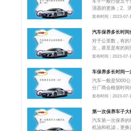
车子一般行驶五千
性能下降，容易形
清器的更换；2、
气门和喷油嘴；4
发布时间：2023-07-17
路、转向拉杆球头
洁、补给、润滑、
汽车保养多长时间
持车容整洁、技术
对于公里数，有的车
用周期。
次，甚至是有的则
的4S为了利益的
发布时间：2023-07-17
1、汽车保养工作
给、润滑、调整或
车保养多长时间一
式不同，维护工艺
汽车一般是500
业法。2、汽车保
分厂商会根据时间
统、空调系统、冷
册。首保非常重要
发布时间：2023-07-17
养的目的：汽车保
三保的问题。2、
障发生，减缓劣化
清器、变速箱油、
第一次保养车子大
一次保养所以都要
汽车第一次保养的
变速箱、冷气系统
机油和机滤，更换
目的检测与维护。