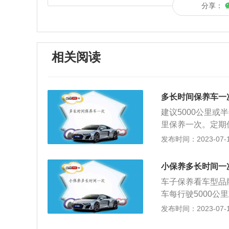
分享：
相关阅读
多长时间保养车一
建议5000公里或
里保养一次。定期
养手册上的建议合
发布时间：2023-07-17
进行更换，建议把
时，需要查看保养
小保养多长时间一
500-2000公
车子保养看车型品牌
次维修，需要经过
车每行驶5000
动机机油。之后还
导致保养周期也会
发布时间：2023-07-17
常运转。2.如果
定进行。保养车一
少，有的一年只开