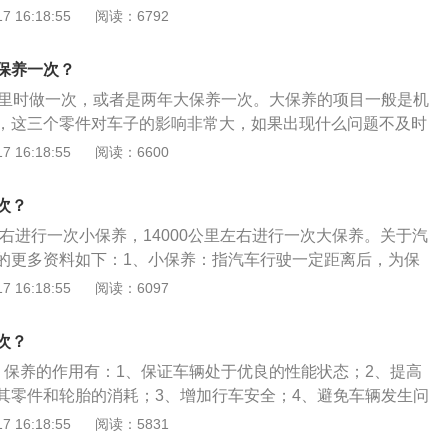
1、新车买回来以后，需要一段时间的磨合期，也就是平时说
 16:18:55
阅读：6792
0公里，等更换完机油和机滤以后，发动机的运行状态会比以前更
到的作用。2、机油对发动机来说非常重要，机油在发动机里
保养一次？
清洁作用，如果发动机缺少机油，发动机就不能正常运转，涡
公里时做一次，或者是两年大保养一次。大保养的项目一般是机
用全合成机油，自然吸气的汽车要使用半合成机油，因为涡轮
，这三个零件对车子的影响非常大，如果出现什么问题不及时
时，发动机的转速和温度都比较高，所以对润滑要求也比较
子造成更大的损害。小保养一般情况下是每5000公里或6个月
 16:18:55
阅读：6600
自然吸气的发动机也有所区别。
也差不多。汽车保养的介绍：1、汽车保养是指定期对汽车相
清洁、补给、润滑、调整或更换某些零件的预防性工作，又称
次？
车保养的目的是保持车容整洁，技术状况正常，消除隐患，预
左右进行一次小保养，14000公里左右进行一次大保养。关于汽
劣化过程，延长使用周期。
的更多资料如下：1、小保养：指汽车行驶一定距离后，为保
商规定的时间或里程做的常规保养项目。2、大保养：指在厂
 16:18:55
阅读：6097
程，进行的内容为更换机油和机油滤芯、空气滤芯、汽油滤芯
大保养是基于小保养的存在，一般这两种保养交替进行。
次？
，保养的作用有：1、保证车辆处于优良的性能状态；2、提高
其零件和轮胎的消耗；3、增加行车安全；4、避免车辆发生问
5、可以减少噪音和对环境的污染；6、保持车辆外观整洁，防
 16:18:55
阅读：5831
目有：1、更换发动机机油、机油滤芯、清洁空气滤芯，检查