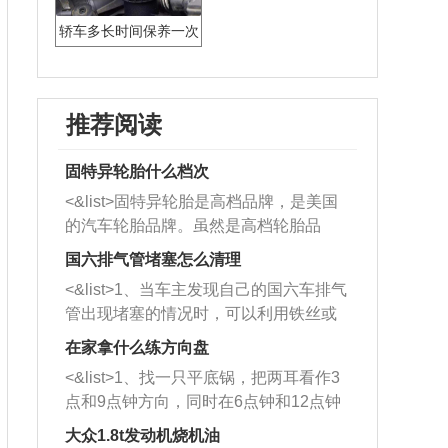
轿车多长时间保养一次
推荐阅读
固特异轮胎什么档次
<&list>固特异轮胎是高档品牌，是美国
的汽车轮胎品牌。虽然是高档轮胎品
牌，但是中高低端的轮胎都有生产，这
国六排气管堵塞怎么清理
也是为了更好的开拓市场。
<&list>1、当车主发现自己的国六车排气
管出现堵塞的情况时，可以利用铁丝或
者是细棍，直接将杂物给取出来，如果
在家拿什么练方向盘
堵塞情况比较严重，也可以采取应急措
<&list>1、找一只平底锅，把两耳看作3
施。 <&list>2、直接利用木棍将所有的
点和9点钟方向，同时在6点钟和12点钟
杂物推到排气管里面的位置处，然后将
方向做一个标记。 <&list>2、双手握住
三元催化器拆解开，就可以将堵塞的东
大众1.8t发动机烧机油