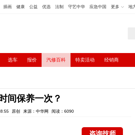
插画
健康
公益
优选
法制
守艺中华
应急中国
更多
地
选车
报价
汽修百科
特卖活动
经销商
时间保养一次？
8:55
原创
来源：中华网
阅读：6090
咨询技师