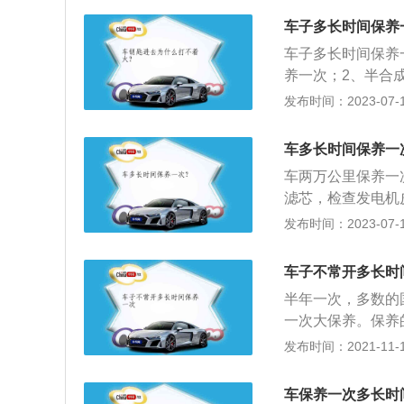
发电机皮带、雨刷
车子多长时间保养
气压是否正常，轮
车子多长时间保养一
刹车盘、连杆、球
养一次；2、半合成
作。
0公里或6个月更
发布时间：2023-07-17
检查，另外还有对
车子保养的目的是
车多长时间保养一
缓劣化过程，延长
车两万公里保养一
滤芯，检查发电机
3、检查轮胎气压
发布时间：2023-07-17
括刹车片、刹车盘
光是否正常工作。
车子不常开多长时
故障或者疑问将其
半年一次，多数的国
一次大保养。保养
更换冷冻液等。不
发布时间：2021-11-15
最好将汽车停放在
车，发动机气缸、
车保养一次多长时