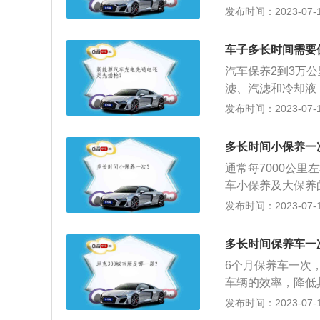
以下是相关介绍：
发布时间：2023-07-17
的三个月或500
好，这就是磨合起
车子多长时间需要
起到一定的润滑和
汽车保养2到3万
轮增压的汽车要使
滤、汽滤和冷却液
增压发动机在工作
处理，可能会对车
发布时间：2023-07-17
高，使用的机油和
做一次，保养项目
关部分进行检查、
多长时间小保养一
汽车维护。2、汽
通常每7000公里
防故障发生，减缓
车小保养及大保养
障车辆性能而在厂
发布时间：2023-07-17
商规定的时间或里
的常规保养。3、
多长时间保养车一
6个月保养车一次
车辆的效率，降低
题导致产生危险；
发布时间：2023-07-17
止损伤。保养的项