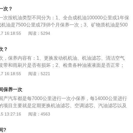
片是否有损坏；2、检查各种油液液面是否正常；3、检查轮胎
一次？
胎有无吃胎、鼓包、损坏；4、检查汽车底盘，包括刹车片、
次按机油类型不同分为：1、全合成机油100000公里或1年保
头、球笼有无刮伤；5、检查全车的开关、灯光是否正常工
机油是7500公里或7到8个月保养一次；3、矿物质机油是500
换一次。车子在保养时会对发动机、变速箱和底盘三大件来进行
 16:18:55
阅读：5294
汽油系统、制动系统、灯光系统、空调系统、轮胎进行保养。
保持车容整洁，技术状况正常，消除隐患，预防故障发生，减
次？
使用周期。
次，保养内容有：1、更换发动机机油、机油滤芯、清洁空气
皮带和雨刷片是否有损坏；2、检查各种油液液面是否正常；
是否正常，轮胎有无吃胎、鼓包、损坏；4、检查汽车底盘，包
 16:18:55
阅读：5221
、连杆、球头、球笼有无刮伤；5、检查全车的所有开关、灯
车子保养注意事项是：1、提前预约；2、平时开车时遇到一些
间保养一次
记录下来，在保养登记时告诉工作人员。
产汽车都是每7000公里进行一次小保养，每14000公里进行
的项目主要就是定期更换机油滤芯、空调滤芯、汽油滤芯以及
常开的汽车容易出现一下问题：一是车漆容易氧化变旧，所以
 13:27:16
阅读：4563
车库，或者盖上汽车罩；二是磨损发动机，长时间停驶的汽
活塞表面的润滑油都可能会与空气中的氧气发生变化，形成胶
间?