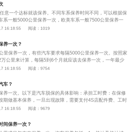
或者更换防冻液、添加制动液、更换转向助力油、更换汽油滤
此外，城市地区行驶速度大多较慢，行驶里程看似不多，但实
次
、更换变速箱油、检查刹车片、检查蓄电池的电量、更换轮
荷并不小。3.小保养:保养周期一般在5000-8000公里之间，
年，任意一个达标就该保养。不同车系保养时间不同，可以根据保
简单，比如机油、机油滤清器、空滤清器、胎压等等。4.主要
系一般5000公里保养一次，欧美车系一般7500公里保养一
车子开了两万公里之后，就要做一次大保养了，这个时候要检查
养的相关资料：1、汽车的保养要求每隔5000公里或者是半年
 16:18:55
阅读：1019
如正时皮带，然后检查一下刹车油，然后再检查一下轮胎的磨
养的主要项目是：更换机油、机滤，还有就是清理空滤。2、
空调滤清器，看看是不是需要更换。
防冻液的液面以及相应的冰点判断是否需要保养，还有就是电
保养一次？
大灯小灯是否正常开启以及喇叭的使用状态，其次是检查刹车
000公里保养一次，有些汽车要求每隔5000公里保养一次。按照家
严重，有没有漏油来判断汽车是否需要保养。汽车保养的重要
2万公里来计算，每隔5到6个月就应该去保养一次，一年最少
可以保证车辆处于优良的性能状态，可以随时出车，不用担心
是汽车保养的相关介绍：外观检查：出车前检查车门、引擎
 16:18:55
阅读：9754
题。2、可以有效提高车辆的效率，降低油耗及其零件和轮胎
状况，检查车身是否损坏、车身是否倾斜、是否有漏油、漏水
机，经常保养使得其油耗不会增加，反而更加轻松。3、增加
各种油液：检查发动机各部件的固定状况，检查发动机的各接
作用就是可以避免行车途中突然发生问题，从而保证人身安
汽车？
水。检查调整皮带的紧固，检查各部件的管路和导线的固定状
发生小毛病不断的危险，保养可以使得车辆整车性能提升，小
保养一次。以下是汽车脱保的具体影响：承担工时费：在保修
、冷却液、电解液。轮胎：检查轮胎磨损情况，清理行李箱。
现，并且及时处理。5、可以减少噪音和对环境的污染。保养
按期做基本保养，一旦出现故障，需要支付4S店配件费、工时
时，更换轮胎。检查轮胎是否鼓包、异常磨损、老化裂纹、硬
排气等进行保养，有效处理其污气的排放。
电路问题，厂家不负责。不利于行车安全：由于机油与空气接
 16:18:55
阅读：9679
清洁发动机舱盖、车门和行李箱铰链机构的油污，并进行润
渐氧化。随着油中的酸性物质、胶质、铁屑慢慢增多，机油颜
使用年限为2年，到时候应在保养中更换防冻液，彻底清洗冷
度也会逐渐下降，长时间不更换机油，这些沉淀物可能会阻塞
系统的吸湿性，制动液每两年更换一次。
时间保养一次？
干磨，严重影响发动机的使用寿命。冒烟着火：冷却液的散热