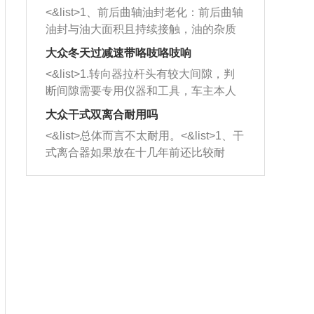
平底锅两耳，然后往左打半圈、一圈、
西取出来。但如果是因为积碳过多引起
<&list>1、前后曲轴油封老化：前后曲轴
一圈半的练习，往右同样也要打相同的
的堵塞，就需要将三元催化器泡在草酸
油封与油大面积且持续接触，油的杂质
圈数。 <&list>3、最后强调要反复练
中进行清洗。 <&list>3、也可以利用清
和发动机内持续温度变化使其密封效果
习，这样就可以形成肌肉记忆，在真实
大众冬天过减速带咯吱咯吱响
洗剂对堵塞的情况得到解决，将清洗剂
逐渐减弱，导致渗油或漏油。<&list>2、
驾驶车辆时，不需要记忆也能打好方
放在燃油箱中，与燃油混合后，车辆启
<&list>1.转向器拉杆头有较大间隙，判
活塞间隙过大：积碳会使活塞环与缸体
向。
动时，就可以和汽油一起进入到燃烧
断间隙需要专用仪器和工具，车主本人
的间隙扩大，导致机油流入燃烧室中，
室，最后形成废气排出，就可以让三元
无法制作，需要将车辆送到修理厂或4s
造成烧机油。<&list>3、机油粘度。使用
大众干式双离合耐用吗
催化器得到清洗，排气管堵塞的情况就
店；<&list>2.车辆半轴套管防尘罩破
机油粘度过小的话，同样会有烧机油现
<&list>总体而言不太耐用。<&list>1、干
能够得到解决。
裂，破裂后会出现漏油现象，使半轴磨
象，机油粘度过小具有很好的流动性，
式离合器如果放在十几年前还比较耐
损严重，磨损的半轴容易损坏，产生异
容易窜入到气缸内，参与燃烧。<&list>
用，但是由于现在的汽车发动机动力输
响；<&list>3.稳定器的转向胶套和球头
4、机油量。机油量过多，机油压力过
出越来越高，使得干式离合器散热不足
老化，一般是使用时间过长造成的。解
大，会将部分机油压入气缸内，也会出
的缺陷也逐渐暴露出来。<&list>2、由于
决方法是更换新的质量好的转向橡胶套
现烧机油。<&list>5、机油滤清器堵塞：
干式双离合的工作环境暴露在空气中，
和球头。
会导致进气不畅，使进气压力下降，形
而离合器的散热也是通离合器罩上面的
成负压，使机油在负压的情况下吸入燃
几个小孔来进行散热。但是在行驶过程
烧室引起烧机油。<&list>6、正时齿轮或
中变速箱需要换挡，就不得不使得离合
链条磨损：正时齿轮或链条的磨损会引
器频繁工作。<&list>3、长时间的低速行
起气阀和曲轴的正时不同步。由于轮齿
驶以及过于频繁的启停，导致离合器的