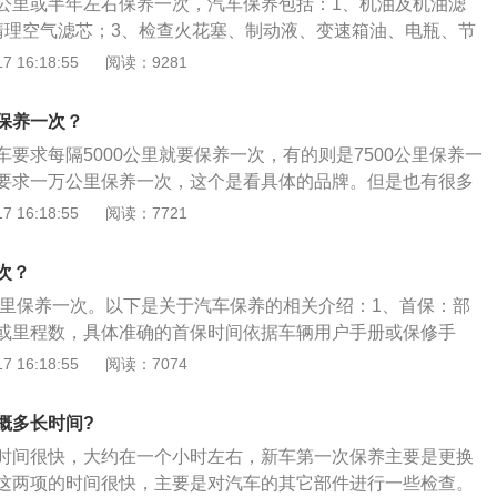
公里或半年左右保养一次，汽车保养包括：1、机油及机油滤
成水垢，发动机水温偏高继续行驶容易冒烟着火。
清理空气滤芯；3、检查火花塞、制动液、变速箱油、电瓶、节
、检查轮胎及其胎压；5、检查底盘刹车片、刹车盘、刹车管
 16:18:55
阅读：9281
和避震器。汽车保养是指定期对汽车相关部分进行检查、清
调整或更换某些零件的预防性工作，又称汽车维护，目的是保
保养一次？
状况正常、消除隐患、预防故障发生、减缓劣化过程、延长使
要求每隔5000公里就要保养一次，有的则是7500公里保养一
要求一万公里保养一次，这个是看具体的品牌。但是也有很多
谋取，故意缩短保养时间。以下是关于汽车保养的相关资料：
 16:18:55
阅读：7721
内容：汽车保养是指定期对汽车相关部分进行检查、清洁、补
更换某些零件的预防性工作，又称汽车维护。由于维护作业方
次？
流程也有所不同。维护作业方式有两种：定位作业法和流水作
0公里保养一次。以下是关于汽车保养的相关介绍：1、首保：部
养范围：现代的汽车保养主要包含了对发动机系统、变速箱系
或里程数，具体准确的首保时间依据车辆用户手册或保修手
却系统、燃油系统、动力转向系统等的保养范围。3、汽车保
，而且免费，所以一定要记得去做，以免错过首保而影响汽车
 16:18:55
阅读：7074
养的目的是保持车容整洁，技术状况正常，消除隐患，预防故
保养项目：汽车保养主要保养项目有更换发动机机油、机油滤
过程，延长使用周期。
火花塞、空调滤清器、空气滤清器、制动液等。不过并不是每
概多长时间?
更换，这取决于使用寿命。除此之外，保养还涉及到发动机、
时间很快，大约在一个小时左右，新车第一次保养主要是更换
、转向系统、制动系统、悬挂、车身、轮胎多个系统数十个项
这两项的时间很快，主要是对汽车的其它部件进行一些检查。