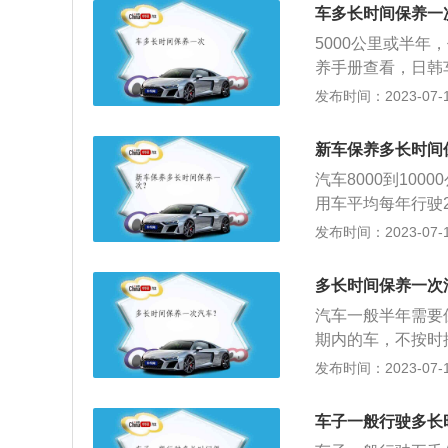
换空调滤芯、添加
间使用后会变质。
车多长时间保养一
清器、更换火花塞
际上发动机的工作负
5000公里或半
胎。
需要更换的东西很
养手册查看，日韩车
维护:一般来说，
次。以下是汽车保
发布时间：2023-07-17
的东西比较多，比
就要进行一次，保
损程度，当然还有
汽车可以通过检查
新车保养多长时间
池的老化程度以及
汽车8000到10
片是不是磨损得很
用车平均每年行驶
性：1、保养汽车
要保养两次。以下
发布时间：2023-07-17
车辆的技术状态问
盖、行李箱、玻璃
的消耗。譬如发动
等情况。发动机及
行车安全，保养的
多长时间保养一次
合面有无漏油、漏
全。4、避免车辆
汽车一般半年需要
况。检查补充机油
毛病也可以及时发
期内的车，不按时
接近轮胎磨损标记
汽车之后，会对其
费等。若出现由于
发布时间：2023-07-17
伤等。清洁润滑：
触及受热，易被逐
滑。防冻液的一般
色会渐渐变黑，黏
却系统。由于制动
车子一般行驶多长
油道，导致发动机