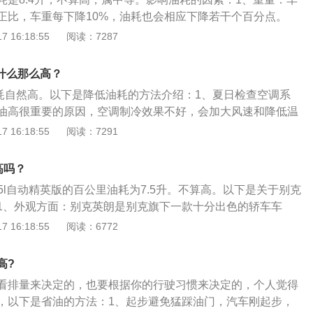
空调。
正比，车重每下降10%，油耗也会相应下降若干个百分点。
阻小，油耗会显著下降，这两者的关系也成正比。3、热效率：
 16:18:55
阅读：7287
热效率，一般汽油发动机的热效率（也就是燃油转化成有用功
%多，而柴油机已超过了40%，这就是为什么柴油机比汽油机油
为什么那么高？
发动机功率与排量之比称为升功率，表示发动机每升容积能发
油耗自然高。以下是降低油耗的方法介绍：1、夏日检查空调系
比值越高，说明发动机技术越先进。4、车况：良好的车况是
油高很重要的原因，空调制冷效果不好，会加大风速和降低温
司机对车辆十分爱护，不过由于汽车知识缺乏，许多人对车辆
效果。2、频繁急刹：频繁的急刹，是导致汽车油耗居高不下
 16:18:55
阅读：7291
清洁上，而其他方面却常常忽视。其实，科学的保养能使汽车
辆安全行驶的同时，充分利用车辆的惯性。3、小排量车空调
比如，车轮轴承应按时上油，可有的车主却不懂，直到轴承磨
太阳底下暴晒的车辆，上车后不宜立即开启空调。先开启车
况：行驶路况是影响油耗的重要因素。汽车都有自己的“经济时
高吗？
的前提下把风机调至较高档位，驱赶走车内的热气，等车辆适
70～90公里区域内。如果在这个速度内，能够畅通无阻地在城
1.5l自动精英版的百公里油耗为7.5升。不算高。以下是关于别克
空调。
耗大小与标准试验场中的试验中的试验数值应比较接近。当汽
1、外观方面：别克英朗是别克旗下一款十分出色的轿车车
快时，油耗的增加很大。6、驾驶习惯：不正确的驾驶习惯会
ivera概念车的经典元素，整车不仅外观时尚大气，而且动力
 16:18:55
阅读：6772
。随着汽车时代的来临，非专业司机越来越多，这就难免产生
、续航方面：别克英朗2021款1.5l自动精英版采用的是6挡手
的驾驶习惯导致车辆油耗增加。同时对大排量车的影响也更
容积为44L，一箱油，别克英朗最少可以行驶500km。
高?
看排量来决定的，也要根据你的行驶习惯来决定的，个人觉得
，以下是省油的方法：1、起步避免猛踩油门，汽车刚起步，