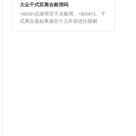
室，最后形成废气排出，就可以让三元
无法制作，需要将车辆送到修理厂或4s
造成烧机油。<&list>3、机油粘度。使用
大众干式双离合耐用吗
催化器得到清洗，排气管堵塞的情况就
店；<&list>2.车辆半轴套管防尘罩破
机油粘度过小的话，同样会有烧机油现
<&list>总体而言不太耐用。<&list>1、干
能够得到解决。
裂，破裂后会出现漏油现象，使半轴磨
象，机油粘度过小具有很好的流动性，
式离合器如果放在十几年前还比较耐
损严重，磨损的半轴容易损坏，产生异
容易窜入到气缸内，参与燃烧。<&list>
用，但是由于现在的汽车发动机动力输
响；<&list>3.稳定器的转向胶套和球头
4、机油量。机油量过多，机油压力过
出越来越高，使得干式离合器散热不足
老化，一般是使用时间过长造成的。解
大，会将部分机油压入气缸内，也会出
的缺陷也逐渐暴露出来。<&list>2、由于
决方法是更换新的质量好的转向橡胶套
现烧机油。<&list>5、机油滤清器堵塞：
干式双离合的工作环境暴露在空气中，
和球头。
会导致进气不畅，使进气压力下降，形
而离合器的散热也是通离合器罩上面的
成负压，使机油在负压的情况下吸入燃
几个小孔来进行散热。但是在行驶过程
烧室引起烧机油。<&list>6、正时齿轮或
中变速箱需要换挡，就不得不使得离合
链条磨损：正时齿轮或链条的磨损会引
器频繁工作。<&list>3、长时间的低速行
起气阀和曲轴的正时不同步。由于轮齿
驶以及过于频繁的启停，导致离合器的
或链条磨损产生的过量侧隙，使得发动
温度不断升高，而低速行驶时空气流动
机的调节无法实现：前一圈的正时和下
效率不高，无法将离合器中的热量有效
一圈可能就不一样。当气阀和活塞的运
的带走，导致离合器内部的温度不断升
动不同步时，会造成过大的机油消耗。
高，加速离合器的磨损。
解决方法：更换正时齿轮或链条。<&list
>7、内垫圈、进风口破裂：新的发动机
设计中，经常采用各种由金属和其他材