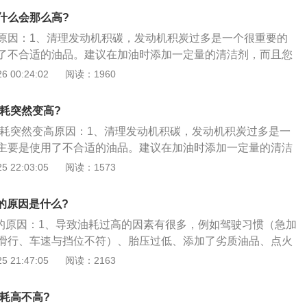
，也是保留分体式熏黑下进气格栅，继续为整车增添运动感；
什么会那么高?
车身侧面依然采用上下两条非常简约的腰线营造出较为低调的
原因：1、清理发动机积碳，发动机积炭过多是一个很重要的
在车身尺寸方面，根据申报信息可知，新款别克英朗长宽高分
了不合适的油品。建议在加油时添加一定量的清洁剂，而且您
98\/1464mm，轴距为2640mm，虽然这样的车身数据并不入流，但
好开车跑一段高速，这样有利于增加排气量，让较强的气流带
 00:24:02
阅读：1960
用紧凑级家用的车型，这已经能够很好的满足日常出行需求。
颗粒；2、检查氧传感器，作为汽车内部控制单元，氧传感器
油气配比情况，其一旦损坏，就会造成发动机油气配比失调，
油耗突然变高?
增高。氧传感器损坏后，车辆在行驶过程中，排气筒会排出颜
朗油耗突然变高原因：1、清理发动机积碳，发动机积炭过多是一
时应该更换氧传感器；3、定期更换三滤，车辆在使用过程
主要是使用了不合适的油品。建议在加油时添加一定量的清洁
空气滤清器和汽油滤清器是必须定期更换的，如果长时间未
完之后，最好开车跑一段高速，这样有利于增加排气量，让较
 22:03:05
阅读：1573
脏腻，影响使用，并给发动机控制单元传递错误信息，造成油
较大的积炭颗粒；2、检查氧传感器，作为汽车内部控制单
动机积炭增多。
是监控发动机油气配比情况，其一旦损坏，就会造成发动机油
的原因是什么?
量肯定会突然增高。氧传感器损坏后，车辆在行驶过程中，排
高的原因：1、导致油耗过高的因素有很多，例如驾驶习惯（急加
深的尾气，此时应该更换氧传感器；3、定期更换三滤，车辆
滑行、车速与挡位不符）、胎压过低、添加了劣质油品、点火
油滤清器、空气滤清器和汽油滤清器是必须定期更换的，如果
统故障等，这些故障都会增加车辆的燃油消耗；2、其次，如
 21:47:05
阅读：2163
就会变得脏腻，影响使用，并给发动机控制单元传递错误信
养，例如没有及时更换空气滤芯、汽油滤芯、火花塞和离合器
不充分，发动机积炭增多。
样会导致油耗增加。再有就是积碳和电控系统的故障，例如节
油耗高不高?
喷油器的积碳，氧传感器、空气流量计和水温传感器信号失准