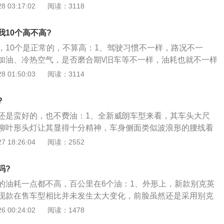
成油耗增大，比较省油的方法是轻踩油门，让汽车缓慢起步；
 03:17:02
阅读：3118
驶，如果汽车能在路上保持60--90公里每小时，能大大的省
慢的车速会增加油耗；3、怠速不超过10分钟，怠速时间过长
10个高不高?
油耗，特别是堵车时，如果5分钟以上的堵车，最好关闭发动
，10个是正常的，不算高：1、驾驶习惯不一样，路况不一
候时，超过10分钟以上就要关闭发动机，时间长了就会费油
加油、冷热空气，是否磨合期\/旧车等不一样，油耗也就不一样
在8-10个左右吧；2、多少个油的意思是百公里多少升油，个
 01:50:03
阅读：3114
；3、车辆燃油消耗量一般是以百公里的燃油消耗量为基础
消耗量为10升，即车辆行驶100公里需要10升汽油。
?
还是蛮好的，也不费油：1、全新威朗车型来看，其车头大尺
柳叶形头灯让其显得十分精神，车身侧面类似波浪形的腰线看
尾部造型则变得更加规整也更加耐看。新英朗最大的改变是更
 18:26:04
阅读：2552
大灯在翼展式日行灯的点缀下比起英朗GT更加有气势；2、在
了老款别克威朗的设计，米色与黑色的双色搭配也提升不少家
吗?
，三幅式多功能方向盘，仪表盘，中控面板的位置依然是熟悉
的油耗一点都不高，百公里在6个油：1、外形上，新款别克英
有配置流行的电子手刹设计，依然是老土的机械手刹；3、新
现款在售车型相比并未发生太大变化，前脸虽然还是采用别克
发动机架构的的1.3T双喷射涡轮增压发动机，发动机最大功率
翼式进气格栅，但却把车标两侧的飞行翼加长了，与柳叶般的
 00:24:02
阅读：1478
扭矩为230Nm，不有着优于上一代产品的性能表现，同时在油耗
镜的远近一体式LED大灯相连能更有效提升横向视觉宽度；