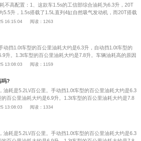
耗不高配置：1、这款车1.5s的工信部综合油耗为6.3升，20T
到车辆的燃油消耗，油耗过高需要进行全面检查；3、如果车
.5升，1.5s搭载了1.5L直列4缸自然吸气发动机，而20T搭载
常保养，油耗过高重点检查电控系统各部件的工作状况。关于动
涡轮增压发动机，而在变速箱方面，1.5s的变速器是6挡手自一体
 16:15:04
阅读：1263
先跑跑高速试试看，拉高速后应该会有所好转。
VT无级变速变速器；2、不管是“智能四驱系统”或者是“智能全路
以前轮驱动为基础的四驱系统；3、别克ENVISION的中文名
为通用汽车全球全新一代战略车型，别克昂科威外形设计秉承了E
动挡1.0t车型的百公里油耗大约是6.3升，自动挡1.0t车型的
念车的设计精髓；4、现款车型有1.5T和2.0T两种排量可选，每
.9升。1.3t车型的百公里油耗大约是7.8升。车辆油耗高的原因
驱车型。1.5T搭配7挡双离合变速器、2.0T搭配6挡手自一体
：1、发动机积碳，车子长期的运作，汽油在燃烧过程中，难
 13:08:03
阅读：1159
泥，这些油泥和积碳如果不及时的清洁的话，就会导致汽车油
发动机积碳；2、火花塞故障，汽车火花塞的作用是用高压电
高吗?
合气。如果损坏会使点火能量下降，混合气燃烧不均匀，就将
，油耗是5.2L\/百公里。手动挡1.0t车型的百公里油耗大约是6.3
，油耗上升。更换新的火花塞或者清洗火花塞积碳；3、轮胎
型的百公里油耗大约是6.9升。1.3t车型的百公里油耗大约是7.8
胎的压力不正常，也会对汽车的油耗产生影响。胎压过低或胎
原因以及解决方法如下：1、发动机积碳，车子长期的运作，
 13:08:03
阅读：1334
胎跟路面的接触面积变大，摩擦增大，滚动阻力增大，油耗自
，难免会产生积碳和油泥，这些油泥和积碳如果不及时的清洁
并及时补足即可；4、车上长期拉载重物，载重过大的车辆自
车油耗升高。需要清洗发动机积碳；2、火花塞故障，汽车火
行驶压力也会加大，汽车油耗也会升高。注意车辆载重即可；
压电产生电火花点燃混合气。如果损坏会使点火能量下降，混
果不好，出现这个情况可能就是汽车喷油嘴堵塞了，导致汽车
，油耗是5.2L\/百公里。手动挡1.0t车型的百公里油耗大约是6.3
就将导致车子提速减慢，油耗上升。更换新的火花塞或者清洗
很大影响，这样也会导致汽车油耗升高。更换喷油嘴即可；
型的百公里油耗大约是6.9升。1.3t车型的百公里油耗大约是7.8