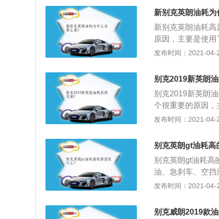
2、前保险杠下方
新别克英朗油耗为
3、新款别克英朗
新别克英朗油耗高
家用属性；4、而
原因，主要是使用
别为4609\/17
在清洗完之后，最
发布时间：2021-04-26
对于这款定位为家
出体积较大的积炭
主要是监控发动机
别克2019新英朗
耗油量肯定会突然
别克2019新英
色较深的尾气，此
个很重要的原因，
中，机油滤清器、
剂，而且您在清洗
发布时间：2021-04-25
换，它们就会变得
强的气流带出体积
料燃烧不充分，发
元，氧传感器主要
别克英朗gt油耗高
气配比失调，耗油
别克英朗gt油耗
气筒会排出颜色较
油、急刹车、空挡
在使用过程中，机
系统故障和电控系
发布时间：2021-04-25
长时间未换，它们
果车辆没有按时保
息，造成油料燃烧
片等这些部件，同
别克威朗2019款
气门体、怠速阀和