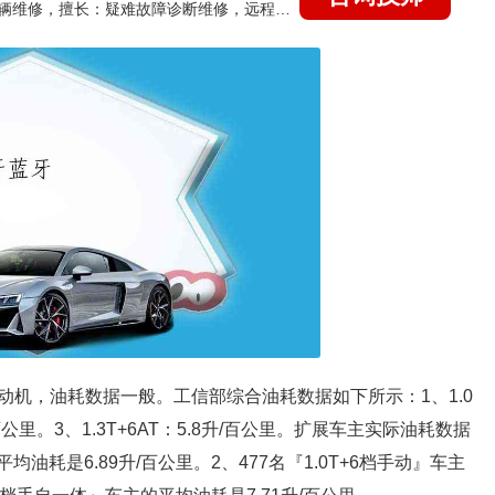
国家认证的汽车维修技师，15年德美日等各系车辆维修，擅长：疑难故障诊断维修，远程维修技术指导
机，油耗数据一般。工信部综合油耗数据如下所示：1、1.0
升/百公里。3、1.3T+6AT：5.8升/百公里。扩展车主实际油耗数据
平均油耗是6.89升/百公里。2、477名『1.0T+6档手动』车主