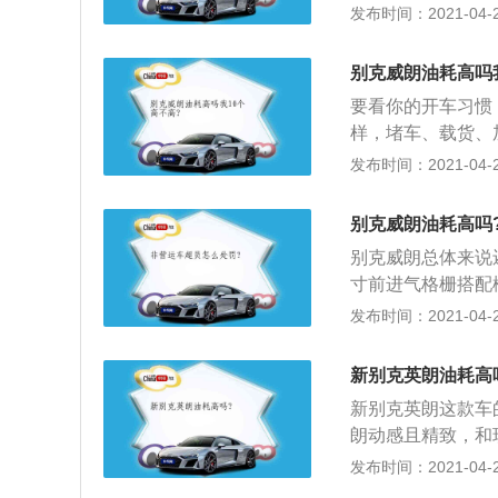
如果猛踩油门会造
发布时间：2021-04-28
2、保持经济车速行
油，相反，时快时
别克威朗油耗高吗我
的，会增加一部分
要看你的开车习惯
机，如果车辆在等
样，堵车、载货、
的。
的，一般综合油耗
发布时间：2021-04-28
是口语的习惯说法
的，如百公里的燃油
别克威朗油耗高吗
别克威朗总体来说
寸前进气格栅搭配
上去颇为动感，而
发布时间：2021-04-27
加时尚了，鹰眼式
内饰方面依然保持
新别克英朗油耗高
庭用车的温馨氛围
新别克英朗这款车
的味道，不过并没
朗动感且精致，和
威朗采用全新小型
最新的家族设计飞
发布时间：2021-04-26
为120kW，最大
造型配合内部带透
方面也更胜一筹。