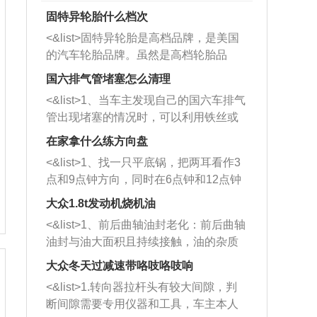
固特异轮胎什么档次
<&list>固特异轮胎是高档品牌，是美国
的汽车轮胎品牌。虽然是高档轮胎品
牌，但是中高低端的轮胎都有生产，这
国六排气管堵塞怎么清理
也是为了更好的开拓市场。
<&list>1、当车主发现自己的国六车排气
管出现堵塞的情况时，可以利用铁丝或
者是细棍，直接将杂物给取出来，如果
在家拿什么练方向盘
堵塞情况比较严重，也可以采取应急措
<&list>1、找一只平底锅，把两耳看作3
施。 <&list>2、直接利用木棍将所有的
点和9点钟方向，同时在6点钟和12点钟
杂物推到排气管里面的位置处，然后将
方向做一个标记。 <&list>2、双手握住
三元催化器拆解开，就可以将堵塞的东
大众1.8t发动机烧机油
平底锅两耳，然后往左打半圈、一圈、
西取出来。但如果是因为积碳过多引起
<&list>1、前后曲轴油封老化：前后曲轴
一圈半的练习，往右同样也要打相同的
的堵塞，就需要将三元催化器泡在草酸
油封与油大面积且持续接触，油的杂质
圈数。 <&list>3、最后强调要反复练
中进行清洗。 <&list>3、也可以利用清
和发动机内持续温度变化使其密封效果
习，这样就可以形成肌肉记忆，在真实
大众冬天过减速带咯吱咯吱响
洗剂对堵塞的情况得到解决，将清洗剂
逐渐减弱，导致渗油或漏油。<&list>2、
驾驶车辆时，不需要记忆也能打好方
放在燃油箱中，与燃油混合后，车辆启
<&list>1.转向器拉杆头有较大间隙，判
活塞间隙过大：积碳会使活塞环与缸体
向。
动时，就可以和汽油一起进入到燃烧
断间隙需要专用仪器和工具，车主本人
的间隙扩大，导致机油流入燃烧室中，