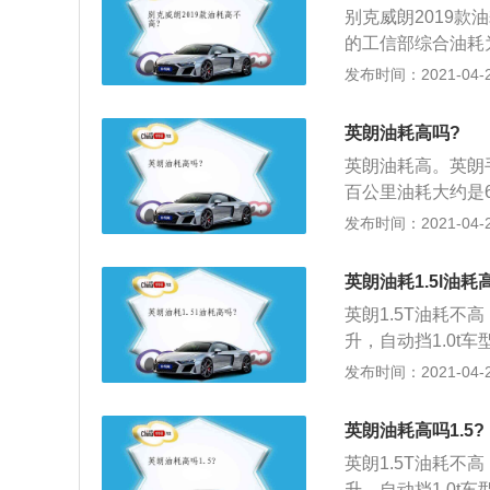
别克威朗2019款油
等，这些都会影响
的工信部综合油耗为5
辆一直在4s店正
了1.3T直列3缸
发布时间：2021-04-25
力的问题，建议您
变速箱，20T是C
况四驱系统”，都是
英朗油耗高吗?
为“昂科威”，作
英朗油耗高。英朗手
NVISION愿景概
百公里油耗大约是6
种排量都有两驱和四
以及解决方法如下
发布时间：2021-04-25
变速器。
免会产生积碳和油
耗升高。需要清洗
英朗油耗1.5l油耗
产生电火花点燃混
英朗1.5T油耗不高
导致车子提速减慢
升，自动挡1.0t车
胎压失常，汽车轮
升。车辆油耗高的
发布时间：2021-04-25
面磨损严重时，轮
汽油在燃烧过程中
然变高。检查胎压
的话，就会导致汽
重就会增加，汽车
英朗油耗高吗1.5?
花塞的作用是用高
5、喷油嘴雾化效
英朗1.5T油耗不高
合气燃烧不均匀，
喷油嘴的效果受到
升，自动挡1.0t车