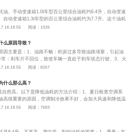
油。手动变速箱1.0t车型百公里综合油耗约6.4升，自动变速
9升。自动变速箱1.3t车型的百公里综合油耗约为7.7升。这个油耗
水平，所以这款车不是很耗油。英朗是别克旗下一款紧凑型三
 16:18:55
阅读：1026
3T涡轮增压、1.5L自然吸气这两个排量的车型，与之匹配的是6
，其中1.5L自然吸气也是其最热销的版本。别克英朗的油耗介
什么原因导致？
舒适天窗版2012款的综合工况油耗百公里6.9L。2、1.6L自动舒
原因主要是：1、油路不畅：积炭过多导致油路堵塞，引起油
综合工况油耗百公里7.6L。3、1.6T自动时尚运动型真皮款201
异常：刹车片不回位，致使车辆一直处于刹车状态行驶。3、火
百公里8.2L。4、1.8L自动时尚型真皮款2011款的综合工况油
花塞在车辆行驶两、三万公里时需要更换，如果感觉车辆油耗
 16:18:55
阅读：8267
花塞是否存在点火不正常的情况。4、空气滤芯过脏：车辆保
气滤芯，否则可能会导致进气不畅，引起油耗升高的问题。
为什么那么高？
油耗自然高。以下是降低油耗的方法介绍：1、夏日检查空调系
油高很重要的原因，空调制冷效果不好，会加大风速和降低温
效果。2、频繁急刹：频繁的急刹，是导致汽车油耗居高不下
 16:18:55
阅读：7683
辆安全行驶的同时，充分利用车辆的惯性。3、小排量车空调
太阳底下暴晒的车辆，上车后不宜立即开启空调。先开启车
的前提下把风机调至较高档位，驱赶走车内的热气，等车辆适
耗是8.4升，不算高，属中等。影响油耗的因素：1、重量：车