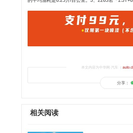
的平均油耗是6.25升/百公里。3、2263名『1.3
本文内容为中华网·汽车（
auto.
分享：
相关阅读