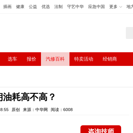
插画
健康
公益
优选
法制
守艺中华
应急中国
更多
地
选车
报价
汽修百科
特卖活动
经销商
朗油耗高不高？
8:55
原创
来源：中华网
阅读：6008
咨询技师