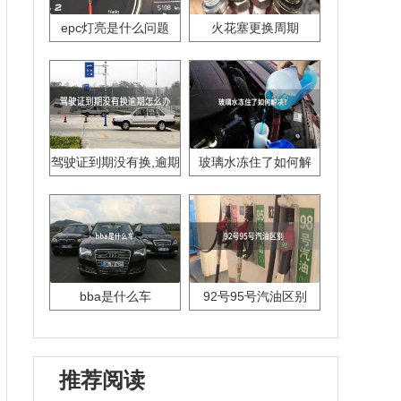
epc灯亮是什么问题
火花塞更换周期
驾驶证到期没有换,逾期
玻璃水冻住了如何解
怎么办??
决？
bba是什么车
92号95号汽油区别
推荐阅读