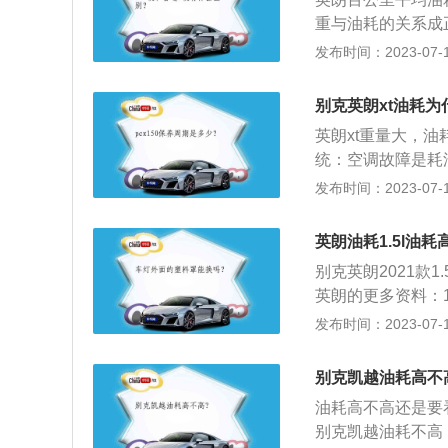
度降温后，再开启
重与油耗的关系成
2、造型：车身风
发布时间：2023-07-17
尽量提高发动机的
的比例）达到30
别克英朗xt油耗
耗低的主要原因。
英朗xt重量大，
出多少功率。这个
统：空调故障是耗
节油的根本。许多
度，以达到凉爽的
发布时间：2023-07-17
的爱护只限于保持
的主因。在确保车
达到节油的目的。
不宜开启过猛：在
坏才知道。5、路
英朗油耗1.5l油耗
窗，在不开启空调
速”，一般设计在
别克英朗2021款
度降温后，再开启
市中行驶，那么油
英朗的更多资料：
车不如自行车跑得
型，该车型汲取了R
发布时间：2023-07-17
导致油耗成倍增加
配置也非常出色。2
一大问题，不正确
自一体变速器，油箱
别克凯越油耗高不
大。
油耗高不高还是要
别克凯越油耗不高