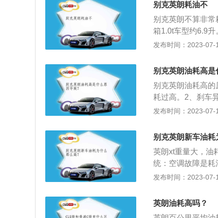
别克英朗耗油不
别克英朗不算非常耗
箱1.0t车型约6.
在同级中处于中等
发布时间：2023-07-17
厢轿车，搭载有1.
挡手自一体变速箱
别克英朗油耗高是
绍：1、1.6L手动
别克英朗油耗高的
适天窗版2012款的
耗过高。2、刹车
1款的综合工况油耗
花塞故障：一般火
发布时间：2023-07-17
耗百公里7.9L。
过高，可以检查火
养需要及时更换空
别克英朗新车油耗
英朗xt重量大，
统：空调故障是耗
度，以达到凉爽的
发布时间：2023-07-17
的主因。在确保车
不宜开启过猛：在
英朗油耗高吗？
窗，在不开启空调
英朗百公里平均油