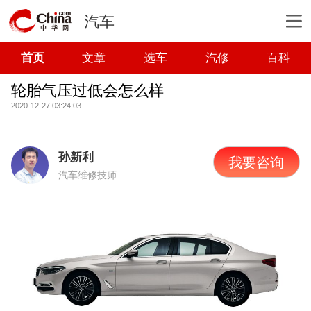
汽车
首页
文章
选车
汽修
百科
轮胎气压过低会怎么样
2020-12-27 03:24:03
孙新利
我要咨询
汽车维修技师